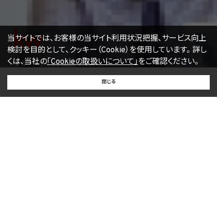
当サイトでは、お客様の当サイト利用状況把握、サービス向上
検討を目的として、クッキー（Cookie）を使用しています。
詳し
くは、当社の
「Cookieの取扱いについて」
をご確認ください。
ケラー・ウィリアムズでは、
世界規模のネットワークを活用し、国内外の
BUY
SELL
RENT
閉じる
買いたい
売りたい
借りたい
不動産情報を ご紹介しています。
お客様の利益を最大化することを常に考え、KWエージェント
が、お
客様のニーズに合わせた良質なサービスをご提供しま
す。
ABOUT KW