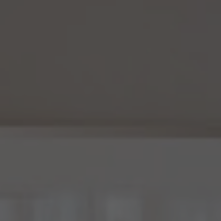
し、第8.1項各号に掲げる場合は上記に定める第三者への提供には該当しません。
(2) 当社は、仮名加工情報の漏洩などのリスクに対して、仮名加工情報の安全管理が
図られるよう、当社の従業員に対し、必要かつ適切な監督を行います。また、当社は、仮名
加工情報の取扱いの全部又は一部を委託する場合は、委託先において個人情報の安全
管理が図られるよう、必要かつ適切な監督を行います。
(3) 当社は、仮名加工情報を取り扱うに当たっては、当該仮名加工情報の作成に用いら
れた個人情報に係る本人を識別するために、削除情報等を取得し、又は当該仮名加工情
報を他の情報と照合しないものとします。
(4) 当社は、仮名加工情報を取り扱うにあたっては、電話をかけ、郵便若しくは信書便に
より送付し、電報を送達し、ファックス若しくは電磁的方法を用いて送信し、又は住居を訪
問するために、当該仮名加工情報に含まれる連絡先その他の情報を利用しないものとし
ます。
15. 匿名加工情報の取扱い
15.1 当社は、匿名加工情報（個人情報保護法第2条第6項に定めるものを意味し、同法第
16条第6項に定める匿名加工情報データベース等を構成するものに限ります。以下同
じ。）を作成するときは、個人情報保護委員会規則で定める基準に従い、個人情報を加工
するものとします。
15.2 当社は、匿名加工情報を作成したときは、個人情報保護委員会規則で定める基準に
従い、安全管理のための措置を講じます。
15.3 当社は、匿名加工情報を作成したときは、個人情報保護委員会規則で定めるところ
により、当該匿名加工情報に含まれる個人に関する情報の項目を公表します。