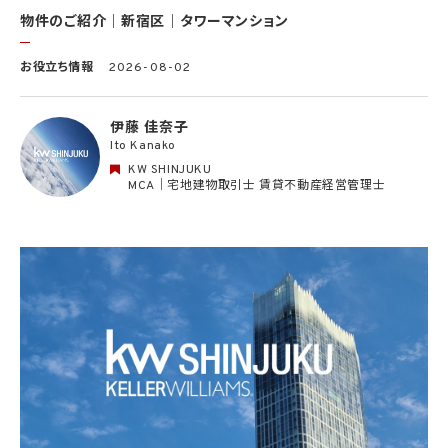
別できない形式に加工した統計データを作成するため
(13) その他、上記利用目的に付随する目的のため
物件のご紹介｜新宿区｜タワーマンション
2.2 第2.1項第7号に基づいて個人情報の提供を受けた第三者は、当社サービスに関連す
お役立ち情報
2026-08-02
る運営、サービスの利用状況等を分析した情報を用いたシステムの改善及び開発並びに
マーケティング、宣伝又は広告等を行う目的で、個人情報を利用いたします。但し、個人情
報の主体である個人（以下「本人」といいます。）が、これらの利用目的で個人情報を利用
伊藤 佳奈子
することについて同意を撤回し又は異議を述べた場合には、当社はただちにその旨を当
Ito Kanako
該第三者に通知するものとします。
KW SHINJUKU
3. 個人情報利用目的の変更
MCA｜宅地建物取引士 賃貸不動産経営管理士
当社は、個人情報の利用目的を関連性を有すると合理的に認められる範囲内において
変更することがあり、変更した場合には本人に通知し又は公表します。
4. 個人情報利用の制限
4.1 当社は、個人情報保護法その他の法令により許容される場合を除き、本人の同意を得
ず、利用目的の達成に必要な範囲を超えて個人情報を取り扱いません。但し、次の場合は
この限りではありません。
(1) 法令に基づく場合
(2) 人の生命、身体又は財産の保護のために必要がある場合であって、本人の同意を得
ることが困難であるとき
(3) 公衆衛生の向上又は児童の健全な育成の推進のために特に必要がある場合であっ
て、本人の同意を得ることが困難であるとき
(4) 国の機関もしくは地方公共団体又はその委託を受けた者が法令の定める事務を遂
行することに対して協力する必要がある場合であって、本人の同意を得ることにより当該