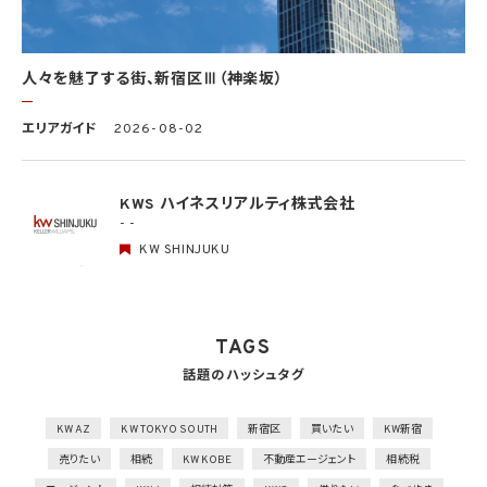
組織的安全管理措置
1）個人データの取扱いに関する責任者を設置するとともに、個人データを取り扱う従業
者及び当該従業者が取り扱う個人データの範囲を明確化し、法や取扱規程に違反してい
人々を魅了する街、新宿区Ⅲ（神楽坂）
る事実又は兆候を把握した場合の責任者への報告連絡体制を整備
2）個人データの取扱状況について、定期的に自己点検を実施するとともに、他部署や外
エリアガイド
2026-08-02
部の者による監査を実施
人的安全管理措置
1）個人データの取扱いに関する留意事項について、従業者に定期的な研修を実施
KWS ハイネスリアルティ株式会社
2）個人データについての秘密保持に関する事項を就業規則に記載
- -
KW SHINJUKU
物理的安全管理措置
1）個人データを取り扱う区域において、従業者の入退室管理及び持ち込む機器等の制限
を行うとともに、権限を有しない者による個人データの閲覧を防止する措置を実施
2）個人データを取り扱う機器、電子媒体及び書類等の盗難又は紛失等を防止するため
の措置を講じるとともに、事業所内の移動を含め、当該機器、電子媒体等を持ち運ぶ場
TAGS
合、容易に個人データが判明しないよう措置を実施
話題のハッシュタグ
技術的安全管理措置
1）アクセス制御を実施して、担当者及び取り扱う個人情報データベース等の範囲を限定
2）個人データを取り扱う情報システムを外部からの不正アクセス又は不正ソフトウェア
KW AZ
KW TOKYO SOUTH
新宿区
買いたい
KW新宿
から保護する仕組みを導入
売りたい
相続
KW KOBE
不動産エージェント
相続税