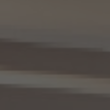
(2) 利用する者の利用目的
業務上又は緊急時の連絡（物件の問い合わせを含みます。）、金銭の支払い、法令上要求
される諸手続きへの対応、会社案内等への掲出、その他これらの事項に付随する目的
(3) 上記個人情報の管理について責任を有する者の氏名又は名称、住所、代表者名等
本人が所属する各KW加盟店の個人情報保護方針に記載の通り。
10. 個人情報の開示
10.1 当社は、本人から、個人情報保護法の定めに基づき個人情報の開示を求められたと
きは、本人ご自身からのご請求であることを確認の上で、本人に対し、遅滞なく開示を行
います（当該個人情報が存在しないときにはその旨を通知いたします。）。但し、個人情報
保護法その他の法令により、当社が開示の義務を負わない場合は、この限りではありま
せん。
10.2 前項の定めは、本人が識別される個人情報にかかる、第8.4項に基づき作成した第
三者への提供にかかる記録及び第8.5項に基づき作成した第三者からの提供にかかる
記録について準用するものとします。
11. 個人情報の訂正等
当社は、本人から、個人情報が真実でないという理由によって、個人情報保護法の定めに
基づきその内容の訂正、追加又は削除（以下「訂正等」といいます。）を求められた場合に
は、本人ご自身からのご請求であることを確認の上で、利用目的の達成に必要な範囲内
において、遅滞なく必要な調査を行い、その結果に基づき、個人情報の内容の訂正等を行
い、その旨を本人に通知します（訂正等を行わない旨の決定をしたときは、本人に対しそ
の旨を通知いたします。）。但し、個人情報保護法その他の法令により、当社が訂正等の義