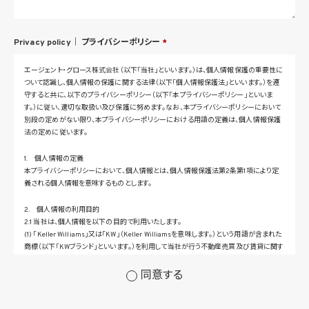
Privacy policy｜
プライバシーポリシー
*
エージェント・グロース株式会社（以下「当社」といいます。）は、個人情報保護の重要性に
ついて認識し、個人情報の保護に関する法律（以下「個人情報保護法」といいます。）を遵
守すると共に、以下のプライバシーポリシー（以下「本プライバシーポリシー」といいま
す。）に従い、適切な取扱い及び保護に努めます。なお、本プライバシーポリシーにおいて
別段の定めがない限り、本プライバシーポリシーにおける用語の定義は、個人情報保護
法の定めに従います。
1. 個人情報の定義
本プライバシーポリシーにおいて、個人情報とは、個人情報保護法第2条第1項により定
義される個人情報を意味するものとします。
2. 個人情報の利用目的
2.1 当社は、個人情報を以下の目的で利用いたします。
(1) 「Keller Williams」又は「KW」（Keller Williamsを意味します。）という用語が含まれた
商標（以下「KWブランド」といいます。）を利用して当社が行う不動産売買及び賃貸に関す
るサービスその他の当社が運営するサービス（以下総称して「当社サービス」といいます。）
の提供のため
同意する
(2) 当社サービス及び当社がKWブランドのライセンスを行う対象となる事業者（サブラ
イセンシー。以下「KW加盟店」といいます。）におけるサービスに関するご案内、お問い合