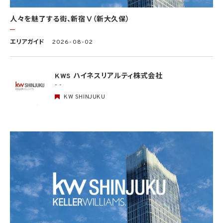
事務の遂行に支障を及ぼすおそれがあるとき
(5) 学術研究機関等に個人データを提供する場合であって、当該学術研究機関等が当該
人々を魅了する街、新宿Ⅴ（新大久保）
個人データを学術研究目的で取り扱う必要があるとき（当該個人データを取り扱う目的
の一部が学術研究目的である場合を含み、個人の権利利益を不当に侵害するおそれが
ある場合を除きます。）。
エリアガイド
2026-08-02
4.2 当社は、違法又は不当な行為を助長し、又は誘発するおそれがある方法により個人
情報を利用しません。
KWS ハイネスリアルティ株式会社
- -
5. 個人情報の適正な取得
5.1 当社は、適正に個人情報を取得し、偽りその他不正の手段により取得しません。
KW SHINJUKU
5.2 当社は、次の場合を除き、あらかじめ本人の同意を得ないで、要配慮個人情報（個人
情報保護法第2条第3項に定義されるものを意味します。）を取得しません。
(1) 第4.1項第1号から第4号までのいずれかに該当する場合
(2) 学術研究機関等から要配慮個人情報を取得する場合であって、当該要配慮個人情報
を学術研究目的で取得する必要があるとき（当該要配慮個人情報を取得する目的の一
部が学術研究目的である場合を含み、個人の権利利益を不当に侵害するおそれがある
場合を除きます。）（当該個人情報取扱事業者と当該学術研究機関等が共同して学術研
究を行う場合に限ります。）
(3) 当該要配慮個人情報が、本人、国の機関、地方公共団体、学術研究機関等、個人情報
保護法第57条第1項各号に掲げる者その他個人情報保護委員会規則で定める者により
公開されている場合
(4) 本人を目視し、又は撮影することにより、その外形上明らかな要配慮個人情報を取得
する場合