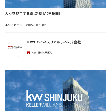
(5) 第三者から要配慮個人情報の提供を受ける場合であって、当該第三者による当該提
供が第8.1項各号のいずれかに該当するとき
人々を魅了する街、新宿Ⅳ（早稲田）
5.3 当社は、第三者から個人情報の提供を受けるに際しては、個人情報保護委員会規則
で定めるところにより、次に掲げる事項の確認を行います。ただし、当該第三者による当
エリアガイド
2026-08-02
該個人情報の提供が第4.1項各号のいずれかに該当する場合又は第8.1項各号のいずれ
かに該当する場合を除きます。
(1) 当該第三者の氏名又は名称及び住所、並びに法人の場合はその代表者（法人でない
団体で代表者又は管理人の定めのあるものの場合は、その代表者又は管理人）の氏名
KWS ハイネスリアルティ株式会社
(2) 当該第三者による当該個人情報の取得の経緯
- -
KW SHINJUKU
6. 個人情報の安全管理
当社は、個人情報の紛失、破壊、改ざん及び漏洩などのリスクに対して、個人情報の安全
管理が図られるよう、当社の従業員に対し、必要かつ適切な監督を行います。また、当社
は、個人情報の取扱いの全部又は一部を委託する場合は、委託先において個人情報の安
全管理が図られるよう、必要かつ適切な監督を行います。当社の保有個人データに関す
る具体的な安全管理措置の内容は、以下のとおりです。
基本方針の策定
個人データの適正な取扱いの確保のため、「関係法令・ガイドライン等の遵守」、「質問及
び苦情処理の窓口」等についての基本方針として、本プライバシーポリシーを策定
個人データの取扱いに係る規律の整備
取得、利用、保存、提供、削除・廃棄等の段階ごとに、取扱方法、責任者・担当者及びその
任務等について個人データの取扱規程を策定