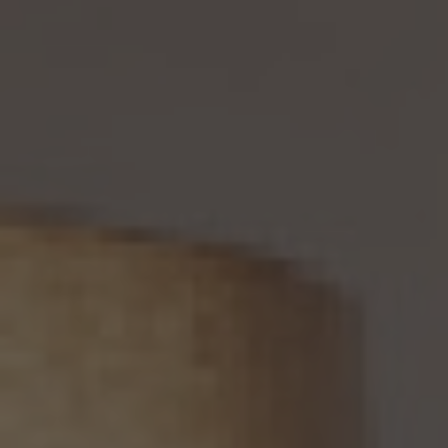
務を負わない場合は、この限りではありません。
12. 個人情報の利用停止等
当社は、本人から、(1)本人の個人情報が、あらかじめ公表された利用目的の範囲を超え
て取り扱われている、若しくは違法若しくは不当な行為を助長し、若しくは誘発するおそれ
がある方法により利用されているという理由により、又は本人の個人情報が偽りその他
不正の手段により取得されたものであるという理由により、個人情報保護法の定めに基
づきその利用の停止又は消去（以下「利用停止等」といいます。）を求められた場合、(2)
個人情報がご本人の同意なく第三者に提供されているという理由により、個人情報保護
法の定めに基づきその提供の停止（以下「提供停止」といいます。）を求められた場合、又
は(3)当社が本人の個人情報を利用する必要がなくなった場合、本人の個人情報にかか
る個人情報保護法第26条第1項本文に規定する事態が生じた場合その他本人の個人情
報の取扱により本人の権利又は正当な利益が害されるおそれがある場合に該当すると
いう理由により、個人情報保護法の定めに基づきその利用停止等又は提供停止を求め
られた場合において、そのご請求に理由があることが判明した場合には、本人ご自身か
らのご請求であることを確認の上で、遅滞なく個人情報の利用停止等又は提供停止を行
い、その旨を本人に通知します。但し、個人情報保護法その他の法令により、当社が利用
停止等又は提供停止の義務を負わない場合は、この限りではありません。
13. 個人関連情報の第三者提供
13.1 当社は、第三者が個人関連情報（個人情報保護法第2条第7項に定めるものを意味
し、同法第16条第7項に定める個人関連情報データベース等を構成するものに限ります。
以下同じ。）を個人データとして取得することが想定されるときは、第4.1項各号に掲げる
場合を除くほか、次に掲げる事項について、あらかじめ個人情報保護委員会規則で定め
るところにより確認することをしないで、当該個人関連情報を当該第三者に提供しませ