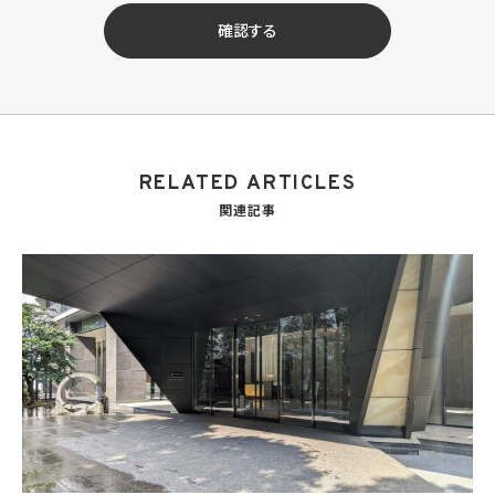
せ等への対応のため
(3) 当社の商品、サービス等のご案内のため
確認する
(4) 当社サービスに関する当社の規約、ポリシー等（以下「規約等」といいます。）に違反す
る行為に対する対応のため
(5) 当社サービスに関する規約等の変更などを通知するため
(6) サービス利用の状況等に関する情報を分析して当社のサービスの改善、新サービス
の開発等に役立てるため
(7) ①KWブランドのライセンサー（以下「KWライセンサー」といいます。）、②KWブランド
を使用する第三者及び③KWブランドを使用するサービスの管理に関わる第三者（いずれ
RELATED ARTICLES
も外国に所在する場合を含みます。）に対し個人情報（(i)当社サービスにおける顧客に関
する情報、(ii)物件情報、及び(iii)KWエージェントに関する情報を含みます。）を提供する
関連記事
ため。なお、KWエージェントとは、KW加盟店の業務に従事する個人を意味します。また、
顧客に関する情報は、当該顧客に関する情報のうち、物件情報を除く部分を意味します。
(8) 当社サービスを介して販売等が行われる物件に関する情報について、当社、KWライ
センサー、その他KWブランドを利用して事業を行う事業者のポータルサイト、ウェブ広
告、その他インターネット上において公開するため
(9) 雇用管理及び社内手続のため（役職員の個人情報について）、並びに人材採用活動
における選考及び連絡のため（応募者の個人情報について）
(10) KWエージェント並びに当社及びKW加盟店の役職員に関する情報に関して、当該
情報を当社又はKWライセンサーが運営するウェブサイト（当社又はKWライセンサーか
ら委託を受けた第三者によって運営されるウェブサイトを含み、当該ウェブサイトが一般
向けに公開される場合を含みます。）上に掲載するため
(11) 株主管理、会社法その他法令上の手続対応のため（株主、新株予約権者等の個人情
報について）
(12) 当社のサービスを通じて実施された不動産に関する取引の実績について、個人を識