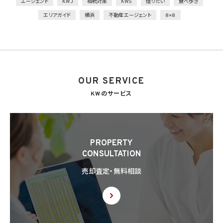
外的環境の把握
エージェント
KWJ
相続対策
KWS
借りたい
食べ歩き
個人データを保管しているA国における個人情報の保護に関する制度を把握した上で安
エリアガイド
横浜
不動産エージェント
8×8
全管理措置を実施
7. 漏洩時の報告等
当社は、当社の取り扱う個人情報の漏洩、滅失、毀損等の事態が生じた場合において、個
人情報保護法の定めに基づき個人情報保護委員会への報告及び本人への通知を要す
る場合には、かかる報告及び通知を行います。
OUR SERVICE
8. 第三者提供
8.1 当社は、第4.1項各号のいずれかに該当する場合を除くほか、あらかじめ本人の同意を
KWのサービス
得ないで、個人情報を第三者に提供しません。但し、次に掲げる場合は上記に定める第三
者への提供には該当しません。
(1) 利用目的の達成に必要な範囲内において個人情報の取扱いの全部又は一部を委託
することに伴って個人情報を提供する場合
(2) 合併その他の事由による事業の承継に伴って個人情報が提供される場合
PROPERTY
(3) 第9項の定めに基づき共同利用する場合
CONSULTATION
8.2 第8.1項の定めにかかわらず、当社は、第4.1項各号のいずれかに該当する場合を除く
売却査定・無料相談
ほか、外国（個人情報保護法第28条に基づき個人情報保護委員会規則で指定される国
を除きます。）にある第三者（個人情報保護法第28条に基づき個人情報保護委員会規則
で指定される基準に適合する体制を整備している者を除きます。）に個人情報を提供する
場合には、あらかじめ外国にある第三者への提供を認める旨の本人の同意を得るもの
とします。