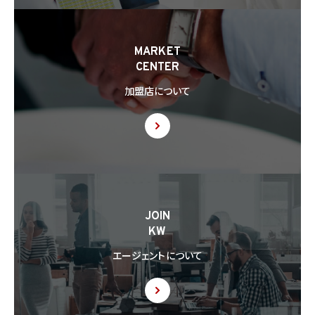
8.3 第8.2項に基づき外国にある第三者への提供につき本人の同意を得る場合、以下の
事項について本人に情報を提供するものとします。但し、第1号の事項が特定できない場
合、第1号及び第2号の事項に代えて、第1号の事項が特定できない旨及びその理由、並び
に当該事項に代わる本人に参考となるべき情報があれば当該情報を提供するものとし
MARKET
ます。
CENTER
(1) 当該外国の名称
(2) 当該外国における個人情報の保護に関する制度に関する情報
加盟店について
(3) 当該第三者が講じる個人情報の保護のための措置に関する情報（当該情報を提供
できない場合は、その旨及びその理由）
8.4 当社は、個人情報を第三者に提供したときは、個人情報保護法第29条に従い、記録
の作成及び保存を行います。
8.5 当社は、第三者から個人情報の提供を受けるに際しては、個人情報保護法第30条
に従い、必要な確認を行い、当該確認にかかる記録の作成及び保存を行うものとします。
8.6 当社は、個人情報を第三者に提供した第三者から、個人情報の第三者提供及び提
JOIN
供された個人情報の利用方法について本人の同意を取得したことを証する記録を提出
KW
するように求められた場合、当該第三者に対し当該記録を提出することがあります。
エージェントについて
9. 共同利用
9.1 当社が運営するウェブサイトの問合せフォームから当社に連絡を行ったお客様から取
得した情報に関して、当社は、KW加盟店との間で、下記の通り、個人情報を共同利用しま
す。以下、KW加盟店は、当社が運営する下記のウェブサイト上で、KW加盟店として掲載さ
れている事業者を意味するものとします。