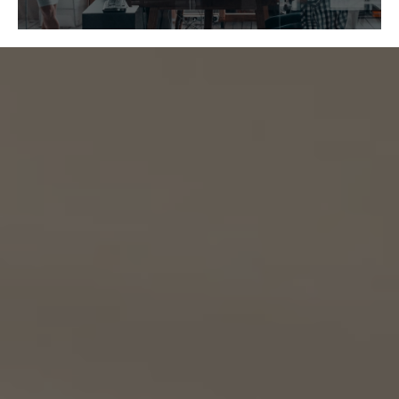
https://kellerwilliams.jp/kamei-ten/
(1) 共同して利用される個人情報の項目
(i) 当社が運営するウェブサイトの問合せフォームから当社に連絡を行ったお客様の氏
名、メールアドレス、その他当該連絡に含まれる個人情報
(ii) お客様が当社サービスを介して売買又は賃貸借することを希望される物件（物件の
持分も含む。）についての情報
(2) 利用する者の利用目的
(i) 前号(i)の情報については、当社又はKW加盟店（KWエージェント及びKW加盟店の役
職員を含みます。）から前号(i)に定めるお客様に対して連絡を行うこと。
(ii) 前号(ii)の情報については、KW加盟店（KWエージェント及びKW加盟店の役職員を
含みます。）において、物件についての営業活動、及び売買又は賃貸借に向けた仲介業務
を行うこと。
(3) 上記個人情報の管理について責任を有する者の名称、住所及び代表者氏名
エージェント・グロース株式会社（但し、KW加盟店（KWエージェント及びKW加盟店の役
職員を含みます。）がお客様に対して連絡を行った場合は、当該KW加盟店が責任を有す
るものとする。）
東京都港区虎ノ門一丁目17番1号
代表取締役 山本豪
9.2 当社は、KWエージェント及びKW加盟店の役職員に関する情報に関して、当該個人
が所属する加盟店以外のKW加盟店を含む全KW加盟店との間で、下記の通り、個人情報
を共同利用します。
(1) 共同して利用される個人情報の項目
KWエージェントに関する、氏名、生年月日、性別、電話番号、電子メールアドレス、顔写真
等の情報