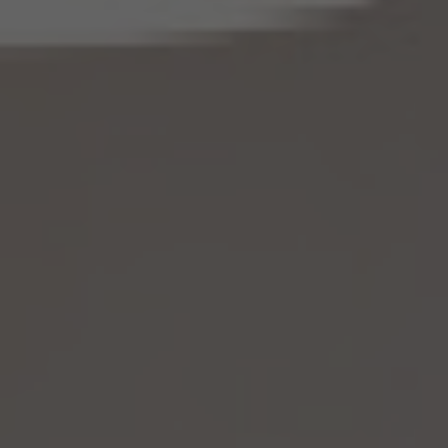
とします。
14.3 当社は、仮名加工情報（個人情報であるものに限ります。以下本第14.3項において同
じ。）について、以下の定めに従います。
(1) 当社は、第4.1項の規定にかかわらず、法令に基づく場合を除くほか、利用目的の達
成に必要な範囲を超えて、仮名加工情報を取り扱いません。
(2) 仮名加工情報についての第3項の適用については、同項中「関連性を有すると合理
的に認められる範囲内において変更する」とあるのは「変更する」と、「通知し又は公表し
ます」とあるのは「公表します」と、それぞれ読み替えるものとします。
(3) 当社は、第8.1項から第8.3項までの規定にかかわらず、法令に基づく場合を除くほ
か、仮名加工情報である個人データを第三者に提供しません。但し、第8.1項各号に掲げ
る場合は上記に定める第三者への提供には該当しません。
(4) 当社は、仮名加工情報を取り扱うに当たっては、当該仮名加工情報の作成に用いら
れた個人情報に係る本人を識別するために、当該仮名加工情報を他の情報と照合しな
いものとします。
(5) 当社は、仮名加工情報を取り扱うにあたっては、電話をかけ、郵便若しくは信書便
により送付し、電報を送達し、ファックス若しくは電磁的方法を用いて送信し、又は住居を
訪問するために、当該仮名加工情報に含まれる連絡先その他の情報を利用しないものと
します。
(6) 仮名加工情報については、第7項及び第10項から第12項までの規定を適用しない
ものとします。
14.4 当社は、仮名加工情報（個人情報であるものを除く。以下本第14.4項において同じ。）
について、以下の定めに従います。
(1) 当社は、法令に基づく場合を除くほか、仮名加工情報を第三者に提供しません。但