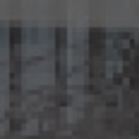
15.4 当社は、匿名加工情報（当社が作成したもの及び第三者から提供を受けたものを含
みます。以下別段の定めがない限り同様とします。）を第三者に提供するときは、個人情報
保護委員会規則で定めるところにより、あらかじめ、 第三者に提供される匿名加工情報
に含まれる個人に関する情報の項目及びその提供の方法について公表するとともに、当
該第三者に対して、当該提供に係る情報が匿名加工情報である旨を明示します。
15.5 当社は、匿名加工情報を取り扱うに当たっては、匿名加工情報の作成に用いられた
個人情報に係る本人を識別するために、(1)匿名加工情報を他の情報と照合すること、及
び(2)当該個人情報から削除された記述等若しくは個人識別符号又は個人情報保護法
第43条第1項の規定により行われた加工の方法に関する情報を取得すること（(2)は第
三者から提供を受けた当該匿名加工情報についてのみ）を行わないものとします。
15.6 当社は、匿名加工情報の安全管理のために必要かつ適切な措置、匿名加工情報の
作成その他の取扱いに関する苦情の処理その他の匿名加工情報の適正な取扱いを確保
するために 必要な措置を自ら講じ、かつ、当該措置の内容を公表するよう努めるものと
します。
16. Cookie（クッキー）その他の技術の利用
当社のサービスは、Cookie及びこれに類する技術を利用することがあります。これらの技
術は、当社による当社のサービスの利用状況等の把握に役立ち、サービス向上に資する
ものです。Cookieを無効化されたいユーザーは、ウェブブラウザの設定を変更することに
よりCookieを無効化することができます。但し、Cookieを無効化すると、当社のサービス
の一部の機能をご利用いただけなくなる場合があります。