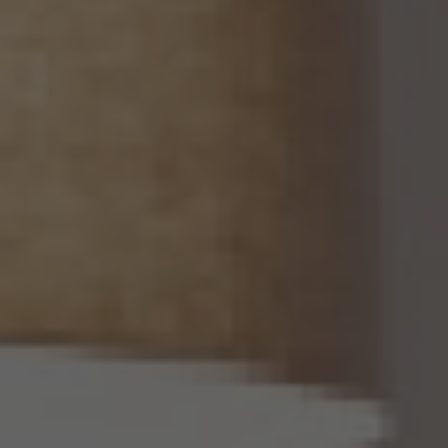
ん。
(1) 当該第三者が当社から個人関連情報の提供を受けて本人が識別される個人データ
として取得することを認める旨の本人の同意が得られていること。
(2) 外国にある第三者への提供にあっては、前号の本人の同意を得ようとする場合にお
いて、個人情報保護委員会規則で定めるところにより、あらかじめ、当該外国における個
人情報の保護に関する制度、当該第三者が講ずる個人情報の保護のための措置その他
本人に参考となるべき情報が本人に提供されていること。
13.2 当社は、個人関連情報を第三者に提供したときは、個人情報保護法第31条に従い、
記録の作成及び保存を行います。
13.3 当社は、第三者から個人関連情報の提供を受けるに際しては、個人情報保護法第31
条に従い、必要な確認を行い、当該確認にかかる記録の作成及び保存を行うものとしま
す。
14. 仮名加工情報の取扱い
14.1 当社は、仮名加工情報（個人情報保護法第2条第5項に定めるものを意味し、同法第
16条第5項に定める仮名加工情報データベース等を構成するものに限ります。以下同
じ。）を作成するときは、個人情報保護委員会規則で定める基準に従い、個人情報を加工
するものとします。
14.2 当社は、仮名加工情報を作成したとき、又は仮名加工情報及び当該仮名加工情報に
係る削除情報等（個人情報保護法第41条第2項に定めるものを意味します。以下同じ。）
を取得したときは、削除情報等の漏えいを防止するために必要なものとして個人情報保
護委員会規則で定める基準に従い、削除情報等の安全管理のための措置を講じるもの