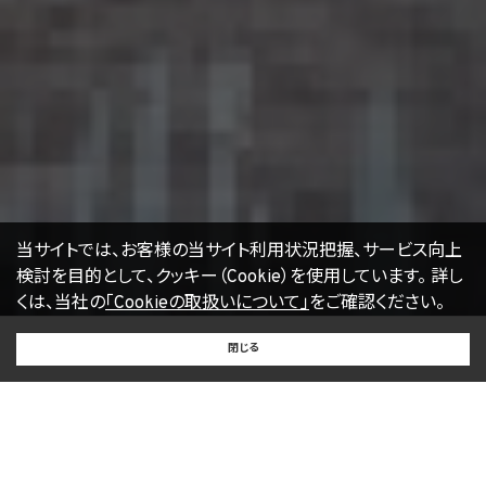
17. お問い合わせ
開示等のお申出、ご意見、ご質問、苦情のお申出その他個人情報の取扱いに関するお問
い合わせは、下記の窓口までお願い致します。
個人情報取扱事業者の名称、住所及び代表者氏名
〒105-0001 東京都港区虎ノ門一丁目17番1号
エージェント・グロース株式会社
代表取締役社長 山本豪
個人情報お問合せ担当
E-mail：
kwjapan@kwj.jp
（なお、受付時間は、平日9時から17時までとさせていただきます。）
18. 継続的改善
当社は、個人情報の取扱いに関する運用状況を適宜見直し、継続的な改善に努めるもの
当サイトでは、お客様の当サイト利用状況把握、サービス向上
とし、必要に応じて、本プライバシーポリシーを変更することがあります。
検討を目的として、クッキー（Cookie）を使用しています。
詳し
くは、当社の
「Cookieの取扱いについて」
をご確認ください。
【2022年4月1日改訂】
BUY
SELL
RENT
閉じる
買いたい
売りたい
借りたい