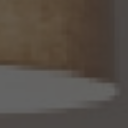
するものとします。
14.2 当社は、仮名加工情報を作成したとき、又は仮名加工情報及び当該仮名加工情報に
係る削除情報等（個人情報保護法第41条第2項に定めるものを意味します。以下同じ。）
を取得したときは、削除情報等の漏えいを防止するために必要なものとして個人情報保
護委員会規則で定める基準に従い、削除情報等の安全管理のための措置を講じるもの
とします。
14.3 当社は、仮名加工情報（個人情報であるものに限ります。以下本第14.3項において同
じ。）について、以下の定めに従います。
(1) 当社は、第4.1項の規定にかかわらず、法令に基づく場合を除くほか、利用目的の達
成に必要な範囲を超えて、仮名加工情報を取り扱いません。
(2) 仮名加工情報についての第3項の適用については、同項中「関連性を有すると合理
的に認められる範囲内において変更する」とあるのは「変更する」と、「通知し又は公表し
ます」とあるのは「公表します」と、それぞれ読み替えるものとします。
(3) 当社は、第8.1項から第8.3項までの規定にかかわらず、法令に基づく場合を除くほ
か、仮名加工情報である個人データを第三者に提供しません。但し、第8.1項各号に掲げ
る場合は上記に定める第三者への提供には該当しません。
(4) 当社は、仮名加工情報を取り扱うに当たっては、当該仮名加工情報の作成に用いら
れた個人情報に係る本人を識別するために、当該仮名加工情報を他の情報と照合しな
いものとします。
(5) 当社は、仮名加工情報を取り扱うにあたっては、電話をかけ、郵便若しくは信書便
により送付し、電報を送達し、ファックス若しくは電磁的方法を用いて送信し、又は住居を
訪問するために、当該仮名加工情報に含まれる連絡先その他の情報を利用しないものと
します。