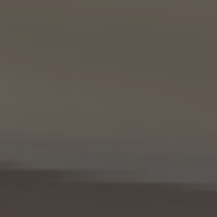
9.2 当社は、KWエージェント及びKW加盟店の役職員に関する情報に関して、当該個人
が所属する加盟店以外のKW加盟店を含む全KW加盟店との間で、下記の通り、個人情報
を共同利用します。
(1) 共同して利用される個人情報の項目
KWエージェントに関する、氏名、生年月日、性別、電話番号、電子メールアドレス、顔写真
等の情報
(2) 利用する者の利用目的
業務上又は緊急時の連絡（物件の問い合わせを含みます。）、金銭の支払い、法令上要求
される諸手続きへの対応、会社案内等への掲出、その他これらの事項に付随する目的
(3) 上記個人情報の管理について責任を有する者の氏名又は名称、住所、代表者名等
本人が所属する各KW加盟店の個人情報保護方針に記載の通り。
10. 個人情報の開示
10.1 当社は、本人から、個人情報保護法の定めに基づき個人情報の開示を求められたと
きは、本人ご自身からのご請求であることを確認の上で、本人に対し、遅滞なく開示を行
います（当該個人情報が存在しないときにはその旨を通知いたします。）。但し、個人情報
保護法その他の法令により、当社が開示の義務を負わない場合は、この限りではありま
せん。
10.2 前項の定めは、本人が識別される個人情報にかかる、第8.4項に基づき作成した第
三者への提供にかかる記録及び第8.5項に基づき作成した第三者からの提供にかかる
記録について準用するものとします。
11. 個人情報の訂正等
当社は、本人から、個人情報が真実でないという理由によって、個人情報保護法の定めに