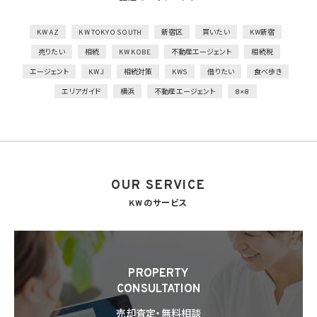
技術的安全管理措置
1）アクセス制御を実施して、担当者及び取り扱う個人情報データベース等の範囲を限定
2）個人データを取り扱う情報システムを外部からの不正アクセス又は不正ソフトウェア
KW AZ
KW TOKYO SOUTH
新宿区
買いたい
KW新宿
から保護する仕組みを導入
売りたい
相続
KW KOBE
不動産エージェント
相続税
外的環境の把握
エージェント
KWJ
相続対策
KWS
借りたい
食べ歩き
個人データを保管しているA国における個人情報の保護に関する制度を把握した上で安
エリアガイド
横浜
不動産エージェント
8×8
全管理措置を実施
7. 漏洩時の報告等
当社は、当社の取り扱う個人情報の漏洩、滅失、毀損等の事態が生じた場合において、個
人情報保護法の定めに基づき個人情報保護委員会への報告及び本人への通知を要す
る場合には、かかる報告及び通知を行います。
OUR SERVICE
8. 第三者提供
8.1 当社は、第4.1項各号のいずれかに該当する場合を除くほか、あらかじめ本人の同意を
KWのサービス
得ないで、個人情報を第三者に提供しません。但し、次に掲げる場合は上記に定める第三
者への提供には該当しません。
(1) 利用目的の達成に必要な範囲内において個人情報の取扱いの全部又は一部を委託
することに伴って個人情報を提供する場合
(2) 合併その他の事由による事業の承継に伴って個人情報が提供される場合
PROPERTY
(3) 第9項の定めに基づき共同利用する場合
CONSULTATION
8.2 第8.1項の定めにかかわらず、当社は、第4.1項各号のいずれかに該当する場合を除く
売却査定・無料相談
ほか、外国（個人情報保護法第28条に基づき個人情報保護委員会規則で指定される国