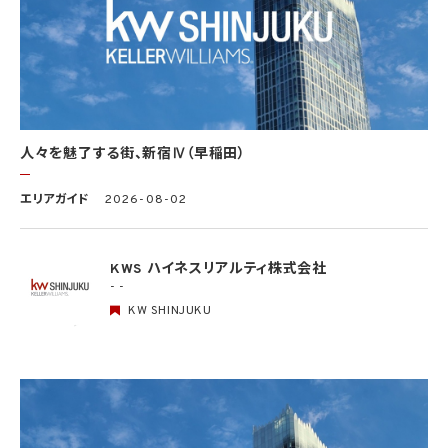
究を行う場合に限ります。）
(3) 当該要配慮個人情報が、本人、国の機関、地方公共団体、学術研究機関等、個人情報
保護法第57条第1項各号に掲げる者その他個人情報保護委員会規則で定める者により
公開されている場合
(4) 本人を目視し、又は撮影することにより、その外形上明らかな要配慮個人情報を取得
する場合
(5) 第三者から要配慮個人情報の提供を受ける場合であって、当該第三者による当該提
供が第8.1項各号のいずれかに該当するとき
人々を魅了する街、新宿Ⅳ（早稲田）
5.3 当社は、第三者から個人情報の提供を受けるに際しては、個人情報保護委員会規則
で定めるところにより、次に掲げる事項の確認を行います。ただし、当該第三者による当
エリアガイド
2026-08-02
該個人情報の提供が第4.1項各号のいずれかに該当する場合又は第8.1項各号のいずれ
かに該当する場合を除きます。
(1) 当該第三者の氏名又は名称及び住所、並びに法人の場合はその代表者（法人でない
団体で代表者又は管理人の定めのあるものの場合は、その代表者又は管理人）の氏名
KWS ハイネスリアルティ株式会社
(2) 当該第三者による当該個人情報の取得の経緯
- -
KW SHINJUKU
6. 個人情報の安全管理
当社は、個人情報の紛失、破壊、改ざん及び漏洩などのリスクに対して、個人情報の安全
管理が図られるよう、当社の従業員に対し、必要かつ適切な監督を行います。また、当社
は、個人情報の取扱いの全部又は一部を委託する場合は、委託先において個人情報の安
全管理が図られるよう、必要かつ適切な監督を行います。当社の保有個人データに関す
る具体的な安全管理措置の内容は、以下のとおりです。
基本方針の策定