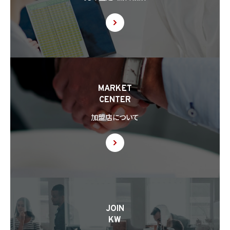
を除きます。）にある第三者（個人情報保護法第28条に基づき個人情報保護委員会規則
で指定される基準に適合する体制を整備している者を除きます。）に個人情報を提供する
場合には、あらかじめ外国にある第三者への提供を認める旨の本人の同意を得るもの
とします。
8.3 第8.2項に基づき外国にある第三者への提供につき本人の同意を得る場合、以下の
事項について本人に情報を提供するものとします。但し、第1号の事項が特定できない場
合、第1号及び第2号の事項に代えて、第1号の事項が特定できない旨及びその理由、並び
に当該事項に代わる本人に参考となるべき情報があれば当該情報を提供するものとし
MARKET
ます。
CENTER
(1) 当該外国の名称
(2) 当該外国における個人情報の保護に関する制度に関する情報
加盟店について
(3) 当該第三者が講じる個人情報の保護のための措置に関する情報（当該情報を提供
できない場合は、その旨及びその理由）
8.4 当社は、個人情報を第三者に提供したときは、個人情報保護法第29条に従い、記録
の作成及び保存を行います。
8.5 当社は、第三者から個人情報の提供を受けるに際しては、個人情報保護法第30条
に従い、必要な確認を行い、当該確認にかかる記録の作成及び保存を行うものとします。
8.6 当社は、個人情報を第三者に提供した第三者から、個人情報の第三者提供及び提
JOIN
供された個人情報の利用方法について本人の同意を取得したことを証する記録を提出
KW
するように求められた場合、当該第三者に対し当該記録を提出することがあります。