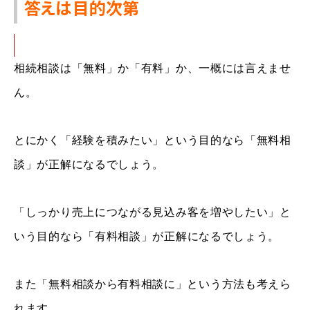
答えは目的次第
相続相談は「無料」か「有料」か
、
一概に
は
言えませ
ん。
とにかく
「経験を積みたい」という目的なら「無料相
談」
が
正解
になるでしょう。
「しっかり
売上に
つな
がる見込み
客を
増やしたい
」と
いう目的
なら
「有料相談」
が正解になるでしょう。
また「無料相談から有料相談に」という
方法
も
考えら
れます
。