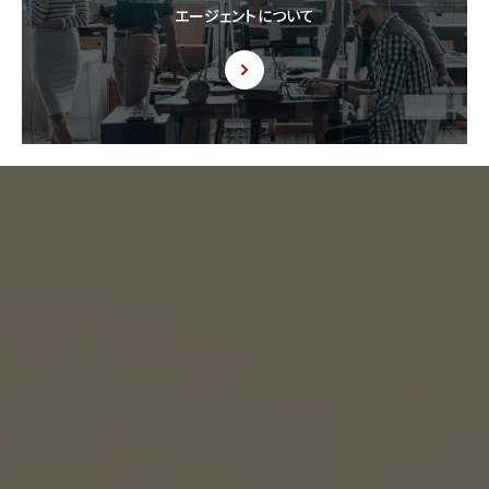
エージェントについて
9. 共同利用
9.1 当社が運営するウェブサイトの問合せフォームから当社に連絡を行ったお客様から取
得した情報に関して、当社は、KW加盟店との間で、下記の通り、個人情報を共同利用しま
す。以下、KW加盟店は、当社が運営する下記のウェブサイト上で、KW加盟店として掲載さ
れている事業者を意味するものとします。
https://kellerwilliams.jp/kamei-ten/
(1) 共同して利用される個人情報の項目
(i) 当社が運営するウェブサイトの問合せフォームから当社に連絡を行ったお客様の氏
名、メールアドレス、その他当該連絡に含まれる個人情報
(ii) お客様が当社サービスを介して売買又は賃貸借することを希望される物件（物件の
持分も含む。）についての情報
(2) 利用する者の利用目的
(i) 前号(i)の情報については、当社又はKW加盟店（KWエージェント及びKW加盟店の役
職員を含みます。）から前号(i)に定めるお客様に対して連絡を行うこと。
(ii) 前号(ii)の情報については、KW加盟店（KWエージェント及びKW加盟店の役職員を
含みます。）において、物件についての営業活動、及び売買又は賃貸借に向けた仲介業務
を行うこと。
(3) 上記個人情報の管理について責任を有する者の名称、住所及び代表者氏名
エージェント・グロース株式会社（但し、KW加盟店（KWエージェント及びKW加盟店の役
職員を含みます。）がお客様に対して連絡を行った場合は、当該KW加盟店が責任を有す
るものとする。）
東京都港区虎ノ門一丁目17番1号
代表取締役 山本豪