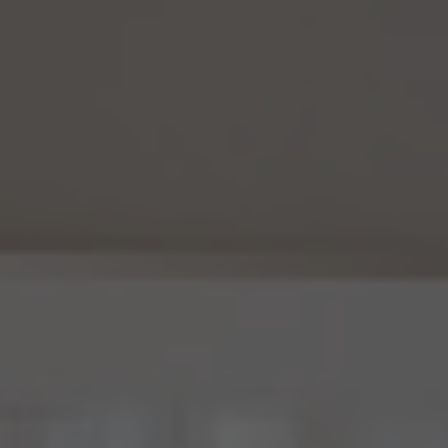
15.2 当社は、匿名加工情報を作成したときは、個人情報保護委員会規則で定める基準に
従い、安全管理のための措置を講じます。
15.3 当社は、匿名加工情報を作成したときは、個人情報保護委員会規則で定めるところ
により、当該匿名加工情報に含まれる個人に関する情報の項目を公表します。
15.4 当社は、匿名加工情報（当社が作成したもの及び第三者から提供を受けたものを含
みます。以下別段の定めがない限り同様とします。）を第三者に提供するときは、個人情報
保護委員会規則で定めるところにより、あらかじめ、 第三者に提供される匿名加工情報
に含まれる個人に関する情報の項目及びその提供の方法について公表するとともに、当
該第三者に対して、当該提供に係る情報が匿名加工情報である旨を明示します。
15.5 当社は、匿名加工情報を取り扱うに当たっては、匿名加工情報の作成に用いられた
個人情報に係る本人を識別するために、(1)匿名加工情報を他の情報と照合すること、及
び(2)当該個人情報から削除された記述等若しくは個人識別符号又は個人情報保護法
第43条第1項の規定により行われた加工の方法に関する情報を取得すること（(2)は第
三者から提供を受けた当該匿名加工情報についてのみ）を行わないものとします。
15.6 当社は、匿名加工情報の安全管理のために必要かつ適切な措置、匿名加工情報の
作成その他の取扱いに関する苦情の処理その他の匿名加工情報の適正な取扱いを確保
するために 必要な措置を自ら講じ、かつ、当該措置の内容を公表するよう努めるものと
します。
16. Cookie（クッキー）その他の技術の利用
当社のサービスは、Cookie及びこれに類する技術を利用することがあります。これらの技