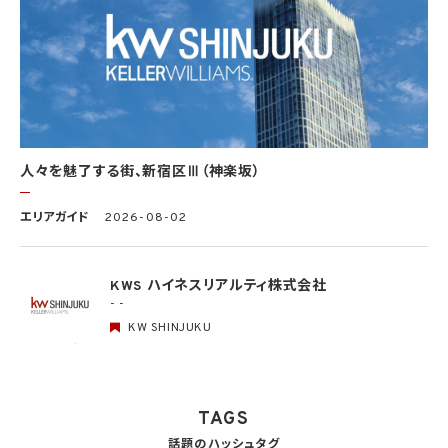
個人データの適正な取扱いの確保のため、「関係法令・ガイドライン等の遵守」、「質問及
び苦情処理の窓口」等についての基本方針として、本プライバシーポリシーを策定
個人データの取扱いに係る規律の整備
取得、利用、保存、提供、削除・廃棄等の段階ごとに、取扱方法、責任者・担当者及びその
任務等について個人データの取扱規程を策定
組織的安全管理措置
1）個人データの取扱いに関する責任者を設置するとともに、個人データを取り扱う従業
者及び当該従業者が取り扱う個人データの範囲を明確化し、法や取扱規程に違反してい
人々を魅了する街、新宿区Ⅲ（神楽坂）
る事実又は兆候を把握した場合の責任者への報告連絡体制を整備
2）個人データの取扱状況について、定期的に自己点検を実施するとともに、他部署や外
エリアガイド
2026-08-02
部の者による監査を実施
人的安全管理措置
1）個人データの取扱いに関する留意事項について、従業者に定期的な研修を実施
KWS ハイネスリアルティ株式会社
2）個人データについての秘密保持に関する事項を就業規則に記載
- -
KW SHINJUKU
物理的安全管理措置
1）個人データを取り扱う区域において、従業者の入退室管理及び持ち込む機器等の制限
を行うとともに、権限を有しない者による個人データの閲覧を防止する措置を実施
2）個人データを取り扱う機器、電子媒体及び書類等の盗難又は紛失等を防止するため
の措置を講じるとともに、事業所内の移動を含め、当該機器、電子媒体等を持ち運ぶ場
TAGS
合、容易に個人データが判明しないよう措置を実施
話題のハッシュタグ