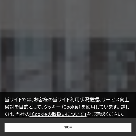
術は、当社による当社のサービスの利用状況等の把握に役立ち、サービス向上に資する
ものです。Cookieを無効化されたいユーザーは、ウェブブラウザの設定を変更することに
よりCookieを無効化することができます。但し、Cookieを無効化すると、当社のサービス
の一部の機能をご利用いただけなくなる場合があります。
17. お問い合わせ
開示等のお申出、ご意見、ご質問、苦情のお申出その他個人情報の取扱いに関するお問
い合わせは、下記の窓口までお願い致します。
個人情報取扱事業者の名称、住所及び代表者氏名
〒105-0001 東京都港区虎ノ門一丁目17番1号
エージェント・グロース株式会社
代表取締役社長 山本豪
個人情報お問合せ担当
E-mail：
kwjapan@kwj.jp
（なお、受付時間は、平日9時から17時までとさせていただきます。）
18. 継続的改善
当社は、個人情報の取扱いに関する運用状況を適宜見直し、継続的な改善に努めるもの
当サイトでは、お客様の当サイト利用状況把握、サービス向上
とし、必要に応じて、本プライバシーポリシーを変更することがあります。
検討を目的として、クッキー（Cookie）を使用しています。
詳し
くは、当社の
「Cookieの取扱いについて」
をご確認ください。
【2022年4月1日改訂】
BUY
SELL
RENT
閉じる
買いたい
売りたい
借りたい