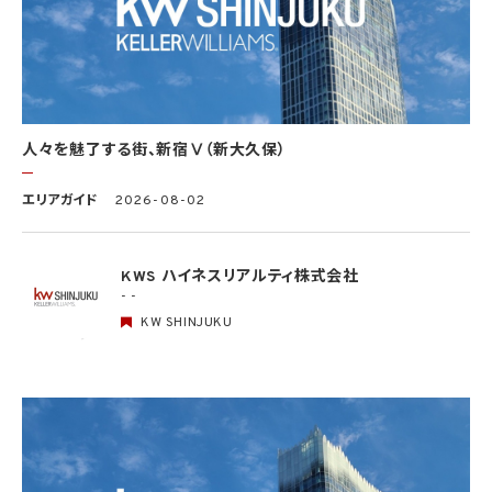
ることが困難であるとき
(3) 公衆衛生の向上又は児童の健全な育成の推進のために特に必要がある場合であっ
て、本人の同意を得ることが困難であるとき
(4) 国の機関もしくは地方公共団体又はその委託を受けた者が法令の定める事務を遂
行することに対して協力する必要がある場合であって、本人の同意を得ることにより当該
事務の遂行に支障を及ぼすおそれがあるとき
(5) 学術研究機関等に個人データを提供する場合であって、当該学術研究機関等が当該
人々を魅了する街、新宿Ⅴ（新大久保）
個人データを学術研究目的で取り扱う必要があるとき（当該個人データを取り扱う目的
の一部が学術研究目的である場合を含み、個人の権利利益を不当に侵害するおそれが
ある場合を除きます。）。
エリアガイド
2026-08-02
4.2 当社は、違法又は不当な行為を助長し、又は誘発するおそれがある方法により個人
情報を利用しません。
KWS ハイネスリアルティ株式会社
- -
5. 個人情報の適正な取得
5.1 当社は、適正に個人情報を取得し、偽りその他不正の手段により取得しません。
KW SHINJUKU
5.2 当社は、次の場合を除き、あらかじめ本人の同意を得ないで、要配慮個人情報（個人
情報保護法第2条第3項に定義されるものを意味します。）を取得しません。
(1) 第4.1項第1号から第4号までのいずれかに該当する場合
(2) 学術研究機関等から要配慮個人情報を取得する場合であって、当該要配慮個人情報
を学術研究目的で取得する必要があるとき（当該要配慮個人情報を取得する目的の一
部が学術研究目的である場合を含み、個人の権利利益を不当に侵害するおそれがある
場合を除きます。）（当該個人情報取扱事業者と当該学術研究機関等が共同して学術研