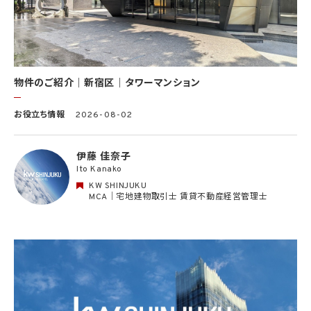
ら委託を受けた第三者によって運営されるウェブサイトを含み、当該ウェブサイトが一般
向けに公開される場合を含みます。）上に掲載するため
(11) 株主管理、会社法その他法令上の手続対応のため（株主、新株予約権者等の個人情
報について）
(12) 当社のサービスを通じて実施された不動産に関する取引の実績について、個人を識
別できない形式に加工した統計データを作成するため
(13) その他、上記利用目的に付随する目的のため
物件のご紹介｜新宿区｜タワーマンション
2.2 第2.1項第7号に基づいて個人情報の提供を受けた第三者は、当社サービスに関連す
お役立ち情報
2026-08-02
る運営、サービスの利用状況等を分析した情報を用いたシステムの改善及び開発並びに
マーケティング、宣伝又は広告等を行う目的で、個人情報を利用いたします。但し、個人情
報の主体である個人（以下「本人」といいます。）が、これらの利用目的で個人情報を利用
伊藤 佳奈子
することについて同意を撤回し又は異議を述べた場合には、当社はただちにその旨を当
Ito Kanako
該第三者に通知するものとします。
KW SHINJUKU
3. 個人情報利用目的の変更
MCA｜宅地建物取引士 賃貸不動産経営管理士
当社は、個人情報の利用目的を関連性を有すると合理的に認められる範囲内において
変更することがあり、変更した場合には本人に通知し又は公表します。
4. 個人情報利用の制限
4.1 当社は、個人情報保護法その他の法令により許容される場合を除き、本人の同意を得
ず、利用目的の達成に必要な範囲を超えて個人情報を取り扱いません。但し、次の場合は
この限りではありません。
(1) 法令に基づく場合
(2) 人の生命、身体又は財産の保護のために必要がある場合であって、本人の同意を得