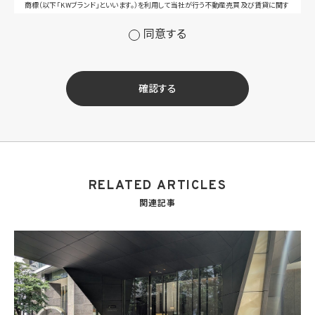
商標（以下「KWブランド」といいます。）を利用して当社が行う不動産売買及び賃貸に関す
るサービスその他の当社が運営するサービス（以下総称して「当社サービス」といいます。）
の提供のため
同意する
(2) 当社サービス及び当社がKWブランドのライセンスを行う対象となる事業者（サブラ
イセンシー。以下「KW加盟店」といいます。）におけるサービスに関するご案内、お問い合
せ等への対応のため
(3) 当社の商品、サービス等のご案内のため
確認する
(4) 当社サービスに関する当社の規約、ポリシー等（以下「規約等」といいます。）に違反す
る行為に対する対応のため
(5) 当社サービスに関する規約等の変更などを通知するため
(6) サービス利用の状況等に関する情報を分析して当社のサービスの改善、新サービス
の開発等に役立てるため
(7) ①KWブランドのライセンサー（以下「KWライセンサー」といいます。）、②KWブランド
を使用する第三者及び③KWブランドを使用するサービスの管理に関わる第三者（いずれ
RELATED ARTICLES
も外国に所在する場合を含みます。）に対し個人情報（(i)当社サービスにおける顧客に関
する情報、(ii)物件情報、及び(iii)KWエージェントに関する情報を含みます。）を提供する
関連記事
ため。なお、KWエージェントとは、KW加盟店の業務に従事する個人を意味します。また、
顧客に関する情報は、当該顧客に関する情報のうち、物件情報を除く部分を意味します。
(8) 当社サービスを介して販売等が行われる物件に関する情報について、当社、KWライ
センサー、その他KWブランドを利用して事業を行う事業者のポータルサイト、ウェブ広
告、その他インターネット上において公開するため
(9) 雇用管理及び社内手続のため（役職員の個人情報について）、並びに人材採用活動
における選考及び連絡のため（応募者の個人情報について）
(10) KWエージェント並びに当社及びKW加盟店の役職員に関する情報に関して、当該
情報を当社又はKWライセンサーが運営するウェブサイト（当社又はKWライセンサーか