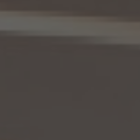
基づきその内容の訂正、追加又は削除（以下「訂正等」といいます。）を求められた場合に
は、本人ご自身からのご請求であることを確認の上で、利用目的の達成に必要な範囲内
において、遅滞なく必要な調査を行い、その結果に基づき、個人情報の内容の訂正等を行
い、その旨を本人に通知します（訂正等を行わない旨の決定をしたときは、本人に対しそ
の旨を通知いたします。）。但し、個人情報保護法その他の法令により、当社が訂正等の義
務を負わない場合は、この限りではありません。
12. 個人情報の利用停止等
当社は、本人から、(1)本人の個人情報が、あらかじめ公表された利用目的の範囲を超え
て取り扱われている、若しくは違法若しくは不当な行為を助長し、若しくは誘発するおそれ
がある方法により利用されているという理由により、又は本人の個人情報が偽りその他
不正の手段により取得されたものであるという理由により、個人情報保護法の定めに基
づきその利用の停止又は消去（以下「利用停止等」といいます。）を求められた場合、(2)
個人情報がご本人の同意なく第三者に提供されているという理由により、個人情報保護
法の定めに基づきその提供の停止（以下「提供停止」といいます。）を求められた場合、又
は(3)当社が本人の個人情報を利用する必要がなくなった場合、本人の個人情報にかか
る個人情報保護法第26条第1項本文に規定する事態が生じた場合その他本人の個人情
報の取扱により本人の権利又は正当な利益が害されるおそれがある場合に該当すると
いう理由により、個人情報保護法の定めに基づきその利用停止等又は提供停止を求め
られた場合において、そのご請求に理由があることが判明した場合には、本人ご自身か
らのご請求であることを確認の上で、遅滞なく個人情報の利用停止等又は提供停止を行
い、その旨を本人に通知します。但し、個人情報保護法その他の法令により、当社が利用
停止等又は提供停止の義務を負わない場合は、この限りではありません。
13. 個人関連情報の第三者提供