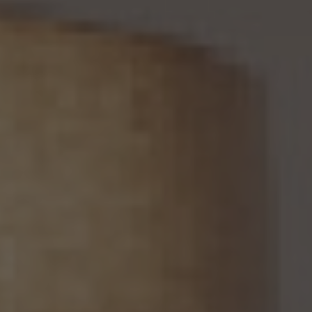
13.1 当社は、第三者が個人関連情報（個人情報保護法第2条第7項に定めるものを意味
し、同法第16条第7項に定める個人関連情報データベース等を構成するものに限ります。
以下同じ。）を個人データとして取得することが想定されるときは、第4.1項各号に掲げる
場合を除くほか、次に掲げる事項について、あらかじめ個人情報保護委員会規則で定め
るところにより確認することをしないで、当該個人関連情報を当該第三者に提供しませ
ん。
(1) 当該第三者が当社から個人関連情報の提供を受けて本人が識別される個人データ
として取得することを認める旨の本人の同意が得られていること。
(2) 外国にある第三者への提供にあっては、前号の本人の同意を得ようとする場合にお
いて、個人情報保護委員会規則で定めるところにより、あらかじめ、当該外国における個
人情報の保護に関する制度、当該第三者が講ずる個人情報の保護のための措置その他
本人に参考となるべき情報が本人に提供されていること。
13.2 当社は、個人関連情報を第三者に提供したときは、個人情報保護法第31条に従い、
記録の作成及び保存を行います。
13.3 当社は、第三者から個人関連情報の提供を受けるに際しては、個人情報保護法第31
条に従い、必要な確認を行い、当該確認にかかる記録の作成及び保存を行うものとしま
す。
14. 仮名加工情報の取扱い
14.1 当社は、仮名加工情報（個人情報保護法第2条第5項に定めるものを意味し、同法第
16条第5項に定める仮名加工情報データベース等を構成するものに限ります。以下同
じ。）を作成するときは、個人情報保護委員会規則で定める基準に従い、個人情報を加工