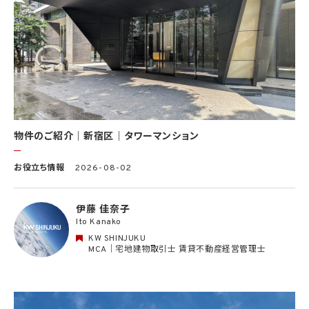
(9) 雇用管理及び社内手続のため（役職員の個人情報について）、並びに人材採用活動
における選考及び連絡のため（応募者の個人情報について）
(10) KWエージェント並びに当社及びKW加盟店の役職員に関する情報に関して、当該
情報を当社又はKWライセンサーが運営するウェブサイト（当社又はKWライセンサーか
ら委託を受けた第三者によって運営されるウェブサイトを含み、当該ウェブサイトが一般
向けに公開される場合を含みます。）上に掲載するため
(11) 株主管理、会社法その他法令上の手続対応のため（株主、新株予約権者等の個人情
報について）
(12) 当社のサービスを通じて実施された不動産に関する取引の実績について、個人を識
別できない形式に加工した統計データを作成するため
(13) その他、上記利用目的に付随する目的のため
物件のご紹介｜新宿区｜タワーマンション
2.2 第2.1項第7号に基づいて個人情報の提供を受けた第三者は、当社サービスに関連す
お役立ち情報
2026-08-02
る運営、サービスの利用状況等を分析した情報を用いたシステムの改善及び開発並びに
マーケティング、宣伝又は広告等を行う目的で、個人情報を利用いたします。但し、個人情
報の主体である個人（以下「本人」といいます。）が、これらの利用目的で個人情報を利用
伊藤 佳奈子
することについて同意を撤回し又は異議を述べた場合には、当社はただちにその旨を当
Ito Kanako
該第三者に通知するものとします。
KW SHINJUKU
3. 個人情報利用目的の変更
MCA｜宅地建物取引士 賃貸不動産経営管理士
当社は、個人情報の利用目的を関連性を有すると合理的に認められる範囲内において
変更することがあり、変更した場合には本人に通知し又は公表します。
4. 個人情報利用の制限