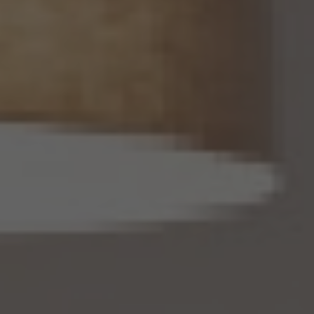
14. 仮名加工情報の取扱い
14.1 当社は、仮名加工情報（個人情報保護法第2条第5項に定めるものを意味し、同法第
16条第5項に定める仮名加工情報データベース等を構成するものに限ります。以下同
じ。）を作成するときは、個人情報保護委員会規則で定める基準に従い、個人情報を加工
するものとします。
14.2 当社は、仮名加工情報を作成したとき、又は仮名加工情報及び当該仮名加工情報に
係る削除情報等（個人情報保護法第41条第2項に定めるものを意味します。以下同じ。）
を取得したときは、削除情報等の漏えいを防止するために必要なものとして個人情報保
護委員会規則で定める基準に従い、削除情報等の安全管理のための措置を講じるもの
とします。
14.3 当社は、仮名加工情報（個人情報であるものに限ります。以下本第14.3項において同
じ。）について、以下の定めに従います。
(1) 当社は、第4.1項の規定にかかわらず、法令に基づく場合を除くほか、利用目的の達
成に必要な範囲を超えて、仮名加工情報を取り扱いません。
(2) 仮名加工情報についての第3項の適用については、同項中「関連性を有すると合理
的に認められる範囲内において変更する」とあるのは「変更する」と、「通知し又は公表し
ます」とあるのは「公表します」と、それぞれ読み替えるものとします。
(3) 当社は、第8.1項から第8.3項までの規定にかかわらず、法令に基づく場合を除くほ
か、仮名加工情報である個人データを第三者に提供しません。但し、第8.1項各号に掲げ
る場合は上記に定める第三者への提供には該当しません。
(4) 当社は、仮名加工情報を取り扱うに当たっては、当該仮名加工情報の作成に用いら
れた個人情報に係る本人を識別するために、当該仮名加工情報を他の情報と照合しな
いものとします。