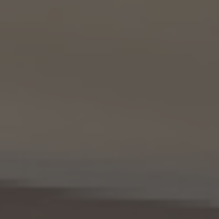
るものとする。）
東京都港区虎ノ門一丁目17番1号
代表取締役 山本豪
9.2 当社は、KWエージェント及びKW加盟店の役職員に関する情報に関して、当該個人
が所属する加盟店以外のKW加盟店を含む全KW加盟店との間で、下記の通り、個人情報
を共同利用します。
(1) 共同して利用される個人情報の項目
KWエージェントに関する、氏名、生年月日、性別、電話番号、電子メールアドレス、顔写真
等の情報
(2) 利用する者の利用目的
業務上又は緊急時の連絡（物件の問い合わせを含みます。）、金銭の支払い、法令上要求
される諸手続きへの対応、会社案内等への掲出、その他これらの事項に付随する目的
(3) 上記個人情報の管理について責任を有する者の氏名又は名称、住所、代表者名等
本人が所属する各KW加盟店の個人情報保護方針に記載の通り。
10. 個人情報の開示
10.1 当社は、本人から、個人情報保護法の定めに基づき個人情報の開示を求められたと
きは、本人ご自身からのご請求であることを確認の上で、本人に対し、遅滞なく開示を行
います（当該個人情報が存在しないときにはその旨を通知いたします。）。但し、個人情報
保護法その他の法令により、当社が開示の義務を負わない場合は、この限りではありま
せん。
10.2 前項の定めは、本人が識別される個人情報にかかる、第8.4項に基づき作成した第
三者への提供にかかる記録及び第8.5項に基づき作成した第三者からの提供にかかる