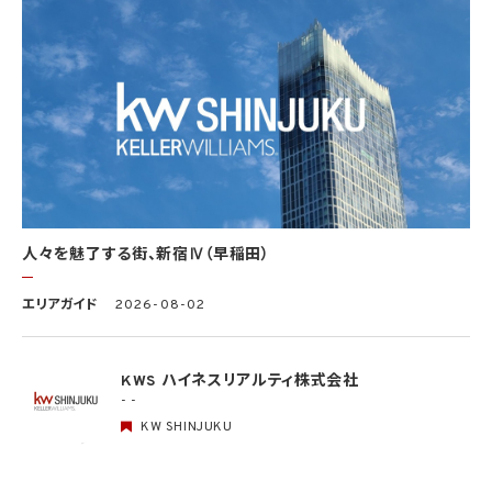
(2) 学術研究機関等から要配慮個人情報を取得する場合であって、当該要配慮個人情報
を学術研究目的で取得する必要があるとき（当該要配慮個人情報を取得する目的の一
部が学術研究目的である場合を含み、個人の権利利益を不当に侵害するおそれがある
場合を除きます。）（当該個人情報取扱事業者と当該学術研究機関等が共同して学術研
究を行う場合に限ります。）
(3) 当該要配慮個人情報が、本人、国の機関、地方公共団体、学術研究機関等、個人情報
保護法第57条第1項各号に掲げる者その他個人情報保護委員会規則で定める者により
公開されている場合
(4) 本人を目視し、又は撮影することにより、その外形上明らかな要配慮個人情報を取得
する場合
(5) 第三者から要配慮個人情報の提供を受ける場合であって、当該第三者による当該提
供が第8.1項各号のいずれかに該当するとき
人々を魅了する街、新宿Ⅳ（早稲田）
5.3 当社は、第三者から個人情報の提供を受けるに際しては、個人情報保護委員会規則
で定めるところにより、次に掲げる事項の確認を行います。ただし、当該第三者による当
エリアガイド
2026-08-02
該個人情報の提供が第4.1項各号のいずれかに該当する場合又は第8.1項各号のいずれ
かに該当する場合を除きます。
(1) 当該第三者の氏名又は名称及び住所、並びに法人の場合はその代表者（法人でない
団体で代表者又は管理人の定めのあるものの場合は、その代表者又は管理人）の氏名
KWS ハイネスリアルティ株式会社
(2) 当該第三者による当該個人情報の取得の経緯
- -
KW SHINJUKU
6. 個人情報の安全管理
当社は、個人情報の紛失、破壊、改ざん及び漏洩などのリスクに対して、個人情報の安全
管理が図られるよう、当社の従業員に対し、必要かつ適切な監督を行います。また、当社
は、個人情報の取扱いの全部又は一部を委託する場合は、委託先において個人情報の安