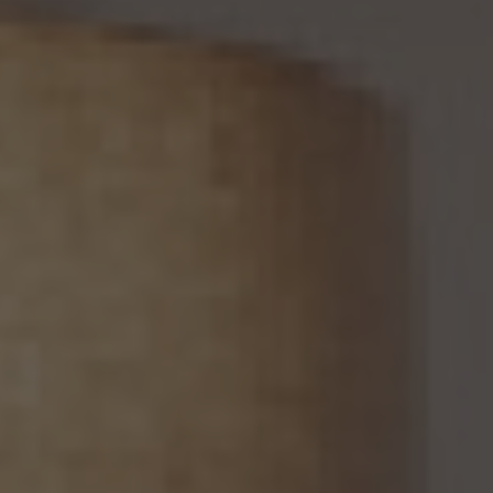
らのご請求であることを確認の上で、遅滞なく個人情報の利用停止等又は提供停止を行
い、その旨を本人に通知します。但し、個人情報保護法その他の法令により、当社が利用
停止等又は提供停止の義務を負わない場合は、この限りではありません。
13. 個人関連情報の第三者提供
13.1 当社は、第三者が個人関連情報（個人情報保護法第2条第7項に定めるものを意味
し、同法第16条第7項に定める個人関連情報データベース等を構成するものに限ります。
以下同じ。）を個人データとして取得することが想定されるときは、第4.1項各号に掲げる
場合を除くほか、次に掲げる事項について、あらかじめ個人情報保護委員会規則で定め
るところにより確認することをしないで、当該個人関連情報を当該第三者に提供しませ
ん。
(1) 当該第三者が当社から個人関連情報の提供を受けて本人が識別される個人データ
として取得することを認める旨の本人の同意が得られていること。
(2) 外国にある第三者への提供にあっては、前号の本人の同意を得ようとする場合にお
いて、個人情報保護委員会規則で定めるところにより、あらかじめ、当該外国における個
人情報の保護に関する制度、当該第三者が講ずる個人情報の保護のための措置その他
本人に参考となるべき情報が本人に提供されていること。
13.2 当社は、個人関連情報を第三者に提供したときは、個人情報保護法第31条に従い、
記録の作成及び保存を行います。
13.3 当社は、第三者から個人関連情報の提供を受けるに際しては、個人情報保護法第31
条に従い、必要な確認を行い、当該確認にかかる記録の作成及び保存を行うものとしま
す。