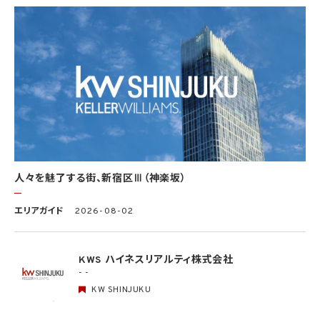
全管理が図られるよう、必要かつ適切な監督を行います。当社の保有個人データに関す
る具体的な安全管理措置の内容は、以下のとおりです。
基本方針の策定
個人データの適正な取扱いの確保のため、「関係法令・ガイドライン等の遵守」、「質問及
び苦情処理の窓口」等についての基本方針として、本プライバシーポリシーを策定
個人データの取扱いに係る規律の整備
取得、利用、保存、提供、削除・廃棄等の段階ごとに、取扱方法、責任者・担当者及びその
任務等について個人データの取扱規程を策定
組織的安全管理措置
1）個人データの取扱いに関する責任者を設置するとともに、個人データを取り扱う従業
者及び当該従業者が取り扱う個人データの範囲を明確化し、法や取扱規程に違反してい
人々を魅了する街、新宿区Ⅲ（神楽坂）
る事実又は兆候を把握した場合の責任者への報告連絡体制を整備
2）個人データの取扱状況について、定期的に自己点検を実施するとともに、他部署や外
エリアガイド
2026-08-02
部の者による監査を実施
人的安全管理措置
1）個人データの取扱いに関する留意事項について、従業者に定期的な研修を実施
KWS ハイネスリアルティ株式会社
2）個人データについての秘密保持に関する事項を就業規則に記載
- -
KW SHINJUKU
物理的安全管理措置
1）個人データを取り扱う区域において、従業者の入退室管理及び持ち込む機器等の制限
を行うとともに、権限を有しない者による個人データの閲覧を防止する措置を実施