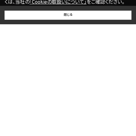
くは、当社の
「Cookieの取扱いについて」
をご確認ください。
【2022年4月1日改訂】
BUY
SELL
RENT
閉じる
買いたい
売りたい
借りたい