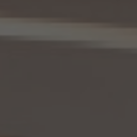
記録について準用するものとします。
11. 個人情報の訂正等
当社は、本人から、個人情報が真実でないという理由によって、個人情報保護法の定めに
基づきその内容の訂正、追加又は削除（以下「訂正等」といいます。）を求められた場合に
は、本人ご自身からのご請求であることを確認の上で、利用目的の達成に必要な範囲内
において、遅滞なく必要な調査を行い、その結果に基づき、個人情報の内容の訂正等を行
い、その旨を本人に通知します（訂正等を行わない旨の決定をしたときは、本人に対しそ
の旨を通知いたします。）。但し、個人情報保護法その他の法令により、当社が訂正等の義
務を負わない場合は、この限りではありません。
12. 個人情報の利用停止等
当社は、本人から、(1)本人の個人情報が、あらかじめ公表された利用目的の範囲を超え
て取り扱われている、若しくは違法若しくは不当な行為を助長し、若しくは誘発するおそれ
がある方法により利用されているという理由により、又は本人の個人情報が偽りその他
不正の手段により取得されたものであるという理由により、個人情報保護法の定めに基
づきその利用の停止又は消去（以下「利用停止等」といいます。）を求められた場合、(2)
個人情報がご本人の同意なく第三者に提供されているという理由により、個人情報保護
法の定めに基づきその提供の停止（以下「提供停止」といいます。）を求められた場合、又
は(3)当社が本人の個人情報を利用する必要がなくなった場合、本人の個人情報にかか
る個人情報保護法第26条第1項本文に規定する事態が生じた場合その他本人の個人情
報の取扱により本人の権利又は正当な利益が害されるおそれがある場合に該当すると
いう理由により、個人情報保護法の定めに基づきその利用停止等又は提供停止を求め
られた場合において、そのご請求に理由があることが判明した場合には、本人ご自身か