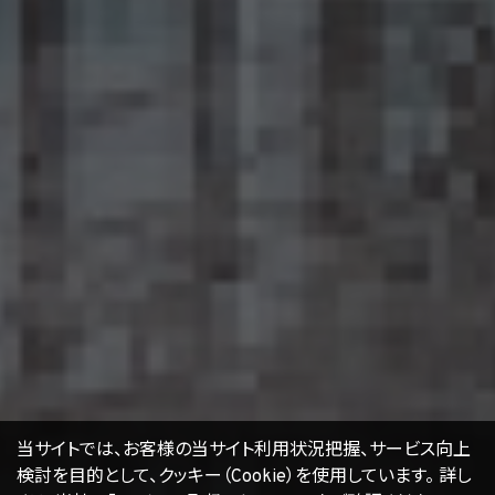
します。
16. Cookie（クッキー）その他の技術の利用
当社のサービスは、Cookie及びこれに類する技術を利用することがあります。これらの技
術は、当社による当社のサービスの利用状況等の把握に役立ち、サービス向上に資する
ものです。Cookieを無効化されたいユーザーは、ウェブブラウザの設定を変更することに
よりCookieを無効化することができます。但し、Cookieを無効化すると、当社のサービス
の一部の機能をご利用いただけなくなる場合があります。
17. お問い合わせ
開示等のお申出、ご意見、ご質問、苦情のお申出その他個人情報の取扱いに関するお問
い合わせは、下記の窓口までお願い致します。
個人情報取扱事業者の名称、住所及び代表者氏名
〒105-0001 東京都港区虎ノ門一丁目17番1号
エージェント・グロース株式会社
代表取締役社長 山本豪
個人情報お問合せ担当
E-mail：
kwjapan@kwj.jp
（なお、受付時間は、平日9時から17時までとさせていただきます。）
18. 継続的改善
当社は、個人情報の取扱いに関する運用状況を適宜見直し、継続的な改善に努めるもの
当サイトでは、お客様の当サイト利用状況把握、サービス向上
とし、必要に応じて、本プライバシーポリシーを変更することがあります。
検討を目的として、クッキー（Cookie）を使用しています。
詳し