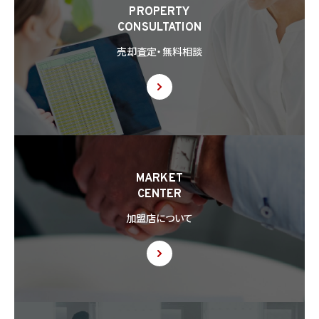
(2) 合併その他の事由による事業の承継に伴って個人情報が提供される場合
PROPERTY
(3) 第9項の定めに基づき共同利用する場合
CONSULTATION
8.2 第8.1項の定めにかかわらず、当社は、第4.1項各号のいずれかに該当する場合を除く
売却査定・無料相談
ほか、外国（個人情報保護法第28条に基づき個人情報保護委員会規則で指定される国
を除きます。）にある第三者（個人情報保護法第28条に基づき個人情報保護委員会規則
で指定される基準に適合する体制を整備している者を除きます。）に個人情報を提供する
場合には、あらかじめ外国にある第三者への提供を認める旨の本人の同意を得るもの
とします。
8.3 第8.2項に基づき外国にある第三者への提供につき本人の同意を得る場合、以下の
事項について本人に情報を提供するものとします。但し、第1号の事項が特定できない場
合、第1号及び第2号の事項に代えて、第1号の事項が特定できない旨及びその理由、並び
に当該事項に代わる本人に参考となるべき情報があれば当該情報を提供するものとし
MARKET
ます。
CENTER
(1) 当該外国の名称
(2) 当該外国における個人情報の保護に関する制度に関する情報
加盟店について
(3) 当該第三者が講じる個人情報の保護のための措置に関する情報（当該情報を提供
できない場合は、その旨及びその理由）
8.4 当社は、個人情報を第三者に提供したときは、個人情報保護法第29条に従い、記録
の作成及び保存を行います。
8.5 当社は、第三者から個人情報の提供を受けるに際しては、個人情報保護法第30条
に従い、必要な確認を行い、当該確認にかかる記録の作成及び保存を行うものとします。