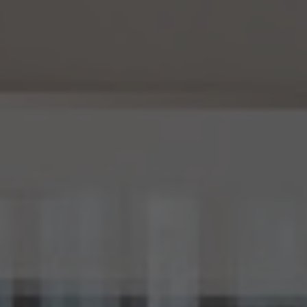
16条第6項に定める匿名加工情報データベース等を構成するものに限ります。以下同
じ。）を作成するときは、個人情報保護委員会規則で定める基準に従い、個人情報を加工
するものとします。
15.2 当社は、匿名加工情報を作成したときは、個人情報保護委員会規則で定める基準に
従い、安全管理のための措置を講じます。
15.3 当社は、匿名加工情報を作成したときは、個人情報保護委員会規則で定めるところ
により、当該匿名加工情報に含まれる個人に関する情報の項目を公表します。
15.4 当社は、匿名加工情報（当社が作成したもの及び第三者から提供を受けたものを含
みます。以下別段の定めがない限り同様とします。）を第三者に提供するときは、個人情報
保護委員会規則で定めるところにより、あらかじめ、 第三者に提供される匿名加工情報
に含まれる個人に関する情報の項目及びその提供の方法について公表するとともに、当
該第三者に対して、当該提供に係る情報が匿名加工情報である旨を明示します。
15.5 当社は、匿名加工情報を取り扱うに当たっては、匿名加工情報の作成に用いられた
個人情報に係る本人を識別するために、(1)匿名加工情報を他の情報と照合すること、及
び(2)当該個人情報から削除された記述等若しくは個人識別符号又は個人情報保護法
第43条第1項の規定により行われた加工の方法に関する情報を取得すること（(2)は第
三者から提供を受けた当該匿名加工情報についてのみ）を行わないものとします。
15.6 当社は、匿名加工情報の安全管理のために必要かつ適切な措置、匿名加工情報の
作成その他の取扱いに関する苦情の処理その他の匿名加工情報の適正な取扱いを確保
するために 必要な措置を自ら講じ、かつ、当該措置の内容を公表するよう努めるものと