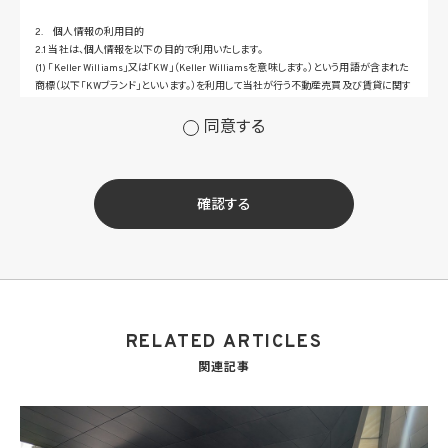
2. 個人情報の利用目的
2.1 当社は、個人情報を以下の目的で利用いたします。
(1) 「Keller Williams」又は「KW」（Keller Williamsを意味します。）という用語が含まれた
商標（以下「KWブランド」といいます。）を利用して当社が行う不動産売買及び賃貸に関す
るサービスその他の当社が運営するサービス（以下総称して「当社サービス」といいます。）
の提供のため
同意する
(2) 当社サービス及び当社がKWブランドのライセンスを行う対象となる事業者（サブラ
イセンシー。以下「KW加盟店」といいます。）におけるサービスに関するご案内、お問い合
せ等への対応のため
(3) 当社の商品、サービス等のご案内のため
確認する
(4) 当社サービスに関する当社の規約、ポリシー等（以下「規約等」といいます。）に違反す
る行為に対する対応のため
(5) 当社サービスに関する規約等の変更などを通知するため
(6) サービス利用の状況等に関する情報を分析して当社のサービスの改善、新サービス
の開発等に役立てるため
(7) ①KWブランドのライセンサー（以下「KWライセンサー」といいます。）、②KWブランド
を使用する第三者及び③KWブランドを使用するサービスの管理に関わる第三者（いずれ
RELATED ARTICLES
も外国に所在する場合を含みます。）に対し個人情報（(i)当社サービスにおける顧客に関
する情報、(ii)物件情報、及び(iii)KWエージェントに関する情報を含みます。）を提供する
関連記事
ため。なお、KWエージェントとは、KW加盟店の業務に従事する個人を意味します。また、
顧客に関する情報は、当該顧客に関する情報のうち、物件情報を除く部分を意味します。
(8) 当社サービスを介して販売等が行われる物件に関する情報について、当社、KWライ
センサー、その他KWブランドを利用して事業を行う事業者のポータルサイト、ウェブ広
告、その他インターネット上において公開するため