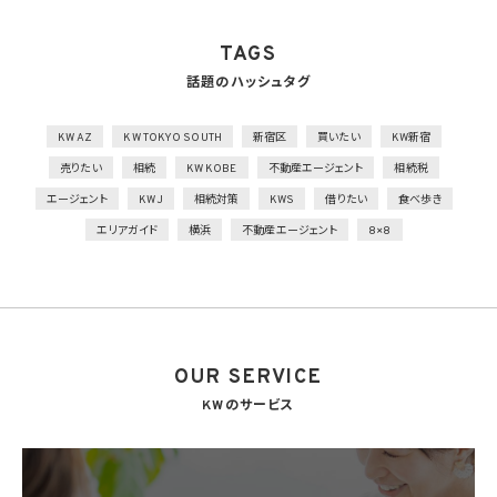
2）個人データを取り扱う機器、電子媒体及び書類等の盗難又は紛失等を防止するため
の措置を講じるとともに、事業所内の移動を含め、当該機器、電子媒体等を持ち運ぶ場
TAGS
合、容易に個人データが判明しないよう措置を実施
話題のハッシュタグ
技術的安全管理措置
1）アクセス制御を実施して、担当者及び取り扱う個人情報データベース等の範囲を限定
2）個人データを取り扱う情報システムを外部からの不正アクセス又は不正ソフトウェア
KW AZ
KW TOKYO SOUTH
新宿区
買いたい
KW新宿
から保護する仕組みを導入
売りたい
相続
KW KOBE
不動産エージェント
相続税
外的環境の把握
エージェント
KWJ
相続対策
KWS
借りたい
食べ歩き
個人データを保管しているA国における個人情報の保護に関する制度を把握した上で安
エリアガイド
横浜
不動産エージェント
8×8
全管理措置を実施
7. 漏洩時の報告等
当社は、当社の取り扱う個人情報の漏洩、滅失、毀損等の事態が生じた場合において、個
人情報保護法の定めに基づき個人情報保護委員会への報告及び本人への通知を要す
る場合には、かかる報告及び通知を行います。
OUR SERVICE
8. 第三者提供
8.1 当社は、第4.1項各号のいずれかに該当する場合を除くほか、あらかじめ本人の同意を
KWのサービス
得ないで、個人情報を第三者に提供しません。但し、次に掲げる場合は上記に定める第三
者への提供には該当しません。
(1) 利用目的の達成に必要な範囲内において個人情報の取扱いの全部又は一部を委託
することに伴って個人情報を提供する場合