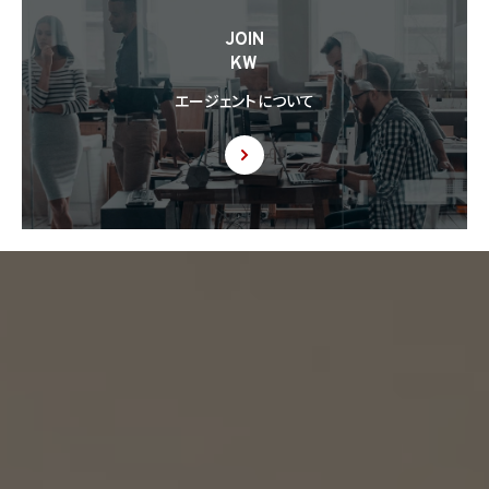
8.6 当社は、個人情報を第三者に提供した第三者から、個人情報の第三者提供及び提
JOIN
供された個人情報の利用方法について本人の同意を取得したことを証する記録を提出
KW
するように求められた場合、当該第三者に対し当該記録を提出することがあります。
エージェントについて
9. 共同利用
9.1 当社が運営するウェブサイトの問合せフォームから当社に連絡を行ったお客様から取
得した情報に関して、当社は、KW加盟店との間で、下記の通り、個人情報を共同利用しま
す。以下、KW加盟店は、当社が運営する下記のウェブサイト上で、KW加盟店として掲載さ
れている事業者を意味するものとします。
https://kellerwilliams.jp/kamei-ten/
(1) 共同して利用される個人情報の項目
(i) 当社が運営するウェブサイトの問合せフォームから当社に連絡を行ったお客様の氏
名、メールアドレス、その他当該連絡に含まれる個人情報
(ii) お客様が当社サービスを介して売買又は賃貸借することを希望される物件（物件の
持分も含む。）についての情報
(2) 利用する者の利用目的
(i) 前号(i)の情報については、当社又はKW加盟店（KWエージェント及びKW加盟店の役
職員を含みます。）から前号(i)に定めるお客様に対して連絡を行うこと。
(ii) 前号(ii)の情報については、KW加盟店（KWエージェント及びKW加盟店の役職員を
含みます。）において、物件についての営業活動、及び売買又は賃貸借に向けた仲介業務
を行うこと。
(3) 上記個人情報の管理について責任を有する者の名称、住所及び代表者氏名
エージェント・グロース株式会社（但し、KW加盟店（KWエージェント及びKW加盟店の役
職員を含みます。）がお客様に対して連絡を行った場合は、当該KW加盟店が責任を有す