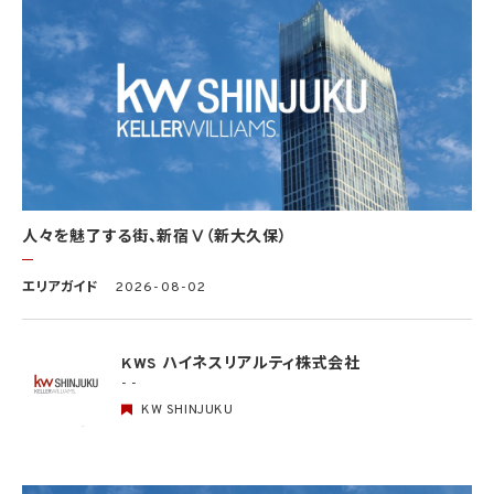
4.1 当社は、個人情報保護法その他の法令により許容される場合を除き、本人の同意を得
ず、利用目的の達成に必要な範囲を超えて個人情報を取り扱いません。但し、次の場合は
この限りではありません。
(1) 法令に基づく場合
(2) 人の生命、身体又は財産の保護のために必要がある場合であって、本人の同意を得
ることが困難であるとき
(3) 公衆衛生の向上又は児童の健全な育成の推進のために特に必要がある場合であっ
て、本人の同意を得ることが困難であるとき
(4) 国の機関もしくは地方公共団体又はその委託を受けた者が法令の定める事務を遂
行することに対して協力する必要がある場合であって、本人の同意を得ることにより当該
事務の遂行に支障を及ぼすおそれがあるとき
(5) 学術研究機関等に個人データを提供する場合であって、当該学術研究機関等が当該
人々を魅了する街、新宿Ⅴ（新大久保）
個人データを学術研究目的で取り扱う必要があるとき（当該個人データを取り扱う目的
の一部が学術研究目的である場合を含み、個人の権利利益を不当に侵害するおそれが
ある場合を除きます。）。
エリアガイド
2026-08-02
4.2 当社は、違法又は不当な行為を助長し、又は誘発するおそれがある方法により個人
情報を利用しません。
KWS ハイネスリアルティ株式会社
- -
5. 個人情報の適正な取得
5.1 当社は、適正に個人情報を取得し、偽りその他不正の手段により取得しません。
KW SHINJUKU
5.2 当社は、次の場合を除き、あらかじめ本人の同意を得ないで、要配慮個人情報（個人
情報保護法第2条第3項に定義されるものを意味します。）を取得しません。
(1) 第4.1項第1号から第4号までのいずれかに該当する場合