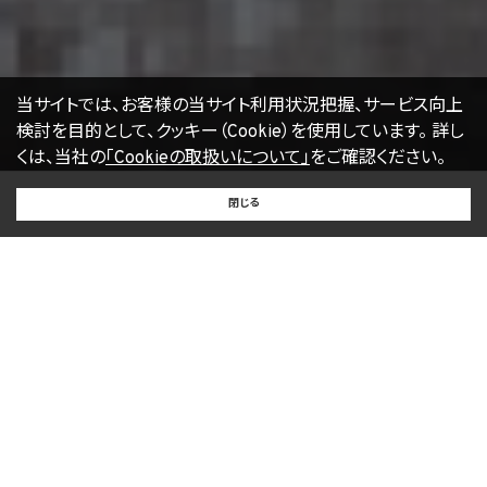
E-mail：
kwjapan@kwj.jp
（なお、受付時間は、平日9時から17時までとさせていただきます。）
18. 継続的改善
当社は、個人情報の取扱いに関する運用状況を適宜見直し、継続的な改善に努めるもの
当サイトでは、お客様の当サイト利用状況把握、サービス向上
とし、必要に応じて、本プライバシーポリシーを変更することがあります。
検討を目的として、クッキー（Cookie）を使用しています。
詳し
くは、当社の
「Cookieの取扱いについて」
をご確認ください。
【2022年4月1日改訂】
BUY
SELL
RENT
閉じる
買いたい
売りたい
借りたい