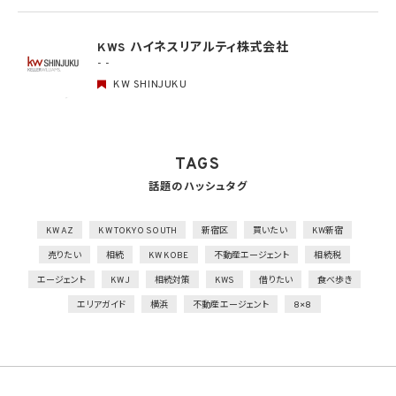
人的安全管理措置
1）個人データの取扱いに関する留意事項について、従業者に定期的な研修を実施
KWS ハイネスリアルティ株式会社
2）個人データについての秘密保持に関する事項を就業規則に記載
- -
KW SHINJUKU
物理的安全管理措置
1）個人データを取り扱う区域において、従業者の入退室管理及び持ち込む機器等の制限
を行うとともに、権限を有しない者による個人データの閲覧を防止する措置を実施
2）個人データを取り扱う機器、電子媒体及び書類等の盗難又は紛失等を防止するため
の措置を講じるとともに、事業所内の移動を含め、当該機器、電子媒体等を持ち運ぶ場
TAGS
合、容易に個人データが判明しないよう措置を実施
話題のハッシュタグ
技術的安全管理措置
1）アクセス制御を実施して、担当者及び取り扱う個人情報データベース等の範囲を限定
2）個人データを取り扱う情報システムを外部からの不正アクセス又は不正ソフトウェア
KW AZ
KW TOKYO SOUTH
新宿区
買いたい
KW新宿
から保護する仕組みを導入
売りたい
相続
KW KOBE
不動産エージェント
相続税
外的環境の把握
エージェント
KWJ
相続対策
KWS
借りたい
食べ歩き
個人データを保管しているA国における個人情報の保護に関する制度を把握した上で安
エリアガイド
横浜
不動産エージェント
8×8
全管理措置を実施
7. 漏洩時の報告等
当社は、当社の取り扱う個人情報の漏洩、滅失、毀損等の事態が生じた場合において、個
人情報保護法の定めに基づき個人情報保護委員会への報告及び本人への通知を要す
る場合には、かかる報告及び通知を行います。