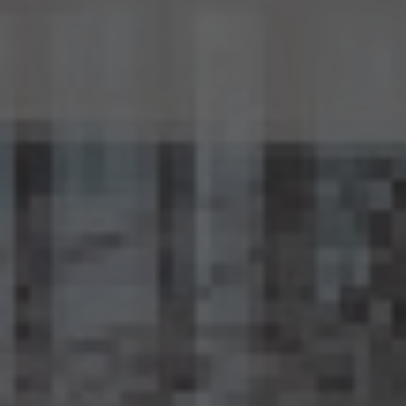
個人情報に係る本人を識別するために、(1)匿名加工情報を他の情報と照合すること、及
び(2)当該個人情報から削除された記述等若しくは個人識別符号又は個人情報保護法
第43条第1項の規定により行われた加工の方法に関する情報を取得すること（(2)は第
三者から提供を受けた当該匿名加工情報についてのみ）を行わないものとします。
15.6 当社は、匿名加工情報の安全管理のために必要かつ適切な措置、匿名加工情報の
作成その他の取扱いに関する苦情の処理その他の匿名加工情報の適正な取扱いを確保
するために 必要な措置を自ら講じ、かつ、当該措置の内容を公表するよう努めるものと
します。
16. Cookie（クッキー）その他の技術の利用
当社のサービスは、Cookie及びこれに類する技術を利用することがあります。これらの技
術は、当社による当社のサービスの利用状況等の把握に役立ち、サービス向上に資する
ものです。Cookieを無効化されたいユーザーは、ウェブブラウザの設定を変更することに
よりCookieを無効化することができます。但し、Cookieを無効化すると、当社のサービス
の一部の機能をご利用いただけなくなる場合があります。
17. お問い合わせ
開示等のお申出、ご意見、ご質問、苦情のお申出その他個人情報の取扱いに関するお問
い合わせは、下記の窓口までお願い致します。
個人情報取扱事業者の名称、住所及び代表者氏名
〒105-0001 東京都港区虎ノ門一丁目17番1号
エージェント・グロース株式会社
代表取締役社長 山本豪
個人情報お問合せ担当