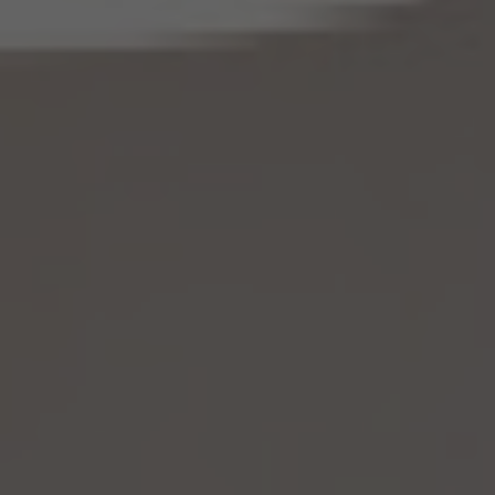
的に認められる範囲内において変更する」とあるのは「変更する」と、「通知し又は公表し
ます」とあるのは「公表します」と、それぞれ読み替えるものとします。
(3) 当社は、第8.1項から第8.3項までの規定にかかわらず、法令に基づく場合を除くほ
か、仮名加工情報である個人データを第三者に提供しません。但し、第8.1項各号に掲げ
る場合は上記に定める第三者への提供には該当しません。
(4) 当社は、仮名加工情報を取り扱うに当たっては、当該仮名加工情報の作成に用いら
れた個人情報に係る本人を識別するために、当該仮名加工情報を他の情報と照合しな
いものとします。
(5) 当社は、仮名加工情報を取り扱うにあたっては、電話をかけ、郵便若しくは信書便
により送付し、電報を送達し、ファックス若しくは電磁的方法を用いて送信し、又は住居を
訪問するために、当該仮名加工情報に含まれる連絡先その他の情報を利用しないものと
します。
(6) 仮名加工情報については、第7項及び第10項から第12項までの規定を適用しない
ものとします。
14.4 当社は、仮名加工情報（個人情報であるものを除く。以下本第14.4項において同じ。）
について、以下の定めに従います。
(1) 当社は、法令に基づく場合を除くほか、仮名加工情報を第三者に提供しません。但
し、第8.1項各号に掲げる場合は上記に定める第三者への提供には該当しません。
(2) 当社は、仮名加工情報の漏洩などのリスクに対して、仮名加工情報の安全管理が
図られるよう、当社の従業員に対し、必要かつ適切な監督を行います。また、当社は、仮名
加工情報の取扱いの全部又は一部を委託する場合は、委託先において個人情報の安全
管理が図られるよう、必要かつ適切な監督を行います。
(3) 当社は、仮名加工情報を取り扱うに当たっては、当該仮名加工情報の作成に用いら
れた個人情報に係る本人を識別するために、削除情報等を取得し、又は当該仮名加工情