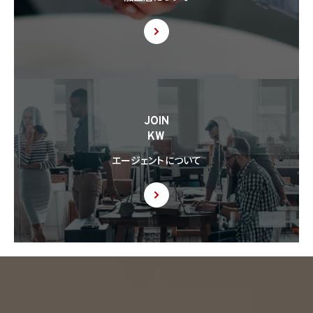
できない場合は、その旨及びその理由）
8.4 当社は、個人情報を第三者に提供したときは、個人情報保護法第29条に従い、記録
の作成及び保存を行います。
8.5 当社は、第三者から個人情報の提供を受けるに際しては、個人情報保護法第30条
に従い、必要な確認を行い、当該確認にかかる記録の作成及び保存を行うものとします。
8.6 当社は、個人情報を第三者に提供した第三者から、個人情報の第三者提供及び提
JOIN
供された個人情報の利用方法について本人の同意を取得したことを証する記録を提出
KW
するように求められた場合、当該第三者に対し当該記録を提出することがあります。
エージェントについて
9. 共同利用
9.1 当社が運営するウェブサイトの問合せフォームから当社に連絡を行ったお客様から取
得した情報に関して、当社は、KW加盟店との間で、下記の通り、個人情報を共同利用しま
す。以下、KW加盟店は、当社が運営する下記のウェブサイト上で、KW加盟店として掲載さ
れている事業者を意味するものとします。
https://kellerwilliams.jp/kamei-ten/
(1) 共同して利用される個人情報の項目
(i) 当社が運営するウェブサイトの問合せフォームから当社に連絡を行ったお客様の氏
名、メールアドレス、その他当該連絡に含まれる個人情報
(ii) お客様が当社サービスを介して売買又は賃貸借することを希望される物件（物件の
持分も含む。）についての情報
(2) 利用する者の利用目的