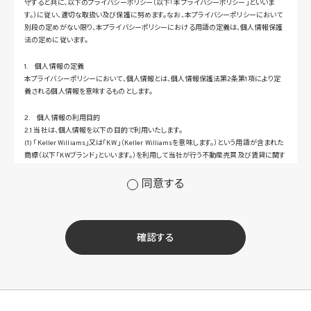
守すると共に、以下のプライバシーポリシー（以下「本プライバシーポリシー」といいま
す。）に従い、適切な取扱い及び保護に努めます。なお、本プライバシーポリシーにおいて
別段の定めがない限り、本プライバシーポリシーにおける用語の定義は、個人情報保護
法の定めに従います。
1. 個人情報の定義
本プライバシーポリシーにおいて、個人情報とは、個人情報保護法第2条第1項により定
義される個人情報を意味するものとします。
2. 個人情報の利用目的
2.1 当社は、個人情報を以下の目的で利用いたします。
(1) 「Keller Williams」又は「KW」（Keller Williamsを意味します。）という用語が含まれた
商標（以下「KWブランド」といいます。）を利用して当社が行う不動産売買及び賃貸に関す
るサービスその他の当社が運営するサービス（以下総称して「当社サービス」といいます。）
の提供のため
同意する
(2) 当社サービス及び当社がKWブランドのライセンスを行う対象となる事業者（サブラ
イセンシー。以下「KW加盟店」といいます。）におけるサービスに関するご案内、お問い合
せ等への対応のため
(3) 当社の商品、サービス等のご案内のため
確認する
(4) 当社サービスに関する当社の規約、ポリシー等（以下「規約等」といいます。）に違反す
る行為に対する対応のため
(5) 当社サービスに関する規約等の変更などを通知するため
(6) サービス利用の状況等に関する情報を分析して当社のサービスの改善、新サービス
の開発等に役立てるため
(7) ①KWブランドのライセンサー（以下「KWライセンサー」といいます。）、②KWブランド