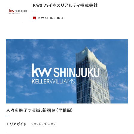
情報を利用しません。
KWS ハイネスリアルティ株式会社
- -
5. 個人情報の適正な取得
5.1 当社は、適正に個人情報を取得し、偽りその他不正の手段により取得しません。
KW SHINJUKU
5.2 当社は、次の場合を除き、あらかじめ本人の同意を得ないで、要配慮個人情報（個人
情報保護法第2条第3項に定義されるものを意味します。）を取得しません。
(1) 第4.1項第1号から第4号までのいずれかに該当する場合
(2) 学術研究機関等から要配慮個人情報を取得する場合であって、当該要配慮個人情報
を学術研究目的で取得する必要があるとき（当該要配慮個人情報を取得する目的の一
部が学術研究目的である場合を含み、個人の権利利益を不当に侵害するおそれがある
場合を除きます。）（当該個人情報取扱事業者と当該学術研究機関等が共同して学術研
究を行う場合に限ります。）
(3) 当該要配慮個人情報が、本人、国の機関、地方公共団体、学術研究機関等、個人情報
保護法第57条第1項各号に掲げる者その他個人情報保護委員会規則で定める者により
公開されている場合
(4) 本人を目視し、又は撮影することにより、その外形上明らかな要配慮個人情報を取得
する場合
(5) 第三者から要配慮個人情報の提供を受ける場合であって、当該第三者による当該提
供が第8.1項各号のいずれかに該当するとき
人々を魅了する街、新宿Ⅳ（早稲田）
5.3 当社は、第三者から個人情報の提供を受けるに際しては、個人情報保護委員会規則
で定めるところにより、次に掲げる事項の確認を行います。ただし、当該第三者による当
エリアガイド
2026-08-02
該個人情報の提供が第4.1項各号のいずれかに該当する場合又は第8.1項各号のいずれ
かに該当する場合を除きます。