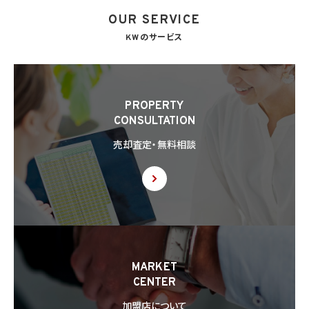
OUR SERVICE
8. 第三者提供
8.1 当社は、第4.1項各号のいずれかに該当する場合を除くほか、あらかじめ本人の同意を
KWのサービス
得ないで、個人情報を第三者に提供しません。但し、次に掲げる場合は上記に定める第三
者への提供には該当しません。
(1) 利用目的の達成に必要な範囲内において個人情報の取扱いの全部又は一部を委託
することに伴って個人情報を提供する場合
(2) 合併その他の事由による事業の承継に伴って個人情報が提供される場合
PROPERTY
(3) 第9項の定めに基づき共同利用する場合
CONSULTATION
8.2 第8.1項の定めにかかわらず、当社は、第4.1項各号のいずれかに該当する場合を除く
売却査定・無料相談
ほか、外国（個人情報保護法第28条に基づき個人情報保護委員会規則で指定される国
を除きます。）にある第三者（個人情報保護法第28条に基づき個人情報保護委員会規則
で指定される基準に適合する体制を整備している者を除きます。）に個人情報を提供する
場合には、あらかじめ外国にある第三者への提供を認める旨の本人の同意を得るもの
とします。
8.3 第8.2項に基づき外国にある第三者への提供につき本人の同意を得る場合、以下の
事項について本人に情報を提供するものとします。但し、第1号の事項が特定できない場
合、第1号及び第2号の事項に代えて、第1号の事項が特定できない旨及びその理由、並び
に当該事項に代わる本人に参考となるべき情報があれば当該情報を提供するものとし
MARKET
ます。
CENTER
(1) 当該外国の名称
(2) 当該外国における個人情報の保護に関する制度に関する情報
加盟店について
(3) 当該第三者が講じる個人情報の保護のための措置に関する情報（当該情報を提供