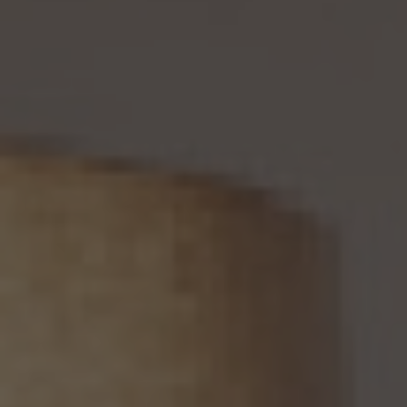
個人情報がご本人の同意なく第三者に提供されているという理由により、個人情報保護
法の定めに基づきその提供の停止（以下「提供停止」といいます。）を求められた場合、又
は(3)当社が本人の個人情報を利用する必要がなくなった場合、本人の個人情報にかか
る個人情報保護法第26条第1項本文に規定する事態が生じた場合その他本人の個人情
報の取扱により本人の権利又は正当な利益が害されるおそれがある場合に該当すると
いう理由により、個人情報保護法の定めに基づきその利用停止等又は提供停止を求め
られた場合において、そのご請求に理由があることが判明した場合には、本人ご自身か
らのご請求であることを確認の上で、遅滞なく個人情報の利用停止等又は提供停止を行
い、その旨を本人に通知します。但し、個人情報保護法その他の法令により、当社が利用
停止等又は提供停止の義務を負わない場合は、この限りではありません。
13. 個人関連情報の第三者提供
13.1 当社は、第三者が個人関連情報（個人情報保護法第2条第7項に定めるものを意味
し、同法第16条第7項に定める個人関連情報データベース等を構成するものに限ります。
以下同じ。）を個人データとして取得することが想定されるときは、第4.1項各号に掲げる
場合を除くほか、次に掲げる事項について、あらかじめ個人情報保護委員会規則で定め
るところにより確認することをしないで、当該個人関連情報を当該第三者に提供しませ
ん。
(1) 当該第三者が当社から個人関連情報の提供を受けて本人が識別される個人データ
として取得することを認める旨の本人の同意が得られていること。
(2) 外国にある第三者への提供にあっては、前号の本人の同意を得ようとする場合にお
いて、個人情報保護委員会規則で定めるところにより、あらかじめ、当該外国における個
人情報の保護に関する制度、当該第三者が講ずる個人情報の保護のための措置その他
本人に参考となるべき情報が本人に提供されていること。