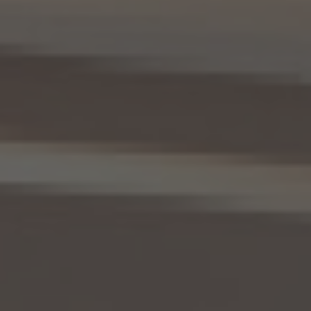
10.1 当社は、本人から、個人情報保護法の定めに基づき個人情報の開示を求められたと
きは、本人ご自身からのご請求であることを確認の上で、本人に対し、遅滞なく開示を行
います（当該個人情報が存在しないときにはその旨を通知いたします。）。但し、個人情報
保護法その他の法令により、当社が開示の義務を負わない場合は、この限りではありま
せん。
10.2 前項の定めは、本人が識別される個人情報にかかる、第8.4項に基づき作成した第
三者への提供にかかる記録及び第8.5項に基づき作成した第三者からの提供にかかる
記録について準用するものとします。
11. 個人情報の訂正等
当社は、本人から、個人情報が真実でないという理由によって、個人情報保護法の定めに
基づきその内容の訂正、追加又は削除（以下「訂正等」といいます。）を求められた場合に
は、本人ご自身からのご請求であることを確認の上で、利用目的の達成に必要な範囲内
において、遅滞なく必要な調査を行い、その結果に基づき、個人情報の内容の訂正等を行
い、その旨を本人に通知します（訂正等を行わない旨の決定をしたときは、本人に対しそ
の旨を通知いたします。）。但し、個人情報保護法その他の法令により、当社が訂正等の義
務を負わない場合は、この限りではありません。
12. 個人情報の利用停止等
当社は、本人から、(1)本人の個人情報が、あらかじめ公表された利用目的の範囲を超え
て取り扱われている、若しくは違法若しくは不当な行為を助長し、若しくは誘発するおそれ
がある方法により利用されているという理由により、又は本人の個人情報が偽りその他
不正の手段により取得されたものであるという理由により、個人情報保護法の定めに基
づきその利用の停止又は消去（以下「利用停止等」といいます。）を求められた場合、(2)