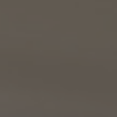
(i) 前号(i)の情報については、当社又はKW加盟店（KWエージェント及びKW加盟店の役
職員を含みます。）から前号(i)に定めるお客様に対して連絡を行うこと。
(ii) 前号(ii)の情報については、KW加盟店（KWエージェント及びKW加盟店の役職員を
含みます。）において、物件についての営業活動、及び売買又は賃貸借に向けた仲介業務
を行うこと。
(3) 上記個人情報の管理について責任を有する者の名称、住所及び代表者氏名
エージェント・グロース株式会社（但し、KW加盟店（KWエージェント及びKW加盟店の役
職員を含みます。）がお客様に対して連絡を行った場合は、当該KW加盟店が責任を有す
るものとする。）
東京都港区虎ノ門一丁目17番1号
代表取締役 山本豪
9.2 当社は、KWエージェント及びKW加盟店の役職員に関する情報に関して、当該個人
が所属する加盟店以外のKW加盟店を含む全KW加盟店との間で、下記の通り、個人情報
を共同利用します。
(1) 共同して利用される個人情報の項目
KWエージェントに関する、氏名、生年月日、性別、電話番号、電子メールアドレス、顔写真
等の情報
(2) 利用する者の利用目的
業務上又は緊急時の連絡（物件の問い合わせを含みます。）、金銭の支払い、法令上要求
される諸手続きへの対応、会社案内等への掲出、その他これらの事項に付随する目的
(3) 上記個人情報の管理について責任を有する者の氏名又は名称、住所、代表者名等
本人が所属する各KW加盟店の個人情報保護方針に記載の通り。
10. 個人情報の開示