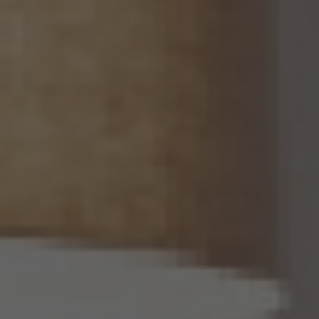
13.2 当社は、個人関連情報を第三者に提供したときは、個人情報保護法第31条に従い、
記録の作成及び保存を行います。
13.3 当社は、第三者から個人関連情報の提供を受けるに際しては、個人情報保護法第31
条に従い、必要な確認を行い、当該確認にかかる記録の作成及び保存を行うものとしま
す。
14. 仮名加工情報の取扱い
14.1 当社は、仮名加工情報（個人情報保護法第2条第5項に定めるものを意味し、同法第
16条第5項に定める仮名加工情報データベース等を構成するものに限ります。以下同
じ。）を作成するときは、個人情報保護委員会規則で定める基準に従い、個人情報を加工
するものとします。
14.2 当社は、仮名加工情報を作成したとき、又は仮名加工情報及び当該仮名加工情報に
係る削除情報等（個人情報保護法第41条第2項に定めるものを意味します。以下同じ。）
を取得したときは、削除情報等の漏えいを防止するために必要なものとして個人情報保
護委員会規則で定める基準に従い、削除情報等の安全管理のための措置を講じるもの
とします。
14.3 当社は、仮名加工情報（個人情報であるものに限ります。以下本第14.3項において同
じ。）について、以下の定めに従います。
(1) 当社は、第4.1項の規定にかかわらず、法令に基づく場合を除くほか、利用目的の達
成に必要な範囲を超えて、仮名加工情報を取り扱いません。
(2) 仮名加工情報についての第3項の適用については、同項中「関連性を有すると合理