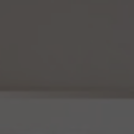
報を他の情報と照合しないものとします。
(4) 当社は、仮名加工情報を取り扱うにあたっては、電話をかけ、郵便若しくは信書便に
より送付し、電報を送達し、ファックス若しくは電磁的方法を用いて送信し、又は住居を訪
問するために、当該仮名加工情報に含まれる連絡先その他の情報を利用しないものとし
ます。
15. 匿名加工情報の取扱い
15.1 当社は、匿名加工情報（個人情報保護法第2条第6項に定めるものを意味し、同法第
16条第6項に定める匿名加工情報データベース等を構成するものに限ります。以下同
じ。）を作成するときは、個人情報保護委員会規則で定める基準に従い、個人情報を加工
するものとします。
15.2 当社は、匿名加工情報を作成したときは、個人情報保護委員会規則で定める基準に
従い、安全管理のための措置を講じます。
15.3 当社は、匿名加工情報を作成したときは、個人情報保護委員会規則で定めるところ
により、当該匿名加工情報に含まれる個人に関する情報の項目を公表します。
15.4 当社は、匿名加工情報（当社が作成したもの及び第三者から提供を受けたものを含
みます。以下別段の定めがない限り同様とします。）を第三者に提供するときは、個人情報
保護委員会規則で定めるところにより、あらかじめ、 第三者に提供される匿名加工情報
に含まれる個人に関する情報の項目及びその提供の方法について公表するとともに、当
該第三者に対して、当該提供に係る情報が匿名加工情報である旨を明示します。
15.5 当社は、匿名加工情報を取り扱うに当たっては、匿名加工情報の作成に用いられた