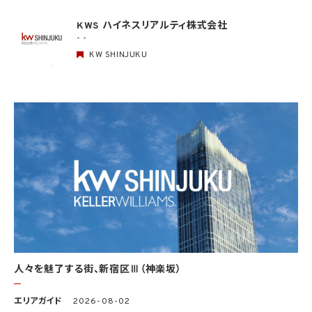
(1) 当該第三者の氏名又は名称及び住所、並びに法人の場合はその代表者（法人でない
団体で代表者又は管理人の定めのあるものの場合は、その代表者又は管理人）の氏名
KWS ハイネスリアルティ株式会社
(2) 当該第三者による当該個人情報の取得の経緯
- -
KW SHINJUKU
6. 個人情報の安全管理
当社は、個人情報の紛失、破壊、改ざん及び漏洩などのリスクに対して、個人情報の安全
管理が図られるよう、当社の従業員に対し、必要かつ適切な監督を行います。また、当社
は、個人情報の取扱いの全部又は一部を委託する場合は、委託先において個人情報の安
全管理が図られるよう、必要かつ適切な監督を行います。当社の保有個人データに関す
る具体的な安全管理措置の内容は、以下のとおりです。
基本方針の策定
個人データの適正な取扱いの確保のため、「関係法令・ガイドライン等の遵守」、「質問及
び苦情処理の窓口」等についての基本方針として、本プライバシーポリシーを策定
個人データの取扱いに係る規律の整備
取得、利用、保存、提供、削除・廃棄等の段階ごとに、取扱方法、責任者・担当者及びその
任務等について個人データの取扱規程を策定
組織的安全管理措置
1）個人データの取扱いに関する責任者を設置するとともに、個人データを取り扱う従業
者及び当該従業者が取り扱う個人データの範囲を明確化し、法や取扱規程に違反してい
人々を魅了する街、新宿区Ⅲ（神楽坂）
る事実又は兆候を把握した場合の責任者への報告連絡体制を整備
2）個人データの取扱状況について、定期的に自己点検を実施するとともに、他部署や外
エリアガイド
2026-08-02
部の者による監査を実施