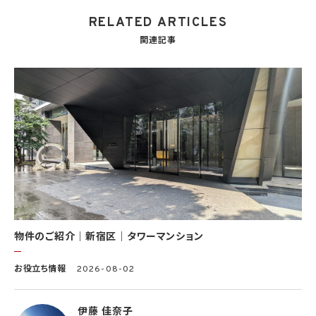
を使用する第三者及び③KWブランドを使用するサービスの管理に関わる第三者（いずれ
RELATED ARTICLES
も外国に所在する場合を含みます。）に対し個人情報（(i)当社サービスにおける顧客に関
する情報、(ii)物件情報、及び(iii)KWエージェントに関する情報を含みます。）を提供する
関連記事
ため。なお、KWエージェントとは、KW加盟店の業務に従事する個人を意味します。また、
顧客に関する情報は、当該顧客に関する情報のうち、物件情報を除く部分を意味します。
(8) 当社サービスを介して販売等が行われる物件に関する情報について、当社、KWライ
センサー、その他KWブランドを利用して事業を行う事業者のポータルサイト、ウェブ広
告、その他インターネット上において公開するため
(9) 雇用管理及び社内手続のため（役職員の個人情報について）、並びに人材採用活動
における選考及び連絡のため（応募者の個人情報について）
(10) KWエージェント並びに当社及びKW加盟店の役職員に関する情報に関して、当該
情報を当社又はKWライセンサーが運営するウェブサイト（当社又はKWライセンサーか
ら委託を受けた第三者によって運営されるウェブサイトを含み、当該ウェブサイトが一般
向けに公開される場合を含みます。）上に掲載するため
(11) 株主管理、会社法その他法令上の手続対応のため（株主、新株予約権者等の個人情
報について）
(12) 当社のサービスを通じて実施された不動産に関する取引の実績について、個人を識
別できない形式に加工した統計データを作成するため
(13) その他、上記利用目的に付随する目的のため
物件のご紹介｜新宿区｜タワーマンション
2.2 第2.1項第7号に基づいて個人情報の提供を受けた第三者は、当社サービスに関連す
お役立ち情報
2026-08-02
る運営、サービスの利用状況等を分析した情報を用いたシステムの改善及び開発並びに
マーケティング、宣伝又は広告等を行う目的で、個人情報を利用いたします。但し、個人情
報の主体である個人（以下「本人」といいます。）が、これらの利用目的で個人情報を利用
伊藤 佳奈子
することについて同意を撤回し又は異議を述べた場合には、当社はただちにその旨を当