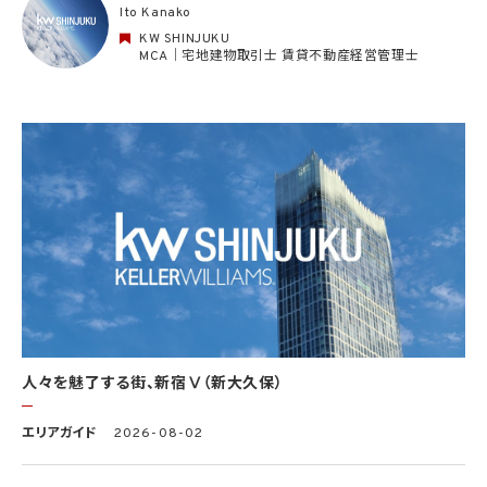
Ito Kanako
該第三者に通知するものとします。
KW SHINJUKU
3. 個人情報利用目的の変更
MCA｜宅地建物取引士 賃貸不動産経営管理士
当社は、個人情報の利用目的を関連性を有すると合理的に認められる範囲内において
変更することがあり、変更した場合には本人に通知し又は公表します。
4. 個人情報利用の制限
4.1 当社は、個人情報保護法その他の法令により許容される場合を除き、本人の同意を得
ず、利用目的の達成に必要な範囲を超えて個人情報を取り扱いません。但し、次の場合は
この限りではありません。
(1) 法令に基づく場合
(2) 人の生命、身体又は財産の保護のために必要がある場合であって、本人の同意を得
ることが困難であるとき
(3) 公衆衛生の向上又は児童の健全な育成の推進のために特に必要がある場合であっ
て、本人の同意を得ることが困難であるとき
(4) 国の機関もしくは地方公共団体又はその委託を受けた者が法令の定める事務を遂
行することに対して協力する必要がある場合であって、本人の同意を得ることにより当該
事務の遂行に支障を及ぼすおそれがあるとき
(5) 学術研究機関等に個人データを提供する場合であって、当該学術研究機関等が当該
人々を魅了する街、新宿Ⅴ（新大久保）
個人データを学術研究目的で取り扱う必要があるとき（当該個人データを取り扱う目的
の一部が学術研究目的である場合を含み、個人の権利利益を不当に侵害するおそれが
ある場合を除きます。）。
エリアガイド
2026-08-02
4.2 当社は、違法又は不当な行為を助長し、又は誘発するおそれがある方法により個人