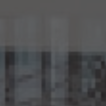
15.4 当社は、匿名加工情報（当社が作成したもの及び第三者から提供を受けたものを含
みます。以下別段の定めがない限り同様とします。）を第三者に提供するときは、個人情報
保護委員会規則で定めるところにより、あらかじめ、 第三者に提供される匿名加工情報
に含まれる個人に関する情報の項目及びその提供の方法について公表するとともに、当
該第三者に対して、当該提供に係る情報が匿名加工情報である旨を明示します。
15.5 当社は、匿名加工情報を取り扱うに当たっては、匿名加工情報の作成に用いられた
個人情報に係る本人を識別するために、(1)匿名加工情報を他の情報と照合すること、及
び(2)当該個人情報から削除された記述等若しくは個人識別符号又は個人情報保護法
第43条第1項の規定により行われた加工の方法に関する情報を取得すること（(2)は第
三者から提供を受けた当該匿名加工情報についてのみ）を行わないものとします。
15.6 当社は、匿名加工情報の安全管理のために必要かつ適切な措置、匿名加工情報の
作成その他の取扱いに関する苦情の処理その他の匿名加工情報の適正な取扱いを確保
するために 必要な措置を自ら講じ、かつ、当該措置の内容を公表するよう努めるものと
します。
16. Cookie（クッキー）その他の技術の利用
当社のサービスは、Cookie及びこれに類する技術を利用することがあります。これらの技
術は、当社による当社のサービスの利用状況等の把握に役立ち、サービス向上に資する
ものです。Cookieを無効化されたいユーザーは、ウェブブラウザの設定を変更することに
よりCookieを無効化することができます。但し、Cookieを無効化すると、当社のサービス
の一部の機能をご利用いただけなくなる場合があります。