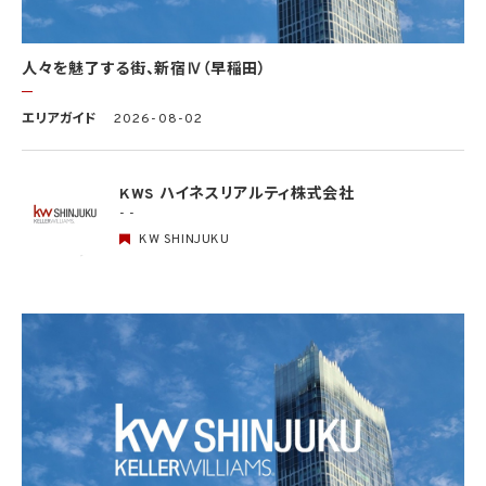
する場合
(5) 第三者から要配慮個人情報の提供を受ける場合であって、当該第三者による当該提
供が第8.1項各号のいずれかに該当するとき
人々を魅了する街、新宿Ⅳ（早稲田）
5.3 当社は、第三者から個人情報の提供を受けるに際しては、個人情報保護委員会規則
で定めるところにより、次に掲げる事項の確認を行います。ただし、当該第三者による当
エリアガイド
2026-08-02
該個人情報の提供が第4.1項各号のいずれかに該当する場合又は第8.1項各号のいずれ
かに該当する場合を除きます。
(1) 当該第三者の氏名又は名称及び住所、並びに法人の場合はその代表者（法人でない
団体で代表者又は管理人の定めのあるものの場合は、その代表者又は管理人）の氏名
KWS ハイネスリアルティ株式会社
(2) 当該第三者による当該個人情報の取得の経緯
- -
KW SHINJUKU
6. 個人情報の安全管理
当社は、個人情報の紛失、破壊、改ざん及び漏洩などのリスクに対して、個人情報の安全
管理が図られるよう、当社の従業員に対し、必要かつ適切な監督を行います。また、当社
は、個人情報の取扱いの全部又は一部を委託する場合は、委託先において個人情報の安
全管理が図られるよう、必要かつ適切な監督を行います。当社の保有個人データに関す
る具体的な安全管理措置の内容は、以下のとおりです。
基本方針の策定
個人データの適正な取扱いの確保のため、「関係法令・ガイドライン等の遵守」、「質問及
び苦情処理の窓口」等についての基本方針として、本プライバシーポリシーを策定
個人データの取扱いに係る規律の整備
取得、利用、保存、提供、削除・廃棄等の段階ごとに、取扱方法、責任者・担当者及びその