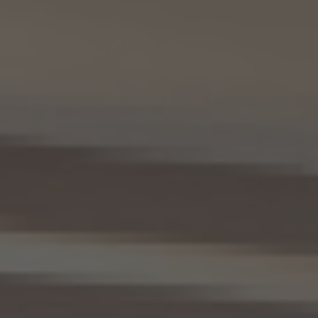
等の情報
(2) 利用する者の利用目的
業務上又は緊急時の連絡（物件の問い合わせを含みます。）、金銭の支払い、法令上要求
される諸手続きへの対応、会社案内等への掲出、その他これらの事項に付随する目的
(3) 上記個人情報の管理について責任を有する者の氏名又は名称、住所、代表者名等
本人が所属する各KW加盟店の個人情報保護方針に記載の通り。
10. 個人情報の開示
10.1 当社は、本人から、個人情報保護法の定めに基づき個人情報の開示を求められたと
きは、本人ご自身からのご請求であることを確認の上で、本人に対し、遅滞なく開示を行
います（当該個人情報が存在しないときにはその旨を通知いたします。）。但し、個人情報
保護法その他の法令により、当社が開示の義務を負わない場合は、この限りではありま
せん。
10.2 前項の定めは、本人が識別される個人情報にかかる、第8.4項に基づき作成した第
三者への提供にかかる記録及び第8.5項に基づき作成した第三者からの提供にかかる
記録について準用するものとします。
11. 個人情報の訂正等
当社は、本人から、個人情報が真実でないという理由によって、個人情報保護法の定めに
基づきその内容の訂正、追加又は削除（以下「訂正等」といいます。）を求められた場合に
は、本人ご自身からのご請求であることを確認の上で、利用目的の達成に必要な範囲内
において、遅滞なく必要な調査を行い、その結果に基づき、個人情報の内容の訂正等を行
い、その旨を本人に通知します（訂正等を行わない旨の決定をしたときは、本人に対しそ
の旨を通知いたします。）。但し、個人情報保護法その他の法令により、当社が訂正等の義