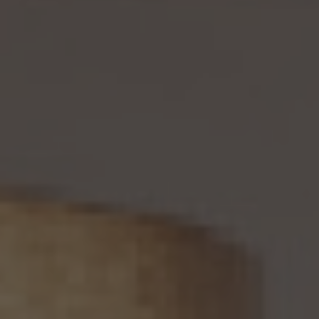
務を負わない場合は、この限りではありません。
12. 個人情報の利用停止等
当社は、本人から、(1)本人の個人情報が、あらかじめ公表された利用目的の範囲を超え
て取り扱われている、若しくは違法若しくは不当な行為を助長し、若しくは誘発するおそれ
がある方法により利用されているという理由により、又は本人の個人情報が偽りその他
不正の手段により取得されたものであるという理由により、個人情報保護法の定めに基
づきその利用の停止又は消去（以下「利用停止等」といいます。）を求められた場合、(2)
個人情報がご本人の同意なく第三者に提供されているという理由により、個人情報保護
法の定めに基づきその提供の停止（以下「提供停止」といいます。）を求められた場合、又
は(3)当社が本人の個人情報を利用する必要がなくなった場合、本人の個人情報にかか
る個人情報保護法第26条第1項本文に規定する事態が生じた場合その他本人の個人情
報の取扱により本人の権利又は正当な利益が害されるおそれがある場合に該当すると
いう理由により、個人情報保護法の定めに基づきその利用停止等又は提供停止を求め
られた場合において、そのご請求に理由があることが判明した場合には、本人ご自身か
らのご請求であることを確認の上で、遅滞なく個人情報の利用停止等又は提供停止を行
い、その旨を本人に通知します。但し、個人情報保護法その他の法令により、当社が利用
停止等又は提供停止の義務を負わない場合は、この限りではありません。
13. 個人関連情報の第三者提供
13.1 当社は、第三者が個人関連情報（個人情報保護法第2条第7項に定めるものを意味
し、同法第16条第7項に定める個人関連情報データベース等を構成するものに限ります。
以下同じ。）を個人データとして取得することが想定されるときは、第4.1項各号に掲げる
場合を除くほか、次に掲げる事項について、あらかじめ個人情報保護委員会規則で定め
るところにより確認することをしないで、当該個人関連情報を当該第三者に提供しませ