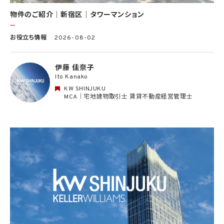
別できない形式に加工した統計データを作成するため
(13) その他、上記利用目的に付随する目的のため
物件のご紹介｜新宿区｜タワーマンション
2.2 第2.1項第7号に基づいて個人情報の提供を受けた第三者は、当社サービスに関連す
お役立ち情報
2026-08-02
る運営、サービスの利用状況等を分析した情報を用いたシステムの改善及び開発並びに
マーケティング、宣伝又は広告等を行う目的で、個人情報を利用いたします。但し、個人情
報の主体である個人（以下「本人」といいます。）が、これらの利用目的で個人情報を利用
伊藤 佳奈子
することについて同意を撤回し又は異議を述べた場合には、当社はただちにその旨を当
Ito Kanako
該第三者に通知するものとします。
KW SHINJUKU
3. 個人情報利用目的の変更
MCA｜宅地建物取引士 賃貸不動産経営管理士
当社は、個人情報の利用目的を関連性を有すると合理的に認められる範囲内において
変更することがあり、変更した場合には本人に通知し又は公表します。
4. 個人情報利用の制限
4.1 当社は、個人情報保護法その他の法令により許容される場合を除き、本人の同意を得
ず、利用目的の達成に必要な範囲を超えて個人情報を取り扱いません。但し、次の場合は
この限りではありません。
(1) 法令に基づく場合
(2) 人の生命、身体又は財産の保護のために必要がある場合であって、本人の同意を得
ることが困難であるとき
(3) 公衆衛生の向上又は児童の健全な育成の推進のために特に必要がある場合であっ
て、本人の同意を得ることが困難であるとき
(4) 国の機関もしくは地方公共団体又はその委託を受けた者が法令の定める事務を遂
行することに対して協力する必要がある場合であって、本人の同意を得ることにより当該