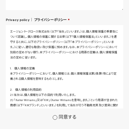
Privacy policy｜
プライバシーポリシー
*
エージェント・グロース株式会社（以下「当社」といいます。）は、個人情報保護の重要性に
ついて認識し、個人情報の保護に関する法律（以下「個人情報保護法」といいます。）を遵
守すると共に、以下のプライバシーポリシー（以下「本プライバシーポリシー」といいま
す。）に従い、適切な取扱い及び保護に努めます。なお、本プライバシーポリシーにおいて
別段の定めがない限り、本プライバシーポリシーにおける用語の定義は、個人情報保護
法の定めに従います。
1. 個人情報の定義
本プライバシーポリシーにおいて、個人情報とは、個人情報保護法第2条第1項により定
義される個人情報を意味するものとします。
2. 個人情報の利用目的
2.1 当社は、個人情報を以下の目的で利用いたします。
(1) 「Keller Williams」又は「KW」（Keller Williamsを意味します。）という用語が含まれた
商標（以下「KWブランド」といいます。）を利用して当社が行う不動産売買及び賃貸に関す
るサービスその他の当社が運営するサービス（以下総称して「当社サービス」といいます。）
の提供のため
同意する
(2) 当社サービス及び当社がKWブランドのライセンスを行う対象となる事業者（サブラ
イセンシー。以下「KW加盟店」といいます。）におけるサービスに関するご案内、お問い合