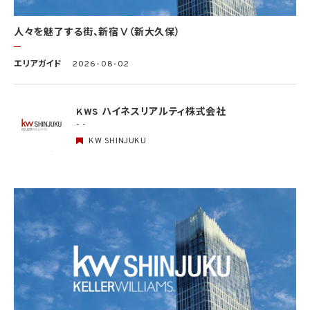
事務の遂行に支障を及ぼすおそれがあるとき
(5) 学術研究機関等に個人データを提供する場合であって、当該学術研究機関等が当該
人々を魅了する街、新宿Ⅴ（新大久保）
個人データを学術研究目的で取り扱う必要があるとき（当該個人データを取り扱う目的
の一部が学術研究目的である場合を含み、個人の権利利益を不当に侵害するおそれが
ある場合を除きます。）。
エリアガイド
2026-08-02
4.2 当社は、違法又は不当な行為を助長し、又は誘発するおそれがある方法により個人
情報を利用しません。
KWS ハイネスリアルティ株式会社
- -
5. 個人情報の適正な取得
5.1 当社は、適正に個人情報を取得し、偽りその他不正の手段により取得しません。
KW SHINJUKU
5.2 当社は、次の場合を除き、あらかじめ本人の同意を得ないで、要配慮個人情報（個人
情報保護法第2条第3項に定義されるものを意味します。）を取得しません。
(1) 第4.1項第1号から第4号までのいずれかに該当する場合
(2) 学術研究機関等から要配慮個人情報を取得する場合であって、当該要配慮個人情報
を学術研究目的で取得する必要があるとき（当該要配慮個人情報を取得する目的の一
部が学術研究目的である場合を含み、個人の権利利益を不当に侵害するおそれがある
場合を除きます。）（当該個人情報取扱事業者と当該学術研究機関等が共同して学術研
究を行う場合に限ります。）
(3) 当該要配慮個人情報が、本人、国の機関、地方公共団体、学術研究機関等、個人情報
保護法第57条第1項各号に掲げる者その他個人情報保護委員会規則で定める者により
公開されている場合
(4) 本人を目視し、又は撮影することにより、その外形上明らかな要配慮個人情報を取得