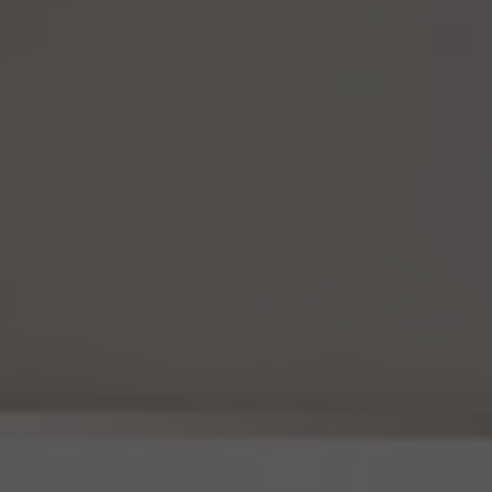
(1) 当社は、法令に基づく場合を除くほか、仮名加工情報を第三者に提供しません。但
し、第8.1項各号に掲げる場合は上記に定める第三者への提供には該当しません。
(2) 当社は、仮名加工情報の漏洩などのリスクに対して、仮名加工情報の安全管理が
図られるよう、当社の従業員に対し、必要かつ適切な監督を行います。また、当社は、仮名
加工情報の取扱いの全部又は一部を委託する場合は、委託先において個人情報の安全
管理が図られるよう、必要かつ適切な監督を行います。
(3) 当社は、仮名加工情報を取り扱うに当たっては、当該仮名加工情報の作成に用いら
れた個人情報に係る本人を識別するために、削除情報等を取得し、又は当該仮名加工情
報を他の情報と照合しないものとします。
(4) 当社は、仮名加工情報を取り扱うにあたっては、電話をかけ、郵便若しくは信書便に
より送付し、電報を送達し、ファックス若しくは電磁的方法を用いて送信し、又は住居を訪
問するために、当該仮名加工情報に含まれる連絡先その他の情報を利用しないものとし
ます。
15. 匿名加工情報の取扱い
15.1 当社は、匿名加工情報（個人情報保護法第2条第6項に定めるものを意味し、同法第
16条第6項に定める匿名加工情報データベース等を構成するものに限ります。以下同
じ。）を作成するときは、個人情報保護委員会規則で定める基準に従い、個人情報を加工
するものとします。
15.2 当社は、匿名加工情報を作成したときは、個人情報保護委員会規則で定める基準に
従い、安全管理のための措置を講じます。
15.3 当社は、匿名加工情報を作成したときは、個人情報保護委員会規則で定めるところ
により、当該匿名加工情報に含まれる個人に関する情報の項目を公表します。