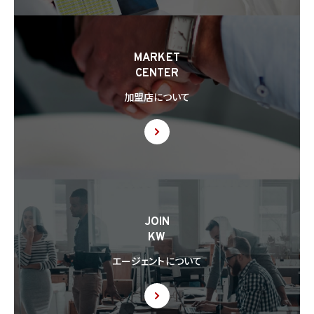
8.3 第8.2項に基づき外国にある第三者への提供につき本人の同意を得る場合、以下の
事項について本人に情報を提供するものとします。但し、第1号の事項が特定できない場
合、第1号及び第2号の事項に代えて、第1号の事項が特定できない旨及びその理由、並び
に当該事項に代わる本人に参考となるべき情報があれば当該情報を提供するものとし
MARKET
ます。
CENTER
(1) 当該外国の名称
(2) 当該外国における個人情報の保護に関する制度に関する情報
加盟店について
(3) 当該第三者が講じる個人情報の保護のための措置に関する情報（当該情報を提供
できない場合は、その旨及びその理由）
8.4 当社は、個人情報を第三者に提供したときは、個人情報保護法第29条に従い、記録
の作成及び保存を行います。
8.5 当社は、第三者から個人情報の提供を受けるに際しては、個人情報保護法第30条
に従い、必要な確認を行い、当該確認にかかる記録の作成及び保存を行うものとします。
8.6 当社は、個人情報を第三者に提供した第三者から、個人情報の第三者提供及び提
JOIN
供された個人情報の利用方法について本人の同意を取得したことを証する記録を提出
KW
するように求められた場合、当該第三者に対し当該記録を提出することがあります。
エージェントについて
9. 共同利用
9.1 当社が運営するウェブサイトの問合せフォームから当社に連絡を行ったお客様から取
得した情報に関して、当社は、KW加盟店との間で、下記の通り、個人情報を共同利用しま
す。以下、KW加盟店は、当社が運営する下記のウェブサイト上で、KW加盟店として掲載さ