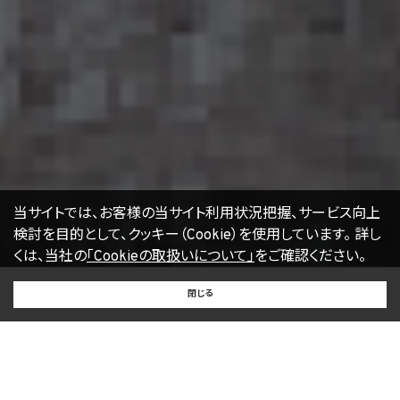
17. お問い合わせ
開示等のお申出、ご意見、ご質問、苦情のお申出その他個人情報の取扱いに関するお問
い合わせは、下記の窓口までお願い致します。
個人情報取扱事業者の名称、住所及び代表者氏名
〒105-0001 東京都港区虎ノ門一丁目17番1号
エージェント・グロース株式会社
代表取締役社長 山本豪
個人情報お問合せ担当
E-mail：
kwjapan@kwj.jp
（なお、受付時間は、平日9時から17時までとさせていただきます。）
18. 継続的改善
当社は、個人情報の取扱いに関する運用状況を適宜見直し、継続的な改善に努めるもの
当サイトでは、お客様の当サイト利用状況把握、サービス向上
とし、必要に応じて、本プライバシーポリシーを変更することがあります。
検討を目的として、クッキー（Cookie）を使用しています。
詳し
くは、当社の
「Cookieの取扱いについて」
をご確認ください。
【2022年4月1日改訂】
BUY
SELL
RENT
閉じる
買いたい
売りたい
借りたい