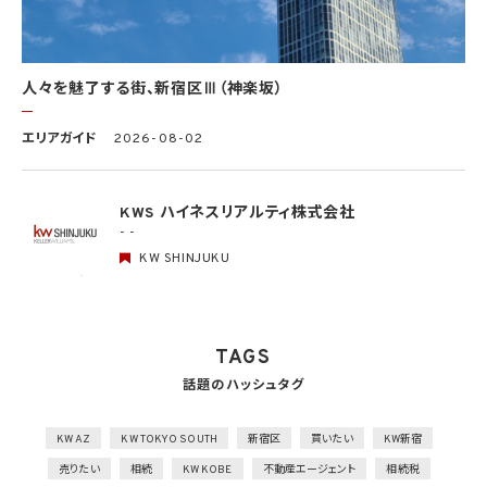
任務等について個人データの取扱規程を策定
組織的安全管理措置
1）個人データの取扱いに関する責任者を設置するとともに、個人データを取り扱う従業
者及び当該従業者が取り扱う個人データの範囲を明確化し、法や取扱規程に違反してい
人々を魅了する街、新宿区Ⅲ（神楽坂）
る事実又は兆候を把握した場合の責任者への報告連絡体制を整備
2）個人データの取扱状況について、定期的に自己点検を実施するとともに、他部署や外
エリアガイド
2026-08-02
部の者による監査を実施
人的安全管理措置
1）個人データの取扱いに関する留意事項について、従業者に定期的な研修を実施
KWS ハイネスリアルティ株式会社
2）個人データについての秘密保持に関する事項を就業規則に記載
- -
KW SHINJUKU
物理的安全管理措置
1）個人データを取り扱う区域において、従業者の入退室管理及び持ち込む機器等の制限
を行うとともに、権限を有しない者による個人データの閲覧を防止する措置を実施
2）個人データを取り扱う機器、電子媒体及び書類等の盗難又は紛失等を防止するため
の措置を講じるとともに、事業所内の移動を含め、当該機器、電子媒体等を持ち運ぶ場
TAGS
合、容易に個人データが判明しないよう措置を実施
話題のハッシュタグ
技術的安全管理措置
1）アクセス制御を実施して、担当者及び取り扱う個人情報データベース等の範囲を限定
2）個人データを取り扱う情報システムを外部からの不正アクセス又は不正ソフトウェア
KW AZ
KW TOKYO SOUTH
新宿区
買いたい
KW新宿
から保護する仕組みを導入
売りたい
相続
KW KOBE
不動産エージェント
相続税