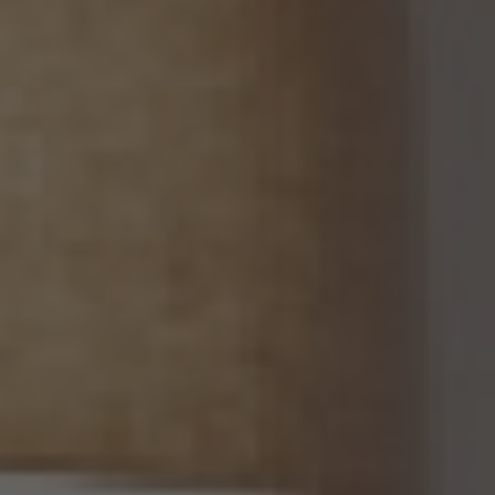
ん。
(1) 当該第三者が当社から個人関連情報の提供を受けて本人が識別される個人データ
として取得することを認める旨の本人の同意が得られていること。
(2) 外国にある第三者への提供にあっては、前号の本人の同意を得ようとする場合にお
いて、個人情報保護委員会規則で定めるところにより、あらかじめ、当該外国における個
人情報の保護に関する制度、当該第三者が講ずる個人情報の保護のための措置その他
本人に参考となるべき情報が本人に提供されていること。
13.2 当社は、個人関連情報を第三者に提供したときは、個人情報保護法第31条に従い、
記録の作成及び保存を行います。
13.3 当社は、第三者から個人関連情報の提供を受けるに際しては、個人情報保護法第31
条に従い、必要な確認を行い、当該確認にかかる記録の作成及び保存を行うものとしま
す。
14. 仮名加工情報の取扱い
14.1 当社は、仮名加工情報（個人情報保護法第2条第5項に定めるものを意味し、同法第
16条第5項に定める仮名加工情報データベース等を構成するものに限ります。以下同
じ。）を作成するときは、個人情報保護委員会規則で定める基準に従い、個人情報を加工
するものとします。
14.2 当社は、仮名加工情報を作成したとき、又は仮名加工情報及び当該仮名加工情報に
係る削除情報等（個人情報保護法第41条第2項に定めるものを意味します。以下同じ。）
を取得したときは、削除情報等の漏えいを防止するために必要なものとして個人情報保