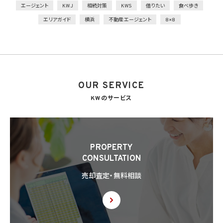
外的環境の把握
エージェント
KWJ
相続対策
KWS
借りたい
食べ歩き
個人データを保管しているA国における個人情報の保護に関する制度を把握した上で安
エリアガイド
横浜
不動産エージェント
8×8
全管理措置を実施
7. 漏洩時の報告等
当社は、当社の取り扱う個人情報の漏洩、滅失、毀損等の事態が生じた場合において、個
人情報保護法の定めに基づき個人情報保護委員会への報告及び本人への通知を要す
る場合には、かかる報告及び通知を行います。
OUR SERVICE
8. 第三者提供
8.1 当社は、第4.1項各号のいずれかに該当する場合を除くほか、あらかじめ本人の同意を
KWのサービス
得ないで、個人情報を第三者に提供しません。但し、次に掲げる場合は上記に定める第三
者への提供には該当しません。
(1) 利用目的の達成に必要な範囲内において個人情報の取扱いの全部又は一部を委託
することに伴って個人情報を提供する場合
(2) 合併その他の事由による事業の承継に伴って個人情報が提供される場合
PROPERTY
(3) 第9項の定めに基づき共同利用する場合
CONSULTATION
8.2 第8.1項の定めにかかわらず、当社は、第4.1項各号のいずれかに該当する場合を除く
売却査定・無料相談
ほか、外国（個人情報保護法第28条に基づき個人情報保護委員会規則で指定される国
を除きます。）にある第三者（個人情報保護法第28条に基づき個人情報保護委員会規則
で指定される基準に適合する体制を整備している者を除きます。）に個人情報を提供する
場合には、あらかじめ外国にある第三者への提供を認める旨の本人の同意を得るもの
とします。