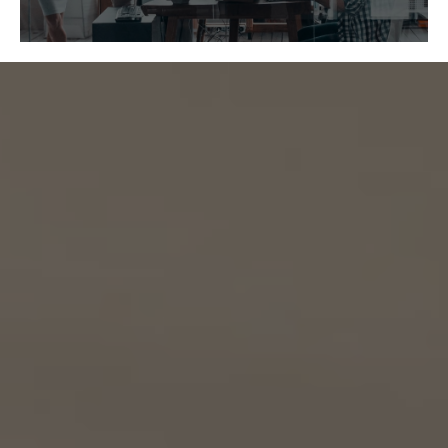
れている事業者を意味するものとします。
https://kellerwilliams.jp/kamei-ten/
(1) 共同して利用される個人情報の項目
(i) 当社が運営するウェブサイトの問合せフォームから当社に連絡を行ったお客様の氏
名、メールアドレス、その他当該連絡に含まれる個人情報
(ii) お客様が当社サービスを介して売買又は賃貸借することを希望される物件（物件の
持分も含む。）についての情報
(2) 利用する者の利用目的
(i) 前号(i)の情報については、当社又はKW加盟店（KWエージェント及びKW加盟店の役
職員を含みます。）から前号(i)に定めるお客様に対して連絡を行うこと。
(ii) 前号(ii)の情報については、KW加盟店（KWエージェント及びKW加盟店の役職員を
含みます。）において、物件についての営業活動、及び売買又は賃貸借に向けた仲介業務
を行うこと。
(3) 上記個人情報の管理について責任を有する者の名称、住所及び代表者氏名
エージェント・グロース株式会社（但し、KW加盟店（KWエージェント及びKW加盟店の役
職員を含みます。）がお客様に対して連絡を行った場合は、当該KW加盟店が責任を有す
るものとする。）
東京都港区虎ノ門一丁目17番1号
代表取締役 山本豪
9.2 当社は、KWエージェント及びKW加盟店の役職員に関する情報に関して、当該個人
が所属する加盟店以外のKW加盟店を含む全KW加盟店との間で、下記の通り、個人情報
を共同利用します。
(1) 共同して利用される個人情報の項目
KWエージェントに関する、氏名、生年月日、性別、電話番号、電子メールアドレス、顔写真