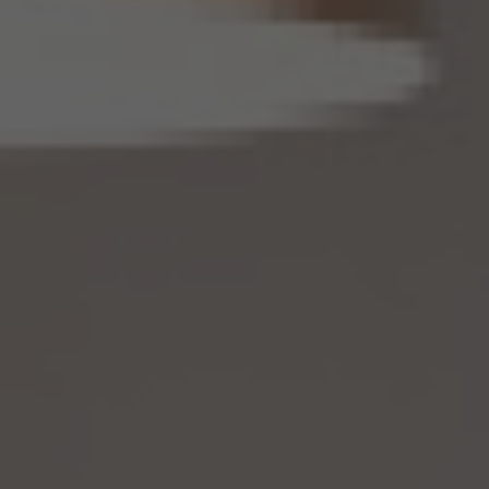
護委員会規則で定める基準に従い、削除情報等の安全管理のための措置を講じるもの
とします。
14.3 当社は、仮名加工情報（個人情報であるものに限ります。以下本第14.3項において同
じ。）について、以下の定めに従います。
(1) 当社は、第4.1項の規定にかかわらず、法令に基づく場合を除くほか、利用目的の達
成に必要な範囲を超えて、仮名加工情報を取り扱いません。
(2) 仮名加工情報についての第3項の適用については、同項中「関連性を有すると合理
的に認められる範囲内において変更する」とあるのは「変更する」と、「通知し又は公表し
ます」とあるのは「公表します」と、それぞれ読み替えるものとします。
(3) 当社は、第8.1項から第8.3項までの規定にかかわらず、法令に基づく場合を除くほ
か、仮名加工情報である個人データを第三者に提供しません。但し、第8.1項各号に掲げ
る場合は上記に定める第三者への提供には該当しません。
(4) 当社は、仮名加工情報を取り扱うに当たっては、当該仮名加工情報の作成に用いら
れた個人情報に係る本人を識別するために、当該仮名加工情報を他の情報と照合しな
いものとします。
(5) 当社は、仮名加工情報を取り扱うにあたっては、電話をかけ、郵便若しくは信書便
により送付し、電報を送達し、ファックス若しくは電磁的方法を用いて送信し、又は住居を
訪問するために、当該仮名加工情報に含まれる連絡先その他の情報を利用しないものと
します。
(6) 仮名加工情報については、第7項及び第10項から第12項までの規定を適用しない
ものとします。
14.4 当社は、仮名加工情報（個人情報であるものを除く。以下本第14.4項において同じ。）
について、以下の定めに従います。