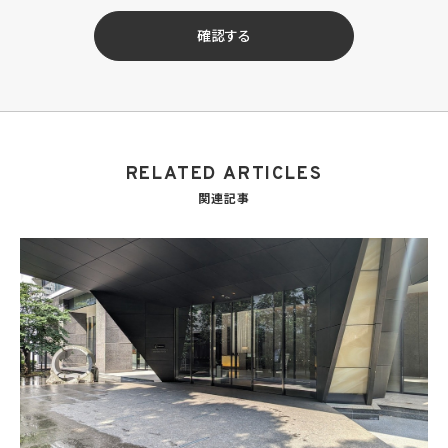
せ等への対応のため
(3) 当社の商品、サービス等のご案内のため
確認する
(4) 当社サービスに関する当社の規約、ポリシー等（以下「規約等」といいます。）に違反す
る行為に対する対応のため
(5) 当社サービスに関する規約等の変更などを通知するため
(6) サービス利用の状況等に関する情報を分析して当社のサービスの改善、新サービス
の開発等に役立てるため
(7) ①KWブランドのライセンサー（以下「KWライセンサー」といいます。）、②KWブランド
を使用する第三者及び③KWブランドを使用するサービスの管理に関わる第三者（いずれ
RELATED ARTICLES
も外国に所在する場合を含みます。）に対し個人情報（(i)当社サービスにおける顧客に関
する情報、(ii)物件情報、及び(iii)KWエージェントに関する情報を含みます。）を提供する
関連記事
ため。なお、KWエージェントとは、KW加盟店の業務に従事する個人を意味します。また、
顧客に関する情報は、当該顧客に関する情報のうち、物件情報を除く部分を意味します。
(8) 当社サービスを介して販売等が行われる物件に関する情報について、当社、KWライ
センサー、その他KWブランドを利用して事業を行う事業者のポータルサイト、ウェブ広
告、その他インターネット上において公開するため
(9) 雇用管理及び社内手続のため（役職員の個人情報について）、並びに人材採用活動
における選考及び連絡のため（応募者の個人情報について）
(10) KWエージェント並びに当社及びKW加盟店の役職員に関する情報に関して、当該
情報を当社又はKWライセンサーが運営するウェブサイト（当社又はKWライセンサーか
ら委託を受けた第三者によって運営されるウェブサイトを含み、当該ウェブサイトが一般
向けに公開される場合を含みます。）上に掲載するため
(11) 株主管理、会社法その他法令上の手続対応のため（株主、新株予約権者等の個人情
報について）
(12) 当社のサービスを通じて実施された不動産に関する取引の実績について、個人を識