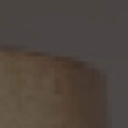
づきその利用の停止又は消去（以下「利用停止等」といいます。）を求められた場合、(2)
個人情報がご本人の同意なく第三者に提供されているという理由により、個人情報保護
法の定めに基づきその提供の停止（以下「提供停止」といいます。）を求められた場合、又
は(3)当社が本人の個人情報を利用する必要がなくなった場合、本人の個人情報にかか
る個人情報保護法第26条第1項本文に規定する事態が生じた場合その他本人の個人情
報の取扱により本人の権利又は正当な利益が害されるおそれがある場合に該当すると
いう理由により、個人情報保護法の定めに基づきその利用停止等又は提供停止を求め
られた場合において、そのご請求に理由があることが判明した場合には、本人ご自身か
らのご請求であることを確認の上で、遅滞なく個人情報の利用停止等又は提供停止を行
い、その旨を本人に通知します。但し、個人情報保護法その他の法令により、当社が利用
停止等又は提供停止の義務を負わない場合は、この限りではありません。
13. 個人関連情報の第三者提供
13.1 当社は、第三者が個人関連情報（個人情報保護法第2条第7項に定めるものを意味
し、同法第16条第7項に定める個人関連情報データベース等を構成するものに限ります。
以下同じ。）を個人データとして取得することが想定されるときは、第4.1項各号に掲げる
場合を除くほか、次に掲げる事項について、あらかじめ個人情報保護委員会規則で定め
るところにより確認することをしないで、当該個人関連情報を当該第三者に提供しませ
ん。
(1) 当該第三者が当社から個人関連情報の提供を受けて本人が識別される個人データ
として取得することを認める旨の本人の同意が得られていること。
(2) 外国にある第三者への提供にあっては、前号の本人の同意を得ようとする場合にお
いて、個人情報保護委員会規則で定めるところにより、あらかじめ、当該外国における個
人情報の保護に関する制度、当該第三者が講ずる個人情報の保護のための措置その他
本人に参考となるべき情報が本人に提供されていること。