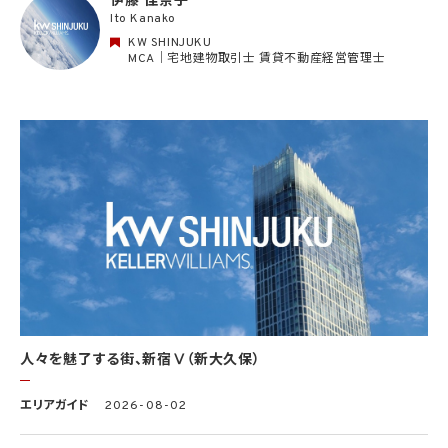
伊藤 佳奈子
することについて同意を撤回し又は異議を述べた場合には、当社はただちにその旨を当
Ito Kanako
該第三者に通知するものとします。
KW SHINJUKU
3. 個人情報利用目的の変更
MCA｜宅地建物取引士 賃貸不動産経営管理士
当社は、個人情報の利用目的を関連性を有すると合理的に認められる範囲内において
変更することがあり、変更した場合には本人に通知し又は公表します。
4. 個人情報利用の制限
4.1 当社は、個人情報保護法その他の法令により許容される場合を除き、本人の同意を得
ず、利用目的の達成に必要な範囲を超えて個人情報を取り扱いません。但し、次の場合は
この限りではありません。
(1) 法令に基づく場合
(2) 人の生命、身体又は財産の保護のために必要がある場合であって、本人の同意を得
ることが困難であるとき
(3) 公衆衛生の向上又は児童の健全な育成の推進のために特に必要がある場合であっ
て、本人の同意を得ることが困難であるとき
(4) 国の機関もしくは地方公共団体又はその委託を受けた者が法令の定める事務を遂
行することに対して協力する必要がある場合であって、本人の同意を得ることにより当該
事務の遂行に支障を及ぼすおそれがあるとき
(5) 学術研究機関等に個人データを提供する場合であって、当該学術研究機関等が当該
人々を魅了する街、新宿Ⅴ（新大久保）
個人データを学術研究目的で取り扱う必要があるとき（当該個人データを取り扱う目的
の一部が学術研究目的である場合を含み、個人の権利利益を不当に侵害するおそれが
ある場合を除きます。）。
エリアガイド
2026-08-02
4.2 当社は、違法又は不当な行為を助長し、又は誘発するおそれがある方法により個人