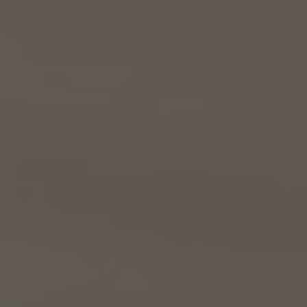
(i) 前号(i)の情報については、当社又はKW加盟店（KWエージェント及びKW加盟店の役
職員を含みます。）から前号(i)に定めるお客様に対して連絡を行うこと。
(ii) 前号(ii)の情報については、KW加盟店（KWエージェント及びKW加盟店の役職員を
含みます。）において、物件についての営業活動、及び売買又は賃貸借に向けた仲介業務
を行うこと。
(3) 上記個人情報の管理について責任を有する者の名称、住所及び代表者氏名
エージェント・グロース株式会社（但し、KW加盟店（KWエージェント及びKW加盟店の役
職員を含みます。）がお客様に対して連絡を行った場合は、当該KW加盟店が責任を有す
るものとする。）
東京都港区虎ノ門一丁目17番1号
代表取締役 山本豪
9.2 当社は、KWエージェント及びKW加盟店の役職員に関する情報に関して、当該個人
が所属する加盟店以外のKW加盟店を含む全KW加盟店との間で、下記の通り、個人情報
を共同利用します。
(1) 共同して利用される個人情報の項目
KWエージェントに関する、氏名、生年月日、性別、電話番号、電子メールアドレス、顔写真
等の情報
(2) 利用する者の利用目的
業務上又は緊急時の連絡（物件の問い合わせを含みます。）、金銭の支払い、法令上要求
される諸手続きへの対応、会社案内等への掲出、その他これらの事項に付随する目的
(3) 上記個人情報の管理について責任を有する者の氏名又は名称、住所、代表者名等
本人が所属する各KW加盟店の個人情報保護方針に記載の通り。
10. 個人情報の開示