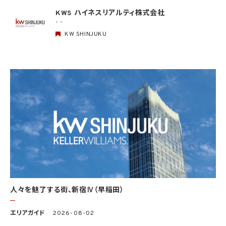
情報を利用しません。
KWS ハイネスリアルティ株式会社
- -
5. 個人情報の適正な取得
5.1 当社は、適正に個人情報を取得し、偽りその他不正の手段により取得しません。
KW SHINJUKU
5.2 当社は、次の場合を除き、あらかじめ本人の同意を得ないで、要配慮個人情報（個人
情報保護法第2条第3項に定義されるものを意味します。）を取得しません。
(1) 第4.1項第1号から第4号までのいずれかに該当する場合
(2) 学術研究機関等から要配慮個人情報を取得する場合であって、当該要配慮個人情報
を学術研究目的で取得する必要があるとき（当該要配慮個人情報を取得する目的の一
部が学術研究目的である場合を含み、個人の権利利益を不当に侵害するおそれがある
場合を除きます。）（当該個人情報取扱事業者と当該学術研究機関等が共同して学術研
究を行う場合に限ります。）
(3) 当該要配慮個人情報が、本人、国の機関、地方公共団体、学術研究機関等、個人情報
保護法第57条第1項各号に掲げる者その他個人情報保護委員会規則で定める者により
公開されている場合
(4) 本人を目視し、又は撮影することにより、その外形上明らかな要配慮個人情報を取得
する場合
(5) 第三者から要配慮個人情報の提供を受ける場合であって、当該第三者による当該提
供が第8.1項各号のいずれかに該当するとき
人々を魅了する街、新宿Ⅳ（早稲田）
5.3 当社は、第三者から個人情報の提供を受けるに際しては、個人情報保護委員会規則
で定めるところにより、次に掲げる事項の確認を行います。ただし、当該第三者による当
エリアガイド
2026-08-02
該個人情報の提供が第4.1項各号のいずれかに該当する場合又は第8.1項各号のいずれ
かに該当する場合を除きます。