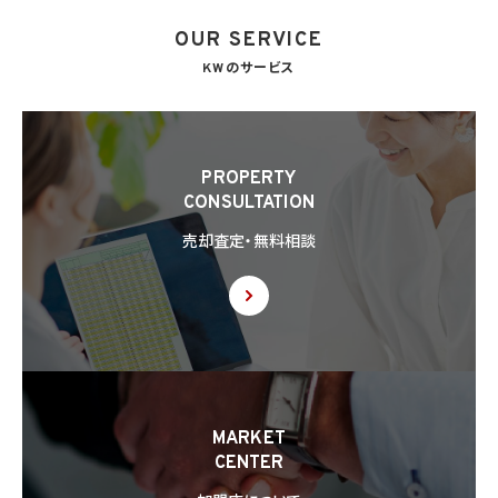
る場合には、かかる報告及び通知を行います。
OUR SERVICE
8. 第三者提供
8.1 当社は、第4.1項各号のいずれかに該当する場合を除くほか、あらかじめ本人の同意を
KWのサービス
得ないで、個人情報を第三者に提供しません。但し、次に掲げる場合は上記に定める第三
者への提供には該当しません。
(1) 利用目的の達成に必要な範囲内において個人情報の取扱いの全部又は一部を委託
することに伴って個人情報を提供する場合
(2) 合併その他の事由による事業の承継に伴って個人情報が提供される場合
PROPERTY
(3) 第9項の定めに基づき共同利用する場合
CONSULTATION
8.2 第8.1項の定めにかかわらず、当社は、第4.1項各号のいずれかに該当する場合を除く
売却査定・無料相談
ほか、外国（個人情報保護法第28条に基づき個人情報保護委員会規則で指定される国
を除きます。）にある第三者（個人情報保護法第28条に基づき個人情報保護委員会規則
で指定される基準に適合する体制を整備している者を除きます。）に個人情報を提供する
場合には、あらかじめ外国にある第三者への提供を認める旨の本人の同意を得るもの
とします。
8.3 第8.2項に基づき外国にある第三者への提供につき本人の同意を得る場合、以下の
事項について本人に情報を提供するものとします。但し、第1号の事項が特定できない場
合、第1号及び第2号の事項に代えて、第1号の事項が特定できない旨及びその理由、並び
に当該事項に代わる本人に参考となるべき情報があれば当該情報を提供するものとし
MARKET
ます。
CENTER
(1) 当該外国の名称
(2) 当該外国における個人情報の保護に関する制度に関する情報