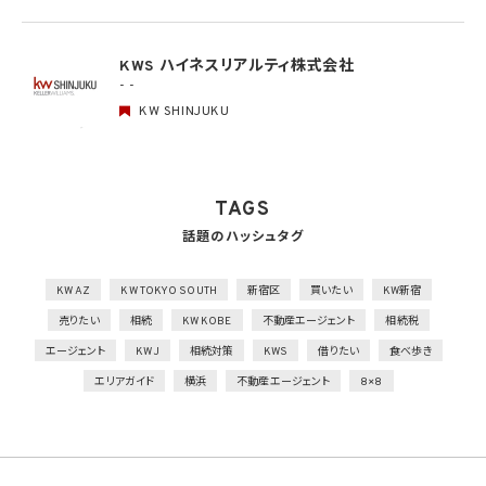
人的安全管理措置
1）個人データの取扱いに関する留意事項について、従業者に定期的な研修を実施
KWS ハイネスリアルティ株式会社
2）個人データについての秘密保持に関する事項を就業規則に記載
- -
KW SHINJUKU
物理的安全管理措置
1）個人データを取り扱う区域において、従業者の入退室管理及び持ち込む機器等の制限
を行うとともに、権限を有しない者による個人データの閲覧を防止する措置を実施
2）個人データを取り扱う機器、電子媒体及び書類等の盗難又は紛失等を防止するため
の措置を講じるとともに、事業所内の移動を含め、当該機器、電子媒体等を持ち運ぶ場
TAGS
合、容易に個人データが判明しないよう措置を実施
話題のハッシュタグ
技術的安全管理措置
1）アクセス制御を実施して、担当者及び取り扱う個人情報データベース等の範囲を限定
2）個人データを取り扱う情報システムを外部からの不正アクセス又は不正ソフトウェア
KW AZ
KW TOKYO SOUTH
新宿区
買いたい
KW新宿
から保護する仕組みを導入
売りたい
相続
KW KOBE
不動産エージェント
相続税
外的環境の把握
エージェント
KWJ
相続対策
KWS
借りたい
食べ歩き
個人データを保管しているA国における個人情報の保護に関する制度を把握した上で安
エリアガイド
横浜
不動産エージェント
8×8
全管理措置を実施
7. 漏洩時の報告等
当社は、当社の取り扱う個人情報の漏洩、滅失、毀損等の事態が生じた場合において、個
人情報保護法の定めに基づき個人情報保護委員会への報告及び本人への通知を要す