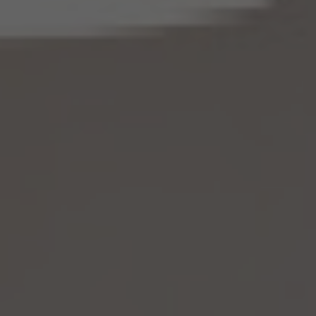
的に認められる範囲内において変更する」とあるのは「変更する」と、「通知し又は公表し
ます」とあるのは「公表します」と、それぞれ読み替えるものとします。
(3) 当社は、第8.1項から第8.3項までの規定にかかわらず、法令に基づく場合を除くほ
か、仮名加工情報である個人データを第三者に提供しません。但し、第8.1項各号に掲げ
る場合は上記に定める第三者への提供には該当しません。
(4) 当社は、仮名加工情報を取り扱うに当たっては、当該仮名加工情報の作成に用いら
れた個人情報に係る本人を識別するために、当該仮名加工情報を他の情報と照合しな
いものとします。
(5) 当社は、仮名加工情報を取り扱うにあたっては、電話をかけ、郵便若しくは信書便
により送付し、電報を送達し、ファックス若しくは電磁的方法を用いて送信し、又は住居を
訪問するために、当該仮名加工情報に含まれる連絡先その他の情報を利用しないものと
します。
(6) 仮名加工情報については、第7項及び第10項から第12項までの規定を適用しない
ものとします。
14.4 当社は、仮名加工情報（個人情報であるものを除く。以下本第14.4項において同じ。）
について、以下の定めに従います。
(1) 当社は、法令に基づく場合を除くほか、仮名加工情報を第三者に提供しません。但
し、第8.1項各号に掲げる場合は上記に定める第三者への提供には該当しません。
(2) 当社は、仮名加工情報の漏洩などのリスクに対して、仮名加工情報の安全管理が
図られるよう、当社の従業員に対し、必要かつ適切な監督を行います。また、当社は、仮名
加工情報の取扱いの全部又は一部を委託する場合は、委託先において個人情報の安全
管理が図られるよう、必要かつ適切な監督を行います。
(3) 当社は、仮名加工情報を取り扱うに当たっては、当該仮名加工情報の作成に用いら
れた個人情報に係る本人を識別するために、削除情報等を取得し、又は当該仮名加工情