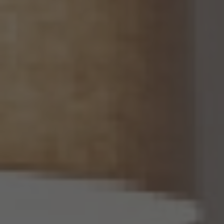
13.2 当社は、個人関連情報を第三者に提供したときは、個人情報保護法第31条に従い、
記録の作成及び保存を行います。
13.3 当社は、第三者から個人関連情報の提供を受けるに際しては、個人情報保護法第31
条に従い、必要な確認を行い、当該確認にかかる記録の作成及び保存を行うものとしま
す。
14. 仮名加工情報の取扱い
14.1 当社は、仮名加工情報（個人情報保護法第2条第5項に定めるものを意味し、同法第
16条第5項に定める仮名加工情報データベース等を構成するものに限ります。以下同
じ。）を作成するときは、個人情報保護委員会規則で定める基準に従い、個人情報を加工
するものとします。
14.2 当社は、仮名加工情報を作成したとき、又は仮名加工情報及び当該仮名加工情報に
係る削除情報等（個人情報保護法第41条第2項に定めるものを意味します。以下同じ。）
を取得したときは、削除情報等の漏えいを防止するために必要なものとして個人情報保
護委員会規則で定める基準に従い、削除情報等の安全管理のための措置を講じるもの
とします。
14.3 当社は、仮名加工情報（個人情報であるものに限ります。以下本第14.3項において同
じ。）について、以下の定めに従います。
(1) 当社は、第4.1項の規定にかかわらず、法令に基づく場合を除くほか、利用目的の達
成に必要な範囲を超えて、仮名加工情報を取り扱いません。
(2) 仮名加工情報についての第3項の適用については、同項中「関連性を有すると合理