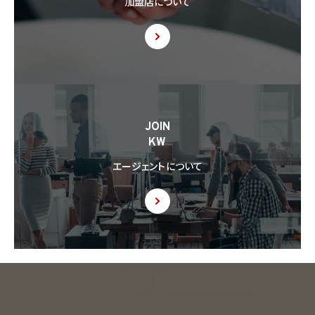
加盟店について
(3) 当該第三者が講じる個人情報の保護のための措置に関する情報（当該情報を提供
できない場合は、その旨及びその理由）
8.4 当社は、個人情報を第三者に提供したときは、個人情報保護法第29条に従い、記録
の作成及び保存を行います。
8.5 当社は、第三者から個人情報の提供を受けるに際しては、個人情報保護法第30条
に従い、必要な確認を行い、当該確認にかかる記録の作成及び保存を行うものとします。
8.6 当社は、個人情報を第三者に提供した第三者から、個人情報の第三者提供及び提
JOIN
供された個人情報の利用方法について本人の同意を取得したことを証する記録を提出
KW
するように求められた場合、当該第三者に対し当該記録を提出することがあります。
エージェントについて
9. 共同利用
9.1 当社が運営するウェブサイトの問合せフォームから当社に連絡を行ったお客様から取
得した情報に関して、当社は、KW加盟店との間で、下記の通り、個人情報を共同利用しま
す。以下、KW加盟店は、当社が運営する下記のウェブサイト上で、KW加盟店として掲載さ
れている事業者を意味するものとします。
https://kellerwilliams.jp/kamei-ten/
(1) 共同して利用される個人情報の項目
(i) 当社が運営するウェブサイトの問合せフォームから当社に連絡を行ったお客様の氏
名、メールアドレス、その他当該連絡に含まれる個人情報
(ii) お客様が当社サービスを介して売買又は賃貸借することを希望される物件（物件の
持分も含む。）についての情報
(2) 利用する者の利用目的