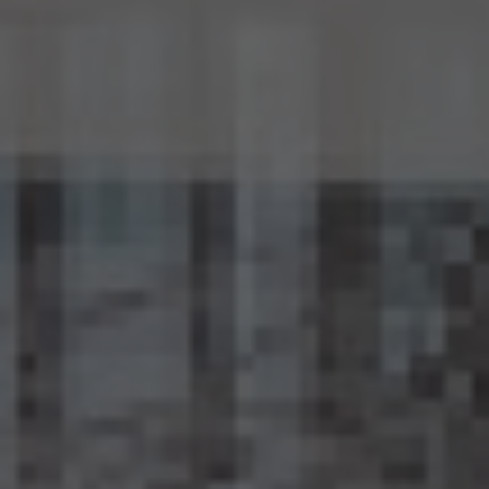
個人情報に係る本人を識別するために、(1)匿名加工情報を他の情報と照合すること、及
び(2)当該個人情報から削除された記述等若しくは個人識別符号又は個人情報保護法
第43条第1項の規定により行われた加工の方法に関する情報を取得すること（(2)は第
三者から提供を受けた当該匿名加工情報についてのみ）を行わないものとします。
15.6 当社は、匿名加工情報の安全管理のために必要かつ適切な措置、匿名加工情報の
作成その他の取扱いに関する苦情の処理その他の匿名加工情報の適正な取扱いを確保
するために 必要な措置を自ら講じ、かつ、当該措置の内容を公表するよう努めるものと
します。
16. Cookie（クッキー）その他の技術の利用
当社のサービスは、Cookie及びこれに類する技術を利用することがあります。これらの技
術は、当社による当社のサービスの利用状況等の把握に役立ち、サービス向上に資する
ものです。Cookieを無効化されたいユーザーは、ウェブブラウザの設定を変更することに
よりCookieを無効化することができます。但し、Cookieを無効化すると、当社のサービス
の一部の機能をご利用いただけなくなる場合があります。
17. お問い合わせ
開示等のお申出、ご意見、ご質問、苦情のお申出その他個人情報の取扱いに関するお問
い合わせは、下記の窓口までお願い致します。
個人情報取扱事業者の名称、住所及び代表者氏名
〒105-0001 東京都港区虎ノ門一丁目17番1号
エージェント・グロース株式会社
代表取締役社長 山本豪