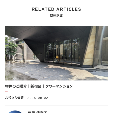
を使用する第三者及び③KWブランドを使用するサービスの管理に関わる第三者（いずれ
RELATED ARTICLES
も外国に所在する場合を含みます。）に対し個人情報（(i)当社サービスにおける顧客に関
する情報、(ii)物件情報、及び(iii)KWエージェントに関する情報を含みます。）を提供する
関連記事
ため。なお、KWエージェントとは、KW加盟店の業務に従事する個人を意味します。また、
顧客に関する情報は、当該顧客に関する情報のうち、物件情報を除く部分を意味します。
(8) 当社サービスを介して販売等が行われる物件に関する情報について、当社、KWライ
センサー、その他KWブランドを利用して事業を行う事業者のポータルサイト、ウェブ広
告、その他インターネット上において公開するため
(9) 雇用管理及び社内手続のため（役職員の個人情報について）、並びに人材採用活動
における選考及び連絡のため（応募者の個人情報について）
(10) KWエージェント並びに当社及びKW加盟店の役職員に関する情報に関して、当該
情報を当社又はKWライセンサーが運営するウェブサイト（当社又はKWライセンサーか
ら委託を受けた第三者によって運営されるウェブサイトを含み、当該ウェブサイトが一般
向けに公開される場合を含みます。）上に掲載するため
(11) 株主管理、会社法その他法令上の手続対応のため（株主、新株予約権者等の個人情
報について）
(12) 当社のサービスを通じて実施された不動産に関する取引の実績について、個人を識
別できない形式に加工した統計データを作成するため
(13) その他、上記利用目的に付随する目的のため
物件のご紹介｜新宿区｜タワーマンション
2.2 第2.1項第7号に基づいて個人情報の提供を受けた第三者は、当社サービスに関連す
お役立ち情報
2026-08-02
る運営、サービスの利用状況等を分析した情報を用いたシステムの改善及び開発並びに
マーケティング、宣伝又は広告等を行う目的で、個人情報を利用いたします。但し、個人情
報の主体である個人（以下「本人」といいます。）が、これらの利用目的で個人情報を利用