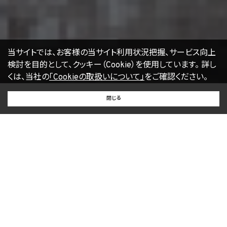
個人情報お問合せ担当
E-mail：
kwjapan@kwj.jp
（なお、受付時間は、平日9時から17時までとさせていただきます。）
18. 継続的改善
当社は、個人情報の取扱いに関する運用状況を適宜見直し、継続的な改善に努めるもの
当サイトでは、お客様の当サイト利用状況把握、サービス向上
とし、必要に応じて、本プライバシーポリシーを変更することがあります。
検討を目的として、クッキー（Cookie）を使用しています。
詳し
くは、当社の
「Cookieの取扱いについて」
をご確認ください。
【2022年4月1日改訂】
BUY
SELL
RENT
閉じる
買いたい
売りたい
借りたい