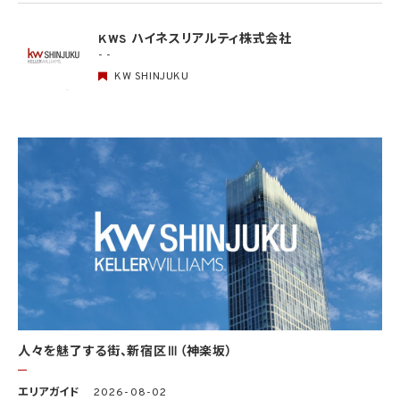
(1) 当該第三者の氏名又は名称及び住所、並びに法人の場合はその代表者（法人でない
団体で代表者又は管理人の定めのあるものの場合は、その代表者又は管理人）の氏名
KWS ハイネスリアルティ株式会社
(2) 当該第三者による当該個人情報の取得の経緯
- -
KW SHINJUKU
6. 個人情報の安全管理
当社は、個人情報の紛失、破壊、改ざん及び漏洩などのリスクに対して、個人情報の安全
管理が図られるよう、当社の従業員に対し、必要かつ適切な監督を行います。また、当社
は、個人情報の取扱いの全部又は一部を委託する場合は、委託先において個人情報の安
全管理が図られるよう、必要かつ適切な監督を行います。当社の保有個人データに関す
る具体的な安全管理措置の内容は、以下のとおりです。
基本方針の策定
個人データの適正な取扱いの確保のため、「関係法令・ガイドライン等の遵守」、「質問及
び苦情処理の窓口」等についての基本方針として、本プライバシーポリシーを策定
個人データの取扱いに係る規律の整備
取得、利用、保存、提供、削除・廃棄等の段階ごとに、取扱方法、責任者・担当者及びその
任務等について個人データの取扱規程を策定
組織的安全管理措置
1）個人データの取扱いに関する責任者を設置するとともに、個人データを取り扱う従業
者及び当該従業者が取り扱う個人データの範囲を明確化し、法や取扱規程に違反してい
人々を魅了する街、新宿区Ⅲ（神楽坂）
る事実又は兆候を把握した場合の責任者への報告連絡体制を整備
2）個人データの取扱状況について、定期的に自己点検を実施するとともに、他部署や外
エリアガイド
2026-08-02
部の者による監査を実施