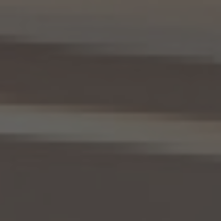
10.1 当社は、本人から、個人情報保護法の定めに基づき個人情報の開示を求められたと
きは、本人ご自身からのご請求であることを確認の上で、本人に対し、遅滞なく開示を行
います（当該個人情報が存在しないときにはその旨を通知いたします。）。但し、個人情報
保護法その他の法令により、当社が開示の義務を負わない場合は、この限りではありま
せん。
10.2 前項の定めは、本人が識別される個人情報にかかる、第8.4項に基づき作成した第
三者への提供にかかる記録及び第8.5項に基づき作成した第三者からの提供にかかる
記録について準用するものとします。
11. 個人情報の訂正等
当社は、本人から、個人情報が真実でないという理由によって、個人情報保護法の定めに
基づきその内容の訂正、追加又は削除（以下「訂正等」といいます。）を求められた場合に
は、本人ご自身からのご請求であることを確認の上で、利用目的の達成に必要な範囲内
において、遅滞なく必要な調査を行い、その結果に基づき、個人情報の内容の訂正等を行
い、その旨を本人に通知します（訂正等を行わない旨の決定をしたときは、本人に対しそ
の旨を通知いたします。）。但し、個人情報保護法その他の法令により、当社が訂正等の義
務を負わない場合は、この限りではありません。
12. 個人情報の利用停止等
当社は、本人から、(1)本人の個人情報が、あらかじめ公表された利用目的の範囲を超え
て取り扱われている、若しくは違法若しくは不当な行為を助長し、若しくは誘発するおそれ
がある方法により利用されているという理由により、又は本人の個人情報が偽りその他
不正の手段により取得されたものであるという理由により、個人情報保護法の定めに基