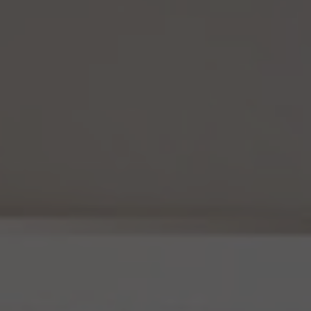
報を他の情報と照合しないものとします。
(4) 当社は、仮名加工情報を取り扱うにあたっては、電話をかけ、郵便若しくは信書便に
より送付し、電報を送達し、ファックス若しくは電磁的方法を用いて送信し、又は住居を訪
問するために、当該仮名加工情報に含まれる連絡先その他の情報を利用しないものとし
ます。
15. 匿名加工情報の取扱い
15.1 当社は、匿名加工情報（個人情報保護法第2条第6項に定めるものを意味し、同法第
16条第6項に定める匿名加工情報データベース等を構成するものに限ります。以下同
じ。）を作成するときは、個人情報保護委員会規則で定める基準に従い、個人情報を加工
するものとします。
15.2 当社は、匿名加工情報を作成したときは、個人情報保護委員会規則で定める基準に
従い、安全管理のための措置を講じます。
15.3 当社は、匿名加工情報を作成したときは、個人情報保護委員会規則で定めるところ
により、当該匿名加工情報に含まれる個人に関する情報の項目を公表します。
15.4 当社は、匿名加工情報（当社が作成したもの及び第三者から提供を受けたものを含
みます。以下別段の定めがない限り同様とします。）を第三者に提供するときは、個人情報
保護委員会規則で定めるところにより、あらかじめ、 第三者に提供される匿名加工情報
に含まれる個人に関する情報の項目及びその提供の方法について公表するとともに、当
該第三者に対して、当該提供に係る情報が匿名加工情報である旨を明示します。
15.5 当社は、匿名加工情報を取り扱うに当たっては、匿名加工情報の作成に用いられた