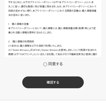
守すると共に、以下のプライバシーポリシー（以下「本プライバシーポリシー」といいま
す。）に従い、適切な取扱い及び保護に努めます。なお、本プライバシーポリシーにおいて
別段の定めがない限り、本プライバシーポリシーにおける用語の定義は、個人情報保護
法の定めに従います。
1. 個人情報の定義
本プライバシーポリシーにおいて、個人情報とは、個人情報保護法第2条第1項により定
義される個人情報を意味するものとします。
2. 個人情報の利用目的
2.1 当社は、個人情報を以下の目的で利用いたします。
(1) 「Keller Williams」又は「KW」（Keller Williamsを意味します。）という用語が含まれた
商標（以下「KWブランド」といいます。）を利用して当社が行う不動産売買及び賃貸に関す
るサービスその他の当社が運営するサービス（以下総称して「当社サービス」といいます。）
の提供のため
同意する
(2) 当社サービス及び当社がKWブランドのライセンスを行う対象となる事業者（サブラ
イセンシー。以下「KW加盟店」といいます。）におけるサービスに関するご案内、お問い合
せ等への対応のため
(3) 当社の商品、サービス等のご案内のため
確認する
(4) 当社サービスに関する当社の規約、ポリシー等（以下「規約等」といいます。）に違反す
る行為に対する対応のため
(5) 当社サービスに関する規約等の変更などを通知するため
(6) サービス利用の状況等に関する情報を分析して当社のサービスの改善、新サービス
の開発等に役立てるため
(7) ①KWブランドのライセンサー（以下「KWライセンサー」といいます。）、②KWブランド