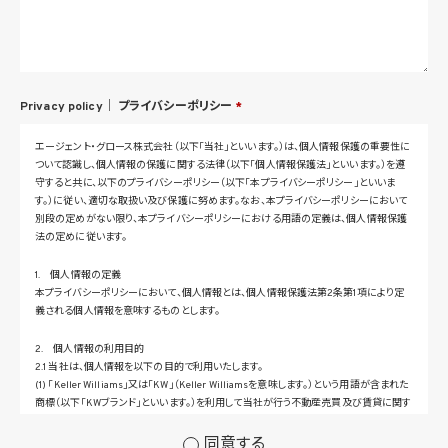
Privacy policy｜
プライバシーポリシー
*
エージェント・グロース株式会社（以下「当社」といいます。）は、個人情報保護の重要性に
ついて認識し、個人情報の保護に関する法律（以下「個人情報保護法」といいます。）を遵
守すると共に、以下のプライバシーポリシー（以下「本プライバシーポリシー」といいま
す。）に従い、適切な取扱い及び保護に努めます。なお、本プライバシーポリシーにおいて
別段の定めがない限り、本プライバシーポリシーにおける用語の定義は、個人情報保護
法の定めに従います。
1. 個人情報の定義
本プライバシーポリシーにおいて、個人情報とは、個人情報保護法第2条第1項により定
義される個人情報を意味するものとします。
2. 個人情報の利用目的
2.1 当社は、個人情報を以下の目的で利用いたします。
(1) 「Keller Williams」又は「KW」（Keller Williamsを意味します。）という用語が含まれた
商標（以下「KWブランド」といいます。）を利用して当社が行う不動産売買及び賃貸に関す
るサービスその他の当社が運営するサービス（以下総称して「当社サービス」といいます。）
の提供のため
同意する