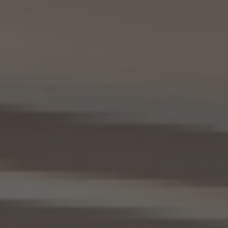
(1) 共同して利用される個人情報の項目
KWエージェントに関する、氏名、生年月日、性別、電話番号、電子メールアドレス、顔写真
等の情報
(2) 利用する者の利用目的
業務上又は緊急時の連絡（物件の問い合わせを含みます。）、金銭の支払い、法令上要求
される諸手続きへの対応、会社案内等への掲出、その他これらの事項に付随する目的
(3) 上記個人情報の管理について責任を有する者の氏名又は名称、住所、代表者名等
本人が所属する各KW加盟店の個人情報保護方針に記載の通り。
10. 個人情報の開示
10.1 当社は、本人から、個人情報保護法の定めに基づき個人情報の開示を求められたと
きは、本人ご自身からのご請求であることを確認の上で、本人に対し、遅滞なく開示を行
います（当該個人情報が存在しないときにはその旨を通知いたします。）。但し、個人情報
保護法その他の法令により、当社が開示の義務を負わない場合は、この限りではありま
せん。
10.2 前項の定めは、本人が識別される個人情報にかかる、第8.4項に基づき作成した第
三者への提供にかかる記録及び第8.5項に基づき作成した第三者からの提供にかかる
記録について準用するものとします。
11. 個人情報の訂正等
当社は、本人から、個人情報が真実でないという理由によって、個人情報保護法の定めに
基づきその内容の訂正、追加又は削除（以下「訂正等」といいます。）を求められた場合に
は、本人ご自身からのご請求であることを確認の上で、利用目的の達成に必要な範囲内
において、遅滞なく必要な調査を行い、その結果に基づき、個人情報の内容の訂正等を行