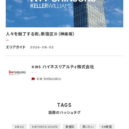
個人データの取扱いに係る規律の整備
取得、利用、保存、提供、削除・廃棄等の段階ごとに、取扱方法、責任者・担当者及びその
任務等について個人データの取扱規程を策定
組織的安全管理措置
1）個人データの取扱いに関する責任者を設置するとともに、個人データを取り扱う従業
者及び当該従業者が取り扱う個人データの範囲を明確化し、法や取扱規程に違反してい
人々を魅了する街、新宿区Ⅲ（神楽坂）
る事実又は兆候を把握した場合の責任者への報告連絡体制を整備
2）個人データの取扱状況について、定期的に自己点検を実施するとともに、他部署や外
エリアガイド
2026-08-02
部の者による監査を実施
人的安全管理措置
1）個人データの取扱いに関する留意事項について、従業者に定期的な研修を実施
KWS ハイネスリアルティ株式会社
2）個人データについての秘密保持に関する事項を就業規則に記載
- -
KW SHINJUKU
物理的安全管理措置
1）個人データを取り扱う区域において、従業者の入退室管理及び持ち込む機器等の制限
を行うとともに、権限を有しない者による個人データの閲覧を防止する措置を実施
2）個人データを取り扱う機器、電子媒体及び書類等の盗難又は紛失等を防止するため
の措置を講じるとともに、事業所内の移動を含め、当該機器、電子媒体等を持ち運ぶ場
TAGS
合、容易に個人データが判明しないよう措置を実施
話題のハッシュタグ
技術的安全管理措置
1）アクセス制御を実施して、担当者及び取り扱う個人情報データベース等の範囲を限定
2）個人データを取り扱う情報システムを外部からの不正アクセス又は不正ソフトウェア
KW AZ
KW TOKYO SOUTH
新宿区
買いたい
KW新宿