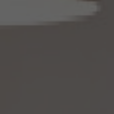
係る削除情報等（個人情報保護法第41条第2項に定めるものを意味します。以下同じ。）
を取得したときは、削除情報等の漏えいを防止するために必要なものとして個人情報保
護委員会規則で定める基準に従い、削除情報等の安全管理のための措置を講じるもの
とします。
14.3 当社は、仮名加工情報（個人情報であるものに限ります。以下本第14.3項において同
じ。）について、以下の定めに従います。
(1) 当社は、第4.1項の規定にかかわらず、法令に基づく場合を除くほか、利用目的の達
成に必要な範囲を超えて、仮名加工情報を取り扱いません。
(2) 仮名加工情報についての第3項の適用については、同項中「関連性を有すると合理
的に認められる範囲内において変更する」とあるのは「変更する」と、「通知し又は公表し
ます」とあるのは「公表します」と、それぞれ読み替えるものとします。
(3) 当社は、第8.1項から第8.3項までの規定にかかわらず、法令に基づく場合を除くほ
か、仮名加工情報である個人データを第三者に提供しません。但し、第8.1項各号に掲げ
る場合は上記に定める第三者への提供には該当しません。
(4) 当社は、仮名加工情報を取り扱うに当たっては、当該仮名加工情報の作成に用いら
れた個人情報に係る本人を識別するために、当該仮名加工情報を他の情報と照合しな
いものとします。
(5) 当社は、仮名加工情報を取り扱うにあたっては、電話をかけ、郵便若しくは信書便
により送付し、電報を送達し、ファックス若しくは電磁的方法を用いて送信し、又は住居を
訪問するために、当該仮名加工情報に含まれる連絡先その他の情報を利用しないものと
します。
(6) 仮名加工情報については、第7項及び第10項から第12項までの規定を適用しない
ものとします。