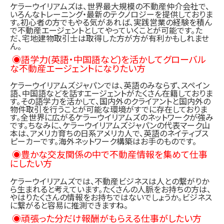
ケラーウイリアムズは、世界最大規模の不動産仲介会社で、
いろんなトレーニング・最新のテクノロジーを提供しておりま
す。初心者の方でもやる気があれば、実践営業の経験を積ん
で不動産エージェントとしてやっていくことが可能です。た
だ、宅地建物取引士は取得した方が方が有利かもしれませ
ん。
◉語学力(英語・中国語など)を活かしてグローバル
な不動産エージェントになりたい方
ケラーウイリアムズジャパンでは、英語のみならず、スペイン
語、中国語などを話すエージェントがたくさん在籍しておりま
す。その語学力を活かして、国内外のクライアントと国内外の
物件取引を行うことが可能な環境がすでに存在しておりま
す。全世界に広がるケラーウイリアムズのネットワークが強み
です。ちなみに、ケラーウイリアムズジャパンの代表マーク山
本は、アメリカ育ちの日系アメリカ人で、英語のネイティブス
ピーカーです。海外ネットワーク構築はお手のものです。
◉豊かな交友関係の中で不動産情報を集めて仕事
にしたい方
ケラーウイリアムズでは、不動産ビジネスは人との繋がりか
ら生まれると考えています。たくさんの人脈をお持ちの方は、
やはりたくさんの情報をお持ちではないでしょうか。ビジネス
に繋がると容易に推測できますね。
◉頑張った分だけ報酬がもらえる仕事がしたい方