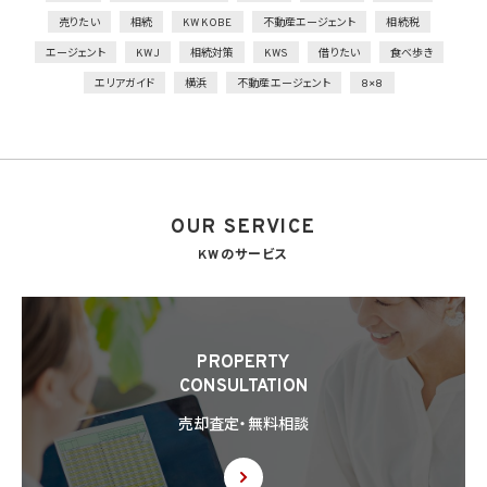
から保護する仕組みを導入
売りたい
相続
KW KOBE
不動産エージェント
相続税
外的環境の把握
エージェント
KWJ
相続対策
KWS
借りたい
食べ歩き
個人データを保管しているA国における個人情報の保護に関する制度を把握した上で安
エリアガイド
横浜
不動産エージェント
8×8
全管理措置を実施
7. 漏洩時の報告等
当社は、当社の取り扱う個人情報の漏洩、滅失、毀損等の事態が生じた場合において、個
人情報保護法の定めに基づき個人情報保護委員会への報告及び本人への通知を要す
る場合には、かかる報告及び通知を行います。
OUR SERVICE
8. 第三者提供
8.1 当社は、第4.1項各号のいずれかに該当する場合を除くほか、あらかじめ本人の同意を
KWのサービス
得ないで、個人情報を第三者に提供しません。但し、次に掲げる場合は上記に定める第三
者への提供には該当しません。
(1) 利用目的の達成に必要な範囲内において個人情報の取扱いの全部又は一部を委託
することに伴って個人情報を提供する場合
(2) 合併その他の事由による事業の承継に伴って個人情報が提供される場合
PROPERTY
(3) 第9項の定めに基づき共同利用する場合
CONSULTATION
8.2 第8.1項の定めにかかわらず、当社は、第4.1項各号のいずれかに該当する場合を除く
売却査定・無料相談
ほか、外国（個人情報保護法第28条に基づき個人情報保護委員会規則で指定される国
を除きます。）にある第三者（個人情報保護法第28条に基づき個人情報保護委員会規則
で指定される基準に適合する体制を整備している者を除きます。）に個人情報を提供する
場合には、あらかじめ外国にある第三者への提供を認める旨の本人の同意を得るもの