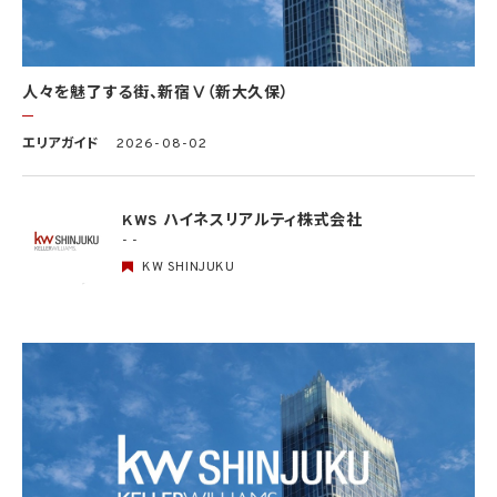
(4) 国の機関もしくは地方公共団体又はその委託を受けた者が法令の定める事務を遂
行することに対して協力する必要がある場合であって、本人の同意を得ることにより当該
事務の遂行に支障を及ぼすおそれがあるとき
(5) 学術研究機関等に個人データを提供する場合であって、当該学術研究機関等が当該
人々を魅了する街、新宿Ⅴ（新大久保）
個人データを学術研究目的で取り扱う必要があるとき（当該個人データを取り扱う目的
の一部が学術研究目的である場合を含み、個人の権利利益を不当に侵害するおそれが
ある場合を除きます。）。
エリアガイド
2026-08-02
4.2 当社は、違法又は不当な行為を助長し、又は誘発するおそれがある方法により個人
情報を利用しません。
KWS ハイネスリアルティ株式会社
- -
5. 個人情報の適正な取得
5.1 当社は、適正に個人情報を取得し、偽りその他不正の手段により取得しません。
KW SHINJUKU
5.2 当社は、次の場合を除き、あらかじめ本人の同意を得ないで、要配慮個人情報（個人
情報保護法第2条第3項に定義されるものを意味します。）を取得しません。
(1) 第4.1項第1号から第4号までのいずれかに該当する場合
(2) 学術研究機関等から要配慮個人情報を取得する場合であって、当該要配慮個人情報
を学術研究目的で取得する必要があるとき（当該要配慮個人情報を取得する目的の一
部が学術研究目的である場合を含み、個人の権利利益を不当に侵害するおそれがある
場合を除きます。）（当該個人情報取扱事業者と当該学術研究機関等が共同して学術研
究を行う場合に限ります。）
(3) 当該要配慮個人情報が、本人、国の機関、地方公共団体、学術研究機関等、個人情報
保護法第57条第1項各号に掲げる者その他個人情報保護委員会規則で定める者により