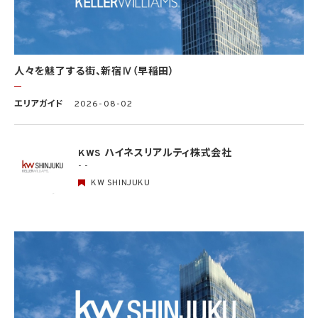
公開されている場合
(4) 本人を目視し、又は撮影することにより、その外形上明らかな要配慮個人情報を取得
する場合
(5) 第三者から要配慮個人情報の提供を受ける場合であって、当該第三者による当該提
供が第8.1項各号のいずれかに該当するとき
人々を魅了する街、新宿Ⅳ（早稲田）
5.3 当社は、第三者から個人情報の提供を受けるに際しては、個人情報保護委員会規則
で定めるところにより、次に掲げる事項の確認を行います。ただし、当該第三者による当
エリアガイド
2026-08-02
該個人情報の提供が第4.1項各号のいずれかに該当する場合又は第8.1項各号のいずれ
かに該当する場合を除きます。
(1) 当該第三者の氏名又は名称及び住所、並びに法人の場合はその代表者（法人でない
団体で代表者又は管理人の定めのあるものの場合は、その代表者又は管理人）の氏名
KWS ハイネスリアルティ株式会社
(2) 当該第三者による当該個人情報の取得の経緯
- -
KW SHINJUKU
6. 個人情報の安全管理
当社は、個人情報の紛失、破壊、改ざん及び漏洩などのリスクに対して、個人情報の安全
管理が図られるよう、当社の従業員に対し、必要かつ適切な監督を行います。また、当社
は、個人情報の取扱いの全部又は一部を委託する場合は、委託先において個人情報の安
全管理が図られるよう、必要かつ適切な監督を行います。当社の保有個人データに関す
る具体的な安全管理措置の内容は、以下のとおりです。
基本方針の策定
個人データの適正な取扱いの確保のため、「関係法令・ガイドライン等の遵守」、「質問及
び苦情処理の窓口」等についての基本方針として、本プライバシーポリシーを策定