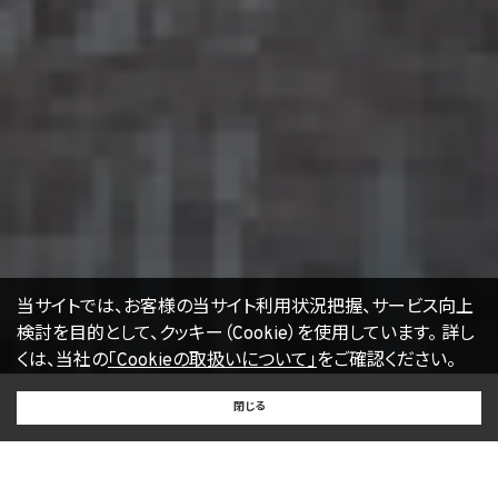
の一部の機能をご利用いただけなくなる場合があります。
17. お問い合わせ
開示等のお申出、ご意見、ご質問、苦情のお申出その他個人情報の取扱いに関するお問
い合わせは、下記の窓口までお願い致します。
個人情報取扱事業者の名称、住所及び代表者氏名
〒105-0001 東京都港区虎ノ門一丁目17番1号
エージェント・グロース株式会社
代表取締役社長 山本豪
個人情報お問合せ担当
E-mail：
kwjapan@kwj.jp
（なお、受付時間は、平日9時から17時までとさせていただきます。）
18. 継続的改善
当社は、個人情報の取扱いに関する運用状況を適宜見直し、継続的な改善に努めるもの
当サイトでは、お客様の当サイト利用状況把握、サービス向上
とし、必要に応じて、本プライバシーポリシーを変更することがあります。
検討を目的として、クッキー（Cookie）を使用しています。
詳し
くは、当社の
「Cookieの取扱いについて」
をご確認ください。
【2022年4月1日改訂】
BUY
SELL
RENT
閉じる
買いたい
売りたい
借りたい