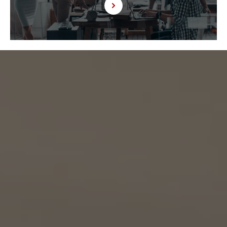
得した情報に関して、当社は、KW加盟店との間で、下記の通り、個人情報を共同利用しま
す。以下、KW加盟店は、当社が運営する下記のウェブサイト上で、KW加盟店として掲載さ
れている事業者を意味するものとします。
https://kellerwilliams.jp/kamei-ten/
(1) 共同して利用される個人情報の項目
(i) 当社が運営するウェブサイトの問合せフォームから当社に連絡を行ったお客様の氏
名、メールアドレス、その他当該連絡に含まれる個人情報
(ii) お客様が当社サービスを介して売買又は賃貸借することを希望される物件（物件の
持分も含む。）についての情報
(2) 利用する者の利用目的
(i) 前号(i)の情報については、当社又はKW加盟店（KWエージェント及びKW加盟店の役
職員を含みます。）から前号(i)に定めるお客様に対して連絡を行うこと。
(ii) 前号(ii)の情報については、KW加盟店（KWエージェント及びKW加盟店の役職員を
含みます。）において、物件についての営業活動、及び売買又は賃貸借に向けた仲介業務
を行うこと。
(3) 上記個人情報の管理について責任を有する者の名称、住所及び代表者氏名
エージェント・グロース株式会社（但し、KW加盟店（KWエージェント及びKW加盟店の役
職員を含みます。）がお客様に対して連絡を行った場合は、当該KW加盟店が責任を有す
るものとする。）
東京都港区虎ノ門一丁目17番1号
代表取締役 山本豪
9.2 当社は、KWエージェント及びKW加盟店の役職員に関する情報に関して、当該個人
が所属する加盟店以外のKW加盟店を含む全KW加盟店との間で、下記の通り、個人情報
を共同利用します。