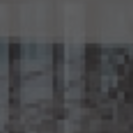
15.3 当社は、匿名加工情報を作成したときは、個人情報保護委員会規則で定めるところ
により、当該匿名加工情報に含まれる個人に関する情報の項目を公表します。
15.4 当社は、匿名加工情報（当社が作成したもの及び第三者から提供を受けたものを含
みます。以下別段の定めがない限り同様とします。）を第三者に提供するときは、個人情報
保護委員会規則で定めるところにより、あらかじめ、 第三者に提供される匿名加工情報
に含まれる個人に関する情報の項目及びその提供の方法について公表するとともに、当
該第三者に対して、当該提供に係る情報が匿名加工情報である旨を明示します。
15.5 当社は、匿名加工情報を取り扱うに当たっては、匿名加工情報の作成に用いられた
個人情報に係る本人を識別するために、(1)匿名加工情報を他の情報と照合すること、及
び(2)当該個人情報から削除された記述等若しくは個人識別符号又は個人情報保護法
第43条第1項の規定により行われた加工の方法に関する情報を取得すること（(2)は第
三者から提供を受けた当該匿名加工情報についてのみ）を行わないものとします。
15.6 当社は、匿名加工情報の安全管理のために必要かつ適切な措置、匿名加工情報の
作成その他の取扱いに関する苦情の処理その他の匿名加工情報の適正な取扱いを確保
するために 必要な措置を自ら講じ、かつ、当該措置の内容を公表するよう努めるものと
します。
16. Cookie（クッキー）その他の技術の利用
当社のサービスは、Cookie及びこれに類する技術を利用することがあります。これらの技
術は、当社による当社のサービスの利用状況等の把握に役立ち、サービス向上に資する
ものです。Cookieを無効化されたいユーザーは、ウェブブラウザの設定を変更することに
よりCookieを無効化することができます。但し、Cookieを無効化すると、当社のサービス