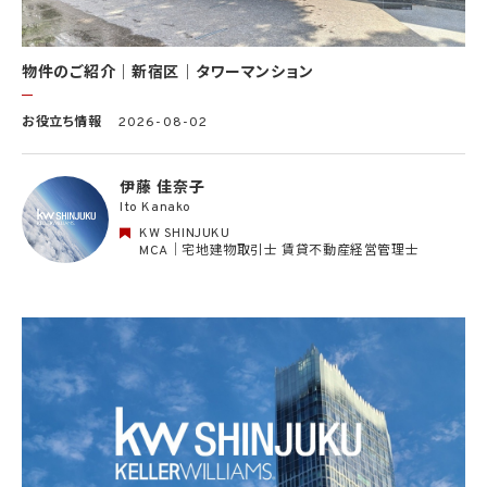
報について）
(12) 当社のサービスを通じて実施された不動産に関する取引の実績について、個人を識
別できない形式に加工した統計データを作成するため
(13) その他、上記利用目的に付随する目的のため
物件のご紹介｜新宿区｜タワーマンション
2.2 第2.1項第7号に基づいて個人情報の提供を受けた第三者は、当社サービスに関連す
お役立ち情報
2026-08-02
る運営、サービスの利用状況等を分析した情報を用いたシステムの改善及び開発並びに
マーケティング、宣伝又は広告等を行う目的で、個人情報を利用いたします。但し、個人情
報の主体である個人（以下「本人」といいます。）が、これらの利用目的で個人情報を利用
伊藤 佳奈子
することについて同意を撤回し又は異議を述べた場合には、当社はただちにその旨を当
Ito Kanako
該第三者に通知するものとします。
KW SHINJUKU
3. 個人情報利用目的の変更
MCA｜宅地建物取引士 賃貸不動産経営管理士
当社は、個人情報の利用目的を関連性を有すると合理的に認められる範囲内において
変更することがあり、変更した場合には本人に通知し又は公表します。
4. 個人情報利用の制限
4.1 当社は、個人情報保護法その他の法令により許容される場合を除き、本人の同意を得
ず、利用目的の達成に必要な範囲を超えて個人情報を取り扱いません。但し、次の場合は
この限りではありません。
(1) 法令に基づく場合
(2) 人の生命、身体又は財産の保護のために必要がある場合であって、本人の同意を得
ることが困難であるとき
(3) 公衆衛生の向上又は児童の健全な育成の推進のために特に必要がある場合であっ
て、本人の同意を得ることが困難であるとき