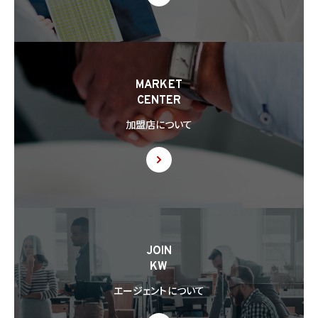
とします。
8.3 第8.2項に基づき外国にある第三者への提供につき本人の同意を得る場合、以下の
事項について本人に情報を提供するものとします。但し、第1号の事項が特定できない場
合、第1号及び第2号の事項に代えて、第1号の事項が特定できない旨及びその理由、並び
に当該事項に代わる本人に参考となるべき情報があれば当該情報を提供するものとし
MARKET
ます。
CENTER
(1) 当該外国の名称
(2) 当該外国における個人情報の保護に関する制度に関する情報
加盟店について
(3) 当該第三者が講じる個人情報の保護のための措置に関する情報（当該情報を提供
できない場合は、その旨及びその理由）
8.4 当社は、個人情報を第三者に提供したときは、個人情報保護法第29条に従い、記録
の作成及び保存を行います。
8.5 当社は、第三者から個人情報の提供を受けるに際しては、個人情報保護法第30条
に従い、必要な確認を行い、当該確認にかかる記録の作成及び保存を行うものとします。
8.6 当社は、個人情報を第三者に提供した第三者から、個人情報の第三者提供及び提
JOIN
供された個人情報の利用方法について本人の同意を取得したことを証する記録を提出
KW
するように求められた場合、当該第三者に対し当該記録を提出することがあります。
エージェントについて
9. 共同利用
9.1 当社が運営するウェブサイトの問合せフォームから当社に連絡を行ったお客様から取