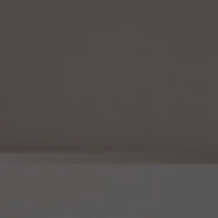
14.4 当社は、仮名加工情報（個人情報であるものを除く。以下本第14.4項において同じ。）
について、以下の定めに従います。
(1) 当社は、法令に基づく場合を除くほか、仮名加工情報を第三者に提供しません。但
し、第8.1項各号に掲げる場合は上記に定める第三者への提供には該当しません。
(2) 当社は、仮名加工情報の漏洩などのリスクに対して、仮名加工情報の安全管理が
図られるよう、当社の従業員に対し、必要かつ適切な監督を行います。また、当社は、仮名
加工情報の取扱いの全部又は一部を委託する場合は、委託先において個人情報の安全
管理が図られるよう、必要かつ適切な監督を行います。
(3) 当社は、仮名加工情報を取り扱うに当たっては、当該仮名加工情報の作成に用いら
れた個人情報に係る本人を識別するために、削除情報等を取得し、又は当該仮名加工情
報を他の情報と照合しないものとします。
(4) 当社は、仮名加工情報を取り扱うにあたっては、電話をかけ、郵便若しくは信書便に
より送付し、電報を送達し、ファックス若しくは電磁的方法を用いて送信し、又は住居を訪
問するために、当該仮名加工情報に含まれる連絡先その他の情報を利用しないものとし
ます。
15. 匿名加工情報の取扱い
15.1 当社は、匿名加工情報（個人情報保護法第2条第6項に定めるものを意味し、同法第
16条第6項に定める匿名加工情報データベース等を構成するものに限ります。以下同
じ。）を作成するときは、個人情報保護委員会規則で定める基準に従い、個人情報を加工
するものとします。
15.2 当社は、匿名加工情報を作成したときは、個人情報保護委員会規則で定める基準に
従い、安全管理のための措置を講じます。