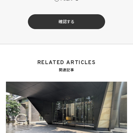
(2) 当社サービス及び当社がKWブランドのライセンスを行う対象となる事業者（サブラ
イセンシー。以下「KW加盟店」といいます。）におけるサービスに関するご案内、お問い合
せ等への対応のため
(3) 当社の商品、サービス等のご案内のため
確認する
(4) 当社サービスに関する当社の規約、ポリシー等（以下「規約等」といいます。）に違反す
る行為に対する対応のため
(5) 当社サービスに関する規約等の変更などを通知するため
(6) サービス利用の状況等に関する情報を分析して当社のサービスの改善、新サービス
の開発等に役立てるため
(7) ①KWブランドのライセンサー（以下「KWライセンサー」といいます。）、②KWブランド
を使用する第三者及び③KWブランドを使用するサービスの管理に関わる第三者（いずれ
RELATED ARTICLES
も外国に所在する場合を含みます。）に対し個人情報（(i)当社サービスにおける顧客に関
する情報、(ii)物件情報、及び(iii)KWエージェントに関する情報を含みます。）を提供する
関連記事
ため。なお、KWエージェントとは、KW加盟店の業務に従事する個人を意味します。また、
顧客に関する情報は、当該顧客に関する情報のうち、物件情報を除く部分を意味します。
(8) 当社サービスを介して販売等が行われる物件に関する情報について、当社、KWライ
センサー、その他KWブランドを利用して事業を行う事業者のポータルサイト、ウェブ広
告、その他インターネット上において公開するため
(9) 雇用管理及び社内手続のため（役職員の個人情報について）、並びに人材採用活動
における選考及び連絡のため（応募者の個人情報について）
(10) KWエージェント並びに当社及びKW加盟店の役職員に関する情報に関して、当該
情報を当社又はKWライセンサーが運営するウェブサイト（当社又はKWライセンサーか
ら委託を受けた第三者によって運営されるウェブサイトを含み、当該ウェブサイトが一般
向けに公開される場合を含みます。）上に掲載するため
(11) 株主管理、会社法その他法令上の手続対応のため（株主、新株予約権者等の個人情