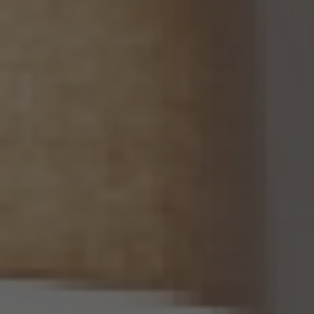
場合を除くほか、次に掲げる事項について、あらかじめ個人情報保護委員会規則で定め
るところにより確認することをしないで、当該個人関連情報を当該第三者に提供しませ
ん。
(1) 当該第三者が当社から個人関連情報の提供を受けて本人が識別される個人データ
として取得することを認める旨の本人の同意が得られていること。
(2) 外国にある第三者への提供にあっては、前号の本人の同意を得ようとする場合にお
いて、個人情報保護委員会規則で定めるところにより、あらかじめ、当該外国における個
人情報の保護に関する制度、当該第三者が講ずる個人情報の保護のための措置その他
本人に参考となるべき情報が本人に提供されていること。
13.2 当社は、個人関連情報を第三者に提供したときは、個人情報保護法第31条に従い、
記録の作成及び保存を行います。
13.3 当社は、第三者から個人関連情報の提供を受けるに際しては、個人情報保護法第31
条に従い、必要な確認を行い、当該確認にかかる記録の作成及び保存を行うものとしま
す。
14. 仮名加工情報の取扱い
14.1 当社は、仮名加工情報（個人情報保護法第2条第5項に定めるものを意味し、同法第
16条第5項に定める仮名加工情報データベース等を構成するものに限ります。以下同
じ。）を作成するときは、個人情報保護委員会規則で定める基準に従い、個人情報を加工
するものとします。
14.2 当社は、仮名加工情報を作成したとき、又は仮名加工情報及び当該仮名加工情報に