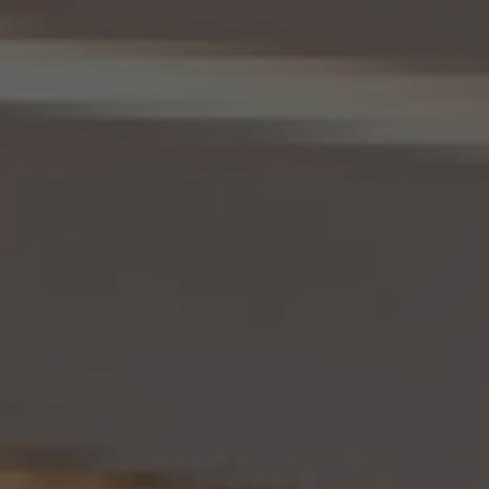
三者への提供にかかる記録及び第8.5項に基づき作成した第三者からの提供にかかる
記録について準用するものとします。
11. 個人情報の訂正等
当社は、本人から、個人情報が真実でないという理由によって、個人情報保護法の定めに
基づきその内容の訂正、追加又は削除（以下「訂正等」といいます。）を求められた場合に
は、本人ご自身からのご請求であることを確認の上で、利用目的の達成に必要な範囲内
において、遅滞なく必要な調査を行い、その結果に基づき、個人情報の内容の訂正等を行
い、その旨を本人に通知します（訂正等を行わない旨の決定をしたときは、本人に対しそ
の旨を通知いたします。）。但し、個人情報保護法その他の法令により、当社が訂正等の義
務を負わない場合は、この限りではありません。
12. 個人情報の利用停止等
当社は、本人から、(1)本人の個人情報が、あらかじめ公表された利用目的の範囲を超え
て取り扱われている、若しくは違法若しくは不当な行為を助長し、若しくは誘発するおそれ
がある方法により利用されているという理由により、又は本人の個人情報が偽りその他
不正の手段により取得されたものであるという理由により、個人情報保護法の定めに基
づきその利用の停止又は消去（以下「利用停止等」といいます。）を求められた場合、(2)
個人情報がご本人の同意なく第三者に提供されているという理由により、個人情報保護
法の定めに基づきその提供の停止（以下「提供停止」といいます。）を求められた場合、又
は(3)当社が本人の個人情報を利用する必要がなくなった場合、本人の個人情報にかか
る個人情報保護法第26条第1項本文に規定する事態が生じた場合その他本人の個人情
報の取扱により本人の権利又は正当な利益が害されるおそれがある場合に該当すると
いう理由により、個人情報保護法の定めに基づきその利用停止等又は提供停止を求め
られた場合において、そのご請求に理由があることが判明した場合には、本人ご自身か