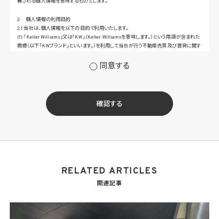
義される個人情報を意味するものとします。
2. 個人情報の利用目的
2.1 当社は、個人情報を以下の目的で利用いたします。
(1) 「Keller Williams」又は「KW」（Keller Williamsを意味します。）という用語が含まれた
商標（以下「KWブランド」といいます。）を利用して当社が行う不動産売買及び賃貸に関す
るサービスその他の当社が運営するサービス（以下総称して「当社サービス」といいます。）
の提供のため
同意する
(2) 当社サービス及び当社がKWブランドのライセンスを行う対象となる事業者（サブラ
イセンシー。以下「KW加盟店」といいます。）におけるサービスに関するご案内、お問い合
せ等への対応のため
(3) 当社の商品、サービス等のご案内のため
確認する
(4) 当社サービスに関する当社の規約、ポリシー等（以下「規約等」といいます。）に違反す
る行為に対する対応のため
(5) 当社サービスに関する規約等の変更などを通知するため
(6) サービス利用の状況等に関する情報を分析して当社のサービスの改善、新サービス
の開発等に役立てるため
(7) ①KWブランドのライセンサー（以下「KWライセンサー」といいます。）、②KWブランド
を使用する第三者及び③KWブランドを使用するサービスの管理に関わる第三者（いずれ
RELATED ARTICLES
も外国に所在する場合を含みます。）に対し個人情報（(i)当社サービスにおける顧客に関
する情報、(ii)物件情報、及び(iii)KWエージェントに関する情報を含みます。）を提供する
関連記事
ため。なお、KWエージェントとは、KW加盟店の業務に従事する個人を意味します。また、
顧客に関する情報は、当該顧客に関する情報のうち、物件情報を除く部分を意味します。
(8) 当社サービスを介して販売等が行われる物件に関する情報について、当社、KWライ
センサー、その他KWブランドを利用して事業を行う事業者のポータルサイト、ウェブ広