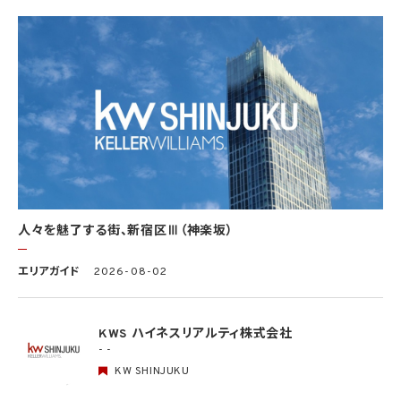
は、個人情報の取扱いの全部又は一部を委託する場合は、委託先において個人情報の安
全管理が図られるよう、必要かつ適切な監督を行います。当社の保有個人データに関す
る具体的な安全管理措置の内容は、以下のとおりです。
基本方針の策定
個人データの適正な取扱いの確保のため、「関係法令・ガイドライン等の遵守」、「質問及
び苦情処理の窓口」等についての基本方針として、本プライバシーポリシーを策定
個人データの取扱いに係る規律の整備
取得、利用、保存、提供、削除・廃棄等の段階ごとに、取扱方法、責任者・担当者及びその
任務等について個人データの取扱規程を策定
組織的安全管理措置
1）個人データの取扱いに関する責任者を設置するとともに、個人データを取り扱う従業
者及び当該従業者が取り扱う個人データの範囲を明確化し、法や取扱規程に違反してい
人々を魅了する街、新宿区Ⅲ（神楽坂）
る事実又は兆候を把握した場合の責任者への報告連絡体制を整備
2）個人データの取扱状況について、定期的に自己点検を実施するとともに、他部署や外
エリアガイド
2026-08-02
部の者による監査を実施
人的安全管理措置
1）個人データの取扱いに関する留意事項について、従業者に定期的な研修を実施
KWS ハイネスリアルティ株式会社
2）個人データについての秘密保持に関する事項を就業規則に記載
- -
KW SHINJUKU
物理的安全管理措置
1）個人データを取り扱う区域において、従業者の入退室管理及び持ち込む機器等の制限