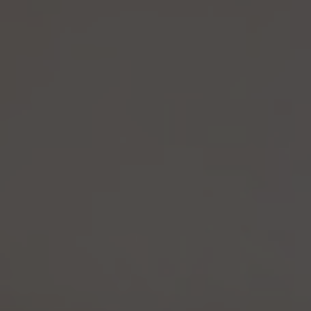
(5) 当社は、仮名加工情報を取り扱うにあたっては、電話をかけ、郵便若しくは信書便
により送付し、電報を送達し、ファックス若しくは電磁的方法を用いて送信し、又は住居を
訪問するために、当該仮名加工情報に含まれる連絡先その他の情報を利用しないものと
します。
(6) 仮名加工情報については、第7項及び第10項から第12項までの規定を適用しない
ものとします。
14.4 当社は、仮名加工情報（個人情報であるものを除く。以下本第14.4項において同じ。）
について、以下の定めに従います。
(1) 当社は、法令に基づく場合を除くほか、仮名加工情報を第三者に提供しません。但
し、第8.1項各号に掲げる場合は上記に定める第三者への提供には該当しません。
(2) 当社は、仮名加工情報の漏洩などのリスクに対して、仮名加工情報の安全管理が
図られるよう、当社の従業員に対し、必要かつ適切な監督を行います。また、当社は、仮名
加工情報の取扱いの全部又は一部を委託する場合は、委託先において個人情報の安全
管理が図られるよう、必要かつ適切な監督を行います。
(3) 当社は、仮名加工情報を取り扱うに当たっては、当該仮名加工情報の作成に用いら
れた個人情報に係る本人を識別するために、削除情報等を取得し、又は当該仮名加工情
報を他の情報と照合しないものとします。
(4) 当社は、仮名加工情報を取り扱うにあたっては、電話をかけ、郵便若しくは信書便に
より送付し、電報を送達し、ファックス若しくは電磁的方法を用いて送信し、又は住居を訪
問するために、当該仮名加工情報に含まれる連絡先その他の情報を利用しないものとし
ます。
15. 匿名加工情報の取扱い