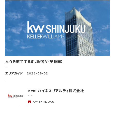
(2) 学術研究機関等から要配慮個人情報を取得する場合であって、当該要配慮個人情報
を学術研究目的で取得する必要があるとき（当該要配慮個人情報を取得する目的の一
部が学術研究目的である場合を含み、個人の権利利益を不当に侵害するおそれがある
場合を除きます。）（当該個人情報取扱事業者と当該学術研究機関等が共同して学術研
究を行う場合に限ります。）
(3) 当該要配慮個人情報が、本人、国の機関、地方公共団体、学術研究機関等、個人情報
保護法第57条第1項各号に掲げる者その他個人情報保護委員会規則で定める者により
公開されている場合
(4) 本人を目視し、又は撮影することにより、その外形上明らかな要配慮個人情報を取得
する場合
(5) 第三者から要配慮個人情報の提供を受ける場合であって、当該第三者による当該提
供が第8.1項各号のいずれかに該当するとき
人々を魅了する街、新宿Ⅳ（早稲田）
5.3 当社は、第三者から個人情報の提供を受けるに際しては、個人情報保護委員会規則
で定めるところにより、次に掲げる事項の確認を行います。ただし、当該第三者による当
エリアガイド
2026-08-02
該個人情報の提供が第4.1項各号のいずれかに該当する場合又は第8.1項各号のいずれ
かに該当する場合を除きます。
(1) 当該第三者の氏名又は名称及び住所、並びに法人の場合はその代表者（法人でない
団体で代表者又は管理人の定めのあるものの場合は、その代表者又は管理人）の氏名
KWS ハイネスリアルティ株式会社
(2) 当該第三者による当該個人情報の取得の経緯
- -
KW SHINJUKU
6. 個人情報の安全管理
当社は、個人情報の紛失、破壊、改ざん及び漏洩などのリスクに対して、個人情報の安全
管理が図られるよう、当社の従業員に対し、必要かつ適切な監督を行います。また、当社