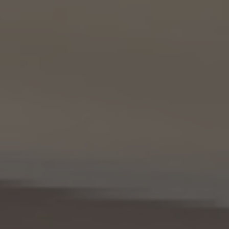
るものとする。）
東京都港区虎ノ門一丁目17番1号
代表取締役 山本豪
9.2 当社は、KWエージェント及びKW加盟店の役職員に関する情報に関して、当該個人
が所属する加盟店以外のKW加盟店を含む全KW加盟店との間で、下記の通り、個人情報
を共同利用します。
(1) 共同して利用される個人情報の項目
KWエージェントに関する、氏名、生年月日、性別、電話番号、電子メールアドレス、顔写真
等の情報
(2) 利用する者の利用目的
業務上又は緊急時の連絡（物件の問い合わせを含みます。）、金銭の支払い、法令上要求
される諸手続きへの対応、会社案内等への掲出、その他これらの事項に付随する目的
(3) 上記個人情報の管理について責任を有する者の氏名又は名称、住所、代表者名等
本人が所属する各KW加盟店の個人情報保護方針に記載の通り。
10. 個人情報の開示
10.1 当社は、本人から、個人情報保護法の定めに基づき個人情報の開示を求められたと
きは、本人ご自身からのご請求であることを確認の上で、本人に対し、遅滞なく開示を行
います（当該個人情報が存在しないときにはその旨を通知いたします。）。但し、個人情報
保護法その他の法令により、当社が開示の義務を負わない場合は、この限りではありま
せん。
10.2 前項の定めは、本人が識別される個人情報にかかる、第8.4項に基づき作成した第