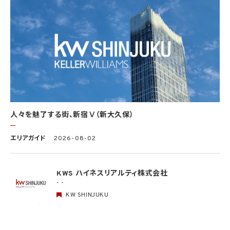
4.1 当社は、個人情報保護法その他の法令により許容される場合を除き、本人の同意を得
ず、利用目的の達成に必要な範囲を超えて個人情報を取り扱いません。但し、次の場合は
この限りではありません。
(1) 法令に基づく場合
(2) 人の生命、身体又は財産の保護のために必要がある場合であって、本人の同意を得
ることが困難であるとき
(3) 公衆衛生の向上又は児童の健全な育成の推進のために特に必要がある場合であっ
て、本人の同意を得ることが困難であるとき
(4) 国の機関もしくは地方公共団体又はその委託を受けた者が法令の定める事務を遂
行することに対して協力する必要がある場合であって、本人の同意を得ることにより当該
事務の遂行に支障を及ぼすおそれがあるとき
(5) 学術研究機関等に個人データを提供する場合であって、当該学術研究機関等が当該
人々を魅了する街、新宿Ⅴ（新大久保）
個人データを学術研究目的で取り扱う必要があるとき（当該個人データを取り扱う目的
の一部が学術研究目的である場合を含み、個人の権利利益を不当に侵害するおそれが
ある場合を除きます。）。
エリアガイド
2026-08-02
4.2 当社は、違法又は不当な行為を助長し、又は誘発するおそれがある方法により個人
情報を利用しません。
KWS ハイネスリアルティ株式会社
- -
5. 個人情報の適正な取得
5.1 当社は、適正に個人情報を取得し、偽りその他不正の手段により取得しません。
KW SHINJUKU
5.2 当社は、次の場合を除き、あらかじめ本人の同意を得ないで、要配慮個人情報（個人
情報保護法第2条第3項に定義されるものを意味します。）を取得しません。
(1) 第4.1項第1号から第4号までのいずれかに該当する場合