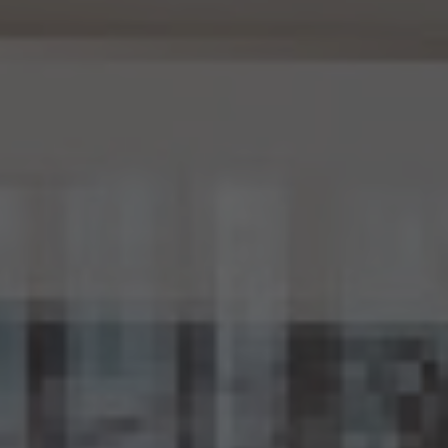
15.1 当社は、匿名加工情報（個人情報保護法第2条第6項に定めるものを意味し、同法第
16条第6項に定める匿名加工情報データベース等を構成するものに限ります。以下同
じ。）を作成するときは、個人情報保護委員会規則で定める基準に従い、個人情報を加工
するものとします。
15.2 当社は、匿名加工情報を作成したときは、個人情報保護委員会規則で定める基準に
従い、安全管理のための措置を講じます。
15.3 当社は、匿名加工情報を作成したときは、個人情報保護委員会規則で定めるところ
により、当該匿名加工情報に含まれる個人に関する情報の項目を公表します。
15.4 当社は、匿名加工情報（当社が作成したもの及び第三者から提供を受けたものを含
みます。以下別段の定めがない限り同様とします。）を第三者に提供するときは、個人情報
保護委員会規則で定めるところにより、あらかじめ、 第三者に提供される匿名加工情報
に含まれる個人に関する情報の項目及びその提供の方法について公表するとともに、当
該第三者に対して、当該提供に係る情報が匿名加工情報である旨を明示します。
15.5 当社は、匿名加工情報を取り扱うに当たっては、匿名加工情報の作成に用いられた
個人情報に係る本人を識別するために、(1)匿名加工情報を他の情報と照合すること、及
び(2)当該個人情報から削除された記述等若しくは個人識別符号又は個人情報保護法
第43条第1項の規定により行われた加工の方法に関する情報を取得すること（(2)は第
三者から提供を受けた当該匿名加工情報についてのみ）を行わないものとします。
15.6 当社は、匿名加工情報の安全管理のために必要かつ適切な措置、匿名加工情報の
作成その他の取扱いに関する苦情の処理その他の匿名加工情報の適正な取扱いを確保