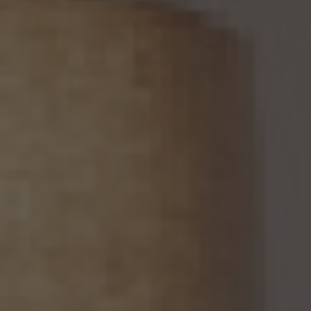
らのご請求であることを確認の上で、遅滞なく個人情報の利用停止等又は提供停止を行
い、その旨を本人に通知します。但し、個人情報保護法その他の法令により、当社が利用
停止等又は提供停止の義務を負わない場合は、この限りではありません。
13. 個人関連情報の第三者提供
13.1 当社は、第三者が個人関連情報（個人情報保護法第2条第7項に定めるものを意味
し、同法第16条第7項に定める個人関連情報データベース等を構成するものに限ります。
以下同じ。）を個人データとして取得することが想定されるときは、第4.1項各号に掲げる
場合を除くほか、次に掲げる事項について、あらかじめ個人情報保護委員会規則で定め
るところにより確認することをしないで、当該個人関連情報を当該第三者に提供しませ
ん。
(1) 当該第三者が当社から個人関連情報の提供を受けて本人が識別される個人データ
として取得することを認める旨の本人の同意が得られていること。
(2) 外国にある第三者への提供にあっては、前号の本人の同意を得ようとする場合にお
いて、個人情報保護委員会規則で定めるところにより、あらかじめ、当該外国における個
人情報の保護に関する制度、当該第三者が講ずる個人情報の保護のための措置その他
本人に参考となるべき情報が本人に提供されていること。
13.2 当社は、個人関連情報を第三者に提供したときは、個人情報保護法第31条に従い、
記録の作成及び保存を行います。
13.3 当社は、第三者から個人関連情報の提供を受けるに際しては、個人情報保護法第31
条に従い、必要な確認を行い、当該確認にかかる記録の作成及び保存を行うものとしま
す。