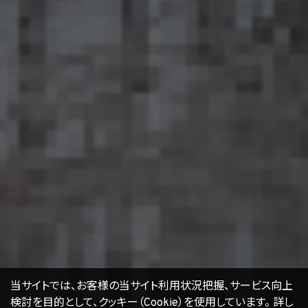
するために 必要な措置を自ら講じ、かつ、当該措置の内容を公表するよう努めるものと
します。
16. Cookie（クッキー）その他の技術の利用
当社のサービスは、Cookie及びこれに類する技術を利用することがあります。これらの技
術は、当社による当社のサービスの利用状況等の把握に役立ち、サービス向上に資する
ものです。Cookieを無効化されたいユーザーは、ウェブブラウザの設定を変更することに
よりCookieを無効化することができます。但し、Cookieを無効化すると、当社のサービス
の一部の機能をご利用いただけなくなる場合があります。
17. お問い合わせ
開示等のお申出、ご意見、ご質問、苦情のお申出その他個人情報の取扱いに関するお問
い合わせは、下記の窓口までお願い致します。
個人情報取扱事業者の名称、住所及び代表者氏名
〒105-0001 東京都港区虎ノ門一丁目17番1号
エージェント・グロース株式会社
代表取締役社長 山本豪
個人情報お問合せ担当
E-mail：
kwjapan@kwj.jp
（なお、受付時間は、平日9時から17時までとさせていただきます。）
18. 継続的改善
当社は、個人情報の取扱いに関する運用状況を適宜見直し、継続的な改善に努めるもの
当サイトでは、お客様の当サイト利用状況把握、サービス向上
とし、必要に応じて、本プライバシーポリシーを変更することがあります。
検討を目的として、クッキー（Cookie）を使用しています。
詳し