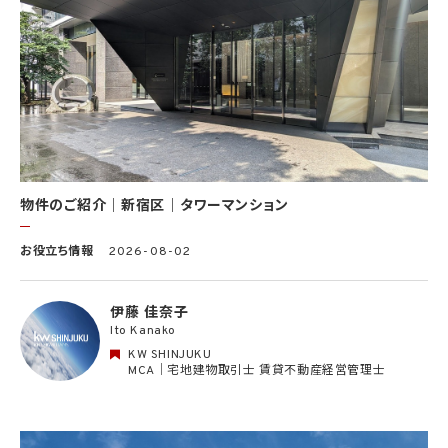
告、その他インターネット上において公開するため
(9) 雇用管理及び社内手続のため（役職員の個人情報について）、並びに人材採用活動
における選考及び連絡のため（応募者の個人情報について）
(10) KWエージェント並びに当社及びKW加盟店の役職員に関する情報に関して、当該
情報を当社又はKWライセンサーが運営するウェブサイト（当社又はKWライセンサーか
ら委託を受けた第三者によって運営されるウェブサイトを含み、当該ウェブサイトが一般
向けに公開される場合を含みます。）上に掲載するため
(11) 株主管理、会社法その他法令上の手続対応のため（株主、新株予約権者等の個人情
報について）
(12) 当社のサービスを通じて実施された不動産に関する取引の実績について、個人を識
別できない形式に加工した統計データを作成するため
(13) その他、上記利用目的に付随する目的のため
物件のご紹介｜新宿区｜タワーマンション
2.2 第2.1項第7号に基づいて個人情報の提供を受けた第三者は、当社サービスに関連す
お役立ち情報
2026-08-02
る運営、サービスの利用状況等を分析した情報を用いたシステムの改善及び開発並びに
マーケティング、宣伝又は広告等を行う目的で、個人情報を利用いたします。但し、個人情
報の主体である個人（以下「本人」といいます。）が、これらの利用目的で個人情報を利用
伊藤 佳奈子
することについて同意を撤回し又は異議を述べた場合には、当社はただちにその旨を当
Ito Kanako
該第三者に通知するものとします。
KW SHINJUKU
3. 個人情報利用目的の変更
MCA｜宅地建物取引士 賃貸不動産経営管理士
当社は、個人情報の利用目的を関連性を有すると合理的に認められる範囲内において
変更することがあり、変更した場合には本人に通知し又は公表します。
4. 個人情報利用の制限