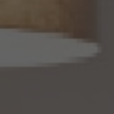
14. 仮名加工情報の取扱い
14.1 当社は、仮名加工情報（個人情報保護法第2条第5項に定めるものを意味し、同法第
16条第5項に定める仮名加工情報データベース等を構成するものに限ります。以下同
じ。）を作成するときは、個人情報保護委員会規則で定める基準に従い、個人情報を加工
するものとします。
14.2 当社は、仮名加工情報を作成したとき、又は仮名加工情報及び当該仮名加工情報に
係る削除情報等（個人情報保護法第41条第2項に定めるものを意味します。以下同じ。）
を取得したときは、削除情報等の漏えいを防止するために必要なものとして個人情報保
護委員会規則で定める基準に従い、削除情報等の安全管理のための措置を講じるもの
とします。
14.3 当社は、仮名加工情報（個人情報であるものに限ります。以下本第14.3項において同
じ。）について、以下の定めに従います。
(1) 当社は、第4.1項の規定にかかわらず、法令に基づく場合を除くほか、利用目的の達
成に必要な範囲を超えて、仮名加工情報を取り扱いません。
(2) 仮名加工情報についての第3項の適用については、同項中「関連性を有すると合理
的に認められる範囲内において変更する」とあるのは「変更する」と、「通知し又は公表し
ます」とあるのは「公表します」と、それぞれ読み替えるものとします。
(3) 当社は、第8.1項から第8.3項までの規定にかかわらず、法令に基づく場合を除くほ
か、仮名加工情報である個人データを第三者に提供しません。但し、第8.1項各号に掲げ
る場合は上記に定める第三者への提供には該当しません。
(4) 当社は、仮名加工情報を取り扱うに当たっては、当該仮名加工情報の作成に用いら
れた個人情報に係る本人を識別するために、当該仮名加工情報を他の情報と照合しな
いものとします。