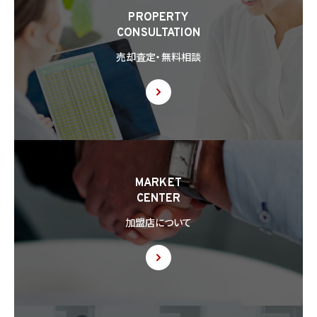
(2) 合併その他の事由による事業の承継に伴って個人情報が提供される場合
PROPERTY
(3) 第9項の定めに基づき共同利用する場合
CONSULTATION
8.2 第8.1項の定めにかかわらず、当社は、第4.1項各号のいずれかに該当する場合を除く
売却査定・無料相談
ほか、外国（個人情報保護法第28条に基づき個人情報保護委員会規則で指定される国
を除きます。）にある第三者（個人情報保護法第28条に基づき個人情報保護委員会規則
で指定される基準に適合する体制を整備している者を除きます。）に個人情報を提供する
場合には、あらかじめ外国にある第三者への提供を認める旨の本人の同意を得るもの
とします。
8.3 第8.2項に基づき外国にある第三者への提供につき本人の同意を得る場合、以下の
事項について本人に情報を提供するものとします。但し、第1号の事項が特定できない場
合、第1号及び第2号の事項に代えて、第1号の事項が特定できない旨及びその理由、並び
に当該事項に代わる本人に参考となるべき情報があれば当該情報を提供するものとし
MARKET
ます。
CENTER
(1) 当該外国の名称
(2) 当該外国における個人情報の保護に関する制度に関する情報
加盟店について
(3) 当該第三者が講じる個人情報の保護のための措置に関する情報（当該情報を提供
できない場合は、その旨及びその理由）
8.4 当社は、個人情報を第三者に提供したときは、個人情報保護法第29条に従い、記録
の作成及び保存を行います。
8.5 当社は、第三者から個人情報の提供を受けるに際しては、個人情報保護法第30条
に従い、必要な確認を行い、当該確認にかかる記録の作成及び保存を行うものとします。