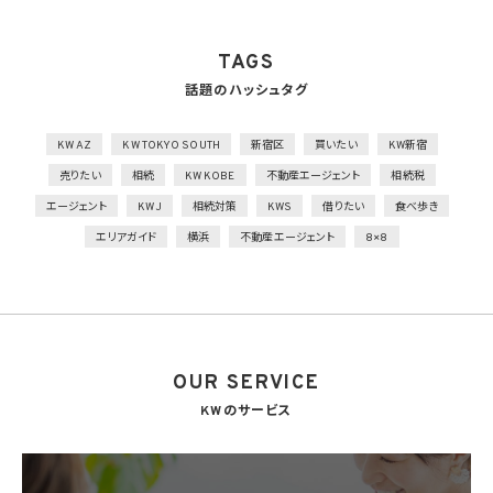
を行うとともに、権限を有しない者による個人データの閲覧を防止する措置を実施
2）個人データを取り扱う機器、電子媒体及び書類等の盗難又は紛失等を防止するため
の措置を講じるとともに、事業所内の移動を含め、当該機器、電子媒体等を持ち運ぶ場
TAGS
合、容易に個人データが判明しないよう措置を実施
話題のハッシュタグ
技術的安全管理措置
1）アクセス制御を実施して、担当者及び取り扱う個人情報データベース等の範囲を限定
2）個人データを取り扱う情報システムを外部からの不正アクセス又は不正ソフトウェア
KW AZ
KW TOKYO SOUTH
新宿区
買いたい
KW新宿
から保護する仕組みを導入
売りたい
相続
KW KOBE
不動産エージェント
相続税
外的環境の把握
エージェント
KWJ
相続対策
KWS
借りたい
食べ歩き
個人データを保管しているA国における個人情報の保護に関する制度を把握した上で安
エリアガイド
横浜
不動産エージェント
8×8
全管理措置を実施
7. 漏洩時の報告等
当社は、当社の取り扱う個人情報の漏洩、滅失、毀損等の事態が生じた場合において、個
人情報保護法の定めに基づき個人情報保護委員会への報告及び本人への通知を要す
る場合には、かかる報告及び通知を行います。
OUR SERVICE
8. 第三者提供
8.1 当社は、第4.1項各号のいずれかに該当する場合を除くほか、あらかじめ本人の同意を
KWのサービス
得ないで、個人情報を第三者に提供しません。但し、次に掲げる場合は上記に定める第三
者への提供には該当しません。
(1) 利用目的の達成に必要な範囲内において個人情報の取扱いの全部又は一部を委託
することに伴って個人情報を提供する場合