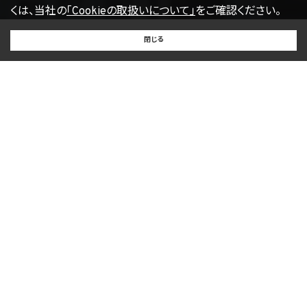
くは、当社の
「Cookieの取扱いについて」
をご確認ください。
【2022年4月1日改訂】
BUY
SELL
RENT
閉じる
買いたい
売りたい
借りたい