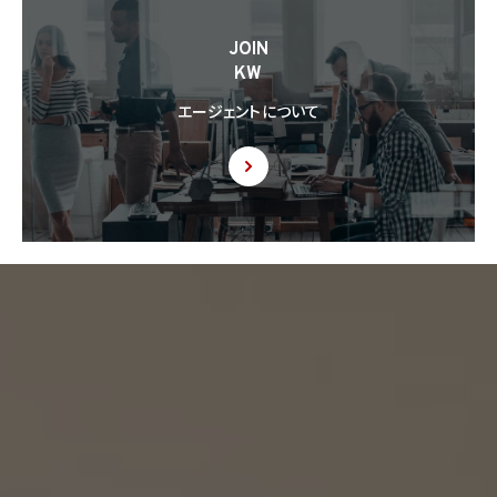
8.6 当社は、個人情報を第三者に提供した第三者から、個人情報の第三者提供及び提
JOIN
供された個人情報の利用方法について本人の同意を取得したことを証する記録を提出
KW
するように求められた場合、当該第三者に対し当該記録を提出することがあります。
エージェントについて
9. 共同利用
9.1 当社が運営するウェブサイトの問合せフォームから当社に連絡を行ったお客様から取
得した情報に関して、当社は、KW加盟店との間で、下記の通り、個人情報を共同利用しま
す。以下、KW加盟店は、当社が運営する下記のウェブサイト上で、KW加盟店として掲載さ
れている事業者を意味するものとします。
https://kellerwilliams.jp/kamei-ten/
(1) 共同して利用される個人情報の項目
(i) 当社が運営するウェブサイトの問合せフォームから当社に連絡を行ったお客様の氏
名、メールアドレス、その他当該連絡に含まれる個人情報
(ii) お客様が当社サービスを介して売買又は賃貸借することを希望される物件（物件の
持分も含む。）についての情報
(2) 利用する者の利用目的
(i) 前号(i)の情報については、当社又はKW加盟店（KWエージェント及びKW加盟店の役
職員を含みます。）から前号(i)に定めるお客様に対して連絡を行うこと。
(ii) 前号(ii)の情報については、KW加盟店（KWエージェント及びKW加盟店の役職員を
含みます。）において、物件についての営業活動、及び売買又は賃貸借に向けた仲介業務
を行うこと。
(3) 上記個人情報の管理について責任を有する者の名称、住所及び代表者氏名
エージェント・グロース株式会社（但し、KW加盟店（KWエージェント及びKW加盟店の役
職員を含みます。）がお客様に対して連絡を行った場合は、当該KW加盟店が責任を有す