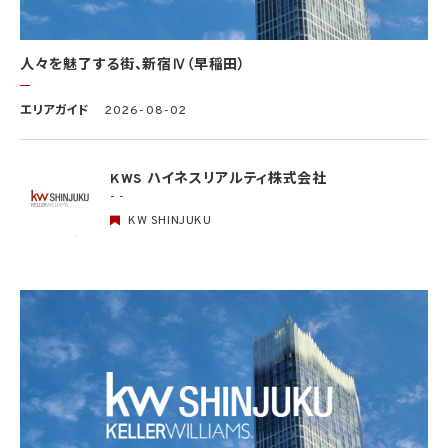
する場合
(5) 第三者から要配慮個人情報の提供を受ける場合であって、当該第三者による当該提
供が第8.1項各号のいずれかに該当するとき
人々を魅了する街、新宿Ⅳ（早稲田）
5.3 当社は、第三者から個人情報の提供を受けるに際しては、個人情報保護委員会規則
で定めるところにより、次に掲げる事項の確認を行います。ただし、当該第三者による当
エリアガイド
2026-08-02
該個人情報の提供が第4.1項各号のいずれかに該当する場合又は第8.1項各号のいずれ
かに該当する場合を除きます。
(1) 当該第三者の氏名又は名称及び住所、並びに法人の場合はその代表者（法人でない
団体で代表者又は管理人の定めのあるものの場合は、その代表者又は管理人）の氏名
KWS ハイネスリアルティ株式会社
(2) 当該第三者による当該個人情報の取得の経緯
- -
KW SHINJUKU
6. 個人情報の安全管理
当社は、個人情報の紛失、破壊、改ざん及び漏洩などのリスクに対して、個人情報の安全
管理が図られるよう、当社の従業員に対し、必要かつ適切な監督を行います。また、当社
は、個人情報の取扱いの全部又は一部を委託する場合は、委託先において個人情報の安
全管理が図られるよう、必要かつ適切な監督を行います。当社の保有個人データに関す
る具体的な安全管理措置の内容は、以下のとおりです。
基本方針の策定
個人データの適正な取扱いの確保のため、「関係法令・ガイドライン等の遵守」、「質問及
び苦情処理の窓口」等についての基本方針として、本プライバシーポリシーを策定
個人データの取扱いに係る規律の整備
取得、利用、保存、提供、削除・廃棄等の段階ごとに、取扱方法、責任者・担当者及びその