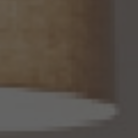
ん。
(1) 当該第三者が当社から個人関連情報の提供を受けて本人が識別される個人データ
として取得することを認める旨の本人の同意が得られていること。
(2) 外国にある第三者への提供にあっては、前号の本人の同意を得ようとする場合にお
いて、個人情報保護委員会規則で定めるところにより、あらかじめ、当該外国における個
人情報の保護に関する制度、当該第三者が講ずる個人情報の保護のための措置その他
本人に参考となるべき情報が本人に提供されていること。
13.2 当社は、個人関連情報を第三者に提供したときは、個人情報保護法第31条に従い、
記録の作成及び保存を行います。
13.3 当社は、第三者から個人関連情報の提供を受けるに際しては、個人情報保護法第31
条に従い、必要な確認を行い、当該確認にかかる記録の作成及び保存を行うものとしま
す。
14. 仮名加工情報の取扱い
14.1 当社は、仮名加工情報（個人情報保護法第2条第5項に定めるものを意味し、同法第
16条第5項に定める仮名加工情報データベース等を構成するものに限ります。以下同
じ。）を作成するときは、個人情報保護委員会規則で定める基準に従い、個人情報を加工
するものとします。
14.2 当社は、仮名加工情報を作成したとき、又は仮名加工情報及び当該仮名加工情報に
係る削除情報等（個人情報保護法第41条第2項に定めるものを意味します。以下同じ。）
を取得したときは、削除情報等の漏えいを防止するために必要なものとして個人情報保