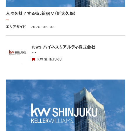
事務の遂行に支障を及ぼすおそれがあるとき
(5) 学術研究機関等に個人データを提供する場合であって、当該学術研究機関等が当該
人々を魅了する街、新宿Ⅴ（新大久保）
個人データを学術研究目的で取り扱う必要があるとき（当該個人データを取り扱う目的
の一部が学術研究目的である場合を含み、個人の権利利益を不当に侵害するおそれが
ある場合を除きます。）。
エリアガイド
2026-08-02
4.2 当社は、違法又は不当な行為を助長し、又は誘発するおそれがある方法により個人
情報を利用しません。
KWS ハイネスリアルティ株式会社
- -
5. 個人情報の適正な取得
5.1 当社は、適正に個人情報を取得し、偽りその他不正の手段により取得しません。
KW SHINJUKU
5.2 当社は、次の場合を除き、あらかじめ本人の同意を得ないで、要配慮個人情報（個人
情報保護法第2条第3項に定義されるものを意味します。）を取得しません。
(1) 第4.1項第1号から第4号までのいずれかに該当する場合
(2) 学術研究機関等から要配慮個人情報を取得する場合であって、当該要配慮個人情報
を学術研究目的で取得する必要があるとき（当該要配慮個人情報を取得する目的の一
部が学術研究目的である場合を含み、個人の権利利益を不当に侵害するおそれがある
場合を除きます。）（当該個人情報取扱事業者と当該学術研究機関等が共同して学術研
究を行う場合に限ります。）
(3) 当該要配慮個人情報が、本人、国の機関、地方公共団体、学術研究機関等、個人情報
保護法第57条第1項各号に掲げる者その他個人情報保護委員会規則で定める者により
公開されている場合
(4) 本人を目視し、又は撮影することにより、その外形上明らかな要配慮個人情報を取得