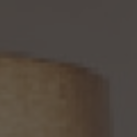
務を負わない場合は、この限りではありません。
12. 個人情報の利用停止等
当社は、本人から、(1)本人の個人情報が、あらかじめ公表された利用目的の範囲を超え
て取り扱われている、若しくは違法若しくは不当な行為を助長し、若しくは誘発するおそれ
がある方法により利用されているという理由により、又は本人の個人情報が偽りその他
不正の手段により取得されたものであるという理由により、個人情報保護法の定めに基
づきその利用の停止又は消去（以下「利用停止等」といいます。）を求められた場合、(2)
個人情報がご本人の同意なく第三者に提供されているという理由により、個人情報保護
法の定めに基づきその提供の停止（以下「提供停止」といいます。）を求められた場合、又
は(3)当社が本人の個人情報を利用する必要がなくなった場合、本人の個人情報にかか
る個人情報保護法第26条第1項本文に規定する事態が生じた場合その他本人の個人情
報の取扱により本人の権利又は正当な利益が害されるおそれがある場合に該当すると
いう理由により、個人情報保護法の定めに基づきその利用停止等又は提供停止を求め
られた場合において、そのご請求に理由があることが判明した場合には、本人ご自身か
らのご請求であることを確認の上で、遅滞なく個人情報の利用停止等又は提供停止を行
い、その旨を本人に通知します。但し、個人情報保護法その他の法令により、当社が利用
停止等又は提供停止の義務を負わない場合は、この限りではありません。
13. 個人関連情報の第三者提供
13.1 当社は、第三者が個人関連情報（個人情報保護法第2条第7項に定めるものを意味
し、同法第16条第7項に定める個人関連情報データベース等を構成するものに限ります。
以下同じ。）を個人データとして取得することが想定されるときは、第4.1項各号に掲げる
場合を除くほか、次に掲げる事項について、あらかじめ個人情報保護委員会規則で定め
るところにより確認することをしないで、当該個人関連情報を当該第三者に提供しませ