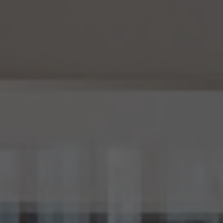
(1) 当社は、法令に基づく場合を除くほか、仮名加工情報を第三者に提供しません。但
し、第8.1項各号に掲げる場合は上記に定める第三者への提供には該当しません。
(2) 当社は、仮名加工情報の漏洩などのリスクに対して、仮名加工情報の安全管理が
図られるよう、当社の従業員に対し、必要かつ適切な監督を行います。また、当社は、仮名
加工情報の取扱いの全部又は一部を委託する場合は、委託先において個人情報の安全
管理が図られるよう、必要かつ適切な監督を行います。
(3) 当社は、仮名加工情報を取り扱うに当たっては、当該仮名加工情報の作成に用いら
れた個人情報に係る本人を識別するために、削除情報等を取得し、又は当該仮名加工情
報を他の情報と照合しないものとします。
(4) 当社は、仮名加工情報を取り扱うにあたっては、電話をかけ、郵便若しくは信書便に
より送付し、電報を送達し、ファックス若しくは電磁的方法を用いて送信し、又は住居を訪
問するために、当該仮名加工情報に含まれる連絡先その他の情報を利用しないものとし
ます。
15. 匿名加工情報の取扱い
15.1 当社は、匿名加工情報（個人情報保護法第2条第6項に定めるものを意味し、同法第
16条第6項に定める匿名加工情報データベース等を構成するものに限ります。以下同
じ。）を作成するときは、個人情報保護委員会規則で定める基準に従い、個人情報を加工
するものとします。
15.2 当社は、匿名加工情報を作成したときは、個人情報保護委員会規則で定める基準に
従い、安全管理のための措置を講じます。
15.3 当社は、匿名加工情報を作成したときは、個人情報保護委員会規則で定めるところ
により、当該匿名加工情報に含まれる個人に関する情報の項目を公表します。