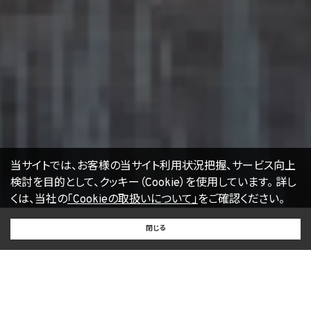
17. お問い合わせ
開示等のお申出、ご意見、ご質問、苦情のお申出その他個人情報の取扱いに関するお問
い合わせは、下記の窓口までお願い致します。
個人情報取扱事業者の名称、住所及び代表者氏名
〒105-0001 東京都港区虎ノ門一丁目17番1号
エージェント・グロース株式会社
代表取締役社長 山本豪
個人情報お問合せ担当
E-mail：
kwjapan@kwj.jp
（なお、受付時間は、平日9時から17時までとさせていただきます。）
18. 継続的改善
当社は、個人情報の取扱いに関する運用状況を適宜見直し、継続的な改善に努めるもの
当サイトでは、お客様の当サイト利用状況把握、サービス向上
とし、必要に応じて、本プライバシーポリシーを変更することがあります。
検討を目的として、クッキー（Cookie）を使用しています。
詳し
くは、当社の
「Cookieの取扱いについて」
をご確認ください。
【2022年4月1日改訂】
BUY
SELL
RENT
閉じる
買いたい
売りたい
借りたい