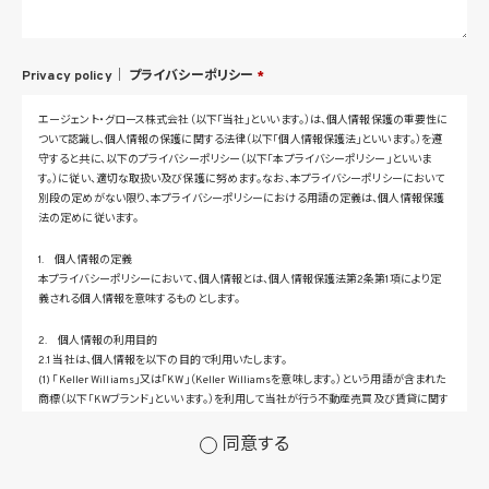
Privacy policy｜
プライバシーポリシー
*
エージェント・グロース株式会社（以下「当社」といいます。）は、個人情報保護の重要性に
ついて認識し、個人情報の保護に関する法律（以下「個人情報保護法」といいます。）を遵
守すると共に、以下のプライバシーポリシー（以下「本プライバシーポリシー」といいま
す。）に従い、適切な取扱い及び保護に努めます。なお、本プライバシーポリシーにおいて
別段の定めがない限り、本プライバシーポリシーにおける用語の定義は、個人情報保護
法の定めに従います。
1. 個人情報の定義
本プライバシーポリシーにおいて、個人情報とは、個人情報保護法第2条第1項により定
義される個人情報を意味するものとします。
2. 個人情報の利用目的
2.1 当社は、個人情報を以下の目的で利用いたします。
(1) 「Keller Williams」又は「KW」（Keller Williamsを意味します。）という用語が含まれた
商標（以下「KWブランド」といいます。）を利用して当社が行う不動産売買及び賃貸に関す
るサービスその他の当社が運営するサービス（以下総称して「当社サービス」といいます。）
の提供のため
同意する
(2) 当社サービス及び当社がKWブランドのライセンスを行う対象となる事業者（サブラ
イセンシー。以下「KW加盟店」といいます。）におけるサービスに関するご案内、お問い合