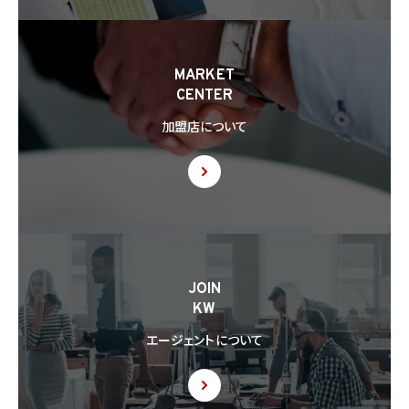
8.3 第8.2項に基づき外国にある第三者への提供につき本人の同意を得る場合、以下の
事項について本人に情報を提供するものとします。但し、第1号の事項が特定できない場
合、第1号及び第2号の事項に代えて、第1号の事項が特定できない旨及びその理由、並び
に当該事項に代わる本人に参考となるべき情報があれば当該情報を提供するものとし
MARKET
ます。
CENTER
(1) 当該外国の名称
(2) 当該外国における個人情報の保護に関する制度に関する情報
加盟店について
(3) 当該第三者が講じる個人情報の保護のための措置に関する情報（当該情報を提供
できない場合は、その旨及びその理由）
8.4 当社は、個人情報を第三者に提供したときは、個人情報保護法第29条に従い、記録
の作成及び保存を行います。
8.5 当社は、第三者から個人情報の提供を受けるに際しては、個人情報保護法第30条
に従い、必要な確認を行い、当該確認にかかる記録の作成及び保存を行うものとします。
8.6 当社は、個人情報を第三者に提供した第三者から、個人情報の第三者提供及び提
JOIN
供された個人情報の利用方法について本人の同意を取得したことを証する記録を提出
KW
するように求められた場合、当該第三者に対し当該記録を提出することがあります。
エージェントについて
9. 共同利用
9.1 当社が運営するウェブサイトの問合せフォームから当社に連絡を行ったお客様から取
得した情報に関して、当社は、KW加盟店との間で、下記の通り、個人情報を共同利用しま
す。以下、KW加盟店は、当社が運営する下記のウェブサイト上で、KW加盟店として掲載さ