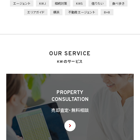
外的環境の把握
エージェント
KWJ
相続対策
KWS
借りたい
食べ歩き
個人データを保管しているA国における個人情報の保護に関する制度を把握した上で安
エリアガイド
横浜
不動産エージェント
8×8
全管理措置を実施
7. 漏洩時の報告等
当社は、当社の取り扱う個人情報の漏洩、滅失、毀損等の事態が生じた場合において、個
人情報保護法の定めに基づき個人情報保護委員会への報告及び本人への通知を要す
る場合には、かかる報告及び通知を行います。
OUR SERVICE
8. 第三者提供
8.1 当社は、第4.1項各号のいずれかに該当する場合を除くほか、あらかじめ本人の同意を
KWのサービス
得ないで、個人情報を第三者に提供しません。但し、次に掲げる場合は上記に定める第三
者への提供には該当しません。
(1) 利用目的の達成に必要な範囲内において個人情報の取扱いの全部又は一部を委託
することに伴って個人情報を提供する場合
(2) 合併その他の事由による事業の承継に伴って個人情報が提供される場合
PROPERTY
(3) 第9項の定めに基づき共同利用する場合
CONSULTATION
8.2 第8.1項の定めにかかわらず、当社は、第4.1項各号のいずれかに該当する場合を除く
売却査定・無料相談
ほか、外国（個人情報保護法第28条に基づき個人情報保護委員会規則で指定される国
を除きます。）にある第三者（個人情報保護法第28条に基づき個人情報保護委員会規則
で指定される基準に適合する体制を整備している者を除きます。）に個人情報を提供する
場合には、あらかじめ外国にある第三者への提供を認める旨の本人の同意を得るもの
とします。