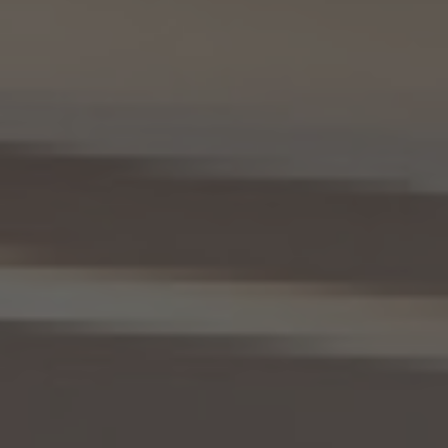
等の情報
(2) 利用する者の利用目的
業務上又は緊急時の連絡（物件の問い合わせを含みます。）、金銭の支払い、法令上要求
される諸手続きへの対応、会社案内等への掲出、その他これらの事項に付随する目的
(3) 上記個人情報の管理について責任を有する者の氏名又は名称、住所、代表者名等
本人が所属する各KW加盟店の個人情報保護方針に記載の通り。
10. 個人情報の開示
10.1 当社は、本人から、個人情報保護法の定めに基づき個人情報の開示を求められたと
きは、本人ご自身からのご請求であることを確認の上で、本人に対し、遅滞なく開示を行
います（当該個人情報が存在しないときにはその旨を通知いたします。）。但し、個人情報
保護法その他の法令により、当社が開示の義務を負わない場合は、この限りではありま
せん。
10.2 前項の定めは、本人が識別される個人情報にかかる、第8.4項に基づき作成した第
三者への提供にかかる記録及び第8.5項に基づき作成した第三者からの提供にかかる
記録について準用するものとします。
11. 個人情報の訂正等
当社は、本人から、個人情報が真実でないという理由によって、個人情報保護法の定めに
基づきその内容の訂正、追加又は削除（以下「訂正等」といいます。）を求められた場合に
は、本人ご自身からのご請求であることを確認の上で、利用目的の達成に必要な範囲内
において、遅滞なく必要な調査を行い、その結果に基づき、個人情報の内容の訂正等を行
い、その旨を本人に通知します（訂正等を行わない旨の決定をしたときは、本人に対しそ
の旨を通知いたします。）。但し、個人情報保護法その他の法令により、当社が訂正等の義