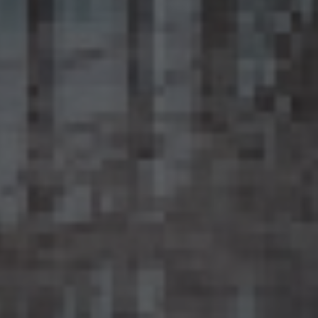
15.4 当社は、匿名加工情報（当社が作成したもの及び第三者から提供を受けたものを含
みます。以下別段の定めがない限り同様とします。）を第三者に提供するときは、個人情報
保護委員会規則で定めるところにより、あらかじめ、 第三者に提供される匿名加工情報
に含まれる個人に関する情報の項目及びその提供の方法について公表するとともに、当
該第三者に対して、当該提供に係る情報が匿名加工情報である旨を明示します。
15.5 当社は、匿名加工情報を取り扱うに当たっては、匿名加工情報の作成に用いられた
個人情報に係る本人を識別するために、(1)匿名加工情報を他の情報と照合すること、及
び(2)当該個人情報から削除された記述等若しくは個人識別符号又は個人情報保護法
第43条第1項の規定により行われた加工の方法に関する情報を取得すること（(2)は第
三者から提供を受けた当該匿名加工情報についてのみ）を行わないものとします。
15.6 当社は、匿名加工情報の安全管理のために必要かつ適切な措置、匿名加工情報の
作成その他の取扱いに関する苦情の処理その他の匿名加工情報の適正な取扱いを確保
するために 必要な措置を自ら講じ、かつ、当該措置の内容を公表するよう努めるものと
します。
16. Cookie（クッキー）その他の技術の利用
当社のサービスは、Cookie及びこれに類する技術を利用することがあります。これらの技
術は、当社による当社のサービスの利用状況等の把握に役立ち、サービス向上に資する
ものです。Cookieを無効化されたいユーザーは、ウェブブラウザの設定を変更することに
よりCookieを無効化することができます。但し、Cookieを無効化すると、当社のサービス
の一部の機能をご利用いただけなくなる場合があります。