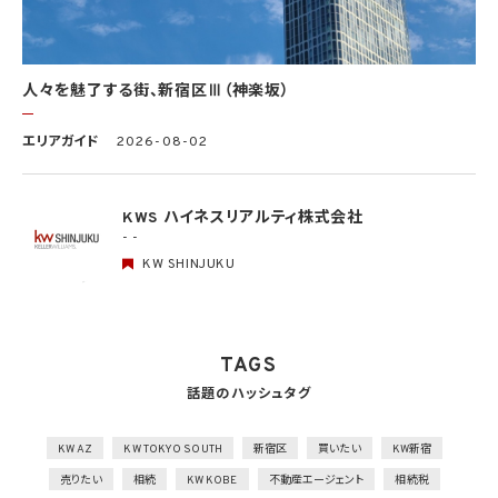
任務等について個人データの取扱規程を策定
組織的安全管理措置
1）個人データの取扱いに関する責任者を設置するとともに、個人データを取り扱う従業
者及び当該従業者が取り扱う個人データの範囲を明確化し、法や取扱規程に違反してい
人々を魅了する街、新宿区Ⅲ（神楽坂）
る事実又は兆候を把握した場合の責任者への報告連絡体制を整備
2）個人データの取扱状況について、定期的に自己点検を実施するとともに、他部署や外
エリアガイド
2026-08-02
部の者による監査を実施
人的安全管理措置
1）個人データの取扱いに関する留意事項について、従業者に定期的な研修を実施
KWS ハイネスリアルティ株式会社
2）個人データについての秘密保持に関する事項を就業規則に記載
- -
KW SHINJUKU
物理的安全管理措置
1）個人データを取り扱う区域において、従業者の入退室管理及び持ち込む機器等の制限
を行うとともに、権限を有しない者による個人データの閲覧を防止する措置を実施
2）個人データを取り扱う機器、電子媒体及び書類等の盗難又は紛失等を防止するため
の措置を講じるとともに、事業所内の移動を含め、当該機器、電子媒体等を持ち運ぶ場
TAGS
合、容易に個人データが判明しないよう措置を実施
話題のハッシュタグ
技術的安全管理措置
1）アクセス制御を実施して、担当者及び取り扱う個人情報データベース等の範囲を限定
2）個人データを取り扱う情報システムを外部からの不正アクセス又は不正ソフトウェア
KW AZ
KW TOKYO SOUTH
新宿区
買いたい
KW新宿
から保護する仕組みを導入
売りたい
相続
KW KOBE
不動産エージェント
相続税