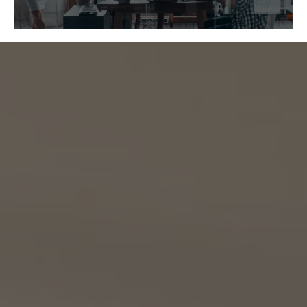
れている事業者を意味するものとします。
https://kellerwilliams.jp/kamei-ten/
(1) 共同して利用される個人情報の項目
(i) 当社が運営するウェブサイトの問合せフォームから当社に連絡を行ったお客様の氏
名、メールアドレス、その他当該連絡に含まれる個人情報
(ii) お客様が当社サービスを介して売買又は賃貸借することを希望される物件（物件の
持分も含む。）についての情報
(2) 利用する者の利用目的
(i) 前号(i)の情報については、当社又はKW加盟店（KWエージェント及びKW加盟店の役
職員を含みます。）から前号(i)に定めるお客様に対して連絡を行うこと。
(ii) 前号(ii)の情報については、KW加盟店（KWエージェント及びKW加盟店の役職員を
含みます。）において、物件についての営業活動、及び売買又は賃貸借に向けた仲介業務
を行うこと。
(3) 上記個人情報の管理について責任を有する者の名称、住所及び代表者氏名
エージェント・グロース株式会社（但し、KW加盟店（KWエージェント及びKW加盟店の役
職員を含みます。）がお客様に対して連絡を行った場合は、当該KW加盟店が責任を有す
るものとする。）
東京都港区虎ノ門一丁目17番1号
代表取締役 山本豪
9.2 当社は、KWエージェント及びKW加盟店の役職員に関する情報に関して、当該個人
が所属する加盟店以外のKW加盟店を含む全KW加盟店との間で、下記の通り、個人情報
を共同利用します。
(1) 共同して利用される個人情報の項目
KWエージェントに関する、氏名、生年月日、性別、電話番号、電子メールアドレス、顔写真