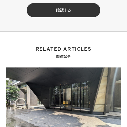
せ等への対応のため
(3) 当社の商品、サービス等のご案内のため
確認する
(4) 当社サービスに関する当社の規約、ポリシー等（以下「規約等」といいます。）に違反す
る行為に対する対応のため
(5) 当社サービスに関する規約等の変更などを通知するため
(6) サービス利用の状況等に関する情報を分析して当社のサービスの改善、新サービス
の開発等に役立てるため
(7) ①KWブランドのライセンサー（以下「KWライセンサー」といいます。）、②KWブランド
を使用する第三者及び③KWブランドを使用するサービスの管理に関わる第三者（いずれ
RELATED ARTICLES
も外国に所在する場合を含みます。）に対し個人情報（(i)当社サービスにおける顧客に関
する情報、(ii)物件情報、及び(iii)KWエージェントに関する情報を含みます。）を提供する
関連記事
ため。なお、KWエージェントとは、KW加盟店の業務に従事する個人を意味します。また、
顧客に関する情報は、当該顧客に関する情報のうち、物件情報を除く部分を意味します。
(8) 当社サービスを介して販売等が行われる物件に関する情報について、当社、KWライ
センサー、その他KWブランドを利用して事業を行う事業者のポータルサイト、ウェブ広
告、その他インターネット上において公開するため
(9) 雇用管理及び社内手続のため（役職員の個人情報について）、並びに人材採用活動
における選考及び連絡のため（応募者の個人情報について）
(10) KWエージェント並びに当社及びKW加盟店の役職員に関する情報に関して、当該
情報を当社又はKWライセンサーが運営するウェブサイト（当社又はKWライセンサーか
ら委託を受けた第三者によって運営されるウェブサイトを含み、当該ウェブサイトが一般
向けに公開される場合を含みます。）上に掲載するため
(11) 株主管理、会社法その他法令上の手続対応のため（株主、新株予約権者等の個人情
報について）
(12) 当社のサービスを通じて実施された不動産に関する取引の実績について、個人を識