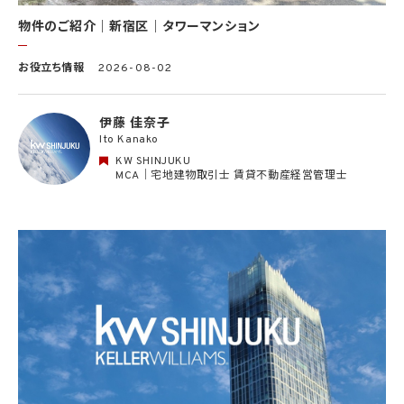
別できない形式に加工した統計データを作成するため
(13) その他、上記利用目的に付随する目的のため
物件のご紹介｜新宿区｜タワーマンション
2.2 第2.1項第7号に基づいて個人情報の提供を受けた第三者は、当社サービスに関連す
お役立ち情報
2026-08-02
る運営、サービスの利用状況等を分析した情報を用いたシステムの改善及び開発並びに
マーケティング、宣伝又は広告等を行う目的で、個人情報を利用いたします。但し、個人情
報の主体である個人（以下「本人」といいます。）が、これらの利用目的で個人情報を利用
伊藤 佳奈子
することについて同意を撤回し又は異議を述べた場合には、当社はただちにその旨を当
Ito Kanako
該第三者に通知するものとします。
KW SHINJUKU
3. 個人情報利用目的の変更
MCA｜宅地建物取引士 賃貸不動産経営管理士
当社は、個人情報の利用目的を関連性を有すると合理的に認められる範囲内において
変更することがあり、変更した場合には本人に通知し又は公表します。
4. 個人情報利用の制限
4.1 当社は、個人情報保護法その他の法令により許容される場合を除き、本人の同意を得
ず、利用目的の達成に必要な範囲を超えて個人情報を取り扱いません。但し、次の場合は
この限りではありません。
(1) 法令に基づく場合
(2) 人の生命、身体又は財産の保護のために必要がある場合であって、本人の同意を得
ることが困難であるとき
(3) 公衆衛生の向上又は児童の健全な育成の推進のために特に必要がある場合であっ
て、本人の同意を得ることが困難であるとき
(4) 国の機関もしくは地方公共団体又はその委託を受けた者が法令の定める事務を遂
行することに対して協力する必要がある場合であって、本人の同意を得ることにより当該