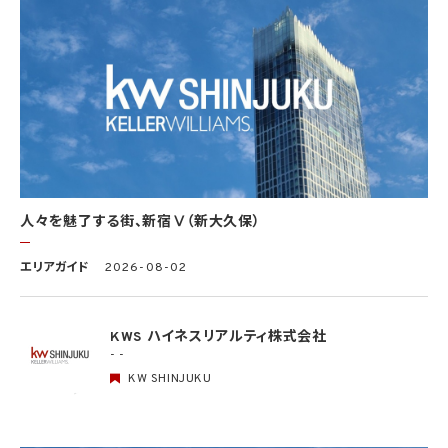
4.1 当社は、個人情報保護法その他の法令により許容される場合を除き、本人の同意を得
ず、利用目的の達成に必要な範囲を超えて個人情報を取り扱いません。但し、次の場合は
この限りではありません。
(1) 法令に基づく場合
(2) 人の生命、身体又は財産の保護のために必要がある場合であって、本人の同意を得
ることが困難であるとき
(3) 公衆衛生の向上又は児童の健全な育成の推進のために特に必要がある場合であっ
て、本人の同意を得ることが困難であるとき
(4) 国の機関もしくは地方公共団体又はその委託を受けた者が法令の定める事務を遂
行することに対して協力する必要がある場合であって、本人の同意を得ることにより当該
事務の遂行に支障を及ぼすおそれがあるとき
(5) 学術研究機関等に個人データを提供する場合であって、当該学術研究機関等が当該
人々を魅了する街、新宿Ⅴ（新大久保）
個人データを学術研究目的で取り扱う必要があるとき（当該個人データを取り扱う目的
の一部が学術研究目的である場合を含み、個人の権利利益を不当に侵害するおそれが
ある場合を除きます。）。
エリアガイド
2026-08-02
4.2 当社は、違法又は不当な行為を助長し、又は誘発するおそれがある方法により個人
情報を利用しません。
KWS ハイネスリアルティ株式会社
- -
5. 個人情報の適正な取得
5.1 当社は、適正に個人情報を取得し、偽りその他不正の手段により取得しません。
KW SHINJUKU
5.2 当社は、次の場合を除き、あらかじめ本人の同意を得ないで、要配慮個人情報（個人
情報保護法第2条第3項に定義されるものを意味します。）を取得しません。
(1) 第4.1項第1号から第4号までのいずれかに該当する場合