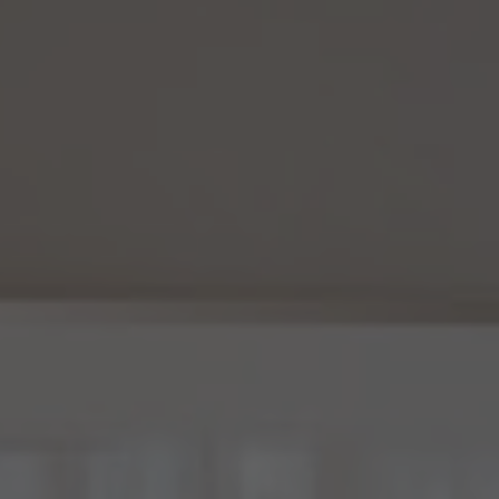
(5) 当社は、仮名加工情報を取り扱うにあたっては、電話をかけ、郵便若しくは信書便
により送付し、電報を送達し、ファックス若しくは電磁的方法を用いて送信し、又は住居を
訪問するために、当該仮名加工情報に含まれる連絡先その他の情報を利用しないものと
します。
(6) 仮名加工情報については、第7項及び第10項から第12項までの規定を適用しない
ものとします。
14.4 当社は、仮名加工情報（個人情報であるものを除く。以下本第14.4項において同じ。）
について、以下の定めに従います。
(1) 当社は、法令に基づく場合を除くほか、仮名加工情報を第三者に提供しません。但
し、第8.1項各号に掲げる場合は上記に定める第三者への提供には該当しません。
(2) 当社は、仮名加工情報の漏洩などのリスクに対して、仮名加工情報の安全管理が
図られるよう、当社の従業員に対し、必要かつ適切な監督を行います。また、当社は、仮名
加工情報の取扱いの全部又は一部を委託する場合は、委託先において個人情報の安全
管理が図られるよう、必要かつ適切な監督を行います。
(3) 当社は、仮名加工情報を取り扱うに当たっては、当該仮名加工情報の作成に用いら
れた個人情報に係る本人を識別するために、削除情報等を取得し、又は当該仮名加工情
報を他の情報と照合しないものとします。
(4) 当社は、仮名加工情報を取り扱うにあたっては、電話をかけ、郵便若しくは信書便に
より送付し、電報を送達し、ファックス若しくは電磁的方法を用いて送信し、又は住居を訪
問するために、当該仮名加工情報に含まれる連絡先その他の情報を利用しないものとし
ます。
15. 匿名加工情報の取扱い