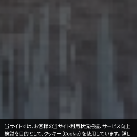
するために 必要な措置を自ら講じ、かつ、当該措置の内容を公表するよう努めるものと
します。
16. Cookie（クッキー）その他の技術の利用
当社のサービスは、Cookie及びこれに類する技術を利用することがあります。これらの技
術は、当社による当社のサービスの利用状況等の把握に役立ち、サービス向上に資する
ものです。Cookieを無効化されたいユーザーは、ウェブブラウザの設定を変更することに
よりCookieを無効化することができます。但し、Cookieを無効化すると、当社のサービス
の一部の機能をご利用いただけなくなる場合があります。
17. お問い合わせ
開示等のお申出、ご意見、ご質問、苦情のお申出その他個人情報の取扱いに関するお問
い合わせは、下記の窓口までお願い致します。
個人情報取扱事業者の名称、住所及び代表者氏名
〒105-0001 東京都港区虎ノ門一丁目17番1号
エージェント・グロース株式会社
代表取締役社長 山本豪
個人情報お問合せ担当
E-mail：
kwjapan@kwj.jp
（なお、受付時間は、平日9時から17時までとさせていただきます。）
18. 継続的改善
当社は、個人情報の取扱いに関する運用状況を適宜見直し、継続的な改善に努めるもの
当サイトでは、お客様の当サイト利用状況把握、サービス向上
とし、必要に応じて、本プライバシーポリシーを変更することがあります。
検討を目的として、クッキー（Cookie）を使用しています。
詳し