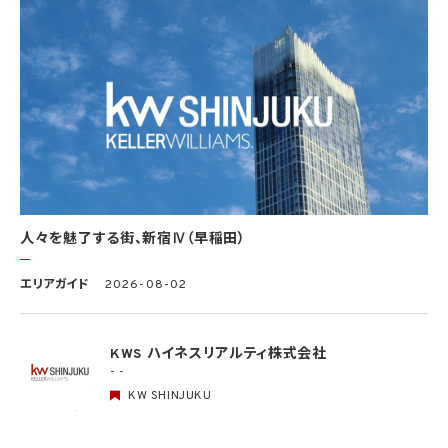
(2) 学術研究機関等から要配慮個人情報を取得する場合であって、当該要配慮個人情報
を学術研究目的で取得する必要があるとき（当該要配慮個人情報を取得する目的の一
部が学術研究目的である場合を含み、個人の権利利益を不当に侵害するおそれがある
場合を除きます。）（当該個人情報取扱事業者と当該学術研究機関等が共同して学術研
究を行う場合に限ります。）
(3) 当該要配慮個人情報が、本人、国の機関、地方公共団体、学術研究機関等、個人情報
保護法第57条第1項各号に掲げる者その他個人情報保護委員会規則で定める者により
公開されている場合
(4) 本人を目視し、又は撮影することにより、その外形上明らかな要配慮個人情報を取得
する場合
(5) 第三者から要配慮個人情報の提供を受ける場合であって、当該第三者による当該提
供が第8.1項各号のいずれかに該当するとき
人々を魅了する街、新宿Ⅳ（早稲田）
5.3 当社は、第三者から個人情報の提供を受けるに際しては、個人情報保護委員会規則
で定めるところにより、次に掲げる事項の確認を行います。ただし、当該第三者による当
エリアガイド
2026-08-02
該個人情報の提供が第4.1項各号のいずれかに該当する場合又は第8.1項各号のいずれ
かに該当する場合を除きます。
(1) 当該第三者の氏名又は名称及び住所、並びに法人の場合はその代表者（法人でない
団体で代表者又は管理人の定めのあるものの場合は、その代表者又は管理人）の氏名
KWS ハイネスリアルティ株式会社
(2) 当該第三者による当該個人情報の取得の経緯
- -
KW SHINJUKU
6. 個人情報の安全管理
当社は、個人情報の紛失、破壊、改ざん及び漏洩などのリスクに対して、個人情報の安全
管理が図られるよう、当社の従業員に対し、必要かつ適切な監督を行います。また、当社