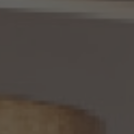
三者への提供にかかる記録及び第8.5項に基づき作成した第三者からの提供にかかる
記録について準用するものとします。
11. 個人情報の訂正等
当社は、本人から、個人情報が真実でないという理由によって、個人情報保護法の定めに
基づきその内容の訂正、追加又は削除（以下「訂正等」といいます。）を求められた場合に
は、本人ご自身からのご請求であることを確認の上で、利用目的の達成に必要な範囲内
において、遅滞なく必要な調査を行い、その結果に基づき、個人情報の内容の訂正等を行
い、その旨を本人に通知します（訂正等を行わない旨の決定をしたときは、本人に対しそ
の旨を通知いたします。）。但し、個人情報保護法その他の法令により、当社が訂正等の義
務を負わない場合は、この限りではありません。
12. 個人情報の利用停止等
当社は、本人から、(1)本人の個人情報が、あらかじめ公表された利用目的の範囲を超え
て取り扱われている、若しくは違法若しくは不当な行為を助長し、若しくは誘発するおそれ
がある方法により利用されているという理由により、又は本人の個人情報が偽りその他
不正の手段により取得されたものであるという理由により、個人情報保護法の定めに基
づきその利用の停止又は消去（以下「利用停止等」といいます。）を求められた場合、(2)
個人情報がご本人の同意なく第三者に提供されているという理由により、個人情報保護
法の定めに基づきその提供の停止（以下「提供停止」といいます。）を求められた場合、又
は(3)当社が本人の個人情報を利用する必要がなくなった場合、本人の個人情報にかか
る個人情報保護法第26条第1項本文に規定する事態が生じた場合その他本人の個人情
報の取扱により本人の権利又は正当な利益が害されるおそれがある場合に該当すると
いう理由により、個人情報保護法の定めに基づきその利用停止等又は提供停止を求め
られた場合において、そのご請求に理由があることが判明した場合には、本人ご自身か