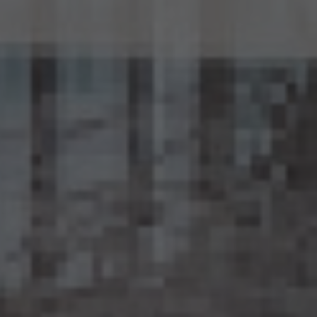
15.1 当社は、匿名加工情報（個人情報保護法第2条第6項に定めるものを意味し、同法第
16条第6項に定める匿名加工情報データベース等を構成するものに限ります。以下同
じ。）を作成するときは、個人情報保護委員会規則で定める基準に従い、個人情報を加工
するものとします。
15.2 当社は、匿名加工情報を作成したときは、個人情報保護委員会規則で定める基準に
従い、安全管理のための措置を講じます。
15.3 当社は、匿名加工情報を作成したときは、個人情報保護委員会規則で定めるところ
により、当該匿名加工情報に含まれる個人に関する情報の項目を公表します。
15.4 当社は、匿名加工情報（当社が作成したもの及び第三者から提供を受けたものを含
みます。以下別段の定めがない限り同様とします。）を第三者に提供するときは、個人情報
保護委員会規則で定めるところにより、あらかじめ、 第三者に提供される匿名加工情報
に含まれる個人に関する情報の項目及びその提供の方法について公表するとともに、当
該第三者に対して、当該提供に係る情報が匿名加工情報である旨を明示します。
15.5 当社は、匿名加工情報を取り扱うに当たっては、匿名加工情報の作成に用いられた
個人情報に係る本人を識別するために、(1)匿名加工情報を他の情報と照合すること、及
び(2)当該個人情報から削除された記述等若しくは個人識別符号又は個人情報保護法
第43条第1項の規定により行われた加工の方法に関する情報を取得すること（(2)は第
三者から提供を受けた当該匿名加工情報についてのみ）を行わないものとします。
15.6 当社は、匿名加工情報の安全管理のために必要かつ適切な措置、匿名加工情報の
作成その他の取扱いに関する苦情の処理その他の匿名加工情報の適正な取扱いを確保