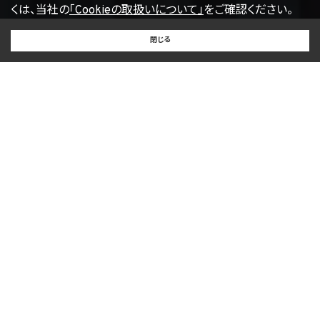
くは、当社の
「Cookieの取扱いについて」
をご確認ください。
【2022年4月1日改訂】
BUY
SELL
RENT
閉じる
買いたい
売りたい
借りたい