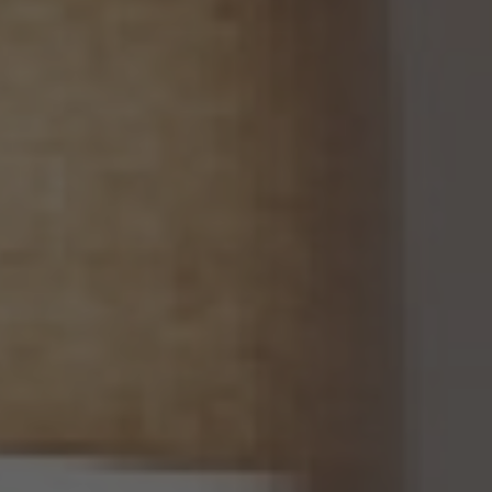
らのご請求であることを確認の上で、遅滞なく個人情報の利用停止等又は提供停止を行
い、その旨を本人に通知します。但し、個人情報保護法その他の法令により、当社が利用
停止等又は提供停止の義務を負わない場合は、この限りではありません。
13. 個人関連情報の第三者提供
13.1 当社は、第三者が個人関連情報（個人情報保護法第2条第7項に定めるものを意味
し、同法第16条第7項に定める個人関連情報データベース等を構成するものに限ります。
以下同じ。）を個人データとして取得することが想定されるときは、第4.1項各号に掲げる
場合を除くほか、次に掲げる事項について、あらかじめ個人情報保護委員会規則で定め
るところにより確認することをしないで、当該個人関連情報を当該第三者に提供しませ
ん。
(1) 当該第三者が当社から個人関連情報の提供を受けて本人が識別される個人データ
として取得することを認める旨の本人の同意が得られていること。
(2) 外国にある第三者への提供にあっては、前号の本人の同意を得ようとする場合にお
いて、個人情報保護委員会規則で定めるところにより、あらかじめ、当該外国における個
人情報の保護に関する制度、当該第三者が講ずる個人情報の保護のための措置その他
本人に参考となるべき情報が本人に提供されていること。
13.2 当社は、個人関連情報を第三者に提供したときは、個人情報保護法第31条に従い、
記録の作成及び保存を行います。
13.3 当社は、第三者から個人関連情報の提供を受けるに際しては、個人情報保護法第31
条に従い、必要な確認を行い、当該確認にかかる記録の作成及び保存を行うものとしま
す。