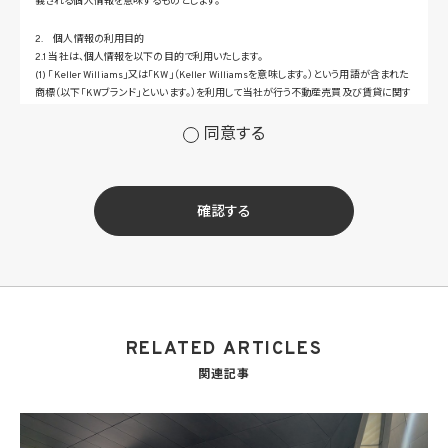
義される個人情報を意味するものとします。
2. 個人情報の利用目的
2.1 当社は、個人情報を以下の目的で利用いたします。
(1) 「Keller Williams」又は「KW」（Keller Williamsを意味します。）という用語が含まれた
商標（以下「KWブランド」といいます。）を利用して当社が行う不動産売買及び賃貸に関す
るサービスその他の当社が運営するサービス（以下総称して「当社サービス」といいます。）
の提供のため
同意する
(2) 当社サービス及び当社がKWブランドのライセンスを行う対象となる事業者（サブラ
イセンシー。以下「KW加盟店」といいます。）におけるサービスに関するご案内、お問い合
せ等への対応のため
(3) 当社の商品、サービス等のご案内のため
確認する
(4) 当社サービスに関する当社の規約、ポリシー等（以下「規約等」といいます。）に違反す
る行為に対する対応のため
(5) 当社サービスに関する規約等の変更などを通知するため
(6) サービス利用の状況等に関する情報を分析して当社のサービスの改善、新サービス
の開発等に役立てるため
(7) ①KWブランドのライセンサー（以下「KWライセンサー」といいます。）、②KWブランド
を使用する第三者及び③KWブランドを使用するサービスの管理に関わる第三者（いずれ
RELATED ARTICLES
も外国に所在する場合を含みます。）に対し個人情報（(i)当社サービスにおける顧客に関
する情報、(ii)物件情報、及び(iii)KWエージェントに関する情報を含みます。）を提供する
関連記事
ため。なお、KWエージェントとは、KW加盟店の業務に従事する個人を意味します。また、
顧客に関する情報は、当該顧客に関する情報のうち、物件情報を除く部分を意味します。
(8) 当社サービスを介して販売等が行われる物件に関する情報について、当社、KWライ
センサー、その他KWブランドを利用して事業を行う事業者のポータルサイト、ウェブ広