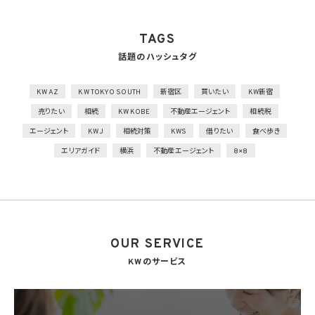
を行うとともに、権限を有しない者による個人データの閲覧を防止する措置を実施
2）個人データを取り扱う機器、電子媒体及び書類等の盗難又は紛失等を防止するため
の措置を講じるとともに、事業所内の移動を含め、当該機器、電子媒体等を持ち運ぶ場
TAGS
合、容易に個人データが判明しないよう措置を実施
話題のハッシュタグ
技術的安全管理措置
1）アクセス制御を実施して、担当者及び取り扱う個人情報データベース等の範囲を限定
2）個人データを取り扱う情報システムを外部からの不正アクセス又は不正ソフトウェア
KW AZ
KW TOKYO SOUTH
新宿区
買いたい
KW新宿
から保護する仕組みを導入
売りたい
相続
KW KOBE
不動産エージェント
相続税
外的環境の把握
エージェント
KWJ
相続対策
KWS
借りたい
食べ歩き
個人データを保管しているA国における個人情報の保護に関する制度を把握した上で安
エリアガイド
横浜
不動産エージェント
8×8
全管理措置を実施
7. 漏洩時の報告等
当社は、当社の取り扱う個人情報の漏洩、滅失、毀損等の事態が生じた場合において、個
人情報保護法の定めに基づき個人情報保護委員会への報告及び本人への通知を要す
る場合には、かかる報告及び通知を行います。
OUR SERVICE
8. 第三者提供
8.1 当社は、第4.1項各号のいずれかに該当する場合を除くほか、あらかじめ本人の同意を
KWのサービス
得ないで、個人情報を第三者に提供しません。但し、次に掲げる場合は上記に定める第三
者への提供には該当しません。
(1) 利用目的の達成に必要な範囲内において個人情報の取扱いの全部又は一部を委託
することに伴って個人情報を提供する場合