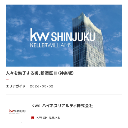
は、個人情報の取扱いの全部又は一部を委託する場合は、委託先において個人情報の安
全管理が図られるよう、必要かつ適切な監督を行います。当社の保有個人データに関す
る具体的な安全管理措置の内容は、以下のとおりです。
基本方針の策定
個人データの適正な取扱いの確保のため、「関係法令・ガイドライン等の遵守」、「質問及
び苦情処理の窓口」等についての基本方針として、本プライバシーポリシーを策定
個人データの取扱いに係る規律の整備
取得、利用、保存、提供、削除・廃棄等の段階ごとに、取扱方法、責任者・担当者及びその
任務等について個人データの取扱規程を策定
組織的安全管理措置
1）個人データの取扱いに関する責任者を設置するとともに、個人データを取り扱う従業
者及び当該従業者が取り扱う個人データの範囲を明確化し、法や取扱規程に違反してい
人々を魅了する街、新宿区Ⅲ（神楽坂）
る事実又は兆候を把握した場合の責任者への報告連絡体制を整備
2）個人データの取扱状況について、定期的に自己点検を実施するとともに、他部署や外
エリアガイド
2026-08-02
部の者による監査を実施
人的安全管理措置
1）個人データの取扱いに関する留意事項について、従業者に定期的な研修を実施
KWS ハイネスリアルティ株式会社
2）個人データについての秘密保持に関する事項を就業規則に記載
- -
KW SHINJUKU
物理的安全管理措置
1）個人データを取り扱う区域において、従業者の入退室管理及び持ち込む機器等の制限