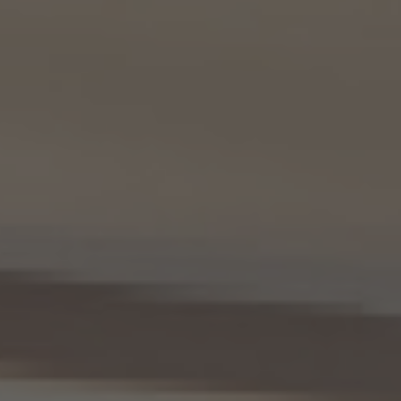
るものとする。）
東京都港区虎ノ門一丁目17番1号
代表取締役 山本豪
9.2 当社は、KWエージェント及びKW加盟店の役職員に関する情報に関して、当該個人
が所属する加盟店以外のKW加盟店を含む全KW加盟店との間で、下記の通り、個人情報
を共同利用します。
(1) 共同して利用される個人情報の項目
KWエージェントに関する、氏名、生年月日、性別、電話番号、電子メールアドレス、顔写真
等の情報
(2) 利用する者の利用目的
業務上又は緊急時の連絡（物件の問い合わせを含みます。）、金銭の支払い、法令上要求
される諸手続きへの対応、会社案内等への掲出、その他これらの事項に付随する目的
(3) 上記個人情報の管理について責任を有する者の氏名又は名称、住所、代表者名等
本人が所属する各KW加盟店の個人情報保護方針に記載の通り。
10. 個人情報の開示
10.1 当社は、本人から、個人情報保護法の定めに基づき個人情報の開示を求められたと
きは、本人ご自身からのご請求であることを確認の上で、本人に対し、遅滞なく開示を行
います（当該個人情報が存在しないときにはその旨を通知いたします。）。但し、個人情報
保護法その他の法令により、当社が開示の義務を負わない場合は、この限りではありま
せん。
10.2 前項の定めは、本人が識別される個人情報にかかる、第8.4項に基づき作成した第