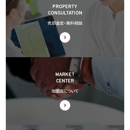
(2) 合併その他の事由による事業の承継に伴って個人情報が提供される場合
PROPERTY
(3) 第9項の定めに基づき共同利用する場合
CONSULTATION
8.2 第8.1項の定めにかかわらず、当社は、第4.1項各号のいずれかに該当する場合を除く
売却査定・無料相談
ほか、外国（個人情報保護法第28条に基づき個人情報保護委員会規則で指定される国
を除きます。）にある第三者（個人情報保護法第28条に基づき個人情報保護委員会規則
で指定される基準に適合する体制を整備している者を除きます。）に個人情報を提供する
場合には、あらかじめ外国にある第三者への提供を認める旨の本人の同意を得るもの
とします。
8.3 第8.2項に基づき外国にある第三者への提供につき本人の同意を得る場合、以下の
事項について本人に情報を提供するものとします。但し、第1号の事項が特定できない場
合、第1号及び第2号の事項に代えて、第1号の事項が特定できない旨及びその理由、並び
に当該事項に代わる本人に参考となるべき情報があれば当該情報を提供するものとし
MARKET
ます。
CENTER
(1) 当該外国の名称
(2) 当該外国における個人情報の保護に関する制度に関する情報
加盟店について
(3) 当該第三者が講じる個人情報の保護のための措置に関する情報（当該情報を提供
できない場合は、その旨及びその理由）
8.4 当社は、個人情報を第三者に提供したときは、個人情報保護法第29条に従い、記録
の作成及び保存を行います。
8.5 当社は、第三者から個人情報の提供を受けるに際しては、個人情報保護法第30条
に従い、必要な確認を行い、当該確認にかかる記録の作成及び保存を行うものとします。