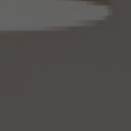
14. 仮名加工情報の取扱い
14.1 当社は、仮名加工情報（個人情報保護法第2条第5項に定めるものを意味し、同法第
16条第5項に定める仮名加工情報データベース等を構成するものに限ります。以下同
じ。）を作成するときは、個人情報保護委員会規則で定める基準に従い、個人情報を加工
するものとします。
14.2 当社は、仮名加工情報を作成したとき、又は仮名加工情報及び当該仮名加工情報に
係る削除情報等（個人情報保護法第41条第2項に定めるものを意味します。以下同じ。）
を取得したときは、削除情報等の漏えいを防止するために必要なものとして個人情報保
護委員会規則で定める基準に従い、削除情報等の安全管理のための措置を講じるもの
とします。
14.3 当社は、仮名加工情報（個人情報であるものに限ります。以下本第14.3項において同
じ。）について、以下の定めに従います。
(1) 当社は、第4.1項の規定にかかわらず、法令に基づく場合を除くほか、利用目的の達
成に必要な範囲を超えて、仮名加工情報を取り扱いません。
(2) 仮名加工情報についての第3項の適用については、同項中「関連性を有すると合理
的に認められる範囲内において変更する」とあるのは「変更する」と、「通知し又は公表し
ます」とあるのは「公表します」と、それぞれ読み替えるものとします。
(3) 当社は、第8.1項から第8.3項までの規定にかかわらず、法令に基づく場合を除くほ
か、仮名加工情報である個人データを第三者に提供しません。但し、第8.1項各号に掲げ
る場合は上記に定める第三者への提供には該当しません。
(4) 当社は、仮名加工情報を取り扱うに当たっては、当該仮名加工情報の作成に用いら
れた個人情報に係る本人を識別するために、当該仮名加工情報を他の情報と照合しな
いものとします。