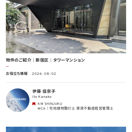
告、その他インターネット上において公開するため
(9) 雇用管理及び社内手続のため（役職員の個人情報について）、並びに人材採用活動
における選考及び連絡のため（応募者の個人情報について）
(10) KWエージェント並びに当社及びKW加盟店の役職員に関する情報に関して、当該
情報を当社又はKWライセンサーが運営するウェブサイト（当社又はKWライセンサーか
ら委託を受けた第三者によって運営されるウェブサイトを含み、当該ウェブサイトが一般
向けに公開される場合を含みます。）上に掲載するため
(11) 株主管理、会社法その他法令上の手続対応のため（株主、新株予約権者等の個人情
報について）
(12) 当社のサービスを通じて実施された不動産に関する取引の実績について、個人を識
別できない形式に加工した統計データを作成するため
(13) その他、上記利用目的に付随する目的のため
物件のご紹介｜新宿区｜タワーマンション
2.2 第2.1項第7号に基づいて個人情報の提供を受けた第三者は、当社サービスに関連す
お役立ち情報
2026-08-02
る運営、サービスの利用状況等を分析した情報を用いたシステムの改善及び開発並びに
マーケティング、宣伝又は広告等を行う目的で、個人情報を利用いたします。但し、個人情
報の主体である個人（以下「本人」といいます。）が、これらの利用目的で個人情報を利用
伊藤 佳奈子
することについて同意を撤回し又は異議を述べた場合には、当社はただちにその旨を当
Ito Kanako
該第三者に通知するものとします。
KW SHINJUKU
3. 個人情報利用目的の変更
MCA｜宅地建物取引士 賃貸不動産経営管理士
当社は、個人情報の利用目的を関連性を有すると合理的に認められる範囲内において
変更することがあり、変更した場合には本人に通知し又は公表します。
4. 個人情報利用の制限