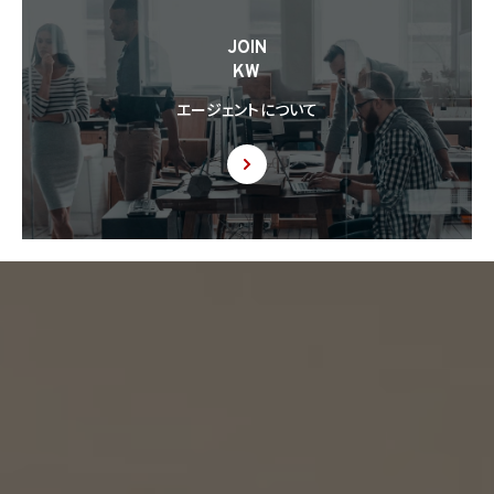
8.6 当社は、個人情報を第三者に提供した第三者から、個人情報の第三者提供及び提
JOIN
供された個人情報の利用方法について本人の同意を取得したことを証する記録を提出
KW
するように求められた場合、当該第三者に対し当該記録を提出することがあります。
エージェントについて
9. 共同利用
9.1 当社が運営するウェブサイトの問合せフォームから当社に連絡を行ったお客様から取
得した情報に関して、当社は、KW加盟店との間で、下記の通り、個人情報を共同利用しま
す。以下、KW加盟店は、当社が運営する下記のウェブサイト上で、KW加盟店として掲載さ
れている事業者を意味するものとします。
https://kellerwilliams.jp/kamei-ten/
(1) 共同して利用される個人情報の項目
(i) 当社が運営するウェブサイトの問合せフォームから当社に連絡を行ったお客様の氏
名、メールアドレス、その他当該連絡に含まれる個人情報
(ii) お客様が当社サービスを介して売買又は賃貸借することを希望される物件（物件の
持分も含む。）についての情報
(2) 利用する者の利用目的
(i) 前号(i)の情報については、当社又はKW加盟店（KWエージェント及びKW加盟店の役
職員を含みます。）から前号(i)に定めるお客様に対して連絡を行うこと。
(ii) 前号(ii)の情報については、KW加盟店（KWエージェント及びKW加盟店の役職員を
含みます。）において、物件についての営業活動、及び売買又は賃貸借に向けた仲介業務
を行うこと。
(3) 上記個人情報の管理について責任を有する者の名称、住所及び代表者氏名
エージェント・グロース株式会社（但し、KW加盟店（KWエージェント及びKW加盟店の役
職員を含みます。）がお客様に対して連絡を行った場合は、当該KW加盟店が責任を有す