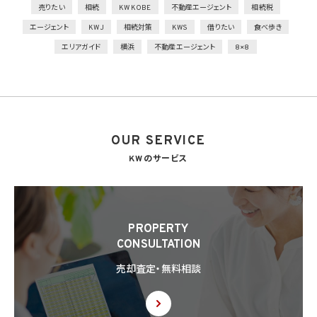
売りたい
相続
KW KOBE
不動産エージェント
相続税
外的環境の把握
エージェント
KWJ
相続対策
KWS
借りたい
食べ歩き
個人データを保管しているA国における個人情報の保護に関する制度を把握した上で安
エリアガイド
横浜
不動産エージェント
8×8
全管理措置を実施
7. 漏洩時の報告等
当社は、当社の取り扱う個人情報の漏洩、滅失、毀損等の事態が生じた場合において、個
人情報保護法の定めに基づき個人情報保護委員会への報告及び本人への通知を要す
る場合には、かかる報告及び通知を行います。
OUR SERVICE
8. 第三者提供
8.1 当社は、第4.1項各号のいずれかに該当する場合を除くほか、あらかじめ本人の同意を
KWのサービス
得ないで、個人情報を第三者に提供しません。但し、次に掲げる場合は上記に定める第三
者への提供には該当しません。
(1) 利用目的の達成に必要な範囲内において個人情報の取扱いの全部又は一部を委託
することに伴って個人情報を提供する場合
(2) 合併その他の事由による事業の承継に伴って個人情報が提供される場合
PROPERTY
(3) 第9項の定めに基づき共同利用する場合
CONSULTATION
8.2 第8.1項の定めにかかわらず、当社は、第4.1項各号のいずれかに該当する場合を除く
売却査定・無料相談
ほか、外国（個人情報保護法第28条に基づき個人情報保護委員会規則で指定される国
を除きます。）にある第三者（個人情報保護法第28条に基づき個人情報保護委員会規則
で指定される基準に適合する体制を整備している者を除きます。）に個人情報を提供する
場合には、あらかじめ外国にある第三者への提供を認める旨の本人の同意を得るもの