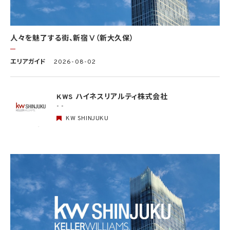
(4) 国の機関もしくは地方公共団体又はその委託を受けた者が法令の定める事務を遂
行することに対して協力する必要がある場合であって、本人の同意を得ることにより当該
事務の遂行に支障を及ぼすおそれがあるとき
(5) 学術研究機関等に個人データを提供する場合であって、当該学術研究機関等が当該
人々を魅了する街、新宿Ⅴ（新大久保）
個人データを学術研究目的で取り扱う必要があるとき（当該個人データを取り扱う目的
の一部が学術研究目的である場合を含み、個人の権利利益を不当に侵害するおそれが
ある場合を除きます。）。
エリアガイド
2026-08-02
4.2 当社は、違法又は不当な行為を助長し、又は誘発するおそれがある方法により個人
情報を利用しません。
KWS ハイネスリアルティ株式会社
- -
5. 個人情報の適正な取得
5.1 当社は、適正に個人情報を取得し、偽りその他不正の手段により取得しません。
KW SHINJUKU
5.2 当社は、次の場合を除き、あらかじめ本人の同意を得ないで、要配慮個人情報（個人
情報保護法第2条第3項に定義されるものを意味します。）を取得しません。
(1) 第4.1項第1号から第4号までのいずれかに該当する場合
(2) 学術研究機関等から要配慮個人情報を取得する場合であって、当該要配慮個人情報
を学術研究目的で取得する必要があるとき（当該要配慮個人情報を取得する目的の一
部が学術研究目的である場合を含み、個人の権利利益を不当に侵害するおそれがある
場合を除きます。）（当該個人情報取扱事業者と当該学術研究機関等が共同して学術研
究を行う場合に限ります。）
(3) 当該要配慮個人情報が、本人、国の機関、地方公共団体、学術研究機関等、個人情報
保護法第57条第1項各号に掲げる者その他個人情報保護委員会規則で定める者により
公開されている場合