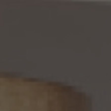
の旨を通知いたします。）。但し、個人情報保護法その他の法令により、当社が訂正等の義
務を負わない場合は、この限りではありません。
12. 個人情報の利用停止等
当社は、本人から、(1)本人の個人情報が、あらかじめ公表された利用目的の範囲を超え
て取り扱われている、若しくは違法若しくは不当な行為を助長し、若しくは誘発するおそれ
がある方法により利用されているという理由により、又は本人の個人情報が偽りその他
不正の手段により取得されたものであるという理由により、個人情報保護法の定めに基
づきその利用の停止又は消去（以下「利用停止等」といいます。）を求められた場合、(2)
個人情報がご本人の同意なく第三者に提供されているという理由により、個人情報保護
法の定めに基づきその提供の停止（以下「提供停止」といいます。）を求められた場合、又
は(3)当社が本人の個人情報を利用する必要がなくなった場合、本人の個人情報にかか
る個人情報保護法第26条第1項本文に規定する事態が生じた場合その他本人の個人情
報の取扱により本人の権利又は正当な利益が害されるおそれがある場合に該当すると
いう理由により、個人情報保護法の定めに基づきその利用停止等又は提供停止を求め
られた場合において、そのご請求に理由があることが判明した場合には、本人ご自身か
らのご請求であることを確認の上で、遅滞なく個人情報の利用停止等又は提供停止を行
い、その旨を本人に通知します。但し、個人情報保護法その他の法令により、当社が利用
停止等又は提供停止の義務を負わない場合は、この限りではありません。
13. 個人関連情報の第三者提供
13.1 当社は、第三者が個人関連情報（個人情報保護法第2条第7項に定めるものを意味
し、同法第16条第7項に定める個人関連情報データベース等を構成するものに限ります。
以下同じ。）を個人データとして取得することが想定されるときは、第4.1項各号に掲げる