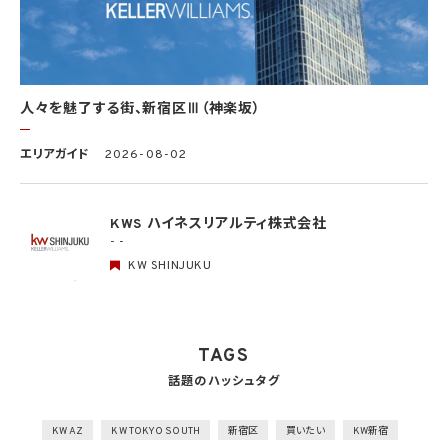
取得、利用、保存、提供、削除・廃棄等の段階ごとに、取扱方法、責任者・担当者及びその
任務等について個人データの取扱規程を策定
組織的安全管理措置
1）個人データの取扱いに関する責任者を設置するとともに、個人データを取り扱う従業
者及び当該従業者が取り扱う個人データの範囲を明確化し、法や取扱規程に違反してい
人々を魅了する街、新宿区Ⅲ（神楽坂）
る事実又は兆候を把握した場合の責任者への報告連絡体制を整備
2）個人データの取扱状況について、定期的に自己点検を実施するとともに、他部署や外
エリアガイド
2026-08-02
部の者による監査を実施
人的安全管理措置
1）個人データの取扱いに関する留意事項について、従業者に定期的な研修を実施
KWS ハイネスリアルティ株式会社
2）個人データについての秘密保持に関する事項を就業規則に記載
- -
KW SHINJUKU
物理的安全管理措置
1）個人データを取り扱う区域において、従業者の入退室管理及び持ち込む機器等の制限
を行うとともに、権限を有しない者による個人データの閲覧を防止する措置を実施
2）個人データを取り扱う機器、電子媒体及び書類等の盗難又は紛失等を防止するため
の措置を講じるとともに、事業所内の移動を含め、当該機器、電子媒体等を持ち運ぶ場
TAGS
合、容易に個人データが判明しないよう措置を実施
話題のハッシュタグ
技術的安全管理措置
1）アクセス制御を実施して、担当者及び取り扱う個人情報データベース等の範囲を限定
2）個人データを取り扱う情報システムを外部からの不正アクセス又は不正ソフトウェア
KW AZ
KW TOKYO SOUTH
新宿区
買いたい
KW新宿
から保護する仕組みを導入