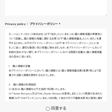
Privacy policy｜
プライバシーポリシー
*
エージェント・グロース株式会社（以下「当社」といいます。）は、個人情報保護の重要性に
ついて認識し、個人情報の保護に関する法律（以下「個人情報保護法」といいます。）を遵
守すると共に、以下のプライバシーポリシー（以下「本プライバシーポリシー」といいま
す。）に従い、適切な取扱い及び保護に努めます。なお、本プライバシーポリシーにおいて
別段の定めがない限り、本プライバシーポリシーにおける用語の定義は、個人情報保護
法の定めに従います。
1. 個人情報の定義
本プライバシーポリシーにおいて、個人情報とは、個人情報保護法第2条第1項により定
義される個人情報を意味するものとします。
2. 個人情報の利用目的
2.1 当社は、個人情報を以下の目的で利用いたします。
(1) 「Keller Williams」又は「KW」（Keller Williamsを意味します。）という用語が含まれた
商標（以下「KWブランド」といいます。）を利用して当社が行う不動産売買及び賃貸に関す
るサービスその他の当社が運営するサービス（以下総称して「当社サービス」といいます。）
の提供のため
同意する
(2) 当社サービス及び当社がKWブランドのライセンスを行う対象となる事業者（サブラ