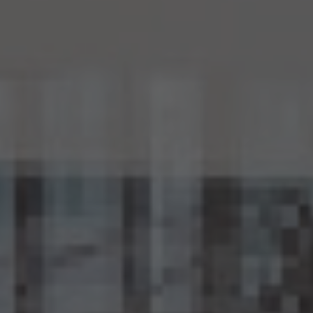
により、当該匿名加工情報に含まれる個人に関する情報の項目を公表します。
15.4 当社は、匿名加工情報（当社が作成したもの及び第三者から提供を受けたものを含
みます。以下別段の定めがない限り同様とします。）を第三者に提供するときは、個人情報
保護委員会規則で定めるところにより、あらかじめ、 第三者に提供される匿名加工情報
に含まれる個人に関する情報の項目及びその提供の方法について公表するとともに、当
該第三者に対して、当該提供に係る情報が匿名加工情報である旨を明示します。
15.5 当社は、匿名加工情報を取り扱うに当たっては、匿名加工情報の作成に用いられた
個人情報に係る本人を識別するために、(1)匿名加工情報を他の情報と照合すること、及
び(2)当該個人情報から削除された記述等若しくは個人識別符号又は個人情報保護法
第43条第1項の規定により行われた加工の方法に関する情報を取得すること（(2)は第
三者から提供を受けた当該匿名加工情報についてのみ）を行わないものとします。
15.6 当社は、匿名加工情報の安全管理のために必要かつ適切な措置、匿名加工情報の
作成その他の取扱いに関する苦情の処理その他の匿名加工情報の適正な取扱いを確保
するために 必要な措置を自ら講じ、かつ、当該措置の内容を公表するよう努めるものと
します。
16. Cookie（クッキー）その他の技術の利用
当社のサービスは、Cookie及びこれに類する技術を利用することがあります。これらの技
術は、当社による当社のサービスの利用状況等の把握に役立ち、サービス向上に資する
ものです。Cookieを無効化されたいユーザーは、ウェブブラウザの設定を変更することに
よりCookieを無効化することができます。但し、Cookieを無効化すると、当社のサービス