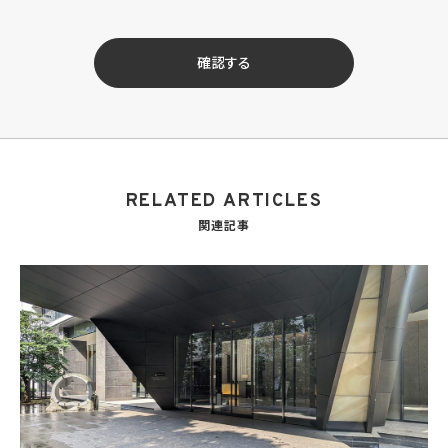
イセンシー。以下「KW加盟店」といいます。）におけるサービスに関するご案内、お問い合
せ等への対応のため
(3) 当社の商品、サービス等のご案内のため
確認する
(4) 当社サービスに関する当社の規約、ポリシー等（以下「規約等」といいます。）に違反す
る行為に対する対応のため
(5) 当社サービスに関する規約等の変更などを通知するため
(6) サービス利用の状況等に関する情報を分析して当社のサービスの改善、新サービス
の開発等に役立てるため
(7) ①KWブランドのライセンサー（以下「KWライセンサー」といいます。）、②KWブランド
を使用する第三者及び③KWブランドを使用するサービスの管理に関わる第三者（いずれ
RELATED ARTICLES
も外国に所在する場合を含みます。）に対し個人情報（(i)当社サービスにおける顧客に関
する情報、(ii)物件情報、及び(iii)KWエージェントに関する情報を含みます。）を提供する
関連記事
ため。なお、KWエージェントとは、KW加盟店の業務に従事する個人を意味します。また、
顧客に関する情報は、当該顧客に関する情報のうち、物件情報を除く部分を意味します。
(8) 当社サービスを介して販売等が行われる物件に関する情報について、当社、KWライ
センサー、その他KWブランドを利用して事業を行う事業者のポータルサイト、ウェブ広
告、その他インターネット上において公開するため
(9) 雇用管理及び社内手続のため（役職員の個人情報について）、並びに人材採用活動
における選考及び連絡のため（応募者の個人情報について）
(10) KWエージェント並びに当社及びKW加盟店の役職員に関する情報に関して、当該
情報を当社又はKWライセンサーが運営するウェブサイト（当社又はKWライセンサーか
ら委託を受けた第三者によって運営されるウェブサイトを含み、当該ウェブサイトが一般
向けに公開される場合を含みます。）上に掲載するため
(11) 株主管理、会社法その他法令上の手続対応のため（株主、新株予約権者等の個人情