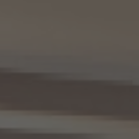
KWエージェントに関する、氏名、生年月日、性別、電話番号、電子メールアドレス、顔写真
等の情報
(2) 利用する者の利用目的
業務上又は緊急時の連絡（物件の問い合わせを含みます。）、金銭の支払い、法令上要求
される諸手続きへの対応、会社案内等への掲出、その他これらの事項に付随する目的
(3) 上記個人情報の管理について責任を有する者の氏名又は名称、住所、代表者名等
本人が所属する各KW加盟店の個人情報保護方針に記載の通り。
10. 個人情報の開示
10.1 当社は、本人から、個人情報保護法の定めに基づき個人情報の開示を求められたと
きは、本人ご自身からのご請求であることを確認の上で、本人に対し、遅滞なく開示を行
います（当該個人情報が存在しないときにはその旨を通知いたします。）。但し、個人情報
保護法その他の法令により、当社が開示の義務を負わない場合は、この限りではありま
せん。
10.2 前項の定めは、本人が識別される個人情報にかかる、第8.4項に基づき作成した第
三者への提供にかかる記録及び第8.5項に基づき作成した第三者からの提供にかかる
記録について準用するものとします。
11. 個人情報の訂正等
当社は、本人から、個人情報が真実でないという理由によって、個人情報保護法の定めに
基づきその内容の訂正、追加又は削除（以下「訂正等」といいます。）を求められた場合に
は、本人ご自身からのご請求であることを確認の上で、利用目的の達成に必要な範囲内
において、遅滞なく必要な調査を行い、その結果に基づき、個人情報の内容の訂正等を行
い、その旨を本人に通知します（訂正等を行わない旨の決定をしたときは、本人に対しそ