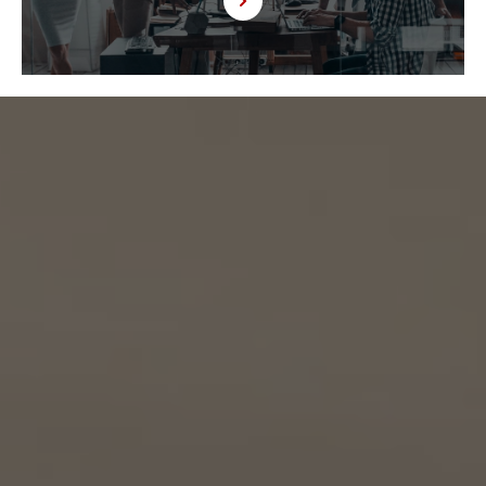
す。以下、KW加盟店は、当社が運営する下記のウェブサイト上で、KW加盟店として掲載さ
れている事業者を意味するものとします。
https://kellerwilliams.jp/kamei-ten/
(1) 共同して利用される個人情報の項目
(i) 当社が運営するウェブサイトの問合せフォームから当社に連絡を行ったお客様の氏
名、メールアドレス、その他当該連絡に含まれる個人情報
(ii) お客様が当社サービスを介して売買又は賃貸借することを希望される物件（物件の
持分も含む。）についての情報
(2) 利用する者の利用目的
(i) 前号(i)の情報については、当社又はKW加盟店（KWエージェント及びKW加盟店の役
職員を含みます。）から前号(i)に定めるお客様に対して連絡を行うこと。
(ii) 前号(ii)の情報については、KW加盟店（KWエージェント及びKW加盟店の役職員を
含みます。）において、物件についての営業活動、及び売買又は賃貸借に向けた仲介業務
を行うこと。
(3) 上記個人情報の管理について責任を有する者の名称、住所及び代表者氏名
エージェント・グロース株式会社（但し、KW加盟店（KWエージェント及びKW加盟店の役
職員を含みます。）がお客様に対して連絡を行った場合は、当該KW加盟店が責任を有す
るものとする。）
東京都港区虎ノ門一丁目17番1号
代表取締役 山本豪
9.2 当社は、KWエージェント及びKW加盟店の役職員に関する情報に関して、当該個人
が所属する加盟店以外のKW加盟店を含む全KW加盟店との間で、下記の通り、個人情報
を共同利用します。
(1) 共同して利用される個人情報の項目