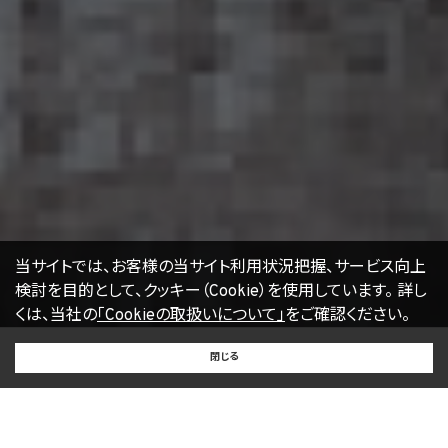
の一部の機能をご利用いただけなくなる場合があります。
17. お問い合わせ
開示等のお申出、ご意見、ご質問、苦情のお申出その他個人情報の取扱いに関するお問
い合わせは、下記の窓口までお願い致します。
個人情報取扱事業者の名称、住所及び代表者氏名
〒105-0001 東京都港区虎ノ門一丁目17番1号
エージェント・グロース株式会社
代表取締役社長 山本豪
個人情報お問合せ担当
E-mail：
kwjapan@kwj.jp
（なお、受付時間は、平日9時から17時までとさせていただきます。）
18. 継続的改善
当社は、個人情報の取扱いに関する運用状況を適宜見直し、継続的な改善に努めるもの
当サイトでは、お客様の当サイト利用状況把握、サービス向上
とし、必要に応じて、本プライバシーポリシーを変更することがあります。
検討を目的として、クッキー（Cookie）を使用しています。
詳し
くは、当社の
「Cookieの取扱いについて」
をご確認ください。
【2022年4月1日改訂】
BUY
SELL
RENT
閉じる
買いたい
売りたい
借りたい