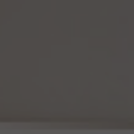
について、以下の定めに従います。
(1) 当社は、法令に基づく場合を除くほか、仮名加工情報を第三者に提供しません。但
し、第8.1項各号に掲げる場合は上記に定める第三者への提供には該当しません。
(2) 当社は、仮名加工情報の漏洩などのリスクに対して、仮名加工情報の安全管理が
図られるよう、当社の従業員に対し、必要かつ適切な監督を行います。また、当社は、仮名
加工情報の取扱いの全部又は一部を委託する場合は、委託先において個人情報の安全
管理が図られるよう、必要かつ適切な監督を行います。
(3) 当社は、仮名加工情報を取り扱うに当たっては、当該仮名加工情報の作成に用いら
れた個人情報に係る本人を識別するために、削除情報等を取得し、又は当該仮名加工情
報を他の情報と照合しないものとします。
(4) 当社は、仮名加工情報を取り扱うにあたっては、電話をかけ、郵便若しくは信書便に
より送付し、電報を送達し、ファックス若しくは電磁的方法を用いて送信し、又は住居を訪
問するために、当該仮名加工情報に含まれる連絡先その他の情報を利用しないものとし
ます。
15. 匿名加工情報の取扱い
15.1 当社は、匿名加工情報（個人情報保護法第2条第6項に定めるものを意味し、同法第
16条第6項に定める匿名加工情報データベース等を構成するものに限ります。以下同
じ。）を作成するときは、個人情報保護委員会規則で定める基準に従い、個人情報を加工
するものとします。
15.2 当社は、匿名加工情報を作成したときは、個人情報保護委員会規則で定める基準に
従い、安全管理のための措置を講じます。
15.3 当社は、匿名加工情報を作成したときは、個人情報保護委員会規則で定めるところ