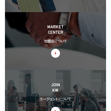
とします。
8.3 第8.2項に基づき外国にある第三者への提供につき本人の同意を得る場合、以下の
事項について本人に情報を提供するものとします。但し、第1号の事項が特定できない場
合、第1号及び第2号の事項に代えて、第1号の事項が特定できない旨及びその理由、並び
に当該事項に代わる本人に参考となるべき情報があれば当該情報を提供するものとし
MARKET
ます。
CENTER
(1) 当該外国の名称
(2) 当該外国における個人情報の保護に関する制度に関する情報
加盟店について
(3) 当該第三者が講じる個人情報の保護のための措置に関する情報（当該情報を提供
できない場合は、その旨及びその理由）
8.4 当社は、個人情報を第三者に提供したときは、個人情報保護法第29条に従い、記録
の作成及び保存を行います。
8.5 当社は、第三者から個人情報の提供を受けるに際しては、個人情報保護法第30条
に従い、必要な確認を行い、当該確認にかかる記録の作成及び保存を行うものとします。
8.6 当社は、個人情報を第三者に提供した第三者から、個人情報の第三者提供及び提
JOIN
供された個人情報の利用方法について本人の同意を取得したことを証する記録を提出
KW
するように求められた場合、当該第三者に対し当該記録を提出することがあります。
エージェントについて
9. 共同利用
9.1 当社が運営するウェブサイトの問合せフォームから当社に連絡を行ったお客様から取
得した情報に関して、当社は、KW加盟店との間で、下記の通り、個人情報を共同利用しま