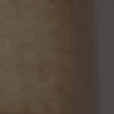
場合を除くほか、次に掲げる事項について、あらかじめ個人情報保護委員会規則で定め
るところにより確認することをしないで、当該個人関連情報を当該第三者に提供しませ
ん。
(1) 当該第三者が当社から個人関連情報の提供を受けて本人が識別される個人データ
として取得することを認める旨の本人の同意が得られていること。
(2) 外国にある第三者への提供にあっては、前号の本人の同意を得ようとする場合にお
いて、個人情報保護委員会規則で定めるところにより、あらかじめ、当該外国における個
人情報の保護に関する制度、当該第三者が講ずる個人情報の保護のための措置その他
本人に参考となるべき情報が本人に提供されていること。
13.2 当社は、個人関連情報を第三者に提供したときは、個人情報保護法第31条に従い、
記録の作成及び保存を行います。
13.3 当社は、第三者から個人関連情報の提供を受けるに際しては、個人情報保護法第31
条に従い、必要な確認を行い、当該確認にかかる記録の作成及び保存を行うものとしま
す。
14. 仮名加工情報の取扱い
14.1 当社は、仮名加工情報（個人情報保護法第2条第5項に定めるものを意味し、同法第
16条第5項に定める仮名加工情報データベース等を構成するものに限ります。以下同
じ。）を作成するときは、個人情報保護委員会規則で定める基準に従い、個人情報を加工
するものとします。
14.2 当社は、仮名加工情報を作成したとき、又は仮名加工情報及び当該仮名加工情報に
係る削除情報等（個人情報保護法第41条第2項に定めるものを意味します。以下同じ。）