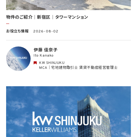
報について）
(12) 当社のサービスを通じて実施された不動産に関する取引の実績について、個人を識
別できない形式に加工した統計データを作成するため
(13) その他、上記利用目的に付随する目的のため
物件のご紹介｜新宿区｜タワーマンション
2.2 第2.1項第7号に基づいて個人情報の提供を受けた第三者は、当社サービスに関連す
お役立ち情報
2026-08-02
る運営、サービスの利用状況等を分析した情報を用いたシステムの改善及び開発並びに
マーケティング、宣伝又は広告等を行う目的で、個人情報を利用いたします。但し、個人情
報の主体である個人（以下「本人」といいます。）が、これらの利用目的で個人情報を利用
伊藤 佳奈子
することについて同意を撤回し又は異議を述べた場合には、当社はただちにその旨を当
Ito Kanako
該第三者に通知するものとします。
KW SHINJUKU
3. 個人情報利用目的の変更
MCA｜宅地建物取引士 賃貸不動産経営管理士
当社は、個人情報の利用目的を関連性を有すると合理的に認められる範囲内において
変更することがあり、変更した場合には本人に通知し又は公表します。
4. 個人情報利用の制限
4.1 当社は、個人情報保護法その他の法令により許容される場合を除き、本人の同意を得
ず、利用目的の達成に必要な範囲を超えて個人情報を取り扱いません。但し、次の場合は
この限りではありません。
(1) 法令に基づく場合
(2) 人の生命、身体又は財産の保護のために必要がある場合であって、本人の同意を得
ることが困難であるとき
(3) 公衆衛生の向上又は児童の健全な育成の推進のために特に必要がある場合であっ
て、本人の同意を得ることが困難であるとき