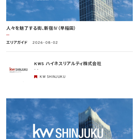
(4) 本人を目視し、又は撮影することにより、その外形上明らかな要配慮個人情報を取得
する場合
(5) 第三者から要配慮個人情報の提供を受ける場合であって、当該第三者による当該提
供が第8.1項各号のいずれかに該当するとき
人々を魅了する街、新宿Ⅳ（早稲田）
5.3 当社は、第三者から個人情報の提供を受けるに際しては、個人情報保護委員会規則
で定めるところにより、次に掲げる事項の確認を行います。ただし、当該第三者による当
エリアガイド
2026-08-02
該個人情報の提供が第4.1項各号のいずれかに該当する場合又は第8.1項各号のいずれ
かに該当する場合を除きます。
(1) 当該第三者の氏名又は名称及び住所、並びに法人の場合はその代表者（法人でない
団体で代表者又は管理人の定めのあるものの場合は、その代表者又は管理人）の氏名
KWS ハイネスリアルティ株式会社
(2) 当該第三者による当該個人情報の取得の経緯
- -
KW SHINJUKU
6. 個人情報の安全管理
当社は、個人情報の紛失、破壊、改ざん及び漏洩などのリスクに対して、個人情報の安全
管理が図られるよう、当社の従業員に対し、必要かつ適切な監督を行います。また、当社
は、個人情報の取扱いの全部又は一部を委託する場合は、委託先において個人情報の安
全管理が図られるよう、必要かつ適切な監督を行います。当社の保有個人データに関す
る具体的な安全管理措置の内容は、以下のとおりです。
基本方針の策定
個人データの適正な取扱いの確保のため、「関係法令・ガイドライン等の遵守」、「質問及
び苦情処理の窓口」等についての基本方針として、本プライバシーポリシーを策定
個人データの取扱いに係る規律の整備