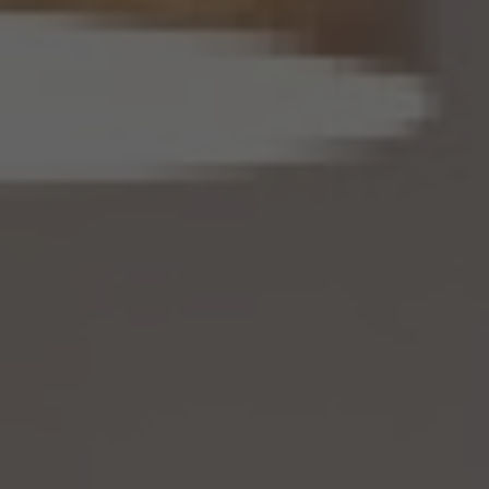
を取得したときは、削除情報等の漏えいを防止するために必要なものとして個人情報保
護委員会規則で定める基準に従い、削除情報等の安全管理のための措置を講じるもの
とします。
14.3 当社は、仮名加工情報（個人情報であるものに限ります。以下本第14.3項において同
じ。）について、以下の定めに従います。
(1) 当社は、第4.1項の規定にかかわらず、法令に基づく場合を除くほか、利用目的の達
成に必要な範囲を超えて、仮名加工情報を取り扱いません。
(2) 仮名加工情報についての第3項の適用については、同項中「関連性を有すると合理
的に認められる範囲内において変更する」とあるのは「変更する」と、「通知し又は公表し
ます」とあるのは「公表します」と、それぞれ読み替えるものとします。
(3) 当社は、第8.1項から第8.3項までの規定にかかわらず、法令に基づく場合を除くほ
か、仮名加工情報である個人データを第三者に提供しません。但し、第8.1項各号に掲げ
る場合は上記に定める第三者への提供には該当しません。
(4) 当社は、仮名加工情報を取り扱うに当たっては、当該仮名加工情報の作成に用いら
れた個人情報に係る本人を識別するために、当該仮名加工情報を他の情報と照合しな
いものとします。
(5) 当社は、仮名加工情報を取り扱うにあたっては、電話をかけ、郵便若しくは信書便
により送付し、電報を送達し、ファックス若しくは電磁的方法を用いて送信し、又は住居を
訪問するために、当該仮名加工情報に含まれる連絡先その他の情報を利用しないものと
します。
(6) 仮名加工情報については、第7項及び第10項から第12項までの規定を適用しない
ものとします。
14.4 当社は、仮名加工情報（個人情報であるものを除く。以下本第14.4項において同じ。）