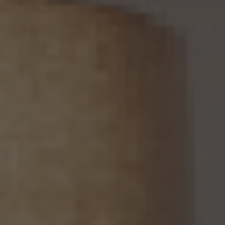
停止等又は提供停止の義務を負わない場合は、この限りではありません。
13. 個人関連情報の第三者提供
13.1 当社は、第三者が個人関連情報（個人情報保護法第2条第7項に定めるものを意味
し、同法第16条第7項に定める個人関連情報データベース等を構成するものに限ります。
以下同じ。）を個人データとして取得することが想定されるときは、第4.1項各号に掲げる
場合を除くほか、次に掲げる事項について、あらかじめ個人情報保護委員会規則で定め
るところにより確認することをしないで、当該個人関連情報を当該第三者に提供しませ
ん。
(1) 当該第三者が当社から個人関連情報の提供を受けて本人が識別される個人データ
として取得することを認める旨の本人の同意が得られていること。
(2) 外国にある第三者への提供にあっては、前号の本人の同意を得ようとする場合にお
いて、個人情報保護委員会規則で定めるところにより、あらかじめ、当該外国における個
人情報の保護に関する制度、当該第三者が講ずる個人情報の保護のための措置その他
本人に参考となるべき情報が本人に提供されていること。
13.2 当社は、個人関連情報を第三者に提供したときは、個人情報保護法第31条に従い、
記録の作成及び保存を行います。
13.3 当社は、第三者から個人関連情報の提供を受けるに際しては、個人情報保護法第31
条に従い、必要な確認を行い、当該確認にかかる記録の作成及び保存を行うものとしま
す。
14. 仮名加工情報の取扱い
14.1 当社は、仮名加工情報（個人情報保護法第2条第5項に定めるものを意味し、同法第