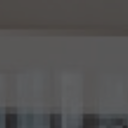
じ。）を作成するときは、個人情報保護委員会規則で定める基準に従い、個人情報を加工
するものとします。
15.2 当社は、匿名加工情報を作成したときは、個人情報保護委員会規則で定める基準に
従い、安全管理のための措置を講じます。
15.3 当社は、匿名加工情報を作成したときは、個人情報保護委員会規則で定めるところ
により、当該匿名加工情報に含まれる個人に関する情報の項目を公表します。
15.4 当社は、匿名加工情報（当社が作成したもの及び第三者から提供を受けたものを含
みます。以下別段の定めがない限り同様とします。）を第三者に提供するときは、個人情報
保護委員会規則で定めるところにより、あらかじめ、 第三者に提供される匿名加工情報
に含まれる個人に関する情報の項目及びその提供の方法について公表するとともに、当
該第三者に対して、当該提供に係る情報が匿名加工情報である旨を明示します。
15.5 当社は、匿名加工情報を取り扱うに当たっては、匿名加工情報の作成に用いられた
個人情報に係る本人を識別するために、(1)匿名加工情報を他の情報と照合すること、及
び(2)当該個人情報から削除された記述等若しくは個人識別符号又は個人情報保護法
第43条第1項の規定により行われた加工の方法に関する情報を取得すること（(2)は第
三者から提供を受けた当該匿名加工情報についてのみ）を行わないものとします。
15.6 当社は、匿名加工情報の安全管理のために必要かつ適切な措置、匿名加工情報の
作成その他の取扱いに関する苦情の処理その他の匿名加工情報の適正な取扱いを確保
するために 必要な措置を自ら講じ、かつ、当該措置の内容を公表するよう努めるものと
します。