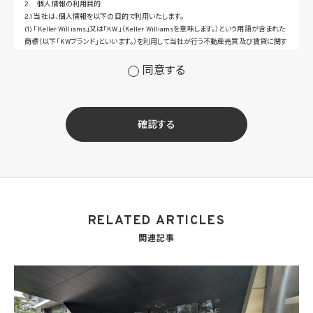
2. 個人情報の利用目的
2.1 当社は、個人情報を以下の目的で利用いたします。
(1) 「Keller Williams」又は「KW」（Keller Williamsを意味します。）という用語が含まれた
商標（以下「KWブランド」といいます。）を利用して当社が行う不動産売買及び賃貸に関す
るサービスその他の当社が運営するサービス（以下総称して「当社サービス」といいます。）
の提供のため
同意する
(2) 当社サービス及び当社がKWブランドのライセンスを行う対象となる事業者（サブラ
イセンシー。以下「KW加盟店」といいます。）におけるサービスに関するご案内、お問い合
せ等への対応のため
(3) 当社の商品、サービス等のご案内のため
確認する
(4) 当社サービスに関する当社の規約、ポリシー等（以下「規約等」といいます。）に違反す
る行為に対する対応のため
(5) 当社サービスに関する規約等の変更などを通知するため
(6) サービス利用の状況等に関する情報を分析して当社のサービスの改善、新サービス
の開発等に役立てるため
(7) ①KWブランドのライセンサー（以下「KWライセンサー」といいます。）、②KWブランド
を使用する第三者及び③KWブランドを使用するサービスの管理に関わる第三者（いずれ
RELATED ARTICLES
も外国に所在する場合を含みます。）に対し個人情報（(i)当社サービスにおける顧客に関
する情報、(ii)物件情報、及び(iii)KWエージェントに関する情報を含みます。）を提供する
関連記事
ため。なお、KWエージェントとは、KW加盟店の業務に従事する個人を意味します。また、
顧客に関する情報は、当該顧客に関する情報のうち、物件情報を除く部分を意味します。
(8) 当社サービスを介して販売等が行われる物件に関する情報について、当社、KWライ
センサー、その他KWブランドを利用して事業を行う事業者のポータルサイト、ウェブ広
告、その他インターネット上において公開するため
(9) 雇用管理及び社内手続のため（役職員の個人情報について）、並びに人材採用活動