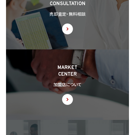
CONSULTATION
8.2 第8.1項の定めにかかわらず、当社は、第4.1項各号のいずれかに該当する場合を除く
売却査定・無料相談
ほか、外国（個人情報保護法第28条に基づき個人情報保護委員会規則で指定される国
を除きます。）にある第三者（個人情報保護法第28条に基づき個人情報保護委員会規則
で指定される基準に適合する体制を整備している者を除きます。）に個人情報を提供する
場合には、あらかじめ外国にある第三者への提供を認める旨の本人の同意を得るもの
とします。
8.3 第8.2項に基づき外国にある第三者への提供につき本人の同意を得る場合、以下の
事項について本人に情報を提供するものとします。但し、第1号の事項が特定できない場
合、第1号及び第2号の事項に代えて、第1号の事項が特定できない旨及びその理由、並び
に当該事項に代わる本人に参考となるべき情報があれば当該情報を提供するものとし
MARKET
ます。
CENTER
(1) 当該外国の名称
(2) 当該外国における個人情報の保護に関する制度に関する情報
加盟店について
(3) 当該第三者が講じる個人情報の保護のための措置に関する情報（当該情報を提供
できない場合は、その旨及びその理由）
8.4 当社は、個人情報を第三者に提供したときは、個人情報保護法第29条に従い、記録
の作成及び保存を行います。
8.5 当社は、第三者から個人情報の提供を受けるに際しては、個人情報保護法第30条
に従い、必要な確認を行い、当該確認にかかる記録の作成及び保存を行うものとします。
8.6 当社は、個人情報を第三者に提供した第三者から、個人情報の第三者提供及び提