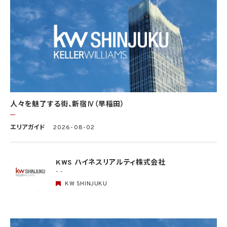
を学術研究目的で取得する必要があるとき（当該要配慮個人情報を取得する目的の一
部が学術研究目的である場合を含み、個人の権利利益を不当に侵害するおそれがある
場合を除きます。）（当該個人情報取扱事業者と当該学術研究機関等が共同して学術研
究を行う場合に限ります。）
(3) 当該要配慮個人情報が、本人、国の機関、地方公共団体、学術研究機関等、個人情報
保護法第57条第1項各号に掲げる者その他個人情報保護委員会規則で定める者により
公開されている場合
(4) 本人を目視し、又は撮影することにより、その外形上明らかな要配慮個人情報を取得
する場合
(5) 第三者から要配慮個人情報の提供を受ける場合であって、当該第三者による当該提
供が第8.1項各号のいずれかに該当するとき
人々を魅了する街、新宿Ⅳ（早稲田）
5.3 当社は、第三者から個人情報の提供を受けるに際しては、個人情報保護委員会規則
で定めるところにより、次に掲げる事項の確認を行います。ただし、当該第三者による当
エリアガイド
2026-08-02
該個人情報の提供が第4.1項各号のいずれかに該当する場合又は第8.1項各号のいずれ
かに該当する場合を除きます。
(1) 当該第三者の氏名又は名称及び住所、並びに法人の場合はその代表者（法人でない
団体で代表者又は管理人の定めのあるものの場合は、その代表者又は管理人）の氏名
KWS ハイネスリアルティ株式会社
(2) 当該第三者による当該個人情報の取得の経緯
- -
KW SHINJUKU
6. 個人情報の安全管理
当社は、個人情報の紛失、破壊、改ざん及び漏洩などのリスクに対して、個人情報の安全
管理が図られるよう、当社の従業員に対し、必要かつ適切な監督を行います。また、当社
は、個人情報の取扱いの全部又は一部を委託する場合は、委託先において個人情報の安
全管理が図られるよう、必要かつ適切な監督を行います。当社の保有個人データに関す