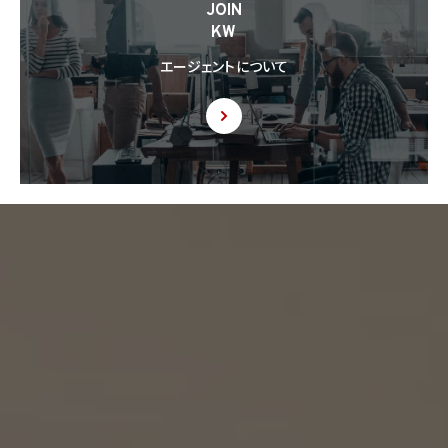
JOIN
供された個人情報の利用方法について本人の同意を取得したことを証する記録を提出
KW
するように求められた場合、当該第三者に対し当該記録を提出することがあります。
エージェントについて
9. 共同利用
9.1 当社が運営するウェブサイトの問合せフォームから当社に連絡を行ったお客様から取
得した情報に関して、当社は、KW加盟店との間で、下記の通り、個人情報を共同利用しま
す。以下、KW加盟店は、当社が運営する下記のウェブサイト上で、KW加盟店として掲載さ
れている事業者を意味するものとします。
https://kellerwilliams.jp/kamei-ten/
(1) 共同して利用される個人情報の項目
(i) 当社が運営するウェブサイトの問合せフォームから当社に連絡を行ったお客様の氏
名、メールアドレス、その他当該連絡に含まれる個人情報
(ii) お客様が当社サービスを介して売買又は賃貸借することを希望される物件（物件の
持分も含む。）についての情報
(2) 利用する者の利用目的
(i) 前号(i)の情報については、当社又はKW加盟店（KWエージェント及びKW加盟店の役
職員を含みます。）から前号(i)に定めるお客様に対して連絡を行うこと。
(ii) 前号(ii)の情報については、KW加盟店（KWエージェント及びKW加盟店の役職員を
含みます。）において、物件についての営業活動、及び売買又は賃貸借に向けた仲介業務
を行うこと。
(3) 上記個人情報の管理について責任を有する者の名称、住所及び代表者氏名
エージェント・グロース株式会社（但し、KW加盟店（KWエージェント及びKW加盟店の役
職員を含みます。）がお客様に対して連絡を行った場合は、当該KW加盟店が責任を有す
るものとする。）