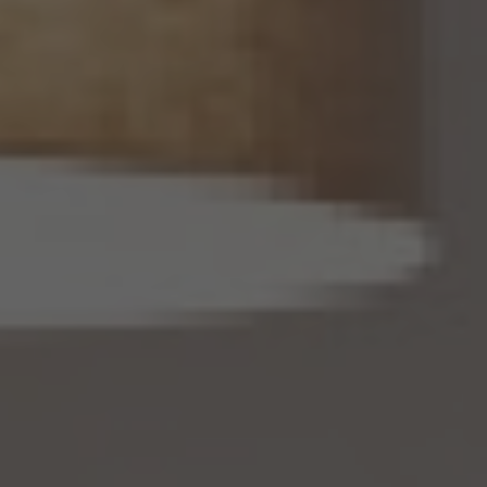
16条第5項に定める仮名加工情報データベース等を構成するものに限ります。以下同
じ。）を作成するときは、個人情報保護委員会規則で定める基準に従い、個人情報を加工
するものとします。
14.2 当社は、仮名加工情報を作成したとき、又は仮名加工情報及び当該仮名加工情報に
係る削除情報等（個人情報保護法第41条第2項に定めるものを意味します。以下同じ。）
を取得したときは、削除情報等の漏えいを防止するために必要なものとして個人情報保
護委員会規則で定める基準に従い、削除情報等の安全管理のための措置を講じるもの
とします。
14.3 当社は、仮名加工情報（個人情報であるものに限ります。以下本第14.3項において同
じ。）について、以下の定めに従います。
(1) 当社は、第4.1項の規定にかかわらず、法令に基づく場合を除くほか、利用目的の達
成に必要な範囲を超えて、仮名加工情報を取り扱いません。
(2) 仮名加工情報についての第3項の適用については、同項中「関連性を有すると合理
的に認められる範囲内において変更する」とあるのは「変更する」と、「通知し又は公表し
ます」とあるのは「公表します」と、それぞれ読み替えるものとします。
(3) 当社は、第8.1項から第8.3項までの規定にかかわらず、法令に基づく場合を除くほ
か、仮名加工情報である個人データを第三者に提供しません。但し、第8.1項各号に掲げ
る場合は上記に定める第三者への提供には該当しません。
(4) 当社は、仮名加工情報を取り扱うに当たっては、当該仮名加工情報の作成に用いら
れた個人情報に係る本人を識別するために、当該仮名加工情報を他の情報と照合しな
いものとします。
(5) 当社は、仮名加工情報を取り扱うにあたっては、電話をかけ、郵便若しくは信書便