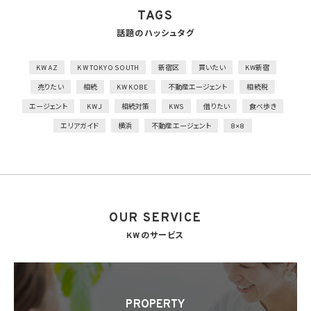
の措置を講じるとともに、事業所内の移動を含め、当該機器、電子媒体等を持ち運ぶ場
TAGS
合、容易に個人データが判明しないよう措置を実施
話題のハッシュタグ
技術的安全管理措置
1）アクセス制御を実施して、担当者及び取り扱う個人情報データベース等の範囲を限定
2）個人データを取り扱う情報システムを外部からの不正アクセス又は不正ソフトウェア
KW AZ
KW TOKYO SOUTH
新宿区
買いたい
KW新宿
から保護する仕組みを導入
売りたい
相続
KW KOBE
不動産エージェント
相続税
外的環境の把握
エージェント
KWJ
相続対策
KWS
借りたい
食べ歩き
個人データを保管しているA国における個人情報の保護に関する制度を把握した上で安
エリアガイド
横浜
不動産エージェント
8×8
全管理措置を実施
7. 漏洩時の報告等
当社は、当社の取り扱う個人情報の漏洩、滅失、毀損等の事態が生じた場合において、個
人情報保護法の定めに基づき個人情報保護委員会への報告及び本人への通知を要す
る場合には、かかる報告及び通知を行います。
OUR SERVICE
8. 第三者提供
8.1 当社は、第4.1項各号のいずれかに該当する場合を除くほか、あらかじめ本人の同意を
KWのサービス
得ないで、個人情報を第三者に提供しません。但し、次に掲げる場合は上記に定める第三
者への提供には該当しません。
(1) 利用目的の達成に必要な範囲内において個人情報の取扱いの全部又は一部を委託
することに伴って個人情報を提供する場合
(2) 合併その他の事由による事業の承継に伴って個人情報が提供される場合
PROPERTY
(3) 第9項の定めに基づき共同利用する場合