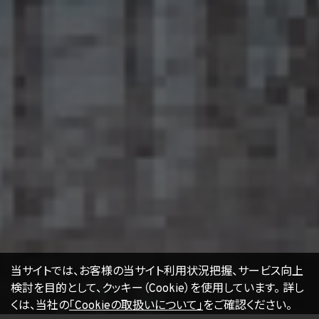
16. Cookie（クッキー）その他の技術の利用
当社のサービスは、Cookie及びこれに類する技術を利用することがあります。これらの技
術は、当社による当社のサービスの利用状況等の把握に役立ち、サービス向上に資する
ものです。Cookieを無効化されたいユーザーは、ウェブブラウザの設定を変更することに
よりCookieを無効化することができます。但し、Cookieを無効化すると、当社のサービス
の一部の機能をご利用いただけなくなる場合があります。
17. お問い合わせ
開示等のお申出、ご意見、ご質問、苦情のお申出その他個人情報の取扱いに関するお問
い合わせは、下記の窓口までお願い致します。
個人情報取扱事業者の名称、住所及び代表者氏名
〒105-0001 東京都港区虎ノ門一丁目17番1号
エージェント・グロース株式会社
代表取締役社長 山本豪
個人情報お問合せ担当
E-mail：
kwjapan@kwj.jp
（なお、受付時間は、平日9時から17時までとさせていただきます。）
18. 継続的改善
当社は、個人情報の取扱いに関する運用状況を適宜見直し、継続的な改善に努めるもの
当サイトでは、お客様の当サイト利用状況把握、サービス向上
とし、必要に応じて、本プライバシーポリシーを変更することがあります。
検討を目的として、クッキー（Cookie）を使用しています。
詳し
くは、当社の
「Cookieの取扱いについて」
をご確認ください。
【2022年4月1日改訂】