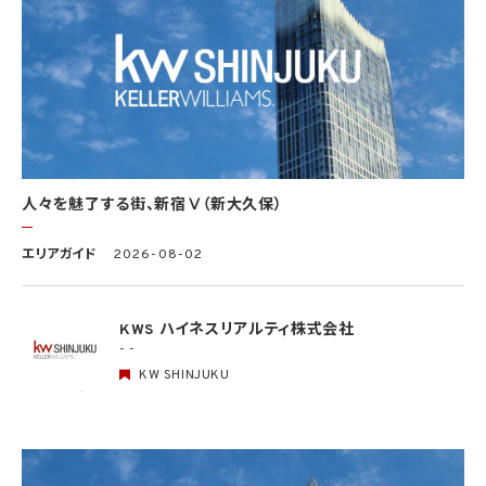
この限りではありません。
(1) 法令に基づく場合
(2) 人の生命、身体又は財産の保護のために必要がある場合であって、本人の同意を得
ることが困難であるとき
(3) 公衆衛生の向上又は児童の健全な育成の推進のために特に必要がある場合であっ
て、本人の同意を得ることが困難であるとき
(4) 国の機関もしくは地方公共団体又はその委託を受けた者が法令の定める事務を遂
行することに対して協力する必要がある場合であって、本人の同意を得ることにより当該
事務の遂行に支障を及ぼすおそれがあるとき
(5) 学術研究機関等に個人データを提供する場合であって、当該学術研究機関等が当該
人々を魅了する街、新宿Ⅴ（新大久保）
個人データを学術研究目的で取り扱う必要があるとき（当該個人データを取り扱う目的
の一部が学術研究目的である場合を含み、個人の権利利益を不当に侵害するおそれが
ある場合を除きます。）。
エリアガイド
2026-08-02
4.2 当社は、違法又は不当な行為を助長し、又は誘発するおそれがある方法により個人
情報を利用しません。
KWS ハイネスリアルティ株式会社
- -
5. 個人情報の適正な取得
5.1 当社は、適正に個人情報を取得し、偽りその他不正の手段により取得しません。
KW SHINJUKU
5.2 当社は、次の場合を除き、あらかじめ本人の同意を得ないで、要配慮個人情報（個人
情報保護法第2条第3項に定義されるものを意味します。）を取得しません。
(1) 第4.1項第1号から第4号までのいずれかに該当する場合
(2) 学術研究機関等から要配慮個人情報を取得する場合であって、当該要配慮個人情報