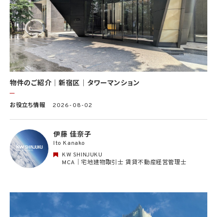
における選考及び連絡のため（応募者の個人情報について）
(10) KWエージェント並びに当社及びKW加盟店の役職員に関する情報に関して、当該
情報を当社又はKWライセンサーが運営するウェブサイト（当社又はKWライセンサーか
ら委託を受けた第三者によって運営されるウェブサイトを含み、当該ウェブサイトが一般
向けに公開される場合を含みます。）上に掲載するため
(11) 株主管理、会社法その他法令上の手続対応のため（株主、新株予約権者等の個人情
報について）
(12) 当社のサービスを通じて実施された不動産に関する取引の実績について、個人を識
別できない形式に加工した統計データを作成するため
(13) その他、上記利用目的に付随する目的のため
物件のご紹介｜新宿区｜タワーマンション
2.2 第2.1項第7号に基づいて個人情報の提供を受けた第三者は、当社サービスに関連す
お役立ち情報
2026-08-02
る運営、サービスの利用状況等を分析した情報を用いたシステムの改善及び開発並びに
マーケティング、宣伝又は広告等を行う目的で、個人情報を利用いたします。但し、個人情
報の主体である個人（以下「本人」といいます。）が、これらの利用目的で個人情報を利用
伊藤 佳奈子
することについて同意を撤回し又は異議を述べた場合には、当社はただちにその旨を当
Ito Kanako
該第三者に通知するものとします。
KW SHINJUKU
3. 個人情報利用目的の変更
MCA｜宅地建物取引士 賃貸不動産経営管理士
当社は、個人情報の利用目的を関連性を有すると合理的に認められる範囲内において
変更することがあり、変更した場合には本人に通知し又は公表します。
4. 個人情報利用の制限
4.1 当社は、個人情報保護法その他の法令により許容される場合を除き、本人の同意を得
ず、利用目的の達成に必要な範囲を超えて個人情報を取り扱いません。但し、次の場合は