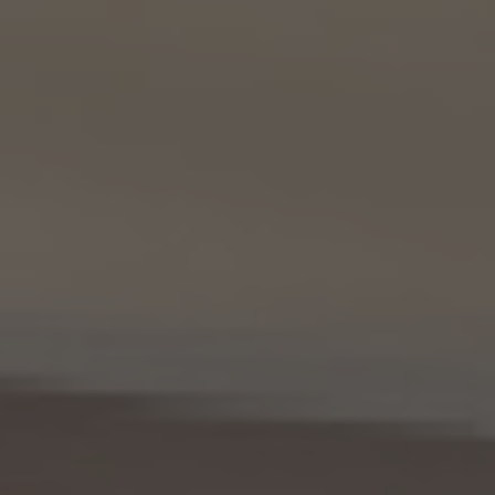
東京都港区虎ノ門一丁目17番1号
代表取締役 山本豪
9.2 当社は、KWエージェント及びKW加盟店の役職員に関する情報に関して、当該個人
が所属する加盟店以外のKW加盟店を含む全KW加盟店との間で、下記の通り、個人情報
を共同利用します。
(1) 共同して利用される個人情報の項目
KWエージェントに関する、氏名、生年月日、性別、電話番号、電子メールアドレス、顔写真
等の情報
(2) 利用する者の利用目的
業務上又は緊急時の連絡（物件の問い合わせを含みます。）、金銭の支払い、法令上要求
される諸手続きへの対応、会社案内等への掲出、その他これらの事項に付随する目的
(3) 上記個人情報の管理について責任を有する者の氏名又は名称、住所、代表者名等
本人が所属する各KW加盟店の個人情報保護方針に記載の通り。
10. 個人情報の開示
10.1 当社は、本人から、個人情報保護法の定めに基づき個人情報の開示を求められたと
きは、本人ご自身からのご請求であることを確認の上で、本人に対し、遅滞なく開示を行
います（当該個人情報が存在しないときにはその旨を通知いたします。）。但し、個人情報
保護法その他の法令により、当社が開示の義務を負わない場合は、この限りではありま
せん。
10.2 前項の定めは、本人が識別される個人情報にかかる、第8.4項に基づき作成した第
三者への提供にかかる記録及び第8.5項に基づき作成した第三者からの提供にかかる
記録について準用するものとします。