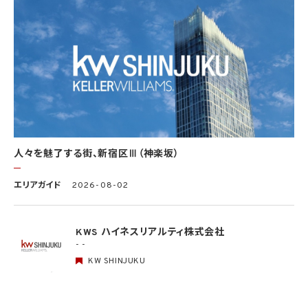
る具体的な安全管理措置の内容は、以下のとおりです。
基本方針の策定
個人データの適正な取扱いの確保のため、「関係法令・ガイドライン等の遵守」、「質問及
び苦情処理の窓口」等についての基本方針として、本プライバシーポリシーを策定
個人データの取扱いに係る規律の整備
取得、利用、保存、提供、削除・廃棄等の段階ごとに、取扱方法、責任者・担当者及びその
任務等について個人データの取扱規程を策定
組織的安全管理措置
1）個人データの取扱いに関する責任者を設置するとともに、個人データを取り扱う従業
者及び当該従業者が取り扱う個人データの範囲を明確化し、法や取扱規程に違反してい
人々を魅了する街、新宿区Ⅲ（神楽坂）
る事実又は兆候を把握した場合の責任者への報告連絡体制を整備
2）個人データの取扱状況について、定期的に自己点検を実施するとともに、他部署や外
エリアガイド
2026-08-02
部の者による監査を実施
人的安全管理措置
1）個人データの取扱いに関する留意事項について、従業者に定期的な研修を実施
KWS ハイネスリアルティ株式会社
2）個人データについての秘密保持に関する事項を就業規則に記載
- -
KW SHINJUKU
物理的安全管理措置
1）個人データを取り扱う区域において、従業者の入退室管理及び持ち込む機器等の制限
を行うとともに、権限を有しない者による個人データの閲覧を防止する措置を実施
2）個人データを取り扱う機器、電子媒体及び書類等の盗難又は紛失等を防止するため