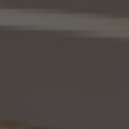
11. 個人情報の訂正等
当社は、本人から、個人情報が真実でないという理由によって、個人情報保護法の定めに
基づきその内容の訂正、追加又は削除（以下「訂正等」といいます。）を求められた場合に
は、本人ご自身からのご請求であることを確認の上で、利用目的の達成に必要な範囲内
において、遅滞なく必要な調査を行い、その結果に基づき、個人情報の内容の訂正等を行
い、その旨を本人に通知します（訂正等を行わない旨の決定をしたときは、本人に対しそ
の旨を通知いたします。）。但し、個人情報保護法その他の法令により、当社が訂正等の義
務を負わない場合は、この限りではありません。
12. 個人情報の利用停止等
当社は、本人から、(1)本人の個人情報が、あらかじめ公表された利用目的の範囲を超え
て取り扱われている、若しくは違法若しくは不当な行為を助長し、若しくは誘発するおそれ
がある方法により利用されているという理由により、又は本人の個人情報が偽りその他
不正の手段により取得されたものであるという理由により、個人情報保護法の定めに基
づきその利用の停止又は消去（以下「利用停止等」といいます。）を求められた場合、(2)
個人情報がご本人の同意なく第三者に提供されているという理由により、個人情報保護
法の定めに基づきその提供の停止（以下「提供停止」といいます。）を求められた場合、又
は(3)当社が本人の個人情報を利用する必要がなくなった場合、本人の個人情報にかか
る個人情報保護法第26条第1項本文に規定する事態が生じた場合その他本人の個人情
報の取扱により本人の権利又は正当な利益が害されるおそれがある場合に該当すると
いう理由により、個人情報保護法の定めに基づきその利用停止等又は提供停止を求め
られた場合において、そのご請求に理由があることが判明した場合には、本人ご自身か
らのご請求であることを確認の上で、遅滞なく個人情報の利用停止等又は提供停止を行
い、その旨を本人に通知します。但し、個人情報保護法その他の法令により、当社が利用