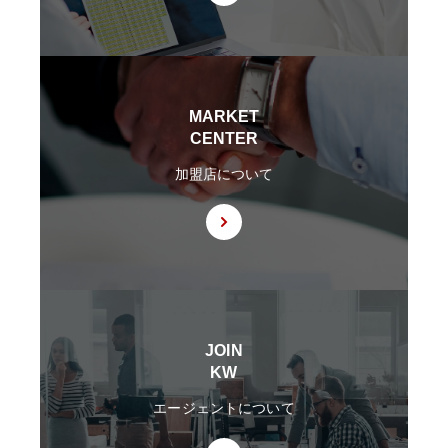
握した上で安全管理措置を実施
7. 漏洩時の報告等
当社は、当社の取り扱う個人情報の漏洩、滅失、毀損等の事態が生じた場
合において、個人情報保護法の定めに基づき個人情報保護委員会への報告
及び本人への通知を要する場合には、かかる報告及び通知を行います。
MARKET
8. 第三者提供
CENTER
8.1 当社は、第4.1項各号のいずれかに該当する場合を除くほか、あらかじ
め本人の同意を得ないで、個人情報を第三者に提供しません。但し、次に
加盟店について
掲げる場合は上記に定める第三者への提供には該当しません。
(1) 利用目的の達成に必要な範囲内において個人情報の取扱いの全部又は
一部を委託することに伴って個人情報を提供する場合
(2) 合併その他の事由による事業の承継に伴って個人情報が提供される場
合
(3) 第9項の定めに基づき共同利用する場合
8.2 第8.1項の定めにかかわらず、当社は、第4.1項各号のいずれかに該当
する場合を除くほか、外国（個人情報保護法第28条に基づき個人情報保護
委員会規則で指定される国を除きます。）にある第三者（個人情報保護法
JOIN
第28条に基づき個人情報保護委員会規則で指定される基準に適合する体制
KW
を整備している者を除きます。）に個人情報を提供する場合には、あらか
じめ外国にある第三者への提供を認める旨の本人の同意を得るものとしま
エージェントについて
す。