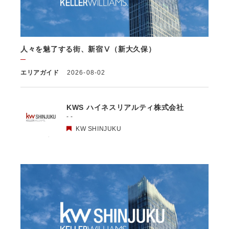
4. 個人情報利用の制限
4.1 当社は、個人情報保護法その他の法令により許容される場合を除き、
本人の同意を得ず、利用目的の達成に必要な範囲を超えて個人情報を取り
扱いません。但し、次の場合はこの限りではありません。
人々を魅了する街、新宿Ⅴ（新大久保）
(1) 法令に基づく場合
(2) 人の生命、身体又は財産の保護のために必要がある場合であって、本
人の同意を得ることが困難であるとき
エリアガイド
2026-08-02
(3) 公衆衛生の向上又は児童の健全な育成の推進のために特に必要がある
場合であって、本人の同意を得ることが困難であるとき
(4) 国の機関もしくは地方公共団体又はその委託を受けた者が法令の定め
る事務を遂行することに対して協力する必要がある場合であって、本人の
KWS ハイネスリアルティ株式会社
同意を得ることにより当該事務の遂行に支障を及ぼすおそれがあるとき
- -
(5) 学術研究機関等に個人データを提供する場合であって、当該学術研究
KW SHINJUKU
機関等が当該個人データを学術研究目的で取り扱う必要があるとき（当該
個人データを取り扱う目的の一部が学術研究目的である場合を含み、個人
の権利利益を不当に侵害するおそれがある場合を除きます。）。
4.2 当社は、違法又は不当な行為を助長し、又は誘発するおそれがある方
法により個人情報を利用しません。
5. 個人情報の適正な取得
5.1 当社は、適正に個人情報を取得し、偽りその他不正の手段により取得
しません。