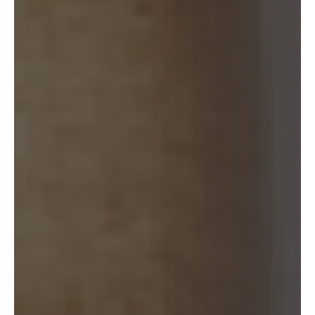
11. 個人情報の訂正等
当社は、本人から、個人情報が真実でないという理由によって、個人情報
保護法の定めに基づきその内容の訂正、追加又は削除（以下「訂正等」と
いいます。）を求められた場合には、本人ご自身からのご請求であること
を確認の上で、利用目的の達成に必要な範囲内において、遅滞なく必要な
調査を行い、その結果に基づき、個人情報の内容の訂正等を行い、その旨
を本人に通知します（訂正等を行わない旨の決定をしたときは、本人に対
しその旨を通知いたします。）。但し、個人情報保護法その他の法令によ
り、当社が訂正等の義務を負わない場合は、この限りではありません。
12. 個人情報の利用停止等
当社は、本人から、(1)本人の個人情報が、あらかじめ公表された利用目的
の範囲を超えて取り扱われている、若しくは違法若しくは不当な行為を助
長し、若しくは誘発するおそれがある方法により利用されているという理
由により、又は本人の個人情報が偽りその他不正の手段により取得された
ものであるという理由により、個人情報保護法の定めに基づきその利用の
停止又は消去（以下「利用停止等」といいます。）を求められた場合、(2)
個人情報がご本人の同意なく第三者に提供されているという理由により、
個人情報保護法の定めに基づきその提供の停止（以下「提供停止」といい
ます。）を求められた場合、又は(3)当社が本人の個人情報を利用する必要
がなくなった場合、本人の個人情報にかかる個人情報保護法第26条第1項
本文に規定する事態が生じた場合その他本人の個人情報の取扱により本人
の権利又は正当な利益が害されるおそれがある場合に該当するという理由
により、個人情報保護法の定めに基づきその利用停止等又は提供停止を求
められた場合において、そのご請求に理由があることが判明した場合に