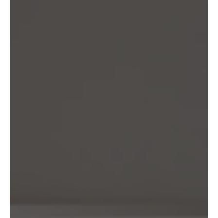
13.3 当社は、第三者から個人関連情報の提供を受けるに際しては、個人情
報保護法第31条に従い、必要な確認を行い、当該確認にかかる記録の作成
及び保存を行うものとします。
14. 仮名加工情報の取扱い
14.1 当社は、仮名加工情報（個人情報保護法第2条第5項に定めるものを
意味し、同法第16条第5項に定める仮名加工情報データベース等を構成す
るものに限ります。以下同じ。）を作成するときは、個人情報保護委員会
規則で定める基準に従い、個人情報を加工するものとします。
14.2 当社は、仮名加工情報を作成したとき、又は仮名加工情報及び当該仮
名加工情報に係る削除情報等（個人情報保護法第41条第2項に定めるもの
を意味します。以下同じ。）を取得したときは、削除情報等の漏えいを防
止するために必要なものとして個人情報保護委員会規則で定める基準に従
い、削除情報等の安全管理のための措置を講じるものとします。
14.3 当社は、仮名加工情報（個人情報であるものに限ります。以下本第
14.3項において同じ。）について、以下の定めに従います。
(1) 当社は、第4.1項の規定にかかわらず、法令に基づく場合を除くほ
か、利用目的の達成に必要な範囲を超えて、仮名加工情報を取り扱いませ
ん。
(2) 仮名加工情報についての第3項の適用については、同項中「関連性を
有すると合理的に認められる範囲内において変更する」とあるのは「変更
する」と、「通知し又は公表します」とあるのは「公表します」と、それ
ぞれ読み替えるものとします。