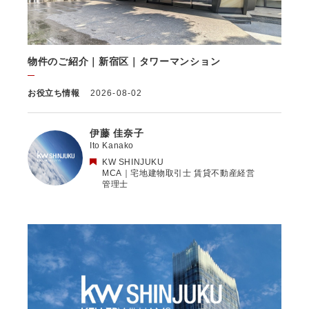
(9) 雇用管理及び社内手続のため（役職員の個人情報について）、並びに
人材採用活動における選考及び連絡のため（応募者の個人情報について）
(10) KWエージェント並びに当社及びKW加盟店の役職員に関する情報に関
して、当該情報を当社又はKWライセンサーが運営するウェブサイト（当
社又はKWライセンサーから委託を受けた第三者によって運営されるウェ
物件のご紹介｜新宿区｜タワーマンション
ブサイトを含み、当該ウェブサイトが一般向けに公開される場合を含みま
す。）上に掲載するため
(11) 株主管理、会社法その他法令上の手続対応のため（株主、新株予約権
お役立ち情報
2026-08-02
者等の個人情報について）
(12) 当社のサービスを通じて実施された不動産に関する取引の実績につい
て、個人を識別できない形式に加工した統計データを作成するため
伊藤 佳奈子
(13) その他、上記利用目的に付随する目的のため
Ito Kanako
KW SHINJUKU
2.2 第2.1項第7号に基づいて個人情報の提供を受けた第三者は、当社サー
MCA｜宅地建物取引士 賃貸不動産経営
ビスに関連する運営、サービスの利用状況等を分析した情報を用いたシス
管理士
テムの改善及び開発並びにマーケティング、宣伝又は広告等を行う目的
で、個人情報を利用いたします。但し、個人情報の主体である個人（以下
「本人」といいます。）が、これらの利用目的で個人情報を利用すること
について同意を撤回し又は異議を述べた場合には、当社はただちにその旨
を当該第三者に通知するものとします。
3. 個人情報利用目的の変更
当社は、個人情報の利用目的を関連性を有すると合理的に認められる範囲
内において変更することがあり、変更した場合には本人に通知し又は公表
します。