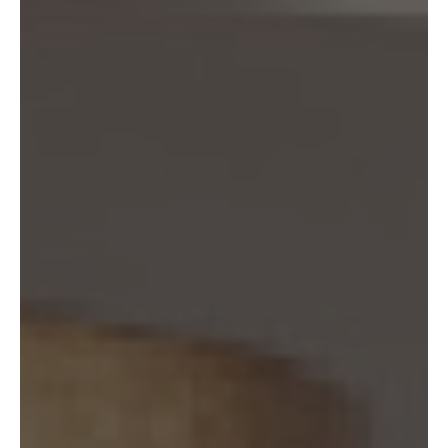
て、当該個人が所属する加盟店以外のKW加盟店を含む全KW加盟店との間
で、下記の通り、個人情報を共同利用します。
(1) 共同して利用される個人情報の項目
KWエージェントに関する、氏名、生年月日、性別、電話番号、電子メー
ルアドレス、顔写真等の情報
(2) 利用する者の利用目的
業務上又は緊急時の連絡（物件の問い合わせを含みます。）、金銭の支払
い、法令上要求される諸手続きへの対応、会社案内等への掲出、その他こ
れらの事項に付随する目的
(3) 上記個人情報の管理について責任を有する者の氏名又は名称、住所、
代表者名等
本人が所属する各KW加盟店の個人情報保護方針に記載の通り。
10. 個人情報の開示
10.1 当社は、本人から、個人情報保護法の定めに基づき個人情報の開示を
求められたときは、本人ご自身からのご請求であることを確認の上で、本
人に対し、遅滞なく開示を行います（当該個人情報が存在しないときには
その旨を通知いたします。）。但し、個人情報保護法その他の法令によ
り、当社が開示の義務を負わない場合は、この限りではありません。
10.2 前項の定めは、本人が識別される個人情報にかかる、第8.4項に基づ
き作成した第三者への提供にかかる記録及び第8.5項に基づき作成した第
三者からの提供にかかる記録について準用するものとします。