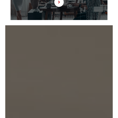
8.3 第8.2項に基づき外国にある第三者への提供につき本人の同意を得る場
合、以下の事項について本人に情報を提供するものとします。但し、第1
号の事項が特定できない場合、第1号及び第2号の事項に代えて、第1号の
事項が特定できない旨及びその理由、並びに当該事項に代わる本人に参考
となるべき情報があれば当該情報を提供するものとします。
(1) 当該外国の名称
(2) 当該外国における個人情報の保護に関する制度に関する情報
(3) 当該第三者が講じる個人情報の保護のための措置に関する情報（当該
情報を提供できない場合は、その旨及びその理由）
8.4 当社は、個人情報を第三者に提供したときは、個人情報保護法第29条
に従い、記録の作成及び保存を行います。
8.5 当社は、第三者から個人情報の提供を受けるに際しては、個人情報保
護法第30条に従い、必要な確認を行い、当該確認にかかる記録の作成及び
保存を行うものとします。
8.6 当社は、個人情報を第三者に提供した第三者から、個人情報の第三者
提供及び提供された個人情報の利用方法について本人の同意を取得したこ
とを証する記録を提出するように求められた場合、当該第三者に対し当該
記録を提出することがあります。
9. 共同利用
9.1 当社が運営するウェブサイトの問合せフォームから当社に連絡を行っ
たお客様から取得した情報に関して、当社は、KW加盟店との間で、下記