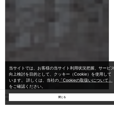
作成に用いられた個人情報に係る本人を識別するために、削除情報等を取
得し、又は当該仮名加工情報を他の情報と照合しないものとします。
(4) 当社は、仮名加工情報を取り扱うにあたっては、電話をかけ、郵便若
しくは信書便により送付し、電報を送達し、ファックス若しくは電磁的方
法を用いて送信し、又は住居を訪問するために、当該仮名加工情報に含ま
れる連絡先その他の情報を利用しないものとします。
15. 匿名加工情報の取扱い
15.1 当社は、匿名加工情報（個人情報保護法第2条第6項に定めるものを
意味し、同法第16条第6項に定める匿名加工情報データベース等を構成す
るものに限ります。以下同じ。）を作成するときは、個人情報保護委員会
規則で定める基準に従い、個人情報を加工するものとします。
15.2 当社は、匿名加工情報を作成したときは、個人情報保護委員会規則で
当サイトでは、お客様の当サイト利用状況把握、サービ
定める基準に従い、安全管理のための措置を講じます。
向上検討を目的として、クッキー（Cookie）を使用して
15.3 当社は、匿名加工情報を作成したときは、個人情報保護委員会規則で
います。
詳しくは、当社の
「Cookieの取扱いについて」
定めるところにより、当該匿名加工情報に含まれる個人に関する情報の項
をご確認ください。
目を公表します。
BUY
SELL
RENT
15.4 当社は、匿名加工情報（当社が作成したもの及び第三者から提供を受
閉じる
買いたい
売りたい
借りたい
けたものを含みます。以下別段の定めがない限り同様とします。）を第三
者に提供するときは、個人情報保護委員会規則で定めるところにより、あ
らかじめ、 第三者に提供される匿名加工情報に含まれる個人に関する情報