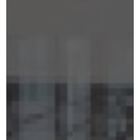
(3) 当社は、第8.1項から第8.3項までの規定にかかわらず、法令に基づく
場合を除くほか、仮名加工情報である個人データを第三者に提供しませ
ん。但し、第8.1項各号に掲げる場合は上記に定める第三者への提供には
該当しません。
(4) 当社は、仮名加工情報を取り扱うに当たっては、当該仮名加工情報の
作成に用いられた個人情報に係る本人を識別するために、当該仮名加工情
報を他の情報と照合しないものとします。
(5) 当社は、仮名加工情報を取り扱うにあたっては、電話をかけ、郵便若
しくは信書便により送付し、電報を送達し、ファックス若しくは電磁的方
法を用いて送信し、又は住居を訪問するために、当該仮名加工情報に含ま
れる連絡先その他の情報を利用しないものとします。
(6) 仮名加工情報については、第7項及び第10項から第12項までの規定を
適用しないものとします。
14.4 当社は、仮名加工情報（個人情報であるものを除く。以下本第14.4
項において同じ。）について、以下の定めに従います。
(1) 当社は、法令に基づく場合を除くほか、仮名加工情報を第三者に提供
しません。但し、第8.1項各号に掲げる場合は上記に定める第三者への提
供には該当しません。
(2) 当社は、仮名加工情報の漏洩などのリスクに対して、仮名加工情報の
安全管理が図られるよう、当社の従業員に対し、必要かつ適切な監督を行
います。また、当社は、仮名加工情報の取扱いの全部又は一部を委託する
場合は、委託先において個人情報の安全管理が図られるよう、必要かつ適
切な監督を行います。
(3) 当社は、仮名加工情報を取り扱うに当たっては、当該仮名加工情報の