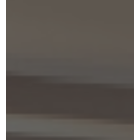
の通り、個人情報を共同利用します。以下、KW加盟店は、当社が運営す
る下記のウェブサイト上で、KW加盟店として掲載されている事業者を意
味するものとします。
https://kellerwilliams.jp/kamei-ten/
(1) 共同して利用される個人情報の項目
(i) 当社が運営するウェブサイトの問合せフォームから当社に連絡を行った
お客様の氏名、メールアドレス、その他当該連絡に含まれる個人情報
(ii) お客様が当社サービスを介して売買又は賃貸借することを希望される物
件（物件の持分も含む。）についての情報
(2) 利用する者の利用目的
(i) 前号(i)の情報については、当社又はKW加盟店（KWエージェント及び
KW加盟店の役職員を含みます。）から前号(i)に定めるお客様に対して連絡
を行うこと。
(ii) 前号(ii)の情報については、KW加盟店（KWエージェント及びKW加盟店
の役職員を含みます。）において、物件についての営業活動、及び売買又
は賃貸借に向けた仲介業務を行うこと。
(3) 上記個人情報の管理について責任を有する者の名称、住所及び代表者
氏名
エージェント・グロース株式会社（但し、KW加盟店（KWエージェント及
びKW加盟店の役職員を含みます。）がお客様に対して連絡を行った場合
は、当該KW加盟店が責任を有するものとする。）
東京都港区虎ノ門一丁目17番1号
代表取締役 山本豪
9.2 当社は、KWエージェント及びKW加盟店の役職員に関する情報に関し