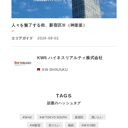
(2) 当該第三者による当該個人情報の取得の経緯
6. 個人情報の安全管理
当社は、個人情報の紛失、破壊、改ざん及び漏洩などのリスクに対して、
人々を魅了する街、新宿区Ⅲ（神楽坂）
個人情報の安全管理が図られるよう、当社の従業員に対し、必要かつ適切
な監督を行います。また、当社は、個人情報の取扱いの全部又は一部を委
託する場合は、委託先において個人情報の安全管理が図られるよう、必要
エリアガイド
2026-08-02
かつ適切な監督を行います。当社の保有個人データに関する具体的な安全
管理措置の内容は、以下のとおりです。
基本方針の策定
KWS ハイネスリアルティ株式会社
個人データの適正な取扱いの確保のため、「関係法令・ガイドライン等の
- -
遵守」、「質問及び苦情処理の窓口」等についての基本方針として、本プ
KW SHINJUKU
ライバシーポリシーを策定
個人データの取扱いに係る規律の整備
取得、利用、保存、提供、削除・廃棄等の段階ごとに、取扱方法、責任
者・担当者及びその任務等について個人データの取扱規程を策定
TAGS
組織的安全管理措置
話題のハッシュタグ
1）個人データの取扱いに関する責任者を設置するとともに、個人データ
を取り扱う従業者及び当該従業者が取り扱う個人データの範囲を明確化
し、法や取扱規程に違反している事実又は兆候を把握した場合の責任者へ
KW AZ
KW TOKYO SOUTH
新宿区
買いたい
の報告連絡体制を整備
KW新宿
売りたい
相続
KW KOBE
2）個人データの取扱状況について、定期的に自己点検を実施するととも