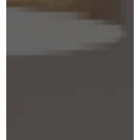
は、本人ご自身からのご請求であることを確認の上で、遅滞なく個人情報
の利用停止等又は提供停止を行い、その旨を本人に通知します。但し、個
人情報保護法その他の法令により、当社が利用停止等又は提供停止の義務
を負わない場合は、この限りではありません。
13. 個人関連情報の第三者提供
13.1 当社は、第三者が個人関連情報（個人情報保護法第2条第7項に定め
るものを意味し、同法第16条第7項に定める個人関連情報データベース等
を構成するものに限ります。以下同じ。）を個人データとして取得するこ
とが想定されるときは、第4.1項各号に掲げる場合を除くほか、次に掲げ
る事項について、あらかじめ個人情報保護委員会規則で定めるところによ
り確認することをしないで、当該個人関連情報を当該第三者に提供しませ
ん。
(1) 当該第三者が当社から個人関連情報の提供を受けて本人が識別される
個人データとして取得することを認める旨の本人の同意が得られているこ
と。
(2) 外国にある第三者への提供にあっては、前号の本人の同意を得ようと
する場合において、個人情報保護委員会規則で定めるところにより、あら
かじめ、当該外国における個人情報の保護に関する制度、当該第三者が講
ずる個人情報の保護のための措置その他本人に参考となるべき情報が本人
に提供されていること。
13.2 当社は、個人関連情報を第三者に提供したときは、個人情報保護法第
31条に従い、記録の作成及び保存を行います。