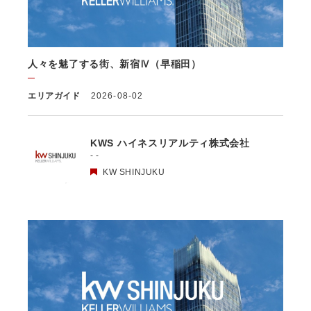
5.2 当社は、次の場合を除き、あらかじめ本人の同意を得ないで、要配慮
個人情報（個人情報保護法第2条第3項に定義されるものを意味します。）
を取得しません。
(1) 第4.1項第1号から第4号までのいずれかに該当する場合
(2) 学術研究機関等から要配慮個人情報を取得する場合であって、当該要
人々を魅了する街、新宿Ⅳ（早稲田）
配慮個人情報を学術研究目的で取得する必要があるとき（当該要配慮個人
情報を取得する目的の一部が学術研究目的である場合を含み、個人の権利
利益を不当に侵害するおそれがある場合を除きます。）（当該個人情報取
エリアガイド
2026-08-02
扱事業者と当該学術研究機関等が共同して学術研究を行う場合に限りま
す。）
(3) 当該要配慮個人情報が、本人、国の機関、地方公共団体、学術研究機
KWS ハイネスリアルティ株式会社
関等、個人情報保護法第57条第1項各号に掲げる者その他個人情報保護委
- -
員会規則で定める者により公開されている場合
(4) 本人を目視し、又は撮影することにより、その外形上明らかな要配慮
KW SHINJUKU
個人情報を取得する場合
(5) 第三者から要配慮個人情報の提供を受ける場合であって、当該第三者
による当該提供が第8.1項各号のいずれかに該当するとき
5.3 当社は、第三者から個人情報の提供を受けるに際しては、個人情報保
護委員会規則で定めるところにより、次に掲げる事項の確認を行います。
ただし、当該第三者による当該個人情報の提供が第4.1項各号のいずれか
に該当する場合又は第8.1項各号のいずれかに該当する場合を除きます。
(1) 当該第三者の氏名又は名称及び住所、並びに法人の場合はその代表者
（法人でない団体で代表者又は管理人の定めのあるものの場合は、その代
表者又は管理人）の氏名