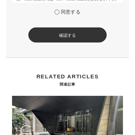
う用語が含まれた商標（以下「KWブランド」といいます。）を利用して
当社が行う不動産売買及び賃貸に関するサービスその他の当社が運営する
同意する
サービス（以下総称して「当社サービス」といいます。）の提供のため
(2) 当社サービス及び当社がKWブランドのライセンスを行う対象となる事
業者（サブライセンシー。以下「KW加盟店」といいます。）におけるサ
ービスに関するご案内、お問い合せ等への対応のため
確認する
(3) 当社の商品、サービス等のご案内のため
(4) 当社サービスに関する当社の規約、ポリシー等（以下「規約等」とい
います。）に違反する行為に対する対応のため
(5) 当社サービスに関する規約等の変更などを通知するため
(6) サービス利用の状況等に関する情報を分析して当社のサービスの改
善、新サービスの開発等に役立てるため
(7) ①KWブランドのライセンサー（以下「KWライセンサー」といいま
RELATED ARTICLES
す。）、②KWブランドを使用する第三者及び③KWブランドを使用するサ
ービスの管理に関わる第三者（いずれも外国に所在する場合を含みま
関連記事
す。）に対し個人情報（(i)当社サービスにおける顧客に関する情報、(ii)物
件情報、及び(iii)KWエージェントに関する情報を含みます。）を提供する
ため。なお、KWエージェントとは、KW加盟店の業務に従事する個人を意
味します。また、顧客に関する情報は、当該顧客に関する情報のうち、物
件情報を除く部分を意味します。
(8) 当社サービスを介して販売等が行われる物件に関する情報について、
当社、KWライセンサー、その他KWブランドを利用して事業を行う事業者
のポータルサイト、ウェブ広告、その他インターネット上において公開す
るため