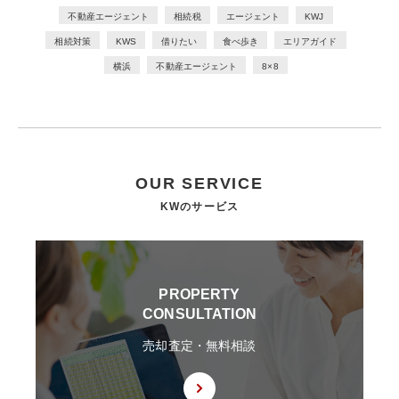
に、他部署や外部の者による監査を実施
不動産エージェント
相続税
エージェント
KWJ
相続対策
KWS
借りたい
食べ歩き
エリアガイド
人的安全管理措置
1）個人データの取扱いに関する留意事項について、従業者に定期的な研
横浜
不動産エージェント
8×8
修を実施
2）個人データについての秘密保持に関する事項を就業規則に記載
物理的安全管理措置
1）個人データを取り扱う区域において、従業者の入退室管理及び持ち込
む機器等の制限を行うとともに、権限を有しない者による個人データの閲
覧を防止する措置を実施
OUR SERVICE
2）個人データを取り扱う機器、電子媒体及び書類等の盗難又は紛失等を
KWのサービス
防止するための措置を講じるとともに、事業所内の移動を含め、当該機
器、電子媒体等を持ち運ぶ場合、容易に個人データが判明しないよう措置
を実施
技術的安全管理措置
1）アクセス制御を実施して、担当者及び取り扱う個人情報データベース
PROPERTY
等の範囲を限定
CONSULTATION
2）個人データを取り扱う情報システムを外部からの不正アクセス又は不
正ソフトウェアから保護する仕組みを導入
売却査定・無料相談
外的環境の把握
個人データを保管しているA国における個人情報の保護に関する制度を把