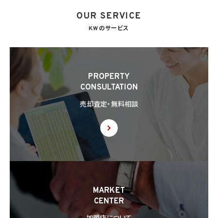
OUR SERVICE
8. 第三者提供
8.1 当社は、第4.1項各号のいずれかに該当する場合を除くほか、あらかじめ本人の同意を
KWのサービス
得ないで、個人情報を第三者に提供しません。但し、次に掲げる場合は上記に定める第三
者への提供には該当しません。
(1) 利用目的の達成に必要な範囲内において個人情報の取扱いの全部又は一部を委託
することに伴って個人情報を提供する場合
(2) 合併その他の事由による事業の承継に伴って個人情報が提供される場合
PROPERTY
(3) 第9項の定めに基づき共同利用する場合
CONSULTATION
8.2 第8.1項の定めにかかわらず、当社は、第4.1項各号のいずれかに該当する場合を除く
売却査定・無料相談
ほか、外国（個人情報保護法第28条に基づき個人情報保護委員会規則で指定される国
を除きます。）にある第三者（個人情報保護法第28条に基づき個人情報保護委員会規則
で指定される基準に適合する体制を整備している者を除きます。）に個人情報を提供する
場合には、あらかじめ外国にある第三者への提供を認める旨の本人の同意を得るもの
とします。
8.3 第8.2項に基づき外国にある第三者への提供につき本人の同意を得る場合、以下の
事項について本人に情報を提供するものとします。但し、第1号の事項が特定できない場
合、第1号及び第2号の事項に代えて、第1号の事項が特定できない旨及びその理由、並び
に当該事項に代わる本人に参考となるべき情報があれば当該情報を提供するものとし
MARKET
ます。
CENTER
(1) 当該外国の名称
(2) 当該外国における個人情報の保護に関する制度に関する情報