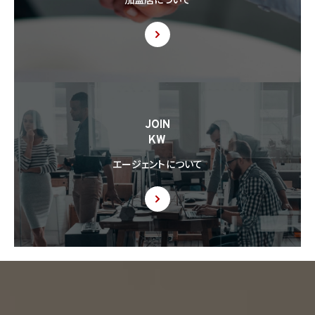
加盟店について
(3) 当該第三者が講じる個人情報の保護のための措置に関する情報（当該情報を提供
できない場合は、その旨及びその理由）
8.4 当社は、個人情報を第三者に提供したときは、個人情報保護法第29条に従い、記録
の作成及び保存を行います。
8.5 当社は、第三者から個人情報の提供を受けるに際しては、個人情報保護法第30条
に従い、必要な確認を行い、当該確認にかかる記録の作成及び保存を行うものとします。
8.6 当社は、個人情報を第三者に提供した第三者から、個人情報の第三者提供及び提
JOIN
供された個人情報の利用方法について本人の同意を取得したことを証する記録を提出
KW
するように求められた場合、当該第三者に対し当該記録を提出することがあります。
エージェントについて
9. 共同利用
9.1 当社が運営するウェブサイトの問合せフォームから当社に連絡を行ったお客様から取
得した情報に関して、当社は、KW加盟店との間で、下記の通り、個人情報を共同利用しま
す。以下、KW加盟店は、当社が運営する下記のウェブサイト上で、KW加盟店として掲載さ
れている事業者を意味するものとします。
https://kellerwilliams.jp/kamei-ten/
(1) 共同して利用される個人情報の項目
(i) 当社が運営するウェブサイトの問合せフォームから当社に連絡を行ったお客様の氏
名、メールアドレス、その他当該連絡に含まれる個人情報
(ii) お客様が当社サービスを介して売買又は賃貸借することを希望される物件（物件の
持分も含む。）についての情報
(2) 利用する者の利用目的