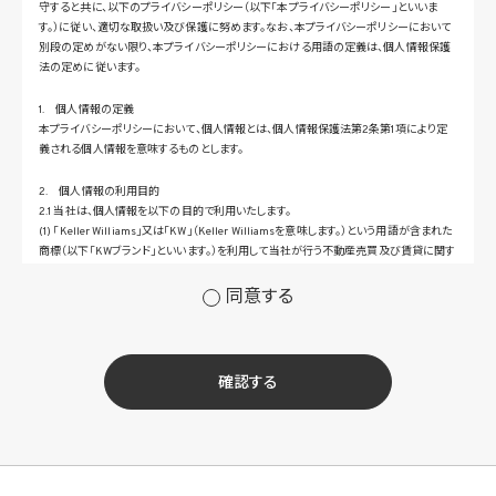
守すると共に、以下のプライバシーポリシー（以下「本プライバシーポリシー」といいま
す。）に従い、適切な取扱い及び保護に努めます。なお、本プライバシーポリシーにおいて
別段の定めがない限り、本プライバシーポリシーにおける用語の定義は、個人情報保護
法の定めに従います。
1. 個人情報の定義
本プライバシーポリシーにおいて、個人情報とは、個人情報保護法第2条第1項により定
義される個人情報を意味するものとします。
2. 個人情報の利用目的
2.1 当社は、個人情報を以下の目的で利用いたします。
(1) 「Keller Williams」又は「KW」（Keller Williamsを意味します。）という用語が含まれた
商標（以下「KWブランド」といいます。）を利用して当社が行う不動産売買及び賃貸に関す
るサービスその他の当社が運営するサービス（以下総称して「当社サービス」といいます。）
の提供のため
同意する
(2) 当社サービス及び当社がKWブランドのライセンスを行う対象となる事業者（サブラ
イセンシー。以下「KW加盟店」といいます。）におけるサービスに関するご案内、お問い合
せ等への対応のため
(3) 当社の商品、サービス等のご案内のため
確認する
(4) 当社サービスに関する当社の規約、ポリシー等（以下「規約等」といいます。）に違反す
る行為に対する対応のため
(5) 当社サービスに関する規約等の変更などを通知するため
(6) サービス利用の状況等に関する情報を分析して当社のサービスの改善、新サービス
の開発等に役立てるため
(7) ①KWブランドのライセンサー（以下「KWライセンサー」といいます。）、②KWブランド