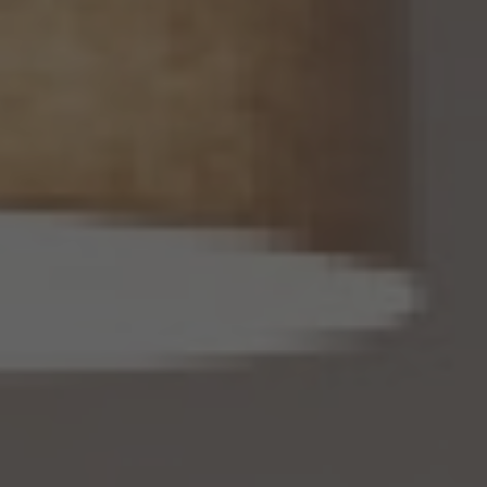
13.2 当社は、個人関連情報を第三者に提供したときは、個人情報保護法第31条に従い、
記録の作成及び保存を行います。
13.3 当社は、第三者から個人関連情報の提供を受けるに際しては、個人情報保護法第31
条に従い、必要な確認を行い、当該確認にかかる記録の作成及び保存を行うものとしま
す。
14. 仮名加工情報の取扱い
14.1 当社は、仮名加工情報（個人情報保護法第2条第5項に定めるものを意味し、同法第
16条第5項に定める仮名加工情報データベース等を構成するものに限ります。以下同
じ。）を作成するときは、個人情報保護委員会規則で定める基準に従い、個人情報を加工
するものとします。
14.2 当社は、仮名加工情報を作成したとき、又は仮名加工情報及び当該仮名加工情報に
係る削除情報等（個人情報保護法第41条第2項に定めるものを意味します。以下同じ。）
を取得したときは、削除情報等の漏えいを防止するために必要なものとして個人情報保
護委員会規則で定める基準に従い、削除情報等の安全管理のための措置を講じるもの
とします。
14.3 当社は、仮名加工情報（個人情報であるものに限ります。以下本第14.3項において同
じ。）について、以下の定めに従います。
(1) 当社は、第4.1項の規定にかかわらず、法令に基づく場合を除くほか、利用目的の達
成に必要な範囲を超えて、仮名加工情報を取り扱いません。
(2) 仮名加工情報についての第3項の適用については、同項中「関連性を有すると合理