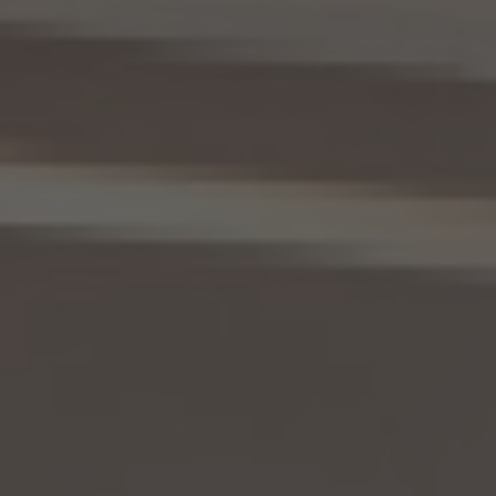
10.1 当社は、本人から、個人情報保護法の定めに基づき個人情報の開示を求められたと
きは、本人ご自身からのご請求であることを確認の上で、本人に対し、遅滞なく開示を行
います（当該個人情報が存在しないときにはその旨を通知いたします。）。但し、個人情報
保護法その他の法令により、当社が開示の義務を負わない場合は、この限りではありま
せん。
10.2 前項の定めは、本人が識別される個人情報にかかる、第8.4項に基づき作成した第
三者への提供にかかる記録及び第8.5項に基づき作成した第三者からの提供にかかる
記録について準用するものとします。
11. 個人情報の訂正等
当社は、本人から、個人情報が真実でないという理由によって、個人情報保護法の定めに
基づきその内容の訂正、追加又は削除（以下「訂正等」といいます。）を求められた場合に
は、本人ご自身からのご請求であることを確認の上で、利用目的の達成に必要な範囲内
において、遅滞なく必要な調査を行い、その結果に基づき、個人情報の内容の訂正等を行
い、その旨を本人に通知します（訂正等を行わない旨の決定をしたときは、本人に対しそ
の旨を通知いたします。）。但し、個人情報保護法その他の法令により、当社が訂正等の義
務を負わない場合は、この限りではありません。
12. 個人情報の利用停止等
当社は、本人から、(1)本人の個人情報が、あらかじめ公表された利用目的の範囲を超え
て取り扱われている、若しくは違法若しくは不当な行為を助長し、若しくは誘発するおそれ
がある方法により利用されているという理由により、又は本人の個人情報が偽りその他
不正の手段により取得されたものであるという理由により、個人情報保護法の定めに基
づきその利用の停止又は消去（以下「利用停止等」といいます。）を求められた場合、(2)