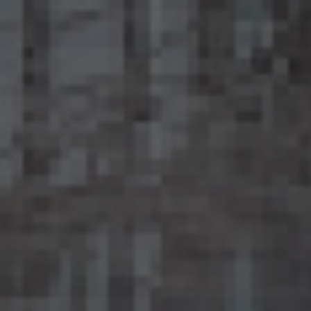
個人情報に係る本人を識別するために、(1)匿名加工情報を他の情報と照合すること、及
び(2)当該個人情報から削除された記述等若しくは個人識別符号又は個人情報保護法
第43条第1項の規定により行われた加工の方法に関する情報を取得すること（(2)は第
三者から提供を受けた当該匿名加工情報についてのみ）を行わないものとします。
15.6 当社は、匿名加工情報の安全管理のために必要かつ適切な措置、匿名加工情報の
作成その他の取扱いに関する苦情の処理その他の匿名加工情報の適正な取扱いを確保
するために 必要な措置を自ら講じ、かつ、当該措置の内容を公表するよう努めるものと
します。
16. Cookie（クッキー）その他の技術の利用
当社のサービスは、Cookie及びこれに類する技術を利用することがあります。これらの技
術は、当社による当社のサービスの利用状況等の把握に役立ち、サービス向上に資する
ものです。Cookieを無効化されたいユーザーは、ウェブブラウザの設定を変更することに
よりCookieを無効化することができます。但し、Cookieを無効化すると、当社のサービス
の一部の機能をご利用いただけなくなる場合があります。
17. お問い合わせ
開示等のお申出、ご意見、ご質問、苦情のお申出その他個人情報の取扱いに関するお問
い合わせは、下記の窓口までお願い致します。
個人情報取扱事業者の名称、住所及び代表者氏名
〒105-0001 東京都港区虎ノ門一丁目17番1号
エージェント・グロース株式会社
代表取締役社長 山本豪
個人情報お問合せ担当