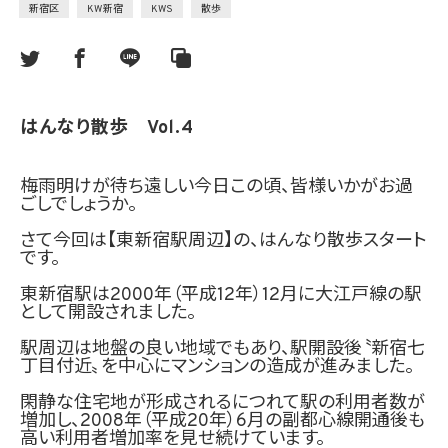
新宿区
KW新宿
KWS
散歩
はんなり散歩 Vol.4
梅雨明けが待ち遠しい今日この頃、
皆様いかがお過
ごしでしょうか。
さて今回は【東新宿駅周辺】の、
はんなり散歩
スタート
です。
東新宿駅は2000年（平成12年）12月に
大江戸線の駅
として開設されました。
駅周辺は地盤の良い地域でもあり、
駅開設後〝新宿七
丁目付近〟を中心にマンションの
造成が進みました。
閑静な住宅地が形成されるにつれて
駅の利用者数が
増加し、2008年（平成20年）6月
の副都心線開通後も
高い利用者増加率を見せ続けています。