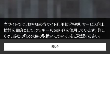
E-mail：
kwjapan@kwj.jp
（なお、受付時間は、平日9時から17時までとさせていただきます。）
18. 継続的改善
当社は、個人情報の取扱いに関する運用状況を適宜見直し、継続的な改善に努めるもの
当サイトでは、お客様の当サイト利用状況把握、サービス向上
とし、必要に応じて、本プライバシーポリシーを変更することがあります。
検討を目的として、クッキー（Cookie）を使用しています。
詳し
くは、当社の
「Cookieの取扱いについて」
をご確認ください。
【2022年4月1日改訂】
BUY
SELL
RENT
閉じる
買いたい
売りたい
借りたい