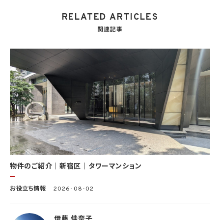
を使用する第三者及び③KWブランドを使用するサービスの管理に関わる第三者（いずれ
RELATED ARTICLES
も外国に所在する場合を含みます。）に対し個人情報（(i)当社サービスにおける顧客に関
する情報、(ii)物件情報、及び(iii)KWエージェントに関する情報を含みます。）を提供する
関連記事
ため。なお、KWエージェントとは、KW加盟店の業務に従事する個人を意味します。また、
顧客に関する情報は、当該顧客に関する情報のうち、物件情報を除く部分を意味します。
(8) 当社サービスを介して販売等が行われる物件に関する情報について、当社、KWライ
センサー、その他KWブランドを利用して事業を行う事業者のポータルサイト、ウェブ広
告、その他インターネット上において公開するため
(9) 雇用管理及び社内手続のため（役職員の個人情報について）、並びに人材採用活動
における選考及び連絡のため（応募者の個人情報について）
(10) KWエージェント並びに当社及びKW加盟店の役職員に関する情報に関して、当該
情報を当社又はKWライセンサーが運営するウェブサイト（当社又はKWライセンサーか
ら委託を受けた第三者によって運営されるウェブサイトを含み、当該ウェブサイトが一般
向けに公開される場合を含みます。）上に掲載するため
(11) 株主管理、会社法その他法令上の手続対応のため（株主、新株予約権者等の個人情
報について）
(12) 当社のサービスを通じて実施された不動産に関する取引の実績について、個人を識
別できない形式に加工した統計データを作成するため
(13) その他、上記利用目的に付随する目的のため
物件のご紹介｜新宿区｜タワーマンション
2.2 第2.1項第7号に基づいて個人情報の提供を受けた第三者は、当社サービスに関連す
お役立ち情報
2026-08-02
る運営、サービスの利用状況等を分析した情報を用いたシステムの改善及び開発並びに
マーケティング、宣伝又は広告等を行う目的で、個人情報を利用いたします。但し、個人情
報の主体である個人（以下「本人」といいます。）が、これらの利用目的で個人情報を利用
伊藤 佳奈子
することについて同意を撤回し又は異議を述べた場合には、当社はただちにその旨を当