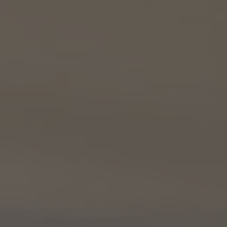
(i) 前号(i)の情報については、当社又はKW加盟店（KWエージェント及びKW加盟店の役
職員を含みます。）から前号(i)に定めるお客様に対して連絡を行うこと。
(ii) 前号(ii)の情報については、KW加盟店（KWエージェント及びKW加盟店の役職員を
含みます。）において、物件についての営業活動、及び売買又は賃貸借に向けた仲介業務
を行うこと。
(3) 上記個人情報の管理について責任を有する者の名称、住所及び代表者氏名
エージェント・グロース株式会社（但し、KW加盟店（KWエージェント及びKW加盟店の役
職員を含みます。）がお客様に対して連絡を行った場合は、当該KW加盟店が責任を有す
るものとする。）
東京都港区虎ノ門一丁目17番1号
代表取締役 山本豪
9.2 当社は、KWエージェント及びKW加盟店の役職員に関する情報に関して、当該個人
が所属する加盟店以外のKW加盟店を含む全KW加盟店との間で、下記の通り、個人情報
を共同利用します。
(1) 共同して利用される個人情報の項目
KWエージェントに関する、氏名、生年月日、性別、電話番号、電子メールアドレス、顔写真
等の情報
(2) 利用する者の利用目的
業務上又は緊急時の連絡（物件の問い合わせを含みます。）、金銭の支払い、法令上要求
される諸手続きへの対応、会社案内等への掲出、その他これらの事項に付随する目的
(3) 上記個人情報の管理について責任を有する者の氏名又は名称、住所、代表者名等
本人が所属する各KW加盟店の個人情報保護方針に記載の通り。
10. 個人情報の開示