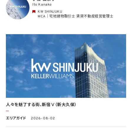
Ito Kanako
該第三者に通知するものとします。
KW SHINJUKU
3. 個人情報利用目的の変更
MCA｜宅地建物取引士 賃貸不動産経営管理士
当社は、個人情報の利用目的を関連性を有すると合理的に認められる範囲内において
変更することがあり、変更した場合には本人に通知し又は公表します。
4. 個人情報利用の制限
4.1 当社は、個人情報保護法その他の法令により許容される場合を除き、本人の同意を得
ず、利用目的の達成に必要な範囲を超えて個人情報を取り扱いません。但し、次の場合は
この限りではありません。
(1) 法令に基づく場合
(2) 人の生命、身体又は財産の保護のために必要がある場合であって、本人の同意を得
ることが困難であるとき
(3) 公衆衛生の向上又は児童の健全な育成の推進のために特に必要がある場合であっ
て、本人の同意を得ることが困難であるとき
(4) 国の機関もしくは地方公共団体又はその委託を受けた者が法令の定める事務を遂
行することに対して協力する必要がある場合であって、本人の同意を得ることにより当該
事務の遂行に支障を及ぼすおそれがあるとき
(5) 学術研究機関等に個人データを提供する場合であって、当該学術研究機関等が当該
人々を魅了する街、新宿Ⅴ（新大久保）
個人データを学術研究目的で取り扱う必要があるとき（当該個人データを取り扱う目的
の一部が学術研究目的である場合を含み、個人の権利利益を不当に侵害するおそれが
ある場合を除きます。）。
エリアガイド
2026-08-02
4.2 当社は、違法又は不当な行為を助長し、又は誘発するおそれがある方法により個人