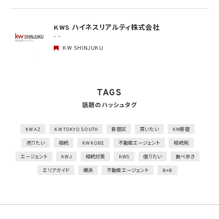
人的安全管理措置
1）個人データの取扱いに関する留意事項について、従業者に定期的な研修を実施
KWS ハイネスリアルティ株式会社
2）個人データについての秘密保持に関する事項を就業規則に記載
- -
KW SHINJUKU
物理的安全管理措置
1）個人データを取り扱う区域において、従業者の入退室管理及び持ち込む機器等の制限
を行うとともに、権限を有しない者による個人データの閲覧を防止する措置を実施
2）個人データを取り扱う機器、電子媒体及び書類等の盗難又は紛失等を防止するため
の措置を講じるとともに、事業所内の移動を含め、当該機器、電子媒体等を持ち運ぶ場
TAGS
合、容易に個人データが判明しないよう措置を実施
話題のハッシュタグ
技術的安全管理措置
1）アクセス制御を実施して、担当者及び取り扱う個人情報データベース等の範囲を限定
2）個人データを取り扱う情報システムを外部からの不正アクセス又は不正ソフトウェア
KW AZ
KW TOKYO SOUTH
新宿区
買いたい
KW新宿
から保護する仕組みを導入
売りたい
相続
KW KOBE
不動産エージェント
相続税
外的環境の把握
エージェント
KWJ
相続対策
KWS
借りたい
食べ歩き
個人データを保管しているA国における個人情報の保護に関する制度を把握した上で安
エリアガイド
横浜
不動産エージェント
8×8
全管理措置を実施
7. 漏洩時の報告等
当社は、当社の取り扱う個人情報の漏洩、滅失、毀損等の事態が生じた場合において、個
人情報保護法の定めに基づき個人情報保護委員会への報告及び本人への通知を要す
る場合には、かかる報告及び通知を行います。