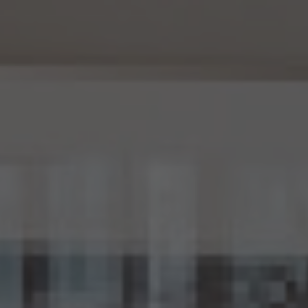
報を他の情報と照合しないものとします。
(4) 当社は、仮名加工情報を取り扱うにあたっては、電話をかけ、郵便若しくは信書便に
より送付し、電報を送達し、ファックス若しくは電磁的方法を用いて送信し、又は住居を訪
問するために、当該仮名加工情報に含まれる連絡先その他の情報を利用しないものとし
ます。
15. 匿名加工情報の取扱い
15.1 当社は、匿名加工情報（個人情報保護法第2条第6項に定めるものを意味し、同法第
16条第6項に定める匿名加工情報データベース等を構成するものに限ります。以下同
じ。）を作成するときは、個人情報保護委員会規則で定める基準に従い、個人情報を加工
するものとします。
15.2 当社は、匿名加工情報を作成したときは、個人情報保護委員会規則で定める基準に
従い、安全管理のための措置を講じます。
15.3 当社は、匿名加工情報を作成したときは、個人情報保護委員会規則で定めるところ
により、当該匿名加工情報に含まれる個人に関する情報の項目を公表します。
15.4 当社は、匿名加工情報（当社が作成したもの及び第三者から提供を受けたものを含
みます。以下別段の定めがない限り同様とします。）を第三者に提供するときは、個人情報
保護委員会規則で定めるところにより、あらかじめ、 第三者に提供される匿名加工情報
に含まれる個人に関する情報の項目及びその提供の方法について公表するとともに、当
該第三者に対して、当該提供に係る情報が匿名加工情報である旨を明示します。
15.5 当社は、匿名加工情報を取り扱うに当たっては、匿名加工情報の作成に用いられた