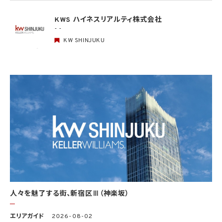
(1) 当該第三者の氏名又は名称及び住所、並びに法人の場合はその代表者（法人でない
団体で代表者又は管理人の定めのあるものの場合は、その代表者又は管理人）の氏名
KWS ハイネスリアルティ株式会社
(2) 当該第三者による当該個人情報の取得の経緯
- -
KW SHINJUKU
6. 個人情報の安全管理
当社は、個人情報の紛失、破壊、改ざん及び漏洩などのリスクに対して、個人情報の安全
管理が図られるよう、当社の従業員に対し、必要かつ適切な監督を行います。また、当社
は、個人情報の取扱いの全部又は一部を委託する場合は、委託先において個人情報の安
全管理が図られるよう、必要かつ適切な監督を行います。当社の保有個人データに関す
る具体的な安全管理措置の内容は、以下のとおりです。
基本方針の策定
個人データの適正な取扱いの確保のため、「関係法令・ガイドライン等の遵守」、「質問及
び苦情処理の窓口」等についての基本方針として、本プライバシーポリシーを策定
個人データの取扱いに係る規律の整備
取得、利用、保存、提供、削除・廃棄等の段階ごとに、取扱方法、責任者・担当者及びその
任務等について個人データの取扱規程を策定
組織的安全管理措置
1）個人データの取扱いに関する責任者を設置するとともに、個人データを取り扱う従業
者及び当該従業者が取り扱う個人データの範囲を明確化し、法や取扱規程に違反してい
人々を魅了する街、新宿区Ⅲ（神楽坂）
る事実又は兆候を把握した場合の責任者への報告連絡体制を整備
2）個人データの取扱状況について、定期的に自己点検を実施するとともに、他部署や外
エリアガイド
2026-08-02
部の者による監査を実施