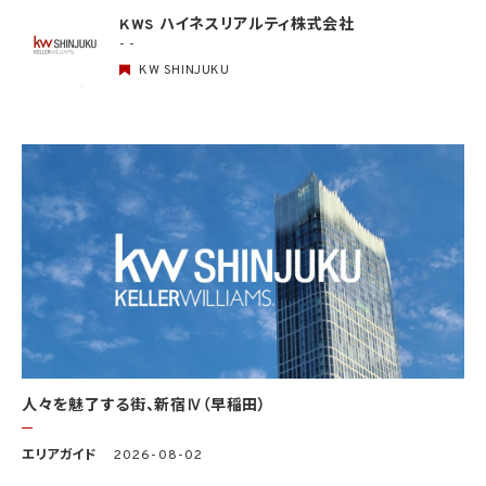
情報を利用しません。
KWS ハイネスリアルティ株式会社
- -
5. 個人情報の適正な取得
5.1 当社は、適正に個人情報を取得し、偽りその他不正の手段により取得しません。
KW SHINJUKU
5.2 当社は、次の場合を除き、あらかじめ本人の同意を得ないで、要配慮個人情報（個人
情報保護法第2条第3項に定義されるものを意味します。）を取得しません。
(1) 第4.1項第1号から第4号までのいずれかに該当する場合
(2) 学術研究機関等から要配慮個人情報を取得する場合であって、当該要配慮個人情報
を学術研究目的で取得する必要があるとき（当該要配慮個人情報を取得する目的の一
部が学術研究目的である場合を含み、個人の権利利益を不当に侵害するおそれがある
場合を除きます。）（当該個人情報取扱事業者と当該学術研究機関等が共同して学術研
究を行う場合に限ります。）
(3) 当該要配慮個人情報が、本人、国の機関、地方公共団体、学術研究機関等、個人情報
保護法第57条第1項各号に掲げる者その他個人情報保護委員会規則で定める者により
公開されている場合
(4) 本人を目視し、又は撮影することにより、その外形上明らかな要配慮個人情報を取得
する場合
(5) 第三者から要配慮個人情報の提供を受ける場合であって、当該第三者による当該提
供が第8.1項各号のいずれかに該当するとき
人々を魅了する街、新宿Ⅳ（早稲田）
5.3 当社は、第三者から個人情報の提供を受けるに際しては、個人情報保護委員会規則
で定めるところにより、次に掲げる事項の確認を行います。ただし、当該第三者による当
エリアガイド
2026-08-02
該個人情報の提供が第4.1項各号のいずれかに該当する場合又は第8.1項各号のいずれ
かに該当する場合を除きます。