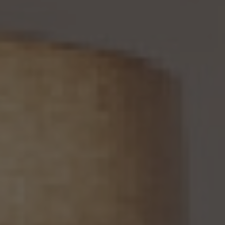
個人情報がご本人の同意なく第三者に提供されているという理由により、個人情報保護
法の定めに基づきその提供の停止（以下「提供停止」といいます。）を求められた場合、又
は(3)当社が本人の個人情報を利用する必要がなくなった場合、本人の個人情報にかか
る個人情報保護法第26条第1項本文に規定する事態が生じた場合その他本人の個人情
報の取扱により本人の権利又は正当な利益が害されるおそれがある場合に該当すると
いう理由により、個人情報保護法の定めに基づきその利用停止等又は提供停止を求め
られた場合において、そのご請求に理由があることが判明した場合には、本人ご自身か
らのご請求であることを確認の上で、遅滞なく個人情報の利用停止等又は提供停止を行
い、その旨を本人に通知します。但し、個人情報保護法その他の法令により、当社が利用
停止等又は提供停止の義務を負わない場合は、この限りではありません。
13. 個人関連情報の第三者提供
13.1 当社は、第三者が個人関連情報（個人情報保護法第2条第7項に定めるものを意味
し、同法第16条第7項に定める個人関連情報データベース等を構成するものに限ります。
以下同じ。）を個人データとして取得することが想定されるときは、第4.1項各号に掲げる
場合を除くほか、次に掲げる事項について、あらかじめ個人情報保護委員会規則で定め
るところにより確認することをしないで、当該個人関連情報を当該第三者に提供しませ
ん。
(1) 当該第三者が当社から個人関連情報の提供を受けて本人が識別される個人データ
として取得することを認める旨の本人の同意が得られていること。
(2) 外国にある第三者への提供にあっては、前号の本人の同意を得ようとする場合にお
いて、個人情報保護委員会規則で定めるところにより、あらかじめ、当該外国における個
人情報の保護に関する制度、当該第三者が講ずる個人情報の保護のための措置その他
本人に参考となるべき情報が本人に提供されていること。