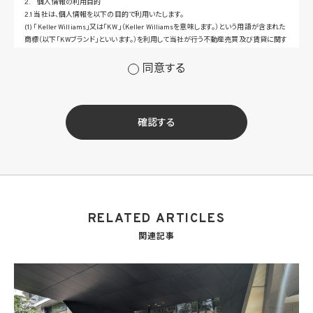
2. 個人情報の利用目的
2.1 当社は、個人情報を以下の目的で利用いたします。
(1) 「Keller Williams」又は「KW」（Keller Williamsを意味します。）という用語が含まれた
商標（以下「KWブランド」といいます。）を利用して当社が行う不動産売買及び賃貸に関す
るサービスその他の当社が運営するサービス（以下総称して「当社サービス」といいます。）
の提供のため
同意する
(2) 当社サービス及び当社がKWブランドのライセンスを行う対象となる事業者（サブラ
イセンシー。以下「KW加盟店」といいます。）におけるサービスに関するご案内、お問い合
せ等への対応のため
(3) 当社の商品、サービス等のご案内のため
確認する
(4) 当社サービスに関する当社の規約、ポリシー等（以下「規約等」といいます。）に違反す
る行為に対する対応のため
(5) 当社サービスに関する規約等の変更などを通知するため
(6) サービス利用の状況等に関する情報を分析して当社のサービスの改善、新サービス
の開発等に役立てるため
(7) ①KWブランドのライセンサー（以下「KWライセンサー」といいます。）、②KWブランド
を使用する第三者及び③KWブランドを使用するサービスの管理に関わる第三者（いずれ
RELATED ARTICLES
も外国に所在する場合を含みます。）に対し個人情報（(i)当社サービスにおける顧客に関
する情報、(ii)物件情報、及び(iii)KWエージェントに関する情報を含みます。）を提供する
関連記事
ため。なお、KWエージェントとは、KW加盟店の業務に従事する個人を意味します。また、
顧客に関する情報は、当該顧客に関する情報のうち、物件情報を除く部分を意味します。
(8) 当社サービスを介して販売等が行われる物件に関する情報について、当社、KWライ
センサー、その他KWブランドを利用して事業を行う事業者のポータルサイト、ウェブ広
告、その他インターネット上において公開するため
(9) 雇用管理及び社内手続のため（役職員の個人情報について）、並びに人材採用活動