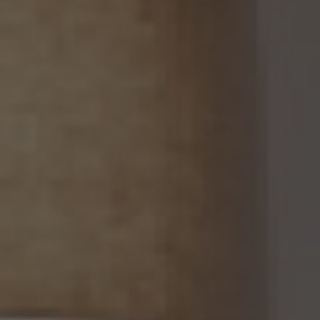
停止等又は提供停止の義務を負わない場合は、この限りではありません。
13. 個人関連情報の第三者提供
13.1 当社は、第三者が個人関連情報（個人情報保護法第2条第7項に定めるものを意味
し、同法第16条第7項に定める個人関連情報データベース等を構成するものに限ります。
以下同じ。）を個人データとして取得することが想定されるときは、第4.1項各号に掲げる
場合を除くほか、次に掲げる事項について、あらかじめ個人情報保護委員会規則で定め
るところにより確認することをしないで、当該個人関連情報を当該第三者に提供しませ
ん。
(1) 当該第三者が当社から個人関連情報の提供を受けて本人が識別される個人データ
として取得することを認める旨の本人の同意が得られていること。
(2) 外国にある第三者への提供にあっては、前号の本人の同意を得ようとする場合にお
いて、個人情報保護委員会規則で定めるところにより、あらかじめ、当該外国における個
人情報の保護に関する制度、当該第三者が講ずる個人情報の保護のための措置その他
本人に参考となるべき情報が本人に提供されていること。
13.2 当社は、個人関連情報を第三者に提供したときは、個人情報保護法第31条に従い、
記録の作成及び保存を行います。
13.3 当社は、第三者から個人関連情報の提供を受けるに際しては、個人情報保護法第31
条に従い、必要な確認を行い、当該確認にかかる記録の作成及び保存を行うものとしま
す。
14. 仮名加工情報の取扱い
14.1 当社は、仮名加工情報（個人情報保護法第2条第5項に定めるものを意味し、同法第