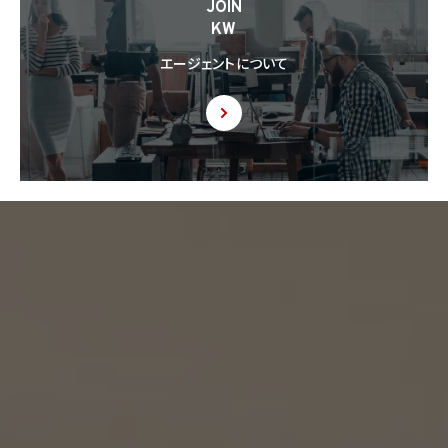
JOIN
供された個人情報の利用方法について本人の同意を取得したことを証する記録を提出
KW
するように求められた場合、当該第三者に対し当該記録を提出することがあります。
エージェントについて
9. 共同利用
9.1 当社が運営するウェブサイトの問合せフォームから当社に連絡を行ったお客様から取
得した情報に関して、当社は、KW加盟店との間で、下記の通り、個人情報を共同利用しま
す。以下、KW加盟店は、当社が運営する下記のウェブサイト上で、KW加盟店として掲載さ
れている事業者を意味するものとします。
https://kellerwilliams.jp/kamei-ten/
(1) 共同して利用される個人情報の項目
(i) 当社が運営するウェブサイトの問合せフォームから当社に連絡を行ったお客様の氏
名、メールアドレス、その他当該連絡に含まれる個人情報
(ii) お客様が当社サービスを介して売買又は賃貸借することを希望される物件（物件の
持分も含む。）についての情報
(2) 利用する者の利用目的
(i) 前号(i)の情報については、当社又はKW加盟店（KWエージェント及びKW加盟店の役
職員を含みます。）から前号(i)に定めるお客様に対して連絡を行うこと。
(ii) 前号(ii)の情報については、KW加盟店（KWエージェント及びKW加盟店の役職員を
含みます。）において、物件についての営業活動、及び売買又は賃貸借に向けた仲介業務
を行うこと。
(3) 上記個人情報の管理について責任を有する者の名称、住所及び代表者氏名
エージェント・グロース株式会社（但し、KW加盟店（KWエージェント及びKW加盟店の役
職員を含みます。）がお客様に対して連絡を行った場合は、当該KW加盟店が責任を有す
るものとする。）
東京都港区虎ノ門一丁目17番1号