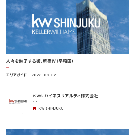
部が学術研究目的である場合を含み、個人の権利利益を不当に侵害するおそれがある
場合を除きます。）（当該個人情報取扱事業者と当該学術研究機関等が共同して学術研
究を行う場合に限ります。）
(3) 当該要配慮個人情報が、本人、国の機関、地方公共団体、学術研究機関等、個人情報
保護法第57条第1項各号に掲げる者その他個人情報保護委員会規則で定める者により
公開されている場合
(4) 本人を目視し、又は撮影することにより、その外形上明らかな要配慮個人情報を取得
する場合
(5) 第三者から要配慮個人情報の提供を受ける場合であって、当該第三者による当該提
供が第8.1項各号のいずれかに該当するとき
人々を魅了する街、新宿Ⅳ（早稲田）
5.3 当社は、第三者から個人情報の提供を受けるに際しては、個人情報保護委員会規則
で定めるところにより、次に掲げる事項の確認を行います。ただし、当該第三者による当
エリアガイド
2026-08-02
該個人情報の提供が第4.1項各号のいずれかに該当する場合又は第8.1項各号のいずれ
かに該当する場合を除きます。
(1) 当該第三者の氏名又は名称及び住所、並びに法人の場合はその代表者（法人でない
団体で代表者又は管理人の定めのあるものの場合は、その代表者又は管理人）の氏名
KWS ハイネスリアルティ株式会社
(2) 当該第三者による当該個人情報の取得の経緯
- -
KW SHINJUKU
6. 個人情報の安全管理
当社は、個人情報の紛失、破壊、改ざん及び漏洩などのリスクに対して、個人情報の安全
管理が図られるよう、当社の従業員に対し、必要かつ適切な監督を行います。また、当社
は、個人情報の取扱いの全部又は一部を委託する場合は、委託先において個人情報の安
全管理が図られるよう、必要かつ適切な監督を行います。当社の保有個人データに関す