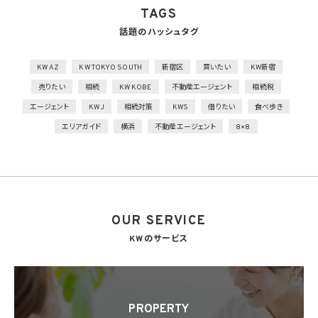
の措置を講じるとともに、事業所内の移動を含め、当該機器、電子媒体等を持ち運ぶ場
TAGS
合、容易に個人データが判明しないよう措置を実施
話題のハッシュタグ
技術的安全管理措置
1）アクセス制御を実施して、担当者及び取り扱う個人情報データベース等の範囲を限定
2）個人データを取り扱う情報システムを外部からの不正アクセス又は不正ソフトウェア
KW AZ
KW TOKYO SOUTH
新宿区
買いたい
KW新宿
から保護する仕組みを導入
売りたい
相続
KW KOBE
不動産エージェント
相続税
外的環境の把握
エージェント
KWJ
相続対策
KWS
借りたい
食べ歩き
個人データを保管しているA国における個人情報の保護に関する制度を把握した上で安
エリアガイド
横浜
不動産エージェント
8×8
全管理措置を実施
7. 漏洩時の報告等
当社は、当社の取り扱う個人情報の漏洩、滅失、毀損等の事態が生じた場合において、個
人情報保護法の定めに基づき個人情報保護委員会への報告及び本人への通知を要す
る場合には、かかる報告及び通知を行います。
OUR SERVICE
8. 第三者提供
8.1 当社は、第4.1項各号のいずれかに該当する場合を除くほか、あらかじめ本人の同意を
KWのサービス
得ないで、個人情報を第三者に提供しません。但し、次に掲げる場合は上記に定める第三
者への提供には該当しません。
(1) 利用目的の達成に必要な範囲内において個人情報の取扱いの全部又は一部を委託
することに伴って個人情報を提供する場合
(2) 合併その他の事由による事業の承継に伴って個人情報が提供される場合
PROPERTY
(3) 第9項の定めに基づき共同利用する場合