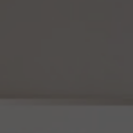
訪問するために、当該仮名加工情報に含まれる連絡先その他の情報を利用しないものと
します。
(6) 仮名加工情報については、第7項及び第10項から第12項までの規定を適用しない
ものとします。
14.4 当社は、仮名加工情報（個人情報であるものを除く。以下本第14.4項において同じ。）
について、以下の定めに従います。
(1) 当社は、法令に基づく場合を除くほか、仮名加工情報を第三者に提供しません。但
し、第8.1項各号に掲げる場合は上記に定める第三者への提供には該当しません。
(2) 当社は、仮名加工情報の漏洩などのリスクに対して、仮名加工情報の安全管理が
図られるよう、当社の従業員に対し、必要かつ適切な監督を行います。また、当社は、仮名
加工情報の取扱いの全部又は一部を委託する場合は、委託先において個人情報の安全
管理が図られるよう、必要かつ適切な監督を行います。
(3) 当社は、仮名加工情報を取り扱うに当たっては、当該仮名加工情報の作成に用いら
れた個人情報に係る本人を識別するために、削除情報等を取得し、又は当該仮名加工情
報を他の情報と照合しないものとします。
(4) 当社は、仮名加工情報を取り扱うにあたっては、電話をかけ、郵便若しくは信書便に
より送付し、電報を送達し、ファックス若しくは電磁的方法を用いて送信し、又は住居を訪
問するために、当該仮名加工情報に含まれる連絡先その他の情報を利用しないものとし
ます。
15. 匿名加工情報の取扱い
15.1 当社は、匿名加工情報（個人情報保護法第2条第6項に定めるものを意味し、同法第
16条第6項に定める匿名加工情報データベース等を構成するものに限ります。以下同