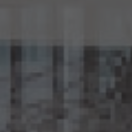
じ。）を作成するときは、個人情報保護委員会規則で定める基準に従い、個人情報を加工
するものとします。
15.2 当社は、匿名加工情報を作成したときは、個人情報保護委員会規則で定める基準に
従い、安全管理のための措置を講じます。
15.3 当社は、匿名加工情報を作成したときは、個人情報保護委員会規則で定めるところ
により、当該匿名加工情報に含まれる個人に関する情報の項目を公表します。
15.4 当社は、匿名加工情報（当社が作成したもの及び第三者から提供を受けたものを含
みます。以下別段の定めがない限り同様とします。）を第三者に提供するときは、個人情報
保護委員会規則で定めるところにより、あらかじめ、 第三者に提供される匿名加工情報
に含まれる個人に関する情報の項目及びその提供の方法について公表するとともに、当
該第三者に対して、当該提供に係る情報が匿名加工情報である旨を明示します。
15.5 当社は、匿名加工情報を取り扱うに当たっては、匿名加工情報の作成に用いられた
個人情報に係る本人を識別するために、(1)匿名加工情報を他の情報と照合すること、及
び(2)当該個人情報から削除された記述等若しくは個人識別符号又は個人情報保護法
第43条第1項の規定により行われた加工の方法に関する情報を取得すること（(2)は第
三者から提供を受けた当該匿名加工情報についてのみ）を行わないものとします。
15.6 当社は、匿名加工情報の安全管理のために必要かつ適切な措置、匿名加工情報の
作成その他の取扱いに関する苦情の処理その他の匿名加工情報の適正な取扱いを確保
するために 必要な措置を自ら講じ、かつ、当該措置の内容を公表するよう努めるものと
します。