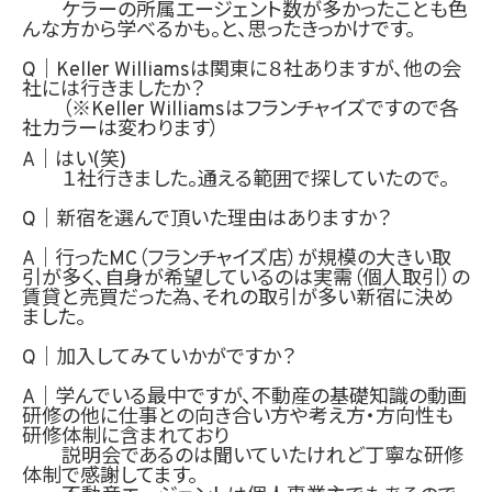
ケラーの所属エージェント数が多かったことも色
んな方から学べるかも。と、思ったきっかけです。
Q｜
Keller Williamsは関東に８社ありますが、他の会
社には行きましたか？
（※
Keller Williamsはフランチャイズですので各
社カラーは変わります）
A｜はい(笑)
１
社行きました。通える範囲で探していたので。
Q｜新宿を選んで頂いた理由はありますか？
A｜行ったMC（フランチャイズ店）が規模の大きい取
引が多く、自身が希望しているのは実需（個人取引）の
賃貸と売買だった為、それの取引が多い新宿に決め
ました。
Q｜加入してみていかがですか？
A｜学んでいる最中ですが、不動産の基礎知識の動画
研修の他に仕事との向き合い方や考え方・方向性も
研修体制に含まれており
説明会であるのは聞いていたけれど丁寧な研修
体制で感謝してます。