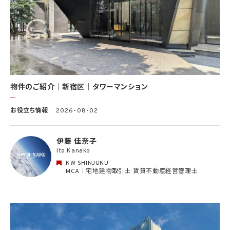
における選考及び連絡のため（応募者の個人情報について）
(10) KWエージェント並びに当社及びKW加盟店の役職員に関する情報に関して、当該
情報を当社又はKWライセンサーが運営するウェブサイト（当社又はKWライセンサーか
ら委託を受けた第三者によって運営されるウェブサイトを含み、当該ウェブサイトが一般
向けに公開される場合を含みます。）上に掲載するため
(11) 株主管理、会社法その他法令上の手続対応のため（株主、新株予約権者等の個人情
報について）
(12) 当社のサービスを通じて実施された不動産に関する取引の実績について、個人を識
別できない形式に加工した統計データを作成するため
(13) その他、上記利用目的に付随する目的のため
物件のご紹介｜新宿区｜タワーマンション
2.2 第2.1項第7号に基づいて個人情報の提供を受けた第三者は、当社サービスに関連す
お役立ち情報
2026-08-02
る運営、サービスの利用状況等を分析した情報を用いたシステムの改善及び開発並びに
マーケティング、宣伝又は広告等を行う目的で、個人情報を利用いたします。但し、個人情
報の主体である個人（以下「本人」といいます。）が、これらの利用目的で個人情報を利用
伊藤 佳奈子
することについて同意を撤回し又は異議を述べた場合には、当社はただちにその旨を当
Ito Kanako
該第三者に通知するものとします。
KW SHINJUKU
3. 個人情報利用目的の変更
MCA｜宅地建物取引士 賃貸不動産経営管理士
当社は、個人情報の利用目的を関連性を有すると合理的に認められる範囲内において
変更することがあり、変更した場合には本人に通知し又は公表します。
4. 個人情報利用の制限
4.1 当社は、個人情報保護法その他の法令により許容される場合を除き、本人の同意を得
ず、利用目的の達成に必要な範囲を超えて個人情報を取り扱いません。但し、次の場合は