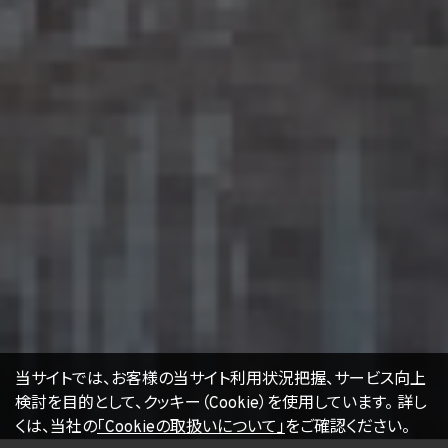
16. Cookie（クッキー）その他の技術の利用
当社のサービスは、Cookie及びこれに類する技術を利用することがあります。これらの技
術は、当社による当社のサービスの利用状況等の把握に役立ち、サービス向上に資する
ものです。Cookieを無効化されたいユーザーは、ウェブブラウザの設定を変更することに
よりCookieを無効化することができます。但し、Cookieを無効化すると、当社のサービス
の一部の機能をご利用いただけなくなる場合があります。
17. お問い合わせ
開示等のお申出、ご意見、ご質問、苦情のお申出その他個人情報の取扱いに関するお問
い合わせは、下記の窓口までお願い致します。
個人情報取扱事業者の名称、住所及び代表者氏名
〒105-0001 東京都港区虎ノ門一丁目17番1号
エージェント・グロース株式会社
代表取締役社長 山本豪
個人情報お問合せ担当
E-mail：
kwjapan@kwj.jp
（なお、受付時間は、平日9時から17時までとさせていただきます。）
18. 継続的改善
当社は、個人情報の取扱いに関する運用状況を適宜見直し、継続的な改善に努めるもの
当サイトでは、お客様の当サイト利用状況把握、サービス向上
とし、必要に応じて、本プライバシーポリシーを変更することがあります。
検討を目的として、クッキー（Cookie）を使用しています。
詳し
くは、当社の
「Cookieの取扱いについて」
をご確認ください。
【2022年4月1日改訂】