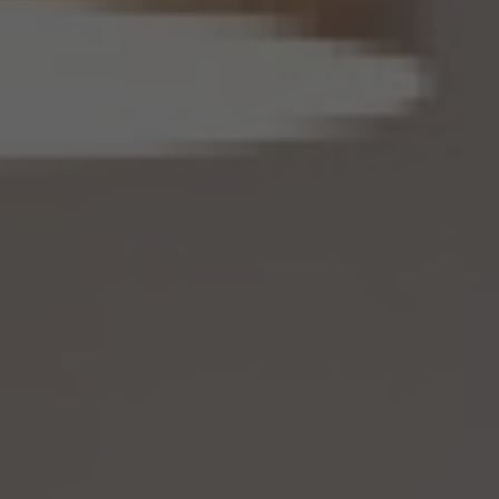
16条第5項に定める仮名加工情報データベース等を構成するものに限ります。以下同
じ。）を作成するときは、個人情報保護委員会規則で定める基準に従い、個人情報を加工
するものとします。
14.2 当社は、仮名加工情報を作成したとき、又は仮名加工情報及び当該仮名加工情報に
係る削除情報等（個人情報保護法第41条第2項に定めるものを意味します。以下同じ。）
を取得したときは、削除情報等の漏えいを防止するために必要なものとして個人情報保
護委員会規則で定める基準に従い、削除情報等の安全管理のための措置を講じるもの
とします。
14.3 当社は、仮名加工情報（個人情報であるものに限ります。以下本第14.3項において同
じ。）について、以下の定めに従います。
(1) 当社は、第4.1項の規定にかかわらず、法令に基づく場合を除くほか、利用目的の達
成に必要な範囲を超えて、仮名加工情報を取り扱いません。
(2) 仮名加工情報についての第3項の適用については、同項中「関連性を有すると合理
的に認められる範囲内において変更する」とあるのは「変更する」と、「通知し又は公表し
ます」とあるのは「公表します」と、それぞれ読み替えるものとします。
(3) 当社は、第8.1項から第8.3項までの規定にかかわらず、法令に基づく場合を除くほ
か、仮名加工情報である個人データを第三者に提供しません。但し、第8.1項各号に掲げ
る場合は上記に定める第三者への提供には該当しません。
(4) 当社は、仮名加工情報を取り扱うに当たっては、当該仮名加工情報の作成に用いら
れた個人情報に係る本人を識別するために、当該仮名加工情報を他の情報と照合しな
いものとします。
(5) 当社は、仮名加工情報を取り扱うにあたっては、電話をかけ、郵便若しくは信書便
により送付し、電報を送達し、ファックス若しくは電磁的方法を用いて送信し、又は住居を