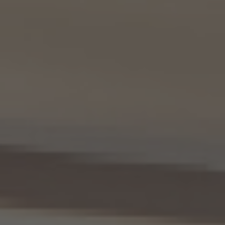
代表取締役 山本豪
9.2 当社は、KWエージェント及びKW加盟店の役職員に関する情報に関して、当該個人
が所属する加盟店以外のKW加盟店を含む全KW加盟店との間で、下記の通り、個人情報
を共同利用します。
(1) 共同して利用される個人情報の項目
KWエージェントに関する、氏名、生年月日、性別、電話番号、電子メールアドレス、顔写真
等の情報
(2) 利用する者の利用目的
業務上又は緊急時の連絡（物件の問い合わせを含みます。）、金銭の支払い、法令上要求
される諸手続きへの対応、会社案内等への掲出、その他これらの事項に付随する目的
(3) 上記個人情報の管理について責任を有する者の氏名又は名称、住所、代表者名等
本人が所属する各KW加盟店の個人情報保護方針に記載の通り。
10. 個人情報の開示
10.1 当社は、本人から、個人情報保護法の定めに基づき個人情報の開示を求められたと
きは、本人ご自身からのご請求であることを確認の上で、本人に対し、遅滞なく開示を行
います（当該個人情報が存在しないときにはその旨を通知いたします。）。但し、個人情報
保護法その他の法令により、当社が開示の義務を負わない場合は、この限りではありま
せん。
10.2 前項の定めは、本人が識別される個人情報にかかる、第8.4項に基づき作成した第
三者への提供にかかる記録及び第8.5項に基づき作成した第三者からの提供にかかる
記録について準用するものとします。