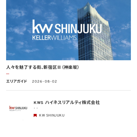
る具体的な安全管理措置の内容は、以下のとおりです。
基本方針の策定
個人データの適正な取扱いの確保のため、「関係法令・ガイドライン等の遵守」、「質問及
び苦情処理の窓口」等についての基本方針として、本プライバシーポリシーを策定
個人データの取扱いに係る規律の整備
取得、利用、保存、提供、削除・廃棄等の段階ごとに、取扱方法、責任者・担当者及びその
任務等について個人データの取扱規程を策定
組織的安全管理措置
1）個人データの取扱いに関する責任者を設置するとともに、個人データを取り扱う従業
者及び当該従業者が取り扱う個人データの範囲を明確化し、法や取扱規程に違反してい
人々を魅了する街、新宿区Ⅲ（神楽坂）
る事実又は兆候を把握した場合の責任者への報告連絡体制を整備
2）個人データの取扱状況について、定期的に自己点検を実施するとともに、他部署や外
エリアガイド
2026-08-02
部の者による監査を実施
人的安全管理措置
1）個人データの取扱いに関する留意事項について、従業者に定期的な研修を実施
KWS ハイネスリアルティ株式会社
2）個人データについての秘密保持に関する事項を就業規則に記載
- -
KW SHINJUKU
物理的安全管理措置
1）個人データを取り扱う区域において、従業者の入退室管理及び持ち込む機器等の制限
を行うとともに、権限を有しない者による個人データの閲覧を防止する措置を実施
2）個人データを取り扱う機器、電子媒体及び書類等の盗難又は紛失等を防止するため