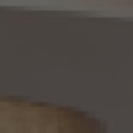
11. 個人情報の訂正等
当社は、本人から、個人情報が真実でないという理由によって、個人情報保護法の定めに
基づきその内容の訂正、追加又は削除（以下「訂正等」といいます。）を求められた場合に
は、本人ご自身からのご請求であることを確認の上で、利用目的の達成に必要な範囲内
において、遅滞なく必要な調査を行い、その結果に基づき、個人情報の内容の訂正等を行
い、その旨を本人に通知します（訂正等を行わない旨の決定をしたときは、本人に対しそ
の旨を通知いたします。）。但し、個人情報保護法その他の法令により、当社が訂正等の義
務を負わない場合は、この限りではありません。
12. 個人情報の利用停止等
当社は、本人から、(1)本人の個人情報が、あらかじめ公表された利用目的の範囲を超え
て取り扱われている、若しくは違法若しくは不当な行為を助長し、若しくは誘発するおそれ
がある方法により利用されているという理由により、又は本人の個人情報が偽りその他
不正の手段により取得されたものであるという理由により、個人情報保護法の定めに基
づきその利用の停止又は消去（以下「利用停止等」といいます。）を求められた場合、(2)
個人情報がご本人の同意なく第三者に提供されているという理由により、個人情報保護
法の定めに基づきその提供の停止（以下「提供停止」といいます。）を求められた場合、又
は(3)当社が本人の個人情報を利用する必要がなくなった場合、本人の個人情報にかか
る個人情報保護法第26条第1項本文に規定する事態が生じた場合その他本人の個人情
報の取扱により本人の権利又は正当な利益が害されるおそれがある場合に該当すると
いう理由により、個人情報保護法の定めに基づきその利用停止等又は提供停止を求め
られた場合において、そのご請求に理由があることが判明した場合には、本人ご自身か
らのご請求であることを確認の上で、遅滞なく個人情報の利用停止等又は提供停止を行
い、その旨を本人に通知します。但し、個人情報保護法その他の法令により、当社が利用