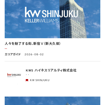
この限りではありません。
(1) 法令に基づく場合
(2) 人の生命、身体又は財産の保護のために必要がある場合であって、本人の同意を得
ることが困難であるとき
(3) 公衆衛生の向上又は児童の健全な育成の推進のために特に必要がある場合であっ
て、本人の同意を得ることが困難であるとき
(4) 国の機関もしくは地方公共団体又はその委託を受けた者が法令の定める事務を遂
行することに対して協力する必要がある場合であって、本人の同意を得ることにより当該
事務の遂行に支障を及ぼすおそれがあるとき
(5) 学術研究機関等に個人データを提供する場合であって、当該学術研究機関等が当該
人々を魅了する街、新宿Ⅴ（新大久保）
個人データを学術研究目的で取り扱う必要があるとき（当該個人データを取り扱う目的
の一部が学術研究目的である場合を含み、個人の権利利益を不当に侵害するおそれが
ある場合を除きます。）。
エリアガイド
2026-08-02
4.2 当社は、違法又は不当な行為を助長し、又は誘発するおそれがある方法により個人
情報を利用しません。
KWS ハイネスリアルティ株式会社
- -
5. 個人情報の適正な取得
5.1 当社は、適正に個人情報を取得し、偽りその他不正の手段により取得しません。
KW SHINJUKU
5.2 当社は、次の場合を除き、あらかじめ本人の同意を得ないで、要配慮個人情報（個人
情報保護法第2条第3項に定義されるものを意味します。）を取得しません。
(1) 第4.1項第1号から第4号までのいずれかに該当する場合
(2) 学術研究機関等から要配慮個人情報を取得する場合であって、当該要配慮個人情報
を学術研究目的で取得する必要があるとき（当該要配慮個人情報を取得する目的の一