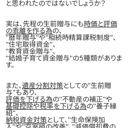
と思われたのではないでしょうか？
実は、先程の生前贈与にも
時価と評価
の乖離を作る為
の、
”暦年贈与”や”相続時精算課税制度”、
”住宅取得資金”、
”教育資金贈与”、
”結婚子育て資金贈与”の5種類がありま
す。
また、
遺産分割対策
としての”生前贈
与”もあり、
評価を下げる為
の”不動産の補正”や
基礎控除や税率を下げる為
の”養子縁
組”、
納税資金対策
として、”生命保険加
入”や”空室損の改善”、”減価償却費の