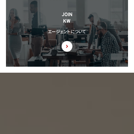
8.6 当社は、個人情報を第三者に提供した第三者から、個人情報の第三者提供及び提
JOIN
供された個人情報の利用方法について本人の同意を取得したことを証する記録を提出
KW
するように求められた場合、当該第三者に対し当該記録を提出することがあります。
エージェントについて
9. 共同利用
9.1 当社が運営するウェブサイトの問合せフォームから当社に連絡を行ったお客様から取
得した情報に関して、当社は、KW加盟店との間で、下記の通り、個人情報を共同利用しま
す。以下、KW加盟店は、当社が運営する下記のウェブサイト上で、KW加盟店として掲載さ
れている事業者を意味するものとします。
https://kellerwilliams.jp/kamei-ten/
(1) 共同して利用される個人情報の項目
(i) 当社が運営するウェブサイトの問合せフォームから当社に連絡を行ったお客様の氏
名、メールアドレス、その他当該連絡に含まれる個人情報
(ii) お客様が当社サービスを介して売買又は賃貸借することを希望される物件（物件の
持分も含む。）についての情報
(2) 利用する者の利用目的
(i) 前号(i)の情報については、当社又はKW加盟店（KWエージェント及びKW加盟店の役
職員を含みます。）から前号(i)に定めるお客様に対して連絡を行うこと。
(ii) 前号(ii)の情報については、KW加盟店（KWエージェント及びKW加盟店の役職員を
含みます。）において、物件についての営業活動、及び売買又は賃貸借に向けた仲介業務
を行うこと。
(3) 上記個人情報の管理について責任を有する者の名称、住所及び代表者氏名
エージェント・グロース株式会社（但し、KW加盟店（KWエージェント及びKW加盟店の役