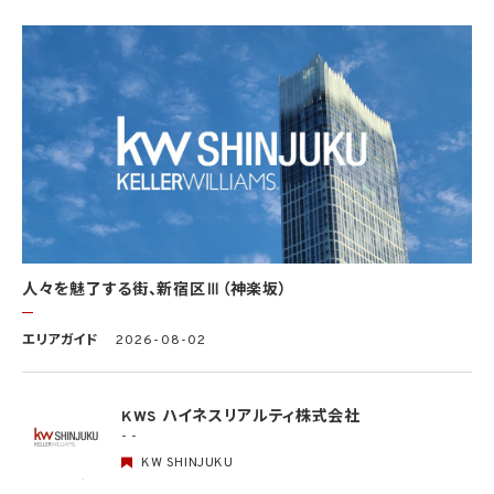
は、個人情報の取扱いの全部又は一部を委託する場合は、委託先において個人情報の安
全管理が図られるよう、必要かつ適切な監督を行います。当社の保有個人データに関す
る具体的な安全管理措置の内容は、以下のとおりです。
基本方針の策定
個人データの適正な取扱いの確保のため、「関係法令・ガイドライン等の遵守」、「質問及
び苦情処理の窓口」等についての基本方針として、本プライバシーポリシーを策定
個人データの取扱いに係る規律の整備
取得、利用、保存、提供、削除・廃棄等の段階ごとに、取扱方法、責任者・担当者及びその
任務等について個人データの取扱規程を策定
組織的安全管理措置
1）個人データの取扱いに関する責任者を設置するとともに、個人データを取り扱う従業
者及び当該従業者が取り扱う個人データの範囲を明確化し、法や取扱規程に違反してい
人々を魅了する街、新宿区Ⅲ（神楽坂）
る事実又は兆候を把握した場合の責任者への報告連絡体制を整備
2）個人データの取扱状況について、定期的に自己点検を実施するとともに、他部署や外
エリアガイド
2026-08-02
部の者による監査を実施
人的安全管理措置
1）個人データの取扱いに関する留意事項について、従業者に定期的な研修を実施
KWS ハイネスリアルティ株式会社
2）個人データについての秘密保持に関する事項を就業規則に記載
- -
KW SHINJUKU
物理的安全管理措置
1）個人データを取り扱う区域において、従業者の入退室管理及び持ち込む機器等の制限