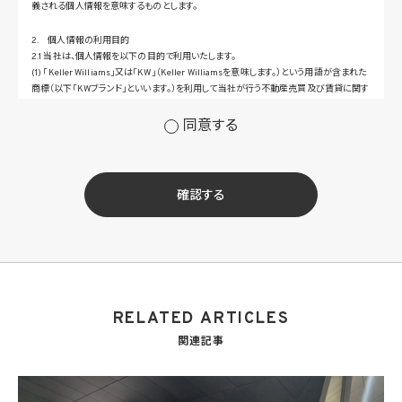
義される個人情報を意味するものとします。
2. 個人情報の利用目的
2.1 当社は、個人情報を以下の目的で利用いたします。
(1) 「Keller Williams」又は「KW」（Keller Williamsを意味します。）という用語が含まれた
商標（以下「KWブランド」といいます。）を利用して当社が行う不動産売買及び賃貸に関す
るサービスその他の当社が運営するサービス（以下総称して「当社サービス」といいます。）
の提供のため
同意する
(2) 当社サービス及び当社がKWブランドのライセンスを行う対象となる事業者（サブラ
イセンシー。以下「KW加盟店」といいます。）におけるサービスに関するご案内、お問い合
せ等への対応のため
(3) 当社の商品、サービス等のご案内のため
確認する
(4) 当社サービスに関する当社の規約、ポリシー等（以下「規約等」といいます。）に違反す
る行為に対する対応のため
(5) 当社サービスに関する規約等の変更などを通知するため
(6) サービス利用の状況等に関する情報を分析して当社のサービスの改善、新サービス
の開発等に役立てるため
(7) ①KWブランドのライセンサー（以下「KWライセンサー」といいます。）、②KWブランド
を使用する第三者及び③KWブランドを使用するサービスの管理に関わる第三者（いずれ
RELATED ARTICLES
も外国に所在する場合を含みます。）に対し個人情報（(i)当社サービスにおける顧客に関
する情報、(ii)物件情報、及び(iii)KWエージェントに関する情報を含みます。）を提供する
関連記事
ため。なお、KWエージェントとは、KW加盟店の業務に従事する個人を意味します。また、
顧客に関する情報は、当該顧客に関する情報のうち、物件情報を除く部分を意味します。
(8) 当社サービスを介して販売等が行われる物件に関する情報について、当社、KWライ
センサー、その他KWブランドを利用して事業を行う事業者のポータルサイト、ウェブ広