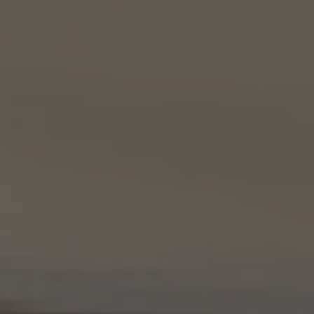
職員を含みます。）がお客様に対して連絡を行った場合は、当該KW加盟店が責任を有す
るものとする。）
東京都港区虎ノ門一丁目17番1号
代表取締役 山本豪
9.2 当社は、KWエージェント及びKW加盟店の役職員に関する情報に関して、当該個人
が所属する加盟店以外のKW加盟店を含む全KW加盟店との間で、下記の通り、個人情報
を共同利用します。
(1) 共同して利用される個人情報の項目
KWエージェントに関する、氏名、生年月日、性別、電話番号、電子メールアドレス、顔写真
等の情報
(2) 利用する者の利用目的
業務上又は緊急時の連絡（物件の問い合わせを含みます。）、金銭の支払い、法令上要求
される諸手続きへの対応、会社案内等への掲出、その他これらの事項に付随する目的
(3) 上記個人情報の管理について責任を有する者の氏名又は名称、住所、代表者名等
本人が所属する各KW加盟店の個人情報保護方針に記載の通り。
10. 個人情報の開示
10.1 当社は、本人から、個人情報保護法の定めに基づき個人情報の開示を求められたと
きは、本人ご自身からのご請求であることを確認の上で、本人に対し、遅滞なく開示を行
います（当該個人情報が存在しないときにはその旨を通知いたします。）。但し、個人情報
保護法その他の法令により、当社が開示の義務を負わない場合は、この限りではありま
せん。
10.2 前項の定めは、本人が識別される個人情報にかかる、第8.4項に基づき作成した第