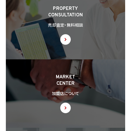
(2) 合併その他の事由による事業の承継に伴って個人情報が提供される場合
PROPERTY
(3) 第9項の定めに基づき共同利用する場合
CONSULTATION
8.2 第8.1項の定めにかかわらず、当社は、第4.1項各号のいずれかに該当する場合を除く
売却査定・無料相談
ほか、外国（個人情報保護法第28条に基づき個人情報保護委員会規則で指定される国
を除きます。）にある第三者（個人情報保護法第28条に基づき個人情報保護委員会規則
で指定される基準に適合する体制を整備している者を除きます。）に個人情報を提供する
場合には、あらかじめ外国にある第三者への提供を認める旨の本人の同意を得るもの
とします。
8.3 第8.2項に基づき外国にある第三者への提供につき本人の同意を得る場合、以下の
事項について本人に情報を提供するものとします。但し、第1号の事項が特定できない場
合、第1号及び第2号の事項に代えて、第1号の事項が特定できない旨及びその理由、並び
に当該事項に代わる本人に参考となるべき情報があれば当該情報を提供するものとし
MARKET
ます。
CENTER
(1) 当該外国の名称
(2) 当該外国における個人情報の保護に関する制度に関する情報
加盟店について
(3) 当該第三者が講じる個人情報の保護のための措置に関する情報（当該情報を提供
できない場合は、その旨及びその理由）
8.4 当社は、個人情報を第三者に提供したときは、個人情報保護法第29条に従い、記録
の作成及び保存を行います。
8.5 当社は、第三者から個人情報の提供を受けるに際しては、個人情報保護法第30条
に従い、必要な確認を行い、当該確認にかかる記録の作成及び保存を行うものとします。