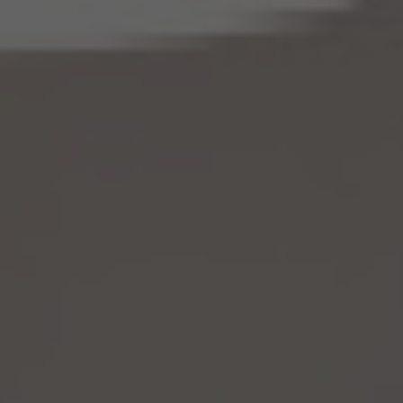
いものとします。
(5) 当社は、仮名加工情報を取り扱うにあたっては、電話をかけ、郵便若しくは信書便
により送付し、電報を送達し、ファックス若しくは電磁的方法を用いて送信し、又は住居を
訪問するために、当該仮名加工情報に含まれる連絡先その他の情報を利用しないものと
します。
(6) 仮名加工情報については、第7項及び第10項から第12項までの規定を適用しない
ものとします。
14.4 当社は、仮名加工情報（個人情報であるものを除く。以下本第14.4項において同じ。）
について、以下の定めに従います。
(1) 当社は、法令に基づく場合を除くほか、仮名加工情報を第三者に提供しません。但
し、第8.1項各号に掲げる場合は上記に定める第三者への提供には該当しません。
(2) 当社は、仮名加工情報の漏洩などのリスクに対して、仮名加工情報の安全管理が
図られるよう、当社の従業員に対し、必要かつ適切な監督を行います。また、当社は、仮名
加工情報の取扱いの全部又は一部を委託する場合は、委託先において個人情報の安全
管理が図られるよう、必要かつ適切な監督を行います。
(3) 当社は、仮名加工情報を取り扱うに当たっては、当該仮名加工情報の作成に用いら
れた個人情報に係る本人を識別するために、削除情報等を取得し、又は当該仮名加工情
報を他の情報と照合しないものとします。
(4) 当社は、仮名加工情報を取り扱うにあたっては、電話をかけ、郵便若しくは信書便に
より送付し、電報を送達し、ファックス若しくは電磁的方法を用いて送信し、又は住居を訪
問するために、当該仮名加工情報に含まれる連絡先その他の情報を利用しないものとし
ます。
15. 匿名加工情報の取扱い