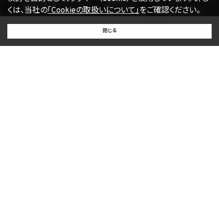
くは、当社の
「Cookieの取扱いについて」
をご確認ください。
【2022年4月1日改訂】
BUY
SELL
RENT
閉じる
買いたい
売りたい
借りたい