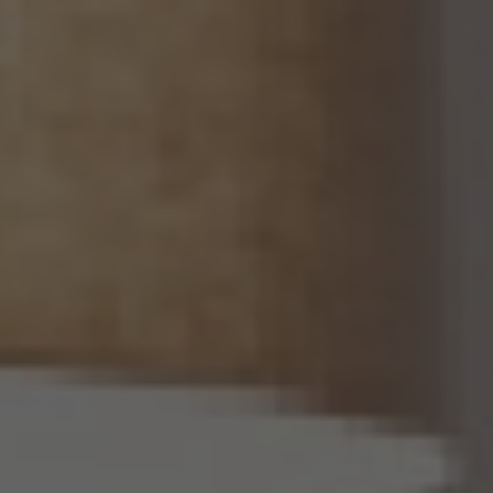
14. 仮名加工情報の取扱い
14.1 当社は、仮名加工情報（個人情報保護法第2条第5項に定めるものを意味し、同法第
16条第5項に定める仮名加工情報データベース等を構成するものに限ります。以下同
じ。）を作成するときは、個人情報保護委員会規則で定める基準に従い、個人情報を加工
するものとします。
14.2 当社は、仮名加工情報を作成したとき、又は仮名加工情報及び当該仮名加工情報に
係る削除情報等（個人情報保護法第41条第2項に定めるものを意味します。以下同じ。）
を取得したときは、削除情報等の漏えいを防止するために必要なものとして個人情報保
護委員会規則で定める基準に従い、削除情報等の安全管理のための措置を講じるもの
とします。
14.3 当社は、仮名加工情報（個人情報であるものに限ります。以下本第14.3項において同
じ。）について、以下の定めに従います。
(1) 当社は、第4.1項の規定にかかわらず、法令に基づく場合を除くほか、利用目的の達
成に必要な範囲を超えて、仮名加工情報を取り扱いません。
(2) 仮名加工情報についての第3項の適用については、同項中「関連性を有すると合理
的に認められる範囲内において変更する」とあるのは「変更する」と、「通知し又は公表し
ます」とあるのは「公表します」と、それぞれ読み替えるものとします。
(3) 当社は、第8.1項から第8.3項までの規定にかかわらず、法令に基づく場合を除くほ
か、仮名加工情報である個人データを第三者に提供しません。但し、第8.1項各号に掲げ
る場合は上記に定める第三者への提供には該当しません。
(4) 当社は、仮名加工情報を取り扱うに当たっては、当該仮名加工情報の作成に用いら
れた個人情報に係る本人を識別するために、当該仮名加工情報を他の情報と照合しな