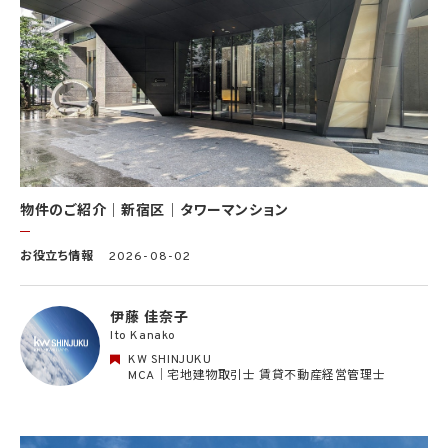
告、その他インターネット上において公開するため
(9) 雇用管理及び社内手続のため（役職員の個人情報について）、並びに人材採用活動
における選考及び連絡のため（応募者の個人情報について）
(10) KWエージェント並びに当社及びKW加盟店の役職員に関する情報に関して、当該
情報を当社又はKWライセンサーが運営するウェブサイト（当社又はKWライセンサーか
ら委託を受けた第三者によって運営されるウェブサイトを含み、当該ウェブサイトが一般
向けに公開される場合を含みます。）上に掲載するため
(11) 株主管理、会社法その他法令上の手続対応のため（株主、新株予約権者等の個人情
報について）
(12) 当社のサービスを通じて実施された不動産に関する取引の実績について、個人を識
別できない形式に加工した統計データを作成するため
(13) その他、上記利用目的に付随する目的のため
物件のご紹介｜新宿区｜タワーマンション
2.2 第2.1項第7号に基づいて個人情報の提供を受けた第三者は、当社サービスに関連す
お役立ち情報
2026-08-02
る運営、サービスの利用状況等を分析した情報を用いたシステムの改善及び開発並びに
マーケティング、宣伝又は広告等を行う目的で、個人情報を利用いたします。但し、個人情
報の主体である個人（以下「本人」といいます。）が、これらの利用目的で個人情報を利用
伊藤 佳奈子
することについて同意を撤回し又は異議を述べた場合には、当社はただちにその旨を当
Ito Kanako
該第三者に通知するものとします。
KW SHINJUKU
3. 個人情報利用目的の変更
MCA｜宅地建物取引士 賃貸不動産経営管理士
当社は、個人情報の利用目的を関連性を有すると合理的に認められる範囲内において
変更することがあり、変更した場合には本人に通知し又は公表します。
4. 個人情報利用の制限