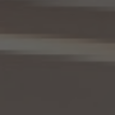
三者への提供にかかる記録及び第8.5項に基づき作成した第三者からの提供にかかる
記録について準用するものとします。
11. 個人情報の訂正等
当社は、本人から、個人情報が真実でないという理由によって、個人情報保護法の定めに
基づきその内容の訂正、追加又は削除（以下「訂正等」といいます。）を求められた場合に
は、本人ご自身からのご請求であることを確認の上で、利用目的の達成に必要な範囲内
において、遅滞なく必要な調査を行い、その結果に基づき、個人情報の内容の訂正等を行
い、その旨を本人に通知します（訂正等を行わない旨の決定をしたときは、本人に対しそ
の旨を通知いたします。）。但し、個人情報保護法その他の法令により、当社が訂正等の義
務を負わない場合は、この限りではありません。
12. 個人情報の利用停止等
当社は、本人から、(1)本人の個人情報が、あらかじめ公表された利用目的の範囲を超え
て取り扱われている、若しくは違法若しくは不当な行為を助長し、若しくは誘発するおそれ
がある方法により利用されているという理由により、又は本人の個人情報が偽りその他
不正の手段により取得されたものであるという理由により、個人情報保護法の定めに基
づきその利用の停止又は消去（以下「利用停止等」といいます。）を求められた場合、(2)
個人情報がご本人の同意なく第三者に提供されているという理由により、個人情報保護
法の定めに基づきその提供の停止（以下「提供停止」といいます。）を求められた場合、又
は(3)当社が本人の個人情報を利用する必要がなくなった場合、本人の個人情報にかか
る個人情報保護法第26条第1項本文に規定する事態が生じた場合その他本人の個人情
報の取扱により本人の権利又は正当な利益が害されるおそれがある場合に該当すると
いう理由により、個人情報保護法の定めに基づきその利用停止等又は提供停止を求め
られた場合において、そのご請求に理由があることが判明した場合には、本人ご自身か