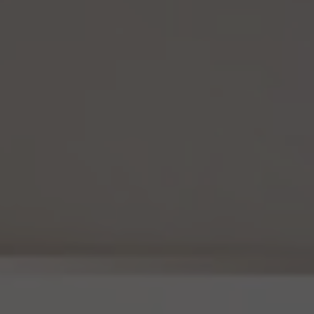
15.1 当社は、匿名加工情報（個人情報保護法第2条第6項に定めるものを意味し、同法第
16条第6項に定める匿名加工情報データベース等を構成するものに限ります。以下同
じ。）を作成するときは、個人情報保護委員会規則で定める基準に従い、個人情報を加工
するものとします。
15.2 当社は、匿名加工情報を作成したときは、個人情報保護委員会規則で定める基準に
従い、安全管理のための措置を講じます。
15.3 当社は、匿名加工情報を作成したときは、個人情報保護委員会規則で定めるところ
により、当該匿名加工情報に含まれる個人に関する情報の項目を公表します。
15.4 当社は、匿名加工情報（当社が作成したもの及び第三者から提供を受けたものを含
みます。以下別段の定めがない限り同様とします。）を第三者に提供するときは、個人情報
保護委員会規則で定めるところにより、あらかじめ、 第三者に提供される匿名加工情報
に含まれる個人に関する情報の項目及びその提供の方法について公表するとともに、当
該第三者に対して、当該提供に係る情報が匿名加工情報である旨を明示します。
15.5 当社は、匿名加工情報を取り扱うに当たっては、匿名加工情報の作成に用いられた
個人情報に係る本人を識別するために、(1)匿名加工情報を他の情報と照合すること、及
び(2)当該個人情報から削除された記述等若しくは個人識別符号又は個人情報保護法
第43条第1項の規定により行われた加工の方法に関する情報を取得すること（(2)は第
三者から提供を受けた当該匿名加工情報についてのみ）を行わないものとします。
15.6 当社は、匿名加工情報の安全管理のために必要かつ適切な措置、匿名加工情報の
作成その他の取扱いに関する苦情の処理その他の匿名加工情報の適正な取扱いを確保