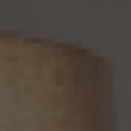
らのご請求であることを確認の上で、遅滞なく個人情報の利用停止等又は提供停止を行
い、その旨を本人に通知します。但し、個人情報保護法その他の法令により、当社が利用
停止等又は提供停止の義務を負わない場合は、この限りではありません。
13. 個人関連情報の第三者提供
13.1 当社は、第三者が個人関連情報（個人情報保護法第2条第7項に定めるものを意味
し、同法第16条第7項に定める個人関連情報データベース等を構成するものに限ります。
以下同じ。）を個人データとして取得することが想定されるときは、第4.1項各号に掲げる
場合を除くほか、次に掲げる事項について、あらかじめ個人情報保護委員会規則で定め
るところにより確認することをしないで、当該個人関連情報を当該第三者に提供しませ
ん。
(1) 当該第三者が当社から個人関連情報の提供を受けて本人が識別される個人データ
として取得することを認める旨の本人の同意が得られていること。
(2) 外国にある第三者への提供にあっては、前号の本人の同意を得ようとする場合にお
いて、個人情報保護委員会規則で定めるところにより、あらかじめ、当該外国における個
人情報の保護に関する制度、当該第三者が講ずる個人情報の保護のための措置その他
本人に参考となるべき情報が本人に提供されていること。
13.2 当社は、個人関連情報を第三者に提供したときは、個人情報保護法第31条に従い、
記録の作成及び保存を行います。
13.3 当社は、第三者から個人関連情報の提供を受けるに際しては、個人情報保護法第31
条に従い、必要な確認を行い、当該確認にかかる記録の作成及び保存を行うものとしま
す。