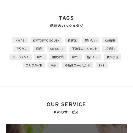
を行うとともに、権限を有しない者による個人データの閲覧を防止する措置を実施
2）個人データを取り扱う機器、電子媒体及び書類等の盗難又は紛失等を防止するため
の措置を講じるとともに、事業所内の移動を含め、当該機器、電子媒体等を持ち運ぶ場
TAGS
合、容易に個人データが判明しないよう措置を実施
話題のハッシュタグ
技術的安全管理措置
1）アクセス制御を実施して、担当者及び取り扱う個人情報データベース等の範囲を限定
2）個人データを取り扱う情報システムを外部からの不正アクセス又は不正ソフトウェア
KW AZ
KW TOKYO SOUTH
新宿区
買いたい
KW新宿
から保護する仕組みを導入
売りたい
相続
KW KOBE
不動産エージェント
相続税
外的環境の把握
エージェント
KWJ
相続対策
KWS
借りたい
食べ歩き
個人データを保管しているA国における個人情報の保護に関する制度を把握した上で安
エリアガイド
横浜
不動産エージェント
8×8
全管理措置を実施
7. 漏洩時の報告等
当社は、当社の取り扱う個人情報の漏洩、滅失、毀損等の事態が生じた場合において、個
人情報保護法の定めに基づき個人情報保護委員会への報告及び本人への通知を要す
る場合には、かかる報告及び通知を行います。
OUR SERVICE
8. 第三者提供
8.1 当社は、第4.1項各号のいずれかに該当する場合を除くほか、あらかじめ本人の同意を
KWのサービス
得ないで、個人情報を第三者に提供しません。但し、次に掲げる場合は上記に定める第三
者への提供には該当しません。
(1) 利用目的の達成に必要な範囲内において個人情報の取扱いの全部又は一部を委託
することに伴って個人情報を提供する場合