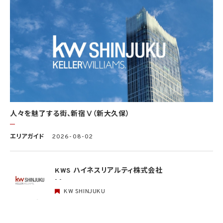
4.1 当社は、個人情報保護法その他の法令により許容される場合を除き、本人の同意を得
ず、利用目的の達成に必要な範囲を超えて個人情報を取り扱いません。但し、次の場合は
この限りではありません。
(1) 法令に基づく場合
(2) 人の生命、身体又は財産の保護のために必要がある場合であって、本人の同意を得
ることが困難であるとき
(3) 公衆衛生の向上又は児童の健全な育成の推進のために特に必要がある場合であっ
て、本人の同意を得ることが困難であるとき
(4) 国の機関もしくは地方公共団体又はその委託を受けた者が法令の定める事務を遂
行することに対して協力する必要がある場合であって、本人の同意を得ることにより当該
事務の遂行に支障を及ぼすおそれがあるとき
(5) 学術研究機関等に個人データを提供する場合であって、当該学術研究機関等が当該
人々を魅了する街、新宿Ⅴ（新大久保）
個人データを学術研究目的で取り扱う必要があるとき（当該個人データを取り扱う目的
の一部が学術研究目的である場合を含み、個人の権利利益を不当に侵害するおそれが
ある場合を除きます。）。
エリアガイド
2026-08-02
4.2 当社は、違法又は不当な行為を助長し、又は誘発するおそれがある方法により個人
情報を利用しません。
KWS ハイネスリアルティ株式会社
- -
5. 個人情報の適正な取得
5.1 当社は、適正に個人情報を取得し、偽りその他不正の手段により取得しません。
KW SHINJUKU
5.2 当社は、次の場合を除き、あらかじめ本人の同意を得ないで、要配慮個人情報（個人
情報保護法第2条第3項に定義されるものを意味します。）を取得しません。