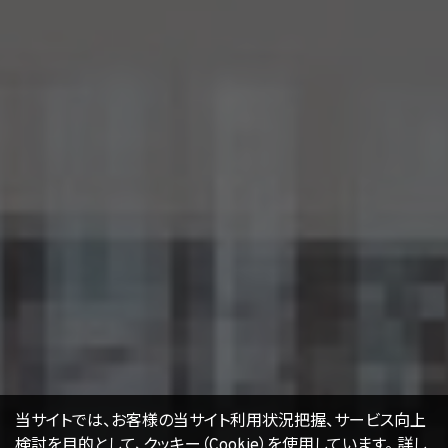
するために 必要な措置を自ら講じ、かつ、当該措置の内容を公表するよう努めるものと
します。
16. Cookie（クッキー）その他の技術の利用
当社のサービスは、Cookie及びこれに類する技術を利用することがあります。これらの技
術は、当社による当社のサービスの利用状況等の把握に役立ち、サービス向上に資する
ものです。Cookieを無効化されたいユーザーは、ウェブブラウザの設定を変更することに
よりCookieを無効化することができます。但し、Cookieを無効化すると、当社のサービス
の一部の機能をご利用いただけなくなる場合があります。
17. お問い合わせ
開示等のお申出、ご意見、ご質問、苦情のお申出その他個人情報の取扱いに関するお問
い合わせは、下記の窓口までお願い致します。
個人情報取扱事業者の名称、住所及び代表者氏名
〒105-0001 東京都港区虎ノ門一丁目17番1号
エージェント・グロース株式会社
代表取締役社長 山本豪
個人情報お問合せ担当
E-mail：
kwjapan@kwj.jp
（なお、受付時間は、平日9時から17時までとさせていただきます。）
18. 継続的改善
当社は、個人情報の取扱いに関する運用状況を適宜見直し、継続的な改善に努めるもの
当サイトでは、お客様の当サイト利用状況把握、サービス向上
とし、必要に応じて、本プライバシーポリシーを変更することがあります。
検討を目的として、クッキー（Cookie）を使用しています。
詳し