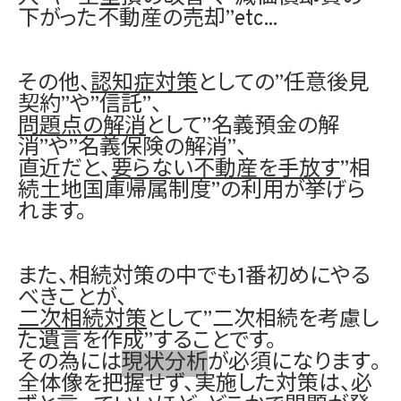
下がった不動産の売却”etc...
その他、
認知症対策
としての”任意後見
契約”や”信託”、
問題点の解消
として”名義預金の解
消”や”名義保険の解消”、
直近だと、
要らない不動産を手放す
”相
続土地国庫帰属制度”の利用が挙げら
れます。
また、相続対策の中でも1番初めにやる
べきことが、
二次相続対策
として”二次相続を考慮し
た遺言を作成”することです。
その為には
現状分析
が必須になります
。
全体像を把握せず、実施した対策は、必