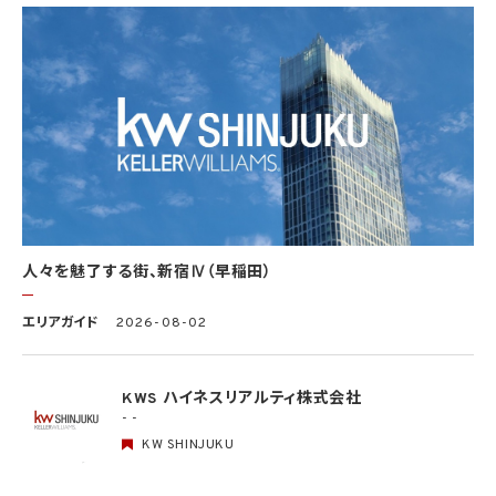
(1) 第4.1項第1号から第4号までのいずれかに該当する場合
(2) 学術研究機関等から要配慮個人情報を取得する場合であって、当該要配慮個人情報
を学術研究目的で取得する必要があるとき（当該要配慮個人情報を取得する目的の一
部が学術研究目的である場合を含み、個人の権利利益を不当に侵害するおそれがある
場合を除きます。）（当該個人情報取扱事業者と当該学術研究機関等が共同して学術研
究を行う場合に限ります。）
(3) 当該要配慮個人情報が、本人、国の機関、地方公共団体、学術研究機関等、個人情報
保護法第57条第1項各号に掲げる者その他個人情報保護委員会規則で定める者により
公開されている場合
(4) 本人を目視し、又は撮影することにより、その外形上明らかな要配慮個人情報を取得
する場合
(5) 第三者から要配慮個人情報の提供を受ける場合であって、当該第三者による当該提
供が第8.1項各号のいずれかに該当するとき
人々を魅了する街、新宿Ⅳ（早稲田）
5.3 当社は、第三者から個人情報の提供を受けるに際しては、個人情報保護委員会規則
で定めるところにより、次に掲げる事項の確認を行います。ただし、当該第三者による当
エリアガイド
2026-08-02
該個人情報の提供が第4.1項各号のいずれかに該当する場合又は第8.1項各号のいずれ
かに該当する場合を除きます。
(1) 当該第三者の氏名又は名称及び住所、並びに法人の場合はその代表者（法人でない
団体で代表者又は管理人の定めのあるものの場合は、その代表者又は管理人）の氏名
KWS ハイネスリアルティ株式会社
(2) 当該第三者による当該個人情報の取得の経緯
- -
KW SHINJUKU
6. 個人情報の安全管理
当社は、個人情報の紛失、破壊、改ざん及び漏洩などのリスクに対して、個人情報の安全
管理が図られるよう、当社の従業員に対し、必要かつ適切な監督を行います。また、当社