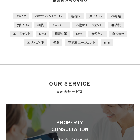
話題のハッシュタグ
技術的安全管理措置
1）アクセス制御を実施して、担当者及び取り扱う個人情報データベース等の範囲を限定
2）個人データを取り扱う情報システムを外部からの不正アクセス又は不正ソフトウェア
KW AZ
KW TOKYO SOUTH
新宿区
買いたい
KW新宿
から保護する仕組みを導入
売りたい
相続
KW KOBE
不動産エージェント
相続税
外的環境の把握
エージェント
KWJ
相続対策
KWS
借りたい
食べ歩き
個人データを保管しているA国における個人情報の保護に関する制度を把握した上で安
エリアガイド
横浜
不動産エージェント
8×8
全管理措置を実施
7. 漏洩時の報告等
当社は、当社の取り扱う個人情報の漏洩、滅失、毀損等の事態が生じた場合において、個
人情報保護法の定めに基づき個人情報保護委員会への報告及び本人への通知を要す
る場合には、かかる報告及び通知を行います。
OUR SERVICE
8. 第三者提供
8.1 当社は、第4.1項各号のいずれかに該当する場合を除くほか、あらかじめ本人の同意を
KWのサービス
得ないで、個人情報を第三者に提供しません。但し、次に掲げる場合は上記に定める第三
者への提供には該当しません。
(1) 利用目的の達成に必要な範囲内において個人情報の取扱いの全部又は一部を委託
することに伴って個人情報を提供する場合
(2) 合併その他の事由による事業の承継に伴って個人情報が提供される場合
PROPERTY
(3) 第9項の定めに基づき共同利用する場合
CONSULTATION
8.2 第8.1項の定めにかかわらず、当社は、第4.1項各号のいずれかに該当する場合を除く