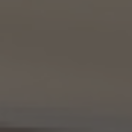
9.2 当社は、KWエージェント及びKW加盟店の役職員に関する情報に関して、当該個人
が所属する加盟店以外のKW加盟店を含む全KW加盟店との間で、下記の通り、個人情報
を共同利用します。
(1) 共同して利用される個人情報の項目
KWエージェントに関する、氏名、生年月日、性別、電話番号、電子メールアドレス、顔写真
等の情報
(2) 利用する者の利用目的
業務上又は緊急時の連絡（物件の問い合わせを含みます。）、金銭の支払い、法令上要求
される諸手続きへの対応、会社案内等への掲出、その他これらの事項に付随する目的
(3) 上記個人情報の管理について責任を有する者の氏名又は名称、住所、代表者名等
本人が所属する各KW加盟店の個人情報保護方針に記載の通り。
10. 個人情報の開示
10.1 当社は、本人から、個人情報保護法の定めに基づき個人情報の開示を求められたと
きは、本人ご自身からのご請求であることを確認の上で、本人に対し、遅滞なく開示を行
います（当該個人情報が存在しないときにはその旨を通知いたします。）。但し、個人情報
保護法その他の法令により、当社が開示の義務を負わない場合は、この限りではありま
せん。
10.2 前項の定めは、本人が識別される個人情報にかかる、第8.4項に基づき作成した第
三者への提供にかかる記録及び第8.5項に基づき作成した第三者からの提供にかかる
記録について準用するものとします。
11. 個人情報の訂正等
当社は、本人から、個人情報が真実でないという理由によって、個人情報保護法の定めに