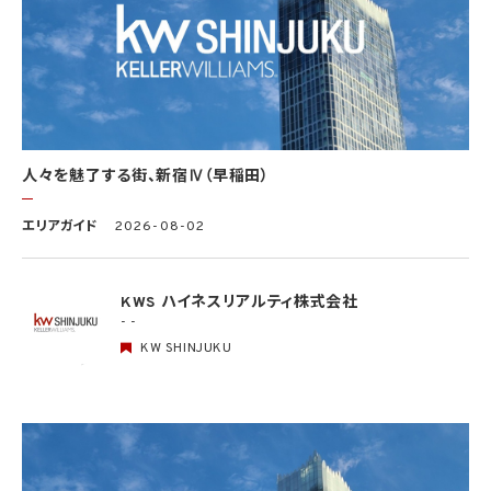
究を行う場合に限ります。）
(3) 当該要配慮個人情報が、本人、国の機関、地方公共団体、学術研究機関等、個人情報
保護法第57条第1項各号に掲げる者その他個人情報保護委員会規則で定める者により
公開されている場合
(4) 本人を目視し、又は撮影することにより、その外形上明らかな要配慮個人情報を取得
する場合
(5) 第三者から要配慮個人情報の提供を受ける場合であって、当該第三者による当該提
供が第8.1項各号のいずれかに該当するとき
人々を魅了する街、新宿Ⅳ（早稲田）
5.3 当社は、第三者から個人情報の提供を受けるに際しては、個人情報保護委員会規則
で定めるところにより、次に掲げる事項の確認を行います。ただし、当該第三者による当
エリアガイド
2026-08-02
該個人情報の提供が第4.1項各号のいずれかに該当する場合又は第8.1項各号のいずれ
かに該当する場合を除きます。
(1) 当該第三者の氏名又は名称及び住所、並びに法人の場合はその代表者（法人でない
団体で代表者又は管理人の定めのあるものの場合は、その代表者又は管理人）の氏名
KWS ハイネスリアルティ株式会社
(2) 当該第三者による当該個人情報の取得の経緯
- -
KW SHINJUKU
6. 個人情報の安全管理
当社は、個人情報の紛失、破壊、改ざん及び漏洩などのリスクに対して、個人情報の安全
管理が図られるよう、当社の従業員に対し、必要かつ適切な監督を行います。また、当社
は、個人情報の取扱いの全部又は一部を委託する場合は、委託先において個人情報の安
全管理が図られるよう、必要かつ適切な監督を行います。当社の保有個人データに関す
る具体的な安全管理措置の内容は、以下のとおりです。
基本方針の策定