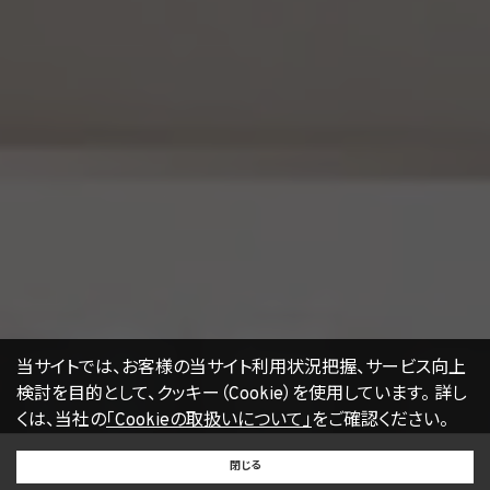
術は、当社による当社のサービスの利用状況等の把握に役立ち、サービス向上に資する
ものです。Cookieを無効化されたいユーザーは、ウェブブラウザの設定を変更することに
よりCookieを無効化することができます。但し、Cookieを無効化すると、当社のサービス
の一部の機能をご利用いただけなくなる場合があります。
17. お問い合わせ
開示等のお申出、ご意見、ご質問、苦情のお申出その他個人情報の取扱いに関するお問
い合わせは、下記の窓口までお願い致します。
個人情報取扱事業者の名称、住所及び代表者氏名
〒105-0001 東京都港区虎ノ門一丁目17番1号
エージェント・グロース株式会社
代表取締役社長 山本豪
個人情報お問合せ担当
E-mail：
kwjapan@kwj.jp
（なお、受付時間は、平日9時から17時までとさせていただきます。）
18. 継続的改善
当社は、個人情報の取扱いに関する運用状況を適宜見直し、継続的な改善に努めるもの
当サイトでは、お客様の当サイト利用状況把握、サービス向上
とし、必要に応じて、本プライバシーポリシーを変更することがあります。
検討を目的として、クッキー（Cookie）を使用しています。
詳し
くは、当社の
「Cookieの取扱いについて」
をご確認ください。
【2022年4月1日改訂】
BUY
SELL
RENT
閉じる
買いたい
売りたい
借りたい