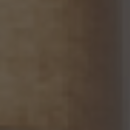
するものとします。
14.2 当社は、仮名加工情報を作成したとき、又は仮名加工情報及び当該仮名加工情報に
係る削除情報等（個人情報保護法第41条第2項に定めるものを意味します。以下同じ。）
を取得したときは、削除情報等の漏えいを防止するために必要なものとして個人情報保
護委員会規則で定める基準に従い、削除情報等の安全管理のための措置を講じるもの
とします。
14.3 当社は、仮名加工情報（個人情報であるものに限ります。以下本第14.3項において同
じ。）について、以下の定めに従います。
(1) 当社は、第4.1項の規定にかかわらず、法令に基づく場合を除くほか、利用目的の達
成に必要な範囲を超えて、仮名加工情報を取り扱いません。
(2) 仮名加工情報についての第3項の適用については、同項中「関連性を有すると合理
的に認められる範囲内において変更する」とあるのは「変更する」と、「通知し又は公表し
ます」とあるのは「公表します」と、それぞれ読み替えるものとします。
(3) 当社は、第8.1項から第8.3項までの規定にかかわらず、法令に基づく場合を除くほ
か、仮名加工情報である個人データを第三者に提供しません。但し、第8.1項各号に掲げ
る場合は上記に定める第三者への提供には該当しません。
(4) 当社は、仮名加工情報を取り扱うに当たっては、当該仮名加工情報の作成に用いら
れた個人情報に係る本人を識別するために、当該仮名加工情報を他の情報と照合しな
いものとします。
(5) 当社は、仮名加工情報を取り扱うにあたっては、電話をかけ、郵便若しくは信書便
により送付し、電報を送達し、ファックス若しくは電磁的方法を用いて送信し、又は住居を
訪問するために、当該仮名加工情報に含まれる連絡先その他の情報を利用しないものと
します。