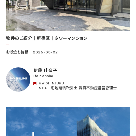
ら委託を受けた第三者によって運営されるウェブサイトを含み、当該ウェブサイトが一般
向けに公開される場合を含みます。）上に掲載するため
(11) 株主管理、会社法その他法令上の手続対応のため（株主、新株予約権者等の個人情
報について）
(12) 当社のサービスを通じて実施された不動産に関する取引の実績について、個人を識
別できない形式に加工した統計データを作成するため
(13) その他、上記利用目的に付随する目的のため
物件のご紹介｜新宿区｜タワーマンション
2.2 第2.1項第7号に基づいて個人情報の提供を受けた第三者は、当社サービスに関連す
お役立ち情報
2026-08-02
る運営、サービスの利用状況等を分析した情報を用いたシステムの改善及び開発並びに
マーケティング、宣伝又は広告等を行う目的で、個人情報を利用いたします。但し、個人情
報の主体である個人（以下「本人」といいます。）が、これらの利用目的で個人情報を利用
伊藤 佳奈子
することについて同意を撤回し又は異議を述べた場合には、当社はただちにその旨を当
Ito Kanako
該第三者に通知するものとします。
KW SHINJUKU
3. 個人情報利用目的の変更
MCA｜宅地建物取引士 賃貸不動産経営管理士
当社は、個人情報の利用目的を関連性を有すると合理的に認められる範囲内において
変更することがあり、変更した場合には本人に通知し又は公表します。
4. 個人情報利用の制限
4.1 当社は、個人情報保護法その他の法令により許容される場合を除き、本人の同意を得
ず、利用目的の達成に必要な範囲を超えて個人情報を取り扱いません。但し、次の場合は
この限りではありません。
(1) 法令に基づく場合