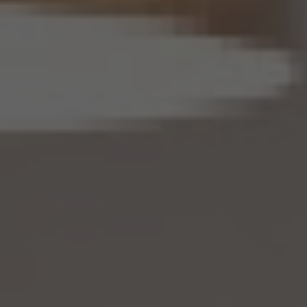
(6) 仮名加工情報については、第7項及び第10項から第12項までの規定を適用しない
ものとします。
14.4 当社は、仮名加工情報（個人情報であるものを除く。以下本第14.4項において同じ。）
について、以下の定めに従います。
(1) 当社は、法令に基づく場合を除くほか、仮名加工情報を第三者に提供しません。但
し、第8.1項各号に掲げる場合は上記に定める第三者への提供には該当しません。
(2) 当社は、仮名加工情報の漏洩などのリスクに対して、仮名加工情報の安全管理が
図られるよう、当社の従業員に対し、必要かつ適切な監督を行います。また、当社は、仮名
加工情報の取扱いの全部又は一部を委託する場合は、委託先において個人情報の安全
管理が図られるよう、必要かつ適切な監督を行います。
(3) 当社は、仮名加工情報を取り扱うに当たっては、当該仮名加工情報の作成に用いら
れた個人情報に係る本人を識別するために、削除情報等を取得し、又は当該仮名加工情
報を他の情報と照合しないものとします。
(4) 当社は、仮名加工情報を取り扱うにあたっては、電話をかけ、郵便若しくは信書便に
より送付し、電報を送達し、ファックス若しくは電磁的方法を用いて送信し、又は住居を訪
問するために、当該仮名加工情報に含まれる連絡先その他の情報を利用しないものとし
ます。
15. 匿名加工情報の取扱い
15.1 当社は、匿名加工情報（個人情報保護法第2条第6項に定めるものを意味し、同法第
16条第6項に定める匿名加工情報データベース等を構成するものに限ります。以下同
じ。）を作成するときは、個人情報保護委員会規則で定める基準に従い、個人情報を加工
するものとします。