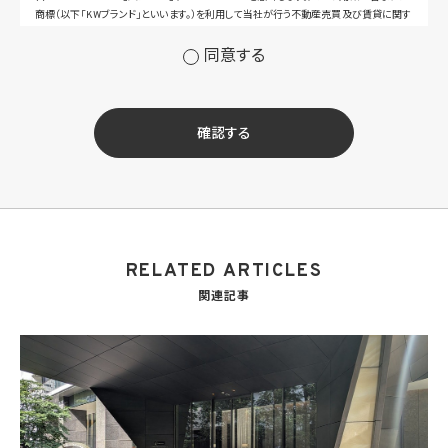
商標（以下「KWブランド」といいます。）を利用して当社が行う不動産売買及び賃貸に関す
るサービスその他の当社が運営するサービス（以下総称して「当社サービス」といいます。）
の提供のため
同意する
(2) 当社サービス及び当社がKWブランドのライセンスを行う対象となる事業者（サブラ
イセンシー。以下「KW加盟店」といいます。）におけるサービスに関するご案内、お問い合
せ等への対応のため
(3) 当社の商品、サービス等のご案内のため
確認する
(4) 当社サービスに関する当社の規約、ポリシー等（以下「規約等」といいます。）に違反す
る行為に対する対応のため
(5) 当社サービスに関する規約等の変更などを通知するため
(6) サービス利用の状況等に関する情報を分析して当社のサービスの改善、新サービス
の開発等に役立てるため
(7) ①KWブランドのライセンサー（以下「KWライセンサー」といいます。）、②KWブランド
を使用する第三者及び③KWブランドを使用するサービスの管理に関わる第三者（いずれ
RELATED ARTICLES
も外国に所在する場合を含みます。）に対し個人情報（(i)当社サービスにおける顧客に関
する情報、(ii)物件情報、及び(iii)KWエージェントに関する情報を含みます。）を提供する
関連記事
ため。なお、KWエージェントとは、KW加盟店の業務に従事する個人を意味します。また、
顧客に関する情報は、当該顧客に関する情報のうち、物件情報を除く部分を意味します。
(8) 当社サービスを介して販売等が行われる物件に関する情報について、当社、KWライ
センサー、その他KWブランドを利用して事業を行う事業者のポータルサイト、ウェブ広
告、その他インターネット上において公開するため
(9) 雇用管理及び社内手続のため（役職員の個人情報について）、並びに人材採用活動
における選考及び連絡のため（応募者の個人情報について）
(10) KWエージェント並びに当社及びKW加盟店の役職員に関する情報に関して、当該
情報を当社又はKWライセンサーが運営するウェブサイト（当社又はKWライセンサーか