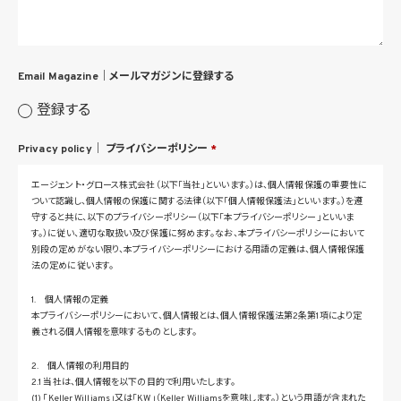
Email Magazine｜
メールマガジンに登録する
登録する
Privacy policy｜
プライバシーポリシー
*
エージェント・グロース株式会社（以下「当社」といいます。）は、個人情報保護の重要性に
ついて認識し、個人情報の保護に関する法律（以下「個人情報保護法」といいます。）を遵
守すると共に、以下のプライバシーポリシー（以下「本プライバシーポリシー」といいま
す。）に従い、適切な取扱い及び保護に努めます。なお、本プライバシーポリシーにおいて
別段の定めがない限り、本プライバシーポリシーにおける用語の定義は、個人情報保護
法の定めに従います。
1. 個人情報の定義
本プライバシーポリシーにおいて、個人情報とは、個人情報保護法第2条第1項により定
義される個人情報を意味するものとします。
2. 個人情報の利用目的
2.1 当社は、個人情報を以下の目的で利用いたします。
(1) 「Keller Williams」又は「KW」（Keller Williamsを意味します。）という用語が含まれた