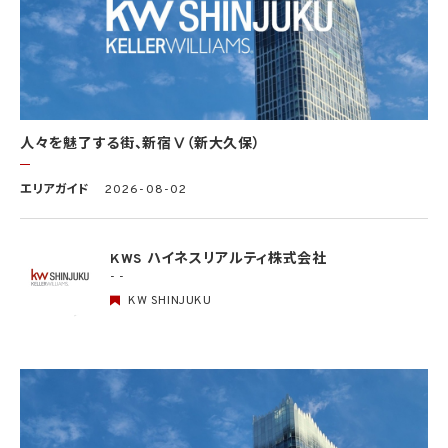
(2) 人の生命、身体又は財産の保護のために必要がある場合であって、本人の同意を得
ることが困難であるとき
(3) 公衆衛生の向上又は児童の健全な育成の推進のために特に必要がある場合であっ
て、本人の同意を得ることが困難であるとき
(4) 国の機関もしくは地方公共団体又はその委託を受けた者が法令の定める事務を遂
行することに対して協力する必要がある場合であって、本人の同意を得ることにより当該
事務の遂行に支障を及ぼすおそれがあるとき
(5) 学術研究機関等に個人データを提供する場合であって、当該学術研究機関等が当該
人々を魅了する街、新宿Ⅴ（新大久保）
個人データを学術研究目的で取り扱う必要があるとき（当該個人データを取り扱う目的
の一部が学術研究目的である場合を含み、個人の権利利益を不当に侵害するおそれが
ある場合を除きます。）。
エリアガイド
2026-08-02
4.2 当社は、違法又は不当な行為を助長し、又は誘発するおそれがある方法により個人
情報を利用しません。
KWS ハイネスリアルティ株式会社
- -
5. 個人情報の適正な取得
5.1 当社は、適正に個人情報を取得し、偽りその他不正の手段により取得しません。
KW SHINJUKU
5.2 当社は、次の場合を除き、あらかじめ本人の同意を得ないで、要配慮個人情報（個人
情報保護法第2条第3項に定義されるものを意味します。）を取得しません。
(1) 第4.1項第1号から第4号までのいずれかに該当する場合
(2) 学術研究機関等から要配慮個人情報を取得する場合であって、当該要配慮個人情報
を学術研究目的で取得する必要があるとき（当該要配慮個人情報を取得する目的の一
部が学術研究目的である場合を含み、個人の権利利益を不当に侵害するおそれがある
場合を除きます。）（当該個人情報取扱事業者と当該学術研究機関等が共同して学術研