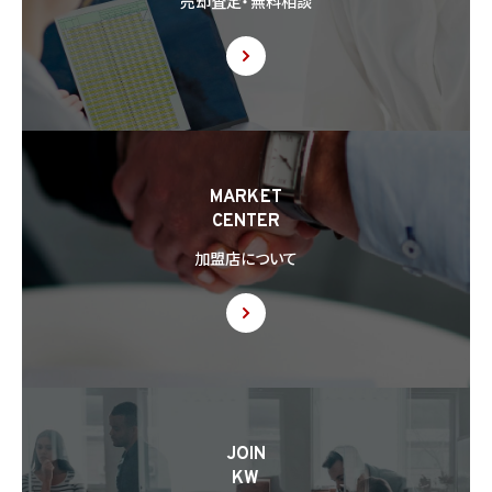
売却査定・無料相談
ほか、外国（個人情報保護法第28条に基づき個人情報保護委員会規則で指定される国
を除きます。）にある第三者（個人情報保護法第28条に基づき個人情報保護委員会規則
で指定される基準に適合する体制を整備している者を除きます。）に個人情報を提供する
場合には、あらかじめ外国にある第三者への提供を認める旨の本人の同意を得るもの
とします。
8.3 第8.2項に基づき外国にある第三者への提供につき本人の同意を得る場合、以下の
事項について本人に情報を提供するものとします。但し、第1号の事項が特定できない場
合、第1号及び第2号の事項に代えて、第1号の事項が特定できない旨及びその理由、並び
に当該事項に代わる本人に参考となるべき情報があれば当該情報を提供するものとし
MARKET
ます。
CENTER
(1) 当該外国の名称
(2) 当該外国における個人情報の保護に関する制度に関する情報
加盟店について
(3) 当該第三者が講じる個人情報の保護のための措置に関する情報（当該情報を提供
できない場合は、その旨及びその理由）
8.4 当社は、個人情報を第三者に提供したときは、個人情報保護法第29条に従い、記録
の作成及び保存を行います。
8.5 当社は、第三者から個人情報の提供を受けるに際しては、個人情報保護法第30条
に従い、必要な確認を行い、当該確認にかかる記録の作成及び保存を行うものとします。
8.6 当社は、個人情報を第三者に提供した第三者から、個人情報の第三者提供及び提
JOIN
供された個人情報の利用方法について本人の同意を取得したことを証する記録を提出
KW
するように求められた場合、当該第三者に対し当該記録を提出することがあります。