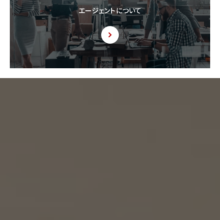
エージェントについて
9. 共同利用
9.1 当社が運営するウェブサイトの問合せフォームから当社に連絡を行ったお客様から取
得した情報に関して、当社は、KW加盟店との間で、下記の通り、個人情報を共同利用しま
す。以下、KW加盟店は、当社が運営する下記のウェブサイト上で、KW加盟店として掲載さ
れている事業者を意味するものとします。
https://kellerwilliams.jp/kamei-ten/
(1) 共同して利用される個人情報の項目
(i) 当社が運営するウェブサイトの問合せフォームから当社に連絡を行ったお客様の氏
名、メールアドレス、その他当該連絡に含まれる個人情報
(ii) お客様が当社サービスを介して売買又は賃貸借することを希望される物件（物件の
持分も含む。）についての情報
(2) 利用する者の利用目的
(i) 前号(i)の情報については、当社又はKW加盟店（KWエージェント及びKW加盟店の役
職員を含みます。）から前号(i)に定めるお客様に対して連絡を行うこと。
(ii) 前号(ii)の情報については、KW加盟店（KWエージェント及びKW加盟店の役職員を
含みます。）において、物件についての営業活動、及び売買又は賃貸借に向けた仲介業務
を行うこと。
(3) 上記個人情報の管理について責任を有する者の名称、住所及び代表者氏名
エージェント・グロース株式会社（但し、KW加盟店（KWエージェント及びKW加盟店の役
職員を含みます。）がお客様に対して連絡を行った場合は、当該KW加盟店が責任を有す
るものとする。）
東京都港区虎ノ門一丁目17番1号
代表取締役 山本豪