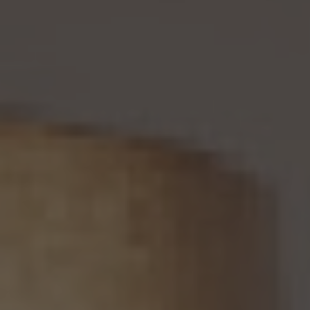
13. 個人関連情報の第三者提供
13.1 当社は、第三者が個人関連情報（個人情報保護法第2条第7項に定めるものを意味
し、同法第16条第7項に定める個人関連情報データベース等を構成するものに限ります。
以下同じ。）を個人データとして取得することが想定されるときは、第4.1項各号に掲げる
場合を除くほか、次に掲げる事項について、あらかじめ個人情報保護委員会規則で定め
るところにより確認することをしないで、当該個人関連情報を当該第三者に提供しませ
ん。
(1) 当該第三者が当社から個人関連情報の提供を受けて本人が識別される個人データ
として取得することを認める旨の本人の同意が得られていること。
(2) 外国にある第三者への提供にあっては、前号の本人の同意を得ようとする場合にお
いて、個人情報保護委員会規則で定めるところにより、あらかじめ、当該外国における個
人情報の保護に関する制度、当該第三者が講ずる個人情報の保護のための措置その他
本人に参考となるべき情報が本人に提供されていること。
13.2 当社は、個人関連情報を第三者に提供したときは、個人情報保護法第31条に従い、
記録の作成及び保存を行います。
13.3 当社は、第三者から個人関連情報の提供を受けるに際しては、個人情報保護法第31
条に従い、必要な確認を行い、当該確認にかかる記録の作成及び保存を行うものとしま
す。
14. 仮名加工情報の取扱い
14.1 当社は、仮名加工情報（個人情報保護法第2条第5項に定めるものを意味し、同法第
16条第5項に定める仮名加工情報データベース等を構成するものに限ります。以下同
じ。）を作成するときは、個人情報保護委員会規則で定める基準に従い、個人情報を加工