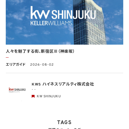
個人データの適正な取扱いの確保のため、「関係法令・ガイドライン等の遵守」、「質問及
び苦情処理の窓口」等についての基本方針として、本プライバシーポリシーを策定
個人データの取扱いに係る規律の整備
取得、利用、保存、提供、削除・廃棄等の段階ごとに、取扱方法、責任者・担当者及びその
任務等について個人データの取扱規程を策定
組織的安全管理措置
1）個人データの取扱いに関する責任者を設置するとともに、個人データを取り扱う従業
者及び当該従業者が取り扱う個人データの範囲を明確化し、法や取扱規程に違反してい
人々を魅了する街、新宿区Ⅲ（神楽坂）
る事実又は兆候を把握した場合の責任者への報告連絡体制を整備
2）個人データの取扱状況について、定期的に自己点検を実施するとともに、他部署や外
エリアガイド
2026-08-02
部の者による監査を実施
人的安全管理措置
1）個人データの取扱いに関する留意事項について、従業者に定期的な研修を実施
KWS ハイネスリアルティ株式会社
2）個人データについての秘密保持に関する事項を就業規則に記載
- -
KW SHINJUKU
物理的安全管理措置
1）個人データを取り扱う区域において、従業者の入退室管理及び持ち込む機器等の制限
を行うとともに、権限を有しない者による個人データの閲覧を防止する措置を実施
2）個人データを取り扱う機器、電子媒体及び書類等の盗難又は紛失等を防止するため
の措置を講じるとともに、事業所内の移動を含め、当該機器、電子媒体等を持ち運ぶ場
TAGS
合、容易に個人データが判明しないよう措置を実施