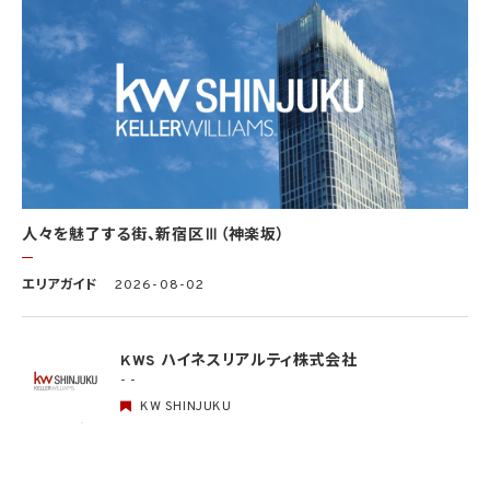
基本方針の策定
個人データの適正な取扱いの確保のため、「関係法令・ガイドライン等の遵守」、「質問及
び苦情処理の窓口」等についての基本方針として、本プライバシーポリシーを策定
個人データの取扱いに係る規律の整備
取得、利用、保存、提供、削除・廃棄等の段階ごとに、取扱方法、責任者・担当者及びその
任務等について個人データの取扱規程を策定
組織的安全管理措置
1）個人データの取扱いに関する責任者を設置するとともに、個人データを取り扱う従業
者及び当該従業者が取り扱う個人データの範囲を明確化し、法や取扱規程に違反してい
人々を魅了する街、新宿区Ⅲ（神楽坂）
る事実又は兆候を把握した場合の責任者への報告連絡体制を整備
2）個人データの取扱状況について、定期的に自己点検を実施するとともに、他部署や外
エリアガイド
2026-08-02
部の者による監査を実施
人的安全管理措置
1）個人データの取扱いに関する留意事項について、従業者に定期的な研修を実施
KWS ハイネスリアルティ株式会社
2）個人データについての秘密保持に関する事項を就業規則に記載
- -
KW SHINJUKU
物理的安全管理措置
1）個人データを取り扱う区域において、従業者の入退室管理及び持ち込む機器等の制限
を行うとともに、権限を有しない者による個人データの閲覧を防止する措置を実施
2）個人データを取り扱う機器、電子媒体及び書類等の盗難又は紛失等を防止するため
の措置を講じるとともに、事業所内の移動を含め、当該機器、電子媒体等を持ち運ぶ場