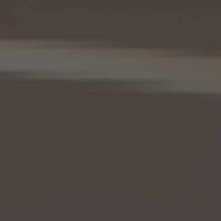
11. 個人情報の訂正等
当社は、本人から、個人情報が真実でないという理由によって、個人情報保護法の定めに
基づきその内容の訂正、追加又は削除（以下「訂正等」といいます。）を求められた場合に
は、本人ご自身からのご請求であることを確認の上で、利用目的の達成に必要な範囲内
において、遅滞なく必要な調査を行い、その結果に基づき、個人情報の内容の訂正等を行
い、その旨を本人に通知します（訂正等を行わない旨の決定をしたときは、本人に対しそ
の旨を通知いたします。）。但し、個人情報保護法その他の法令により、当社が訂正等の義
務を負わない場合は、この限りではありません。
12. 個人情報の利用停止等
当社は、本人から、(1)本人の個人情報が、あらかじめ公表された利用目的の範囲を超え
て取り扱われている、若しくは違法若しくは不当な行為を助長し、若しくは誘発するおそれ
がある方法により利用されているという理由により、又は本人の個人情報が偽りその他
不正の手段により取得されたものであるという理由により、個人情報保護法の定めに基
づきその利用の停止又は消去（以下「利用停止等」といいます。）を求められた場合、(2)
個人情報がご本人の同意なく第三者に提供されているという理由により、個人情報保護
法の定めに基づきその提供の停止（以下「提供停止」といいます。）を求められた場合、又
は(3)当社が本人の個人情報を利用する必要がなくなった場合、本人の個人情報にかか
る個人情報保護法第26条第1項本文に規定する事態が生じた場合その他本人の個人情
報の取扱により本人の権利又は正当な利益が害されるおそれがある場合に該当すると
いう理由により、個人情報保護法の定めに基づきその利用停止等又は提供停止を求め
られた場合において、そのご請求に理由があることが判明した場合には、本人ご自身か
らのご請求であることを確認の上で、遅滞なく個人情報の利用停止等又は提供停止を行
い、その旨を本人に通知します。但し、個人情報保護法その他の法令により、当社が利用