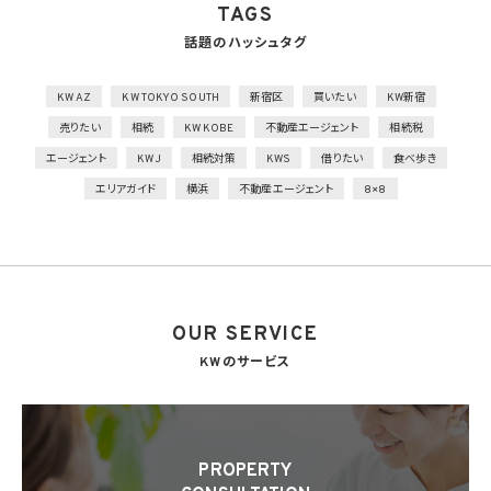
TAGS
合、容易に個人データが判明しないよう措置を実施
話題のハッシュタグ
技術的安全管理措置
1）アクセス制御を実施して、担当者及び取り扱う個人情報データベース等の範囲を限定
2）個人データを取り扱う情報システムを外部からの不正アクセス又は不正ソフトウェア
KW AZ
KW TOKYO SOUTH
新宿区
買いたい
KW新宿
から保護する仕組みを導入
売りたい
相続
KW KOBE
不動産エージェント
相続税
外的環境の把握
エージェント
KWJ
相続対策
KWS
借りたい
食べ歩き
個人データを保管しているA国における個人情報の保護に関する制度を把握した上で安
エリアガイド
横浜
不動産エージェント
8×8
全管理措置を実施
7. 漏洩時の報告等
当社は、当社の取り扱う個人情報の漏洩、滅失、毀損等の事態が生じた場合において、個
人情報保護法の定めに基づき個人情報保護委員会への報告及び本人への通知を要す
る場合には、かかる報告及び通知を行います。
OUR SERVICE
8. 第三者提供
8.1 当社は、第4.1項各号のいずれかに該当する場合を除くほか、あらかじめ本人の同意を
KWのサービス
得ないで、個人情報を第三者に提供しません。但し、次に掲げる場合は上記に定める第三
者への提供には該当しません。
(1) 利用目的の達成に必要な範囲内において個人情報の取扱いの全部又は一部を委託
することに伴って個人情報を提供する場合
(2) 合併その他の事由による事業の承継に伴って個人情報が提供される場合
PROPERTY
(3) 第9項の定めに基づき共同利用する場合