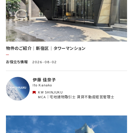
(10) KWエージェント並びに当社及びKW加盟店の役職員に関する情報に関して、当該
情報を当社又はKWライセンサーが運営するウェブサイト（当社又はKWライセンサーか
ら委託を受けた第三者によって運営されるウェブサイトを含み、当該ウェブサイトが一般
向けに公開される場合を含みます。）上に掲載するため
(11) 株主管理、会社法その他法令上の手続対応のため（株主、新株予約権者等の個人情
報について）
(12) 当社のサービスを通じて実施された不動産に関する取引の実績について、個人を識
別できない形式に加工した統計データを作成するため
(13) その他、上記利用目的に付随する目的のため
物件のご紹介｜新宿区｜タワーマンション
2.2 第2.1項第7号に基づいて個人情報の提供を受けた第三者は、当社サービスに関連す
お役立ち情報
2026-08-02
る運営、サービスの利用状況等を分析した情報を用いたシステムの改善及び開発並びに
マーケティング、宣伝又は広告等を行う目的で、個人情報を利用いたします。但し、個人情
報の主体である個人（以下「本人」といいます。）が、これらの利用目的で個人情報を利用
伊藤 佳奈子
することについて同意を撤回し又は異議を述べた場合には、当社はただちにその旨を当
Ito Kanako
該第三者に通知するものとします。
KW SHINJUKU
3. 個人情報利用目的の変更
MCA｜宅地建物取引士 賃貸不動産経営管理士
当社は、個人情報の利用目的を関連性を有すると合理的に認められる範囲内において
変更することがあり、変更した場合には本人に通知し又は公表します。
4. 個人情報利用の制限
4.1 当社は、個人情報保護法その他の法令により許容される場合を除き、本人の同意を得
ず、利用目的の達成に必要な範囲を超えて個人情報を取り扱いません。但し、次の場合は