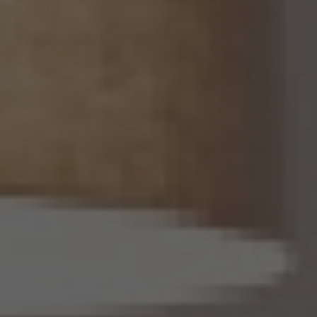
16条第5項に定める仮名加工情報データベース等を構成するものに限ります。以下同
じ。）を作成するときは、個人情報保護委員会規則で定める基準に従い、個人情報を加工
するものとします。
14.2 当社は、仮名加工情報を作成したとき、又は仮名加工情報及び当該仮名加工情報に
係る削除情報等（個人情報保護法第41条第2項に定めるものを意味します。以下同じ。）
を取得したときは、削除情報等の漏えいを防止するために必要なものとして個人情報保
護委員会規則で定める基準に従い、削除情報等の安全管理のための措置を講じるもの
とします。
14.3 当社は、仮名加工情報（個人情報であるものに限ります。以下本第14.3項において同
じ。）について、以下の定めに従います。
(1) 当社は、第4.1項の規定にかかわらず、法令に基づく場合を除くほか、利用目的の達
成に必要な範囲を超えて、仮名加工情報を取り扱いません。
(2) 仮名加工情報についての第3項の適用については、同項中「関連性を有すると合理
的に認められる範囲内において変更する」とあるのは「変更する」と、「通知し又は公表し
ます」とあるのは「公表します」と、それぞれ読み替えるものとします。
(3) 当社は、第8.1項から第8.3項までの規定にかかわらず、法令に基づく場合を除くほ
か、仮名加工情報である個人データを第三者に提供しません。但し、第8.1項各号に掲げ
る場合は上記に定める第三者への提供には該当しません。
(4) 当社は、仮名加工情報を取り扱うに当たっては、当該仮名加工情報の作成に用いら
れた個人情報に係る本人を識別するために、当該仮名加工情報を他の情報と照合しな
いものとします。
(5) 当社は、仮名加工情報を取り扱うにあたっては、電話をかけ、郵便若しくは信書便
により送付し、電報を送達し、ファックス若しくは電磁的方法を用いて送信し、又は住居を