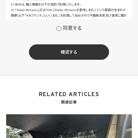
2.1 当社は、個人情報を以下の目的で利用いたします。
(1) 「Keller Williams」又は「KW」（Keller Williamsを意味します。）という用語が含まれた
商標（以下「KWブランド」といいます。）を利用して当社が行う不動産売買及び賃貸に関す
るサービスその他の当社が運営するサービス（以下総称して「当社サービス」といいます。）
の提供のため
同意する
(2) 当社サービス及び当社がKWブランドのライセンスを行う対象となる事業者（サブラ
イセンシー。以下「KW加盟店」といいます。）におけるサービスに関するご案内、お問い合
せ等への対応のため
(3) 当社の商品、サービス等のご案内のため
確認する
(4) 当社サービスに関する当社の規約、ポリシー等（以下「規約等」といいます。）に違反す
る行為に対する対応のため
(5) 当社サービスに関する規約等の変更などを通知するため
(6) サービス利用の状況等に関する情報を分析して当社のサービスの改善、新サービス
の開発等に役立てるため
(7) ①KWブランドのライセンサー（以下「KWライセンサー」といいます。）、②KWブランド
を使用する第三者及び③KWブランドを使用するサービスの管理に関わる第三者（いずれ
RELATED ARTICLES
も外国に所在する場合を含みます。）に対し個人情報（(i)当社サービスにおける顧客に関
する情報、(ii)物件情報、及び(iii)KWエージェントに関する情報を含みます。）を提供する
関連記事
ため。なお、KWエージェントとは、KW加盟店の業務に従事する個人を意味します。また、
顧客に関する情報は、当該顧客に関する情報のうち、物件情報を除く部分を意味します。
(8) 当社サービスを介して販売等が行われる物件に関する情報について、当社、KWライ
センサー、その他KWブランドを利用して事業を行う事業者のポータルサイト、ウェブ広
告、その他インターネット上において公開するため
(9) 雇用管理及び社内手続のため（役職員の個人情報について）、並びに人材採用活動
における選考及び連絡のため（応募者の個人情報について）