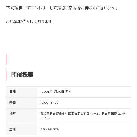
下記項目にてエントリーして頂きご案内をお待ちくださいませ。
ご応募お待ちしております。
開催概要
日程
-0001年11月30日（月）
時間
10:00 - 17:00
場所
愛知県名古屋市中村区那古野１丁目４７−１７ 名古屋国際センタ
ービル
主催
KW NAGOYA