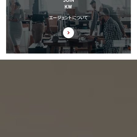
JOIN
供された個人情報の利用方法について本人の同意を取得したことを証する記録を提出
KW
するように求められた場合、当該第三者に対し当該記録を提出することがあります。
エージェントについて
9. 共同利用
9.1 当社が運営するウェブサイトの問合せフォームから当社に連絡を行ったお客様から取
得した情報に関して、当社は、KW加盟店との間で、下記の通り、個人情報を共同利用しま
す。以下、KW加盟店は、当社が運営する下記のウェブサイト上で、KW加盟店として掲載さ
れている事業者を意味するものとします。
https://kellerwilliams.jp/kamei-ten/
(1) 共同して利用される個人情報の項目
(i) 当社が運営するウェブサイトの問合せフォームから当社に連絡を行ったお客様の氏
名、メールアドレス、その他当該連絡に含まれる個人情報
(ii) お客様が当社サービスを介して売買又は賃貸借することを希望される物件（物件の
持分も含む。）についての情報
(2) 利用する者の利用目的
(i) 前号(i)の情報については、当社又はKW加盟店（KWエージェント及びKW加盟店の役
職員を含みます。）から前号(i)に定めるお客様に対して連絡を行うこと。
(ii) 前号(ii)の情報については、KW加盟店（KWエージェント及びKW加盟店の役職員を
含みます。）において、物件についての営業活動、及び売買又は賃貸借に向けた仲介業務
を行うこと。
(3) 上記個人情報の管理について責任を有する者の名称、住所及び代表者氏名
エージェント・グロース株式会社（但し、KW加盟店（KWエージェント及びKW加盟店の役
職員を含みます。）がお客様に対して連絡を行った場合は、当該KW加盟店が責任を有す
るものとする。）
東京都港区虎ノ門一丁目17番1号