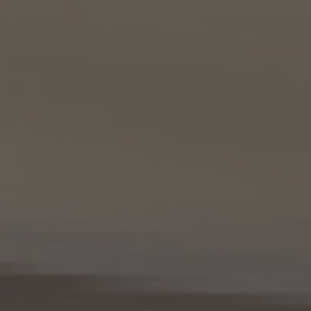
代表取締役 山本豪
9.2 当社は、KWエージェント及びKW加盟店の役職員に関する情報に関して、当該個人
が所属する加盟店以外のKW加盟店を含む全KW加盟店との間で、下記の通り、個人情報
を共同利用します。
(1) 共同して利用される個人情報の項目
KWエージェントに関する、氏名、生年月日、性別、電話番号、電子メールアドレス、顔写真
等の情報
(2) 利用する者の利用目的
業務上又は緊急時の連絡（物件の問い合わせを含みます。）、金銭の支払い、法令上要求
される諸手続きへの対応、会社案内等への掲出、その他これらの事項に付随する目的
(3) 上記個人情報の管理について責任を有する者の氏名又は名称、住所、代表者名等
本人が所属する各KW加盟店の個人情報保護方針に記載の通り。
10. 個人情報の開示
10.1 当社は、本人から、個人情報保護法の定めに基づき個人情報の開示を求められたと
きは、本人ご自身からのご請求であることを確認の上で、本人に対し、遅滞なく開示を行
います（当該個人情報が存在しないときにはその旨を通知いたします。）。但し、個人情報
保護法その他の法令により、当社が開示の義務を負わない場合は、この限りではありま
せん。
10.2 前項の定めは、本人が識別される個人情報にかかる、第8.4項に基づき作成した第
三者への提供にかかる記録及び第8.5項に基づき作成した第三者からの提供にかかる
記録について準用するものとします。