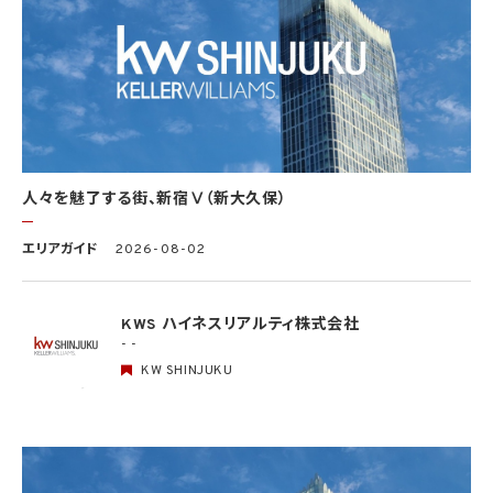
この限りではありません。
(1) 法令に基づく場合
(2) 人の生命、身体又は財産の保護のために必要がある場合であって、本人の同意を得
ることが困難であるとき
(3) 公衆衛生の向上又は児童の健全な育成の推進のために特に必要がある場合であっ
て、本人の同意を得ることが困難であるとき
(4) 国の機関もしくは地方公共団体又はその委託を受けた者が法令の定める事務を遂
行することに対して協力する必要がある場合であって、本人の同意を得ることにより当該
事務の遂行に支障を及ぼすおそれがあるとき
(5) 学術研究機関等に個人データを提供する場合であって、当該学術研究機関等が当該
人々を魅了する街、新宿Ⅴ（新大久保）
個人データを学術研究目的で取り扱う必要があるとき（当該個人データを取り扱う目的
の一部が学術研究目的である場合を含み、個人の権利利益を不当に侵害するおそれが
ある場合を除きます。）。
エリアガイド
2026-08-02
4.2 当社は、違法又は不当な行為を助長し、又は誘発するおそれがある方法により個人
情報を利用しません。
KWS ハイネスリアルティ株式会社
- -
5. 個人情報の適正な取得
5.1 当社は、適正に個人情報を取得し、偽りその他不正の手段により取得しません。
KW SHINJUKU
5.2 当社は、次の場合を除き、あらかじめ本人の同意を得ないで、要配慮個人情報（個人
情報保護法第2条第3項に定義されるものを意味します。）を取得しません。
(1) 第4.1項第1号から第4号までのいずれかに該当する場合
(2) 学術研究機関等から要配慮個人情報を取得する場合であって、当該要配慮個人情報
を学術研究目的で取得する必要があるとき（当該要配慮個人情報を取得する目的の一