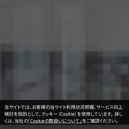
16. Cookie（クッキー）その他の技術の利用
当社のサービスは、Cookie及びこれに類する技術を利用することがあります。これらの技
術は、当社による当社のサービスの利用状況等の把握に役立ち、サービス向上に資する
ものです。Cookieを無効化されたいユーザーは、ウェブブラウザの設定を変更することに
よりCookieを無効化することができます。但し、Cookieを無効化すると、当社のサービス
の一部の機能をご利用いただけなくなる場合があります。
17. お問い合わせ
開示等のお申出、ご意見、ご質問、苦情のお申出その他個人情報の取扱いに関するお問
い合わせは、下記の窓口までお願い致します。
個人情報取扱事業者の名称、住所及び代表者氏名
〒105-0001 東京都港区虎ノ門一丁目17番1号
エージェント・グロース株式会社
代表取締役社長 山本豪
個人情報お問合せ担当
E-mail：
kwjapan@kwj.jp
（なお、受付時間は、平日9時から17時までとさせていただきます。）
18. 継続的改善
当社は、個人情報の取扱いに関する運用状況を適宜見直し、継続的な改善に努めるもの
当サイトでは、お客様の当サイト利用状況把握、サービス向上
とし、必要に応じて、本プライバシーポリシーを変更することがあります。
検討を目的として、クッキー（Cookie）を使用しています。
詳し
くは、当社の
「Cookieの取扱いについて」
をご確認ください。
【2022年4月1日改訂】