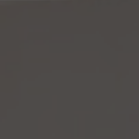
訪問するために、当該仮名加工情報に含まれる連絡先その他の情報を利用しないものと
します。
(6) 仮名加工情報については、第7項及び第10項から第12項までの規定を適用しない
ものとします。
14.4 当社は、仮名加工情報（個人情報であるものを除く。以下本第14.4項において同じ。）
について、以下の定めに従います。
(1) 当社は、法令に基づく場合を除くほか、仮名加工情報を第三者に提供しません。但
し、第8.1項各号に掲げる場合は上記に定める第三者への提供には該当しません。
(2) 当社は、仮名加工情報の漏洩などのリスクに対して、仮名加工情報の安全管理が
図られるよう、当社の従業員に対し、必要かつ適切な監督を行います。また、当社は、仮名
加工情報の取扱いの全部又は一部を委託する場合は、委託先において個人情報の安全
管理が図られるよう、必要かつ適切な監督を行います。
(3) 当社は、仮名加工情報を取り扱うに当たっては、当該仮名加工情報の作成に用いら
れた個人情報に係る本人を識別するために、削除情報等を取得し、又は当該仮名加工情
報を他の情報と照合しないものとします。
(4) 当社は、仮名加工情報を取り扱うにあたっては、電話をかけ、郵便若しくは信書便に
より送付し、電報を送達し、ファックス若しくは電磁的方法を用いて送信し、又は住居を訪
問するために、当該仮名加工情報に含まれる連絡先その他の情報を利用しないものとし
ます。
15. 匿名加工情報の取扱い
15.1 当社は、匿名加工情報（個人情報保護法第2条第6項に定めるものを意味し、同法第
16条第6項に定める匿名加工情報データベース等を構成するものに限ります。以下同
じ。）を作成するときは、個人情報保護委員会規則で定める基準に従い、個人情報を加工