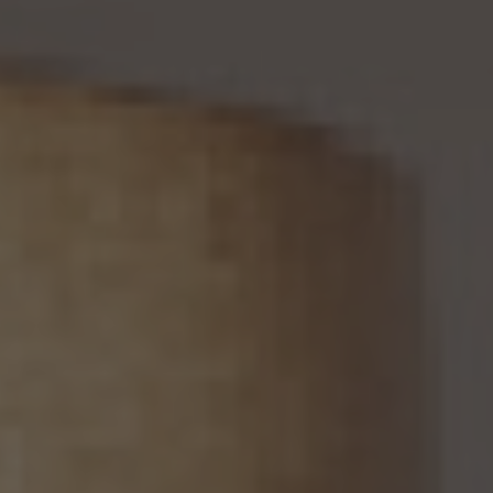
停止等又は提供停止の義務を負わない場合は、この限りではありません。
13. 個人関連情報の第三者提供
13.1 当社は、第三者が個人関連情報（個人情報保護法第2条第7項に定めるものを意味
し、同法第16条第7項に定める個人関連情報データベース等を構成するものに限ります。
以下同じ。）を個人データとして取得することが想定されるときは、第4.1項各号に掲げる
場合を除くほか、次に掲げる事項について、あらかじめ個人情報保護委員会規則で定め
るところにより確認することをしないで、当該個人関連情報を当該第三者に提供しませ
ん。
(1) 当該第三者が当社から個人関連情報の提供を受けて本人が識別される個人データ
として取得することを認める旨の本人の同意が得られていること。
(2) 外国にある第三者への提供にあっては、前号の本人の同意を得ようとする場合にお
いて、個人情報保護委員会規則で定めるところにより、あらかじめ、当該外国における個
人情報の保護に関する制度、当該第三者が講ずる個人情報の保護のための措置その他
本人に参考となるべき情報が本人に提供されていること。
13.2 当社は、個人関連情報を第三者に提供したときは、個人情報保護法第31条に従い、
記録の作成及び保存を行います。
13.3 当社は、第三者から個人関連情報の提供を受けるに際しては、個人情報保護法第31
条に従い、必要な確認を行い、当該確認にかかる記録の作成及び保存を行うものとしま
す。
14. 仮名加工情報の取扱い
14.1 当社は、仮名加工情報（個人情報保護法第2条第5項に定めるものを意味し、同法第