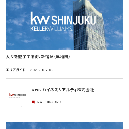
部が学術研究目的である場合を含み、個人の権利利益を不当に侵害するおそれがある
場合を除きます。）（当該個人情報取扱事業者と当該学術研究機関等が共同して学術研
究を行う場合に限ります。）
(3) 当該要配慮個人情報が、本人、国の機関、地方公共団体、学術研究機関等、個人情報
保護法第57条第1項各号に掲げる者その他個人情報保護委員会規則で定める者により
公開されている場合
(4) 本人を目視し、又は撮影することにより、その外形上明らかな要配慮個人情報を取得
する場合
(5) 第三者から要配慮個人情報の提供を受ける場合であって、当該第三者による当該提
供が第8.1項各号のいずれかに該当するとき
人々を魅了する街、新宿Ⅳ（早稲田）
5.3 当社は、第三者から個人情報の提供を受けるに際しては、個人情報保護委員会規則
で定めるところにより、次に掲げる事項の確認を行います。ただし、当該第三者による当
エリアガイド
2026-08-02
該個人情報の提供が第4.1項各号のいずれかに該当する場合又は第8.1項各号のいずれ
かに該当する場合を除きます。
(1) 当該第三者の氏名又は名称及び住所、並びに法人の場合はその代表者（法人でない
団体で代表者又は管理人の定めのあるものの場合は、その代表者又は管理人）の氏名
KWS ハイネスリアルティ株式会社
(2) 当該第三者による当該個人情報の取得の経緯
- -
KW SHINJUKU
6. 個人情報の安全管理
当社は、個人情報の紛失、破壊、改ざん及び漏洩などのリスクに対して、個人情報の安全
管理が図られるよう、当社の従業員に対し、必要かつ適切な監督を行います。また、当社
は、個人情報の取扱いの全部又は一部を委託する場合は、委託先において個人情報の安
全管理が図られるよう、必要かつ適切な監督を行います。当社の保有個人データに関す
る具体的な安全管理措置の内容は、以下のとおりです。