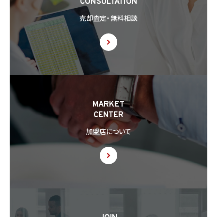
CONSULTATION
8.2 第8.1項の定めにかかわらず、当社は、第4.1項各号のいずれかに該当する場合を除く
売却査定・無料相談
ほか、外国（個人情報保護法第28条に基づき個人情報保護委員会規則で指定される国
を除きます。）にある第三者（個人情報保護法第28条に基づき個人情報保護委員会規則
で指定される基準に適合する体制を整備している者を除きます。）に個人情報を提供する
場合には、あらかじめ外国にある第三者への提供を認める旨の本人の同意を得るもの
とします。
8.3 第8.2項に基づき外国にある第三者への提供につき本人の同意を得る場合、以下の
事項について本人に情報を提供するものとします。但し、第1号の事項が特定できない場
合、第1号及び第2号の事項に代えて、第1号の事項が特定できない旨及びその理由、並び
に当該事項に代わる本人に参考となるべき情報があれば当該情報を提供するものとし
MARKET
ます。
CENTER
(1) 当該外国の名称
(2) 当該外国における個人情報の保護に関する制度に関する情報
加盟店について
(3) 当該第三者が講じる個人情報の保護のための措置に関する情報（当該情報を提供
できない場合は、その旨及びその理由）
8.4 当社は、個人情報を第三者に提供したときは、個人情報保護法第29条に従い、記録
の作成及び保存を行います。
8.5 当社は、第三者から個人情報の提供を受けるに際しては、個人情報保護法第30条
に従い、必要な確認を行い、当該確認にかかる記録の作成及び保存を行うものとします。
8.6 当社は、個人情報を第三者に提供した第三者から、個人情報の第三者提供及び提