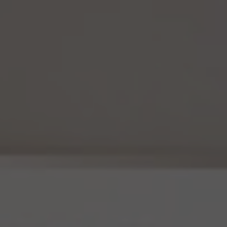
するものとします。
15.2 当社は、匿名加工情報を作成したときは、個人情報保護委員会規則で定める基準に
従い、安全管理のための措置を講じます。
15.3 当社は、匿名加工情報を作成したときは、個人情報保護委員会規則で定めるところ
により、当該匿名加工情報に含まれる個人に関する情報の項目を公表します。
15.4 当社は、匿名加工情報（当社が作成したもの及び第三者から提供を受けたものを含
みます。以下別段の定めがない限り同様とします。）を第三者に提供するときは、個人情報
保護委員会規則で定めるところにより、あらかじめ、 第三者に提供される匿名加工情報
に含まれる個人に関する情報の項目及びその提供の方法について公表するとともに、当
該第三者に対して、当該提供に係る情報が匿名加工情報である旨を明示します。
15.5 当社は、匿名加工情報を取り扱うに当たっては、匿名加工情報の作成に用いられた
個人情報に係る本人を識別するために、(1)匿名加工情報を他の情報と照合すること、及
び(2)当該個人情報から削除された記述等若しくは個人識別符号又は個人情報保護法
第43条第1項の規定により行われた加工の方法に関する情報を取得すること（(2)は第
三者から提供を受けた当該匿名加工情報についてのみ）を行わないものとします。
15.6 当社は、匿名加工情報の安全管理のために必要かつ適切な措置、匿名加工情報の
作成その他の取扱いに関する苦情の処理その他の匿名加工情報の適正な取扱いを確保
するために 必要な措置を自ら講じ、かつ、当該措置の内容を公表するよう努めるものと
します。