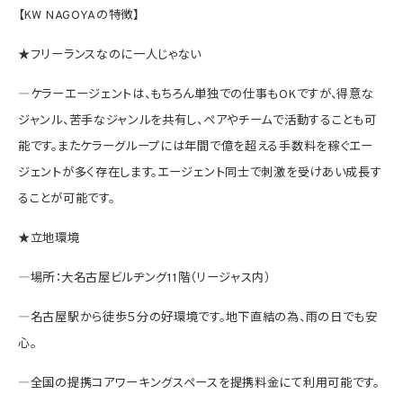
【
KW NAGOYA
の特徴】
★フリーランスなのに一人じゃない
―ケラーエージェントは、もちろん単独での仕事も
OK
ですが、得意な
ジャンル、苦手なジャンルを共有し、ペアやチームで活動することも可
能です。またケラーグループには年間で億を超える手数料を稼ぐエー
ジェントが多く存在します。エージェント同士で刺激を受けあい成長す
ることが可能です。
★立地環境
―場所：大名古屋ビルヂング
11
階（リージャス内）
―名古屋駅から徒歩５分の好環境です。地下直結の為、雨の日でも安
心。
―全国の提携コアワーキングスペースを提携料金にて利用可能です。