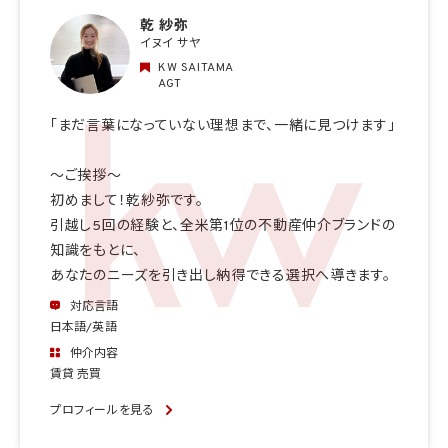
乾 紗弥
イヌイ サヤ
KW SAITAMA
AGT
「まだ言葉になっていない理想まで、一緒に見つけます」
〜ご挨拶〜
初めまして！乾紗弥です。
引越し5回の経験と、全米第1位の不動産仲介ブランドの
知識をもとに、
あなたのニーズを引き出し納得できる選択へ導きます。
対応言語
日本語/英語
仲介内容
賃貸 売買
プロフィールを見る