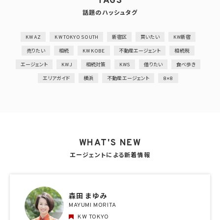
TAGS
話題のハッシュタグ
KW AZ
KW TOKYO SOUTH
新宿区
買いたい
KW新宿
売りたい
相続
KW KOBE
不動産エージェント
相続税
エージェント
KWJ
相続対策
KWS
借りたい
食べ歩き
エリアガイド
横浜
不動産エージェント
8×8
WHAT'S NEW
エージェントによる新着情報
森田 まゆみ
MAYUMI MORITA
KW TOKYO