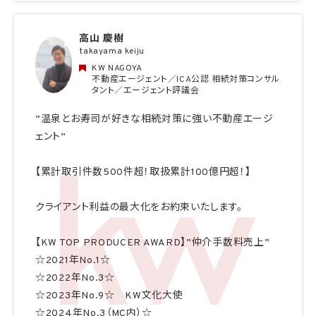
高山 慶樹
takayama keiju
KW NAGOYA
不動産エージェント／ICA公認 相続対策コンサル
タント／エージェント評議会
”温泉とお寿司が好きな相続対策に強い不動産エージ
ェント”
【累計取引件数500件超！取扱累計100億円超！】
クライアント利益の最大化をお約束いたします。
【KW TOP PRODUCER AWARD】”仲介手数料売上”
☆2021年No.1☆
☆2022年No.3☆
☆2023年No.9☆ KW文化大使
☆2024年No.3（MC内）☆