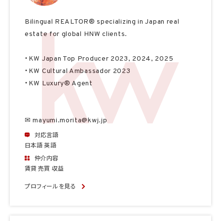
Bilingual REALTOR® specializing in Japan real
estate for global HNW clients.
・KW Japan Top Producer 2023, 2024, 2025
・KW Cultural Ambassador 2023
・KW Luxury® Agent
✉ mayumi.morita@kwj.jp
対応言語
日本語 英語
仲介内容
賃貸 売買 収益
プロフィールを見る