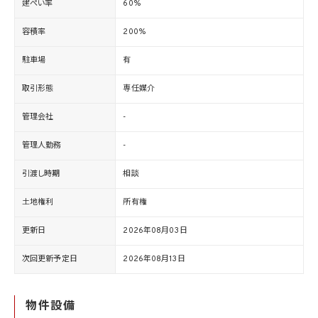
建ぺい率
60%
容積率
200%
駐車場
有
取引形態
専任媒介
管理会社
-
管理人勤務
-
引渡し時期
相談
土地権利
所有権
更新日
2026年08月03日
次回更新予定日
2026年08月13日
物件設備