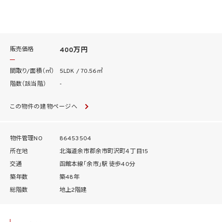
販売価格
400万円
間取り/面積（㎡）
5LDK / 70.56㎡
階数（該当階）
-
この物件の建物ページへ
物件管理NO
86453504
所在地
北海道余市郡余市町沢町４丁目15
交通
函館本線「余市」駅 徒歩40分
築年数
築48年
総階数
地上2階建