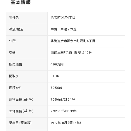
基本情報
物件名
余市町沢町4丁目
種別/構造
中古一戸建 / 木造
住所
北海道余市郡余市町沢町４丁目15
交通
函館本線「余市」駅 徒歩40分
販売価格
400万円
間取り
5LDK
面積（㎡）
70.56㎡
建物面積（㎡・坪）
70.56㎡/21.34坪
土地面積（㎡・坪）
292.21㎡/88.39坪
築年月（築年数）
1977年 11月（築48年）