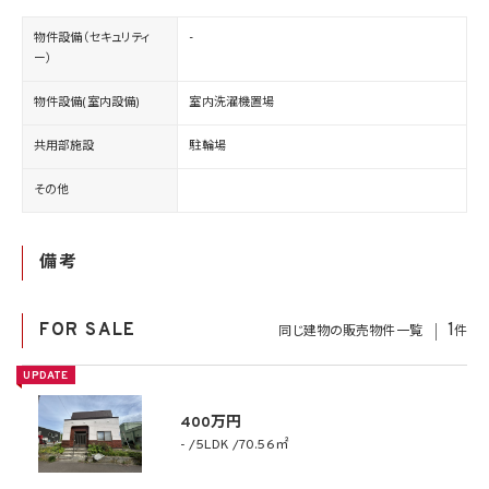
物件設備（セキュリティ
-
ー）
物件設備(室内設備)
室内洗濯機置場
共用部施設
駐輪場
その他
備考
FOR SALE
1
同じ建物の販売物件一覧
件
UPDATE
400万円
-
5LDK
70.56㎡