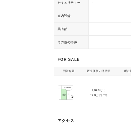
セキュリティー
-
室内設備
-
共有部
-
その他の特徴
FOR SALE
間取り図
販売価格 / 坪単価
所在
1,990万円
-
69.9万円 / 坪
アクセス