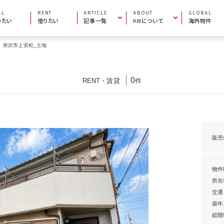
LL
RENT
ARTICLE
ABOUT
GLOBAL
りたい
借りたい
記事一覧
KWについて
海外物件
所沢市上安松_土地
INFORMATION
COMPANY INFO
お役立ち情報
会社概要
AREA GUIDE
MARKET CENTERS
エリアガイド
加盟店一覧
0
RENT
・
賃貸
件
PROPERTY ARTICLE
BECOME AN AGENT
物件特集
エージェントになりたい
販売
物件N
所在
交通
築年
総階