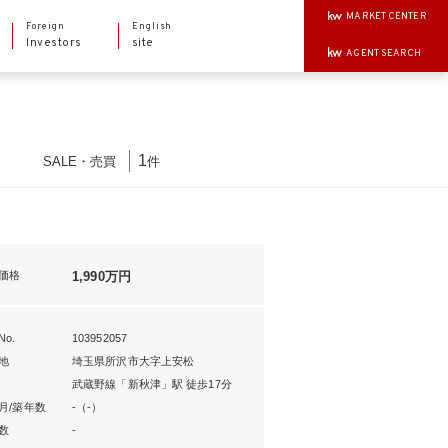
MARKET CENTER
Foreign
English
Investors
site
AGENT SEARCH
1
SALE
・
売買
件
価格
1,990万円
o.
103952057
地
埼玉県所沢市大字上安松
武蔵野線「新秋津」駅 徒歩17分
月/築年数
-（-）
数
-