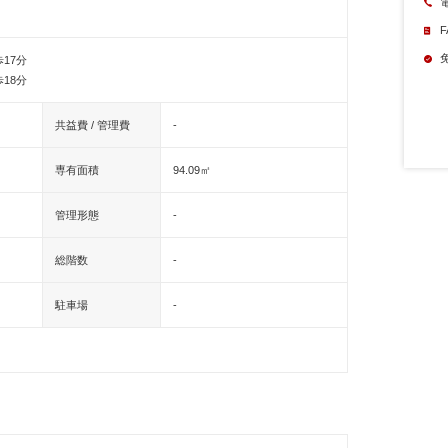
F
17分
18分
共益費 / 管理費
-
専有面積
94.09㎡
管理形態
-
総階数
-
駐車場
-