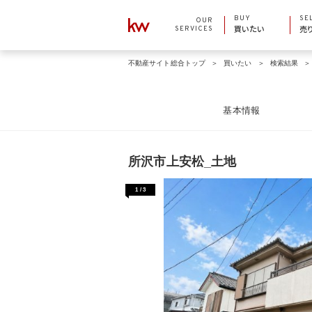
BUY
SE
OUR
SERVICES
買いたい
売
不動産サイト総合トップ
買いたい
検索結果
基本情報
所沢市上安松_土地
1
/
3