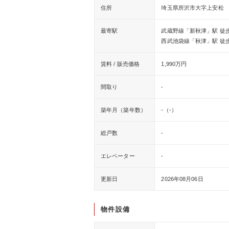
住所
埼玉県所沢市大字上安松
最寄駅
武蔵野線「新秋津」駅 徒歩
西武池袋線「秋津」駅 徒歩
賃料 / 販売価格
1,990万円
間取り
-
築年月（築年数）
-（-）
総戸数
-
エレベーター
-
更新日
2026年08月06日
物件設備