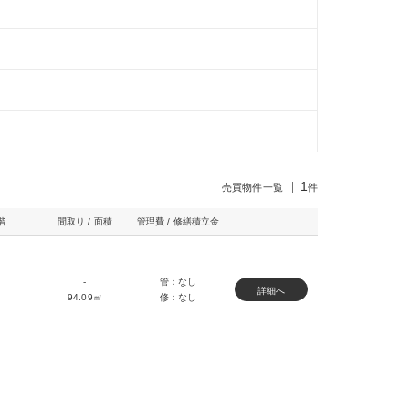
1
売買物件一覧
件
階
間取り / 面積
管理費 / 修繕積立金
-
管：なし
詳細へ
94.09㎡
修：なし