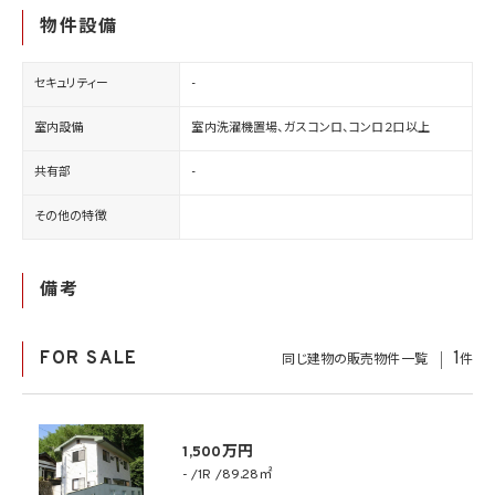
物件設備
セキュリティー
-
室内設備
室内洗濯機置場、ガスコンロ、コンロ２口以上
共有部
-
その他の特徴
備考
FOR SALE
1
同じ建物の販売物件一覧
件
1,500万円
-
1R
89.28㎡