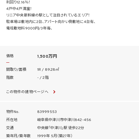
利回り12.16％！
4戸中4戸満室！
リニア中央新幹線の駅として注目されているエリア！
駐車場は敷地内に2台、アパート向かい側敷地に4台有、
電柱敷地料9000円/3年毎、
プロパンガス会社継承
価格
1,500万円
間取り/面積
1R / 89.28㎡
階数
- / 2階
この物件の建物ページへ
物件No.
83999553
所在地
岐阜県中津川市中津川842-456
交通
中央線「中津川」駅 徒歩22分
築年月/築年数
1999年 5月（築27年）