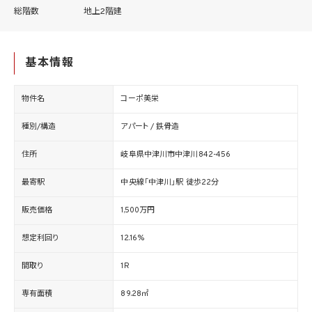
総階数
地上2階建
基本情報
物件名
コーポ美栄
種別/構造
アパート / 鉄骨造
住所
岐阜県中津川市中津川842-456
最寄駅
中央線「中津川」駅 徒歩22分
販売価格
1,500万円
想定利回り
12.16%
間取り
1R
専有面積
89.28㎡