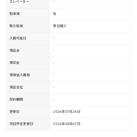
エレベーター
-
駐車場
有
取引態様
専任媒介
入居可能日
-
保証金
-
償却金
-
保険加入義務
-
保証会社
-
契約期間
-
更新日
2026年07月24日
次回予定更新日
2026年08月07日