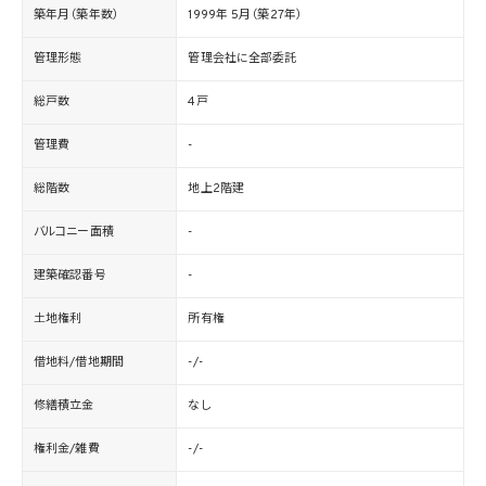
築年月（築年数）
1999年 5月（築27年）
管理形態
管理会社に全部委託
総戸数
4戸
管理費
-
総階数
地上2階建
バルコニー面積
-
建築確認番号
-
土地権利
所有権
借地料/借地期間
-/-
修繕積立金
なし
権利金/雑費
-/-