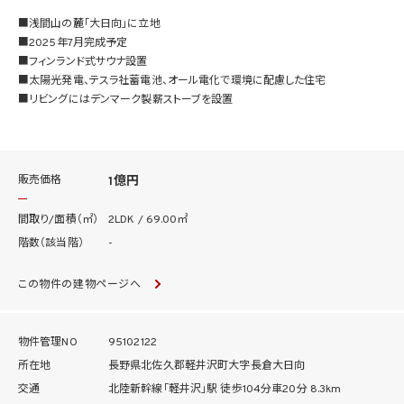
■浅間山の麓「大日向」に立地
■2025年7月完成予定
■フィンランド式サウナ設置
■太陽光発電、テスラ社蓄電池、オール電化で環境に配慮した住宅
■リビングにはデンマーク製薪ストーブを設置
■プライベート感ある天然木ウッドデッキのテラス
■耐震等級3取得
販売価格
1億円
間取り/面積（㎡）
2LDK / 69.00㎡
階数（該当階）
-
この物件の建物ページへ
物件管理NO
95102122
所在地
長野県北佐久郡軽井沢町大字長倉大日向
交通
北陸新幹線「軽井沢」駅 徒歩104分車20分 8.3km