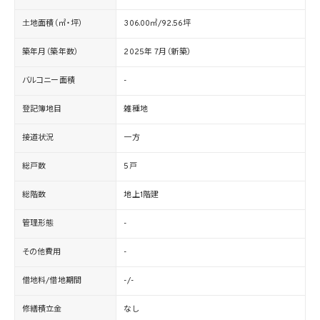
土地面積（㎡・坪）
306.00㎡/92.56坪
築年月（築年数）
2025年 7月（新築）
バルコニー面積
-
登記簿地目
雑種地
接道状況
一方
総戸数
5戸
総階数
地上1階建
管理形態
-
その他費用
-
借地料/借地期間
-/-
修繕積立金
なし