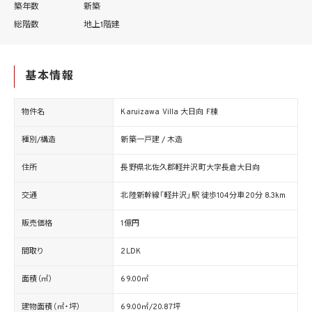
築年数
新築
総階数
地上1階建
基本情報
物件名
Karuizawa Villa 大日向 F棟
種別/構造
新築一戸建 / 木造
住所
長野県北佐久郡軽井沢町大字長倉大日向
交通
北陸新幹線「軽井沢」駅 徒歩104分車20分 8.3km
販売価格
1億円
間取り
2LDK
面積（㎡）
69.00㎡
建物面積（㎡・坪）
69.00㎡/20.87坪