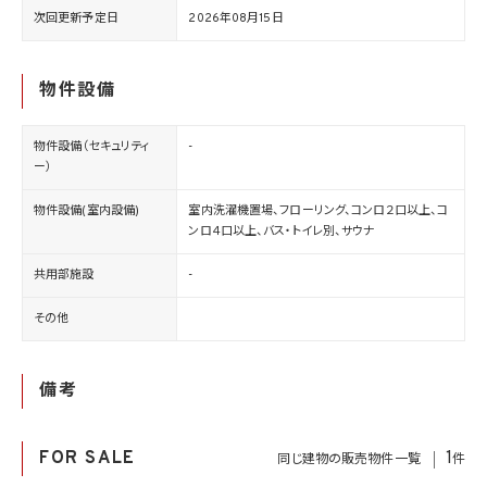
次回更新予定日
2026年08月15日
物件設備
物件設備（セキュリティ
-
ー）
物件設備(室内設備)
室内洗濯機置場、フローリング、コンロ２口以上、コ
ンロ４口以上、バス・トイレ別、サウナ
共用部施設
-
その他
備考
FOR SALE
1
同じ建物の販売物件一覧
件