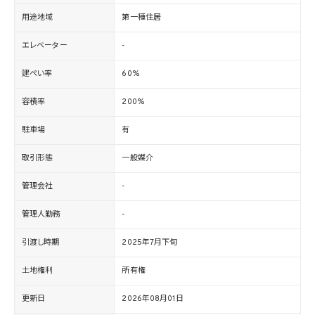
用途地域
第一種住居
エレベーター
-
建ぺい率
60%
容積率
200%
駐車場
有
取引形態
一般媒介
管理会社
-
管理人勤務
-
引渡し時期
2025年7月下旬
土地権利
所有権
更新日
2026年08月01日