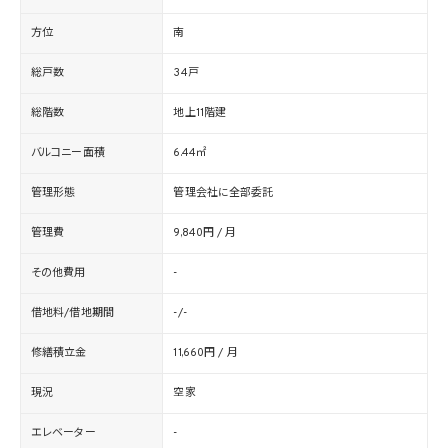
方位
南
総戸数
34戸
総階数
地上11階建
バルコニー面積
6.44㎡
管理形態
管理会社に全部委託
管理費
9,840円 / 月
その他費用
-
借地料/借地期間
-/-
修繕積立金
11,660円 / 月
現況
空家
エレベーター
-