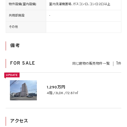
物件設備(室内設備)
室内洗濯機置場、ガスコンロ、コンロ２口以上
共用部施設
-
その他
備考
FOR SALE
1
同じ建物の販売物件一覧
件
UPDATE
1,290万円
4階
3LDK
72.87㎡
アクセス