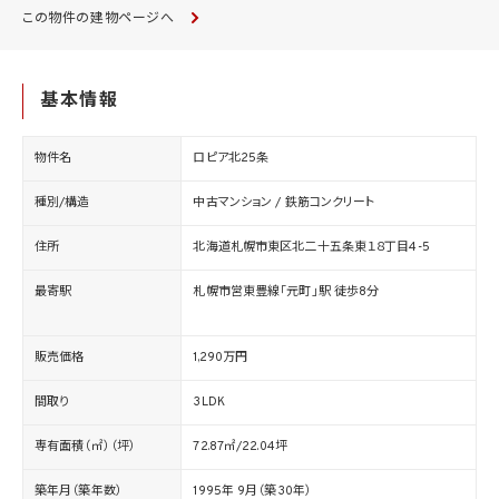
この物件の建物ページへ
基本情報
物件名
ロピア北25条
種別/構造
中古マンション / 鉄筋コンクリート
住所
北海道札幌市東区北二十五条東１８丁目4-5
最寄駅
札幌市営東豊線「元町」駅 徒歩8分
販売価格
1,290万円
間取り
3LDK
専有面積（㎡）（坪）
72.87㎡/22.04坪
築年月（築年数）
1995年 9月（築30年）