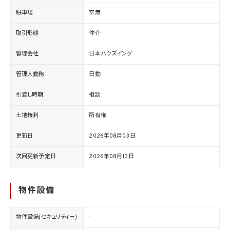
駐車場
空無
取引形態
仲介
管理会社
日本ハウズイング
管理人勤務
日勤
引渡し時期
相談
土地権利
所有権
更新日
2026年08月03日
次回更新予定日
2026年08月13日
物件設備
物件設備(セキュリティー)
-