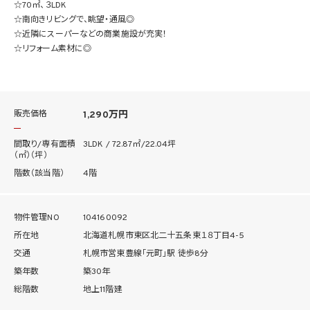
☆70㎡、３LDK
☆南向きリビングで、眺望・通風◎
☆近隣にスーパーなどの商業施設が充実！
☆リフォーム素材に◎
販売価格
1,290万円
間取り/専有面積
3LDK / 72.87㎡/22.04坪
（㎡）（坪）
階数（該当階）
4階
物件管理NO
104160092
所在地
北海道札幌市東区北二十五条東１８丁目4-5
交通
札幌市営東豊線「元町」駅 徒歩8分
築年数
築30年
総階数
地上11階建