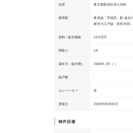
住所
東京都新宿区喜久井町
最寄駅
東西線「早稲田」駅 徒歩2
都営大江戸線「若松河田」駅
賃料 / 販売価格
19.5万円
間取り
1R
築年月（築年数）
2006年 2月（-）
総戸数
-
エレベーター
有
更新日
2026年08月06日
物件設備