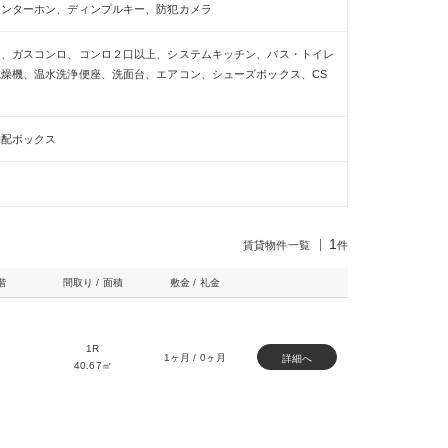
インターホン、ディンプルキー、防犯カメラ
ー、ガスコンロ、コンロ２口以上、システムキッチン、バス・トイレ
燥機、温水洗浄便座、洗面台、エアコン、シューズボックス、CS
宅配ボックス
1
賃貸物件一覧
件
階
間取り / 面積
敷金 / 礼金
1R
1ヶ月 / 0ヶ月
詳細へ
40.67㎡