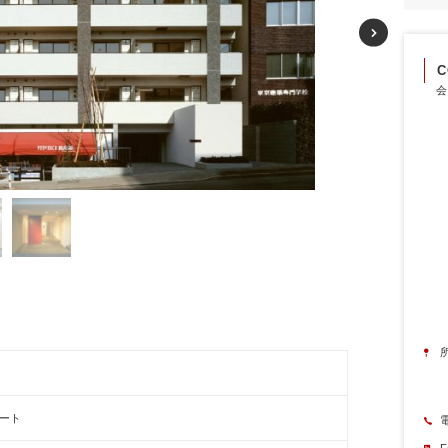
C
会
リート
F