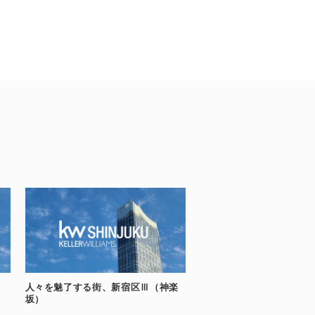
人々を魅了する街、新宿区Ⅲ（神楽
坂）