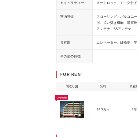
セキュリティー
オートロック、モニタ付
室内設備
フローリング、バルコニ
別、追い焚き機能、浴室乾
アンテナ、BSアンテナ
共有部
エレベーター、駐輪場、
その他の特徴
FOR RENT
間取り図
賃料
所在
UPDATE
19.5万円
3階