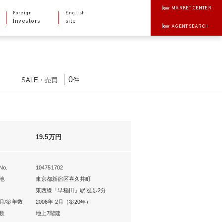
MARKET CENTER
Foreign
English
Investors
site
AGENT SEARCH
0
SALE
・
売買
件
19.5万円
o.
104751702
地
東京都新宿区喜久井町
東西線「早稲田」駅 徒歩2分
月/築年数
2006年 2月（築20年）
数
地上7階建