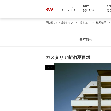
BUY
SE
OUR
SERVICES
買いたい
売
不動産サイト総合トップ
借りたい
検索結果
基本情報
カスタリア新宿夏目坂
1
/
5