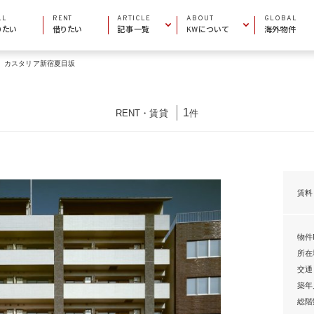
LL
RENT
ARTICLE
ABOUT
GLOBAL
りたい
借りたい
記事一覧
KWについて
海外物件
カスタリア新宿夏目坂
INFORMATION
COMPANY INFO
お役立ち情報
会社概要
AREA GUIDE
MARKET CENTERS
エリアガイド
加盟店一覧
1
RENT
・
賃貸
件
PROPERTY ARTICLE
BECOME AN AGENT
物件特集
エージェントになりたい
賃料
物件N
所在
交通
築年
総階