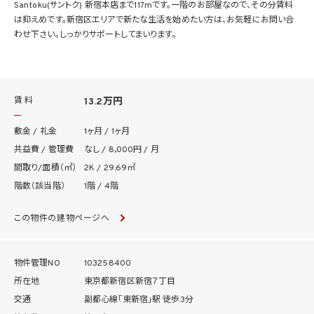
Santoku(サントク) 新宿本店まで117mです。一階のお部屋なので、その分賃料
は抑えめです。新宿区エリアで新たな生活を始めたい方は、お気軽にお問い合
わせ下さい。しっかりサポートしてまいります。
賃 料
13.2万円
敷金 / 礼金
1ヶ月 / 1ヶ月
共益費 / 管理費
なし / 8,000円 / 月
間取り/面積（㎡）
2K / 29.69㎡
階数（該当階）
1階 / 4階
この物件の建物ページへ
物件管理NO
103258400
所在地
東京都新宿区新宿７丁目
交通
副都心線「東新宿」駅 徒歩3分