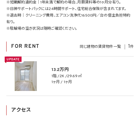
※短期解約違約金｜1年未満で解約の場合、月額賃料等の1ヶ月分有り。
※日神サポートパックには24時間サポート、住宅総合保険が含まれてます。
※退去時｜クリーニング費用、エアコン洗浄代16500円／台の借主負担特約
有り。
※駐輪場の空き状況は随時ご確認ください。
FOR RENT
1
同じ建物の賃貸物件一覧
件
UPDATE
13.2万円
1階
2K
29.69㎡
1ヶ月 / 1ヶ月
アクセス