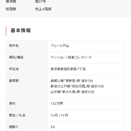
築年数
築27年
総階数
地上4階建
基本情報
物件名
アムール戸山
種別/構造
マンション / 鉄筋コンクリート
所在地
東京都新宿区新宿７丁目
最寄駅
副都心線「東新宿」駅 徒歩3分
都営大江戸線「若松河田」駅 徒歩13分
山手線「新大久保」駅 徒歩12分
賃料
13.2万円
敷金 / 礼金
1ヶ月 / 1ヶ月
間取り
2K