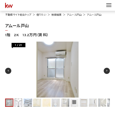
不動産サイト総合トップ
借りたい
検索結果
アムール戸山
アムール戸山
アムール戸山
1階 2K 13.2万円（賃 料）
1
/
21