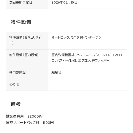
次回更新予定日
2026年08月10日
物件設備
物件設備（セキュリティ
オートロック、モニタ付インターホン
ー）
物件設備（室内設備）
室内洗濯機置場、バルコニー、ガスコンロ、コンロ１
口、バス・トイレ別、エアコン、光ファイバー
共用部施設
駐輪場
その他
備考
鍵交換費用｜22000円
日神サポートパック料｜1100円