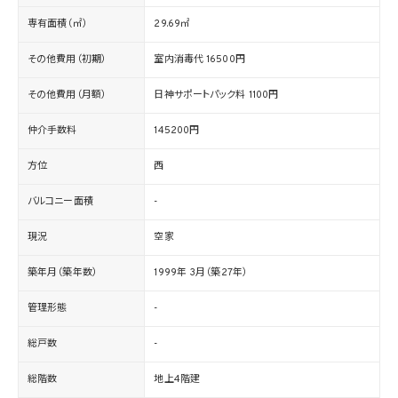
専有面積（㎡）
29.69㎡
その他費用（初期）
室内消毒代 16500円
その他費用（月額）
日神サポートパック料 1100円
仲介手数料
145200円
方位
西
バルコニー面積
-
現況
空家
築年月（築年数）
1999年 3月（築27年）
管理形態
-
総戸数
-
総階数
地上4階建