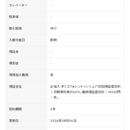
エレベーター
-
駐車場
-
取引態様
仲介
入居可能日
即時
保証金
-
償却金
-
保険加入義務
有
保証会社
必加入 オリコフォレントインシュア 初回保証委託料
｜月額賃料等の60％。継続保証委託料｜10000円
／年。
契約期間
2年
更新日
2026年08月06日