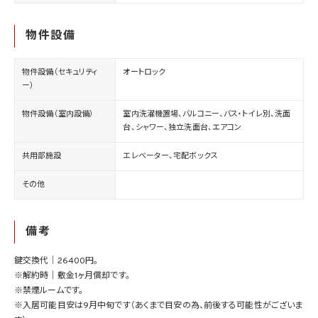
物件設備
物件設備（セキュリティ
オートロック
ー）
物件設備（室内設備）
室内洗濯機置場、バルコニー、バス・トイレ別、洗面
台、シャワー、独立洗面台、エアコン
共用部施設
エレベーター、宅配ボックス
その他
備考
鍵交換代｜26400円。
※解約時｜敷金1ヶ月償却です。
※禁煙ルームです。
※入居可能目安は9月中旬です（あくまで目安の為、前後する可能性がございま