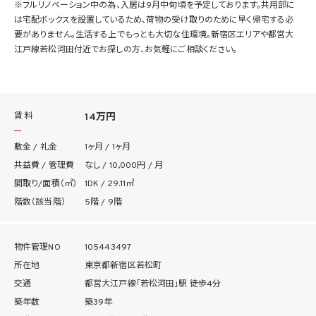
※フルリノベーション中の為、入居は9月中旬頃を予定しております。共用部に
は宅配ボックスを設置しているため、荷物の受け取りのために早く帰宅する必
要がありません。生活する上でもっとも大切な住環境。新宿区エリアや都営大
江戸線若松河田付近でお探しの方、お気軽にご相談ください。
賃 料
14万円
敷金 / 礼金
1ヶ月 / 1ヶ月
共益費 / 管理費
なし / 10,000円 / 月
間取り/面積（㎡）
1DK / 29.11㎡
階数（該当階）
5階 / 9階
物件管理NO
105443497
所在地
東京都新宿区若松町
交通
都営大江戸線「若松河田」駅 徒歩4分
築年数
築39年