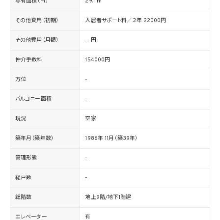
専有面積（㎡）
29.11㎡
その他費用（初期）
入居者サポート料／２年 22000円
その他費用（月額）
- -円
仲介手数料
154000円
方位
-
バルコニー面積
-
現況
空家
築年月（築年数）
1986年 11月（築39年）
管理形態
-
総戸数
-
総階数
地上9階/地下1階建
エレベーター
有