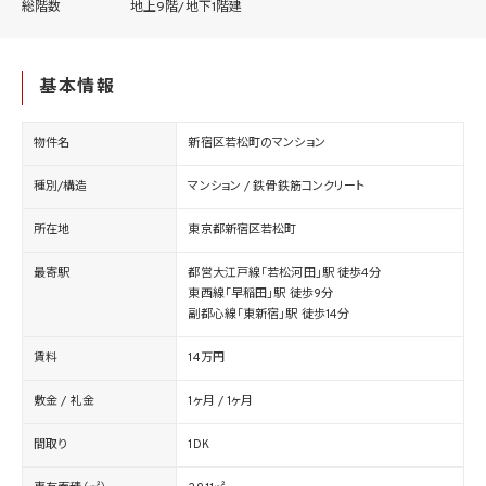
総階数
地上9階/地下1階建
基本情報
物件名
新宿区若松町のマンション
種別/構造
マンション / 鉄骨鉄筋コンクリート
所在地
東京都新宿区若松町
最寄駅
都営大江戸線「若松河田」駅 徒歩4分
東西線「早稲田」駅 徒歩9分
副都心線「東新宿」駅 徒歩14分
賃料
14万円
敷金 / 礼金
1ヶ月 / 1ヶ月
間取り
1DK