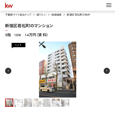
不動産サイト総合トップ
借りたい
検索結果
新宿区若松町の物件
新宿区若松町のマンション
5階 1DK 14万円（賃 料）
1
/
7