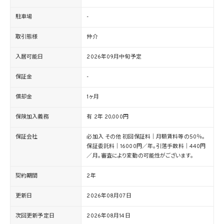
駐車場
-
取引態様
仲介
入居可能日
2026年09月中旬予定
保証金
-
償却金
1ヶ月
保険加入義務
有 2年 20,000円
保証会社
必加入 その他 初回保証料｜月額賃料等の50％。
保証委託料｜16000円／年。引落手数料｜440円
／月。審査により変動の可能性がございます。
契約期間
2年
更新日
2026年08月07日
次回更新予定日
2026年08月14日