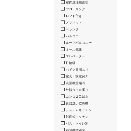
室内洗濯機置場
フローリング
ロフト付き
メゾネット
ベランダ
バルコニー
ルーフバルコニー
オール電化
エレベーター
駐輪場
バイク置場あり
家具・家電付き
洗濯機置場有
外観タイル張り
コンロ２口以上
食器洗い乾燥機
システムキッチン
対面式キッチン
バス・トイレ別
追焚機能浴室