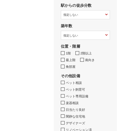
駅からの徒歩分数
築年数
位置・階層
1階
2階以上
最上階
南向き
角部屋
その他設備
ペット相談
ペット飼育可
ペット専用設備
楽器相談
日当たり良好
閑静な住宅地
デザイナーズ
リノベーション済