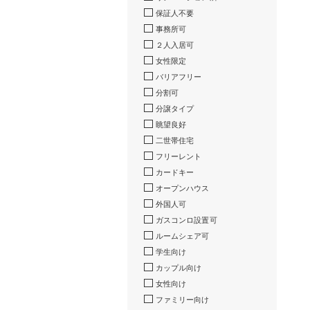
保証人不要
事務所可
２人入居可
女性限定
バリアフリー
分割可
分譲タイプ
眺望良好
二世帯住宅
フリーレント
カードキー
オープンハウス
外国人可
ガスコンロ設置可
ルームシェア可
学生向け
カップル向け
女性向け
ファミリー向け