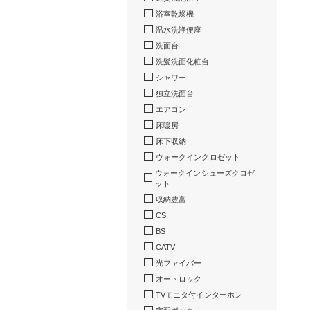
浴室乾燥機
温水洗浄便座
洗面台
洗髪洗面化粧台
シャワー
独立洗面台
エアコン
床暖房
床下収納
ウォークインクロゼット
ウォークインシューズクロゼ
ット
収納豊富
CS
BS
CATV
光ファイバー
オートロック
TVモニタ付インターホン