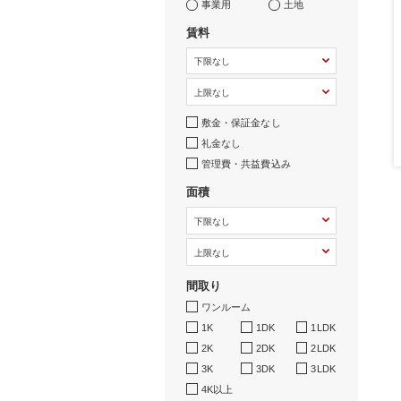
事業用
土地
賃料
敷金・保証金なし
礼金なし
管理費・共益費込み
面積
間取り
ワンルーム
1K
1DK
1LDK
2K
2DK
2LDK
3K
3DK
3LDK
4K以上