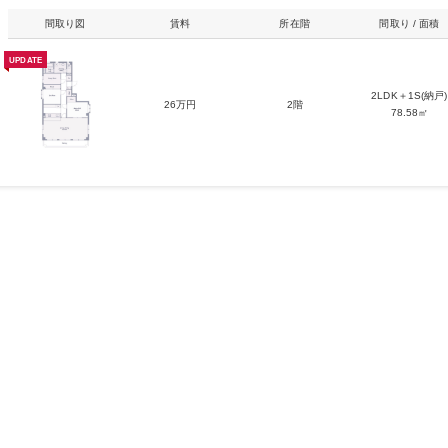
間取り図
賃料
所在階
間取り / 面積
UPDATE
2LDK＋1S(納戸)
26万円
2階
78.58㎡