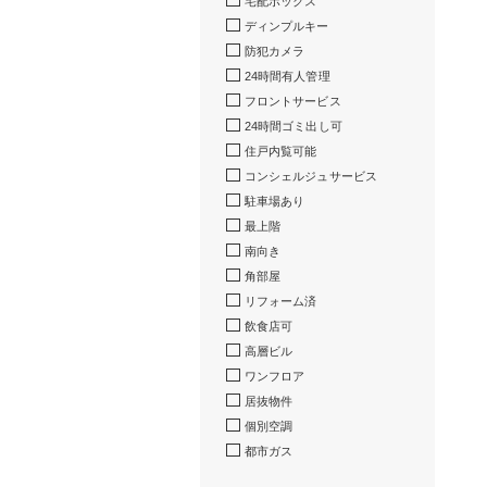
宅配ボックス
ディンプルキー
防犯カメラ
24時間有人管理
フロントサービス
24時間ゴミ出し可
住戸内覧可能
コンシェルジュサービス
駐車場あり
最上階
南向き
角部屋
リフォーム済
飲食店可
高層ビル
ワンフロア
居抜物件
個別空調
都市ガス