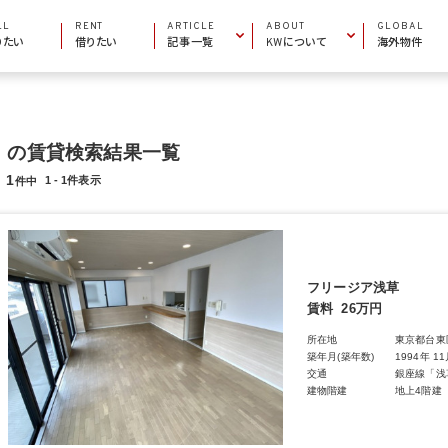
LL
RENT
ARTICLE
ABOUT
GLOBAL
りたい
借りたい
記事一覧
KWについて
海外物件
INFORMATION
COMPANY INFO
お役立ち情報
会社概要
AREA GUIDE
MARKET CENTERS
の賃貸検索結果一覧
エリアガイド
加盟店一覧
1
1 - 1件表示
件中
PROPERTY ARTICLE
BECOME AN AGENT
物件特集
エージェントになりたい
フリージア浅草
賃料
26万円
所在地
東京都台東
築年月(築年数)
1994年 1
交通
銀座線「浅
建物階建
地上4階建