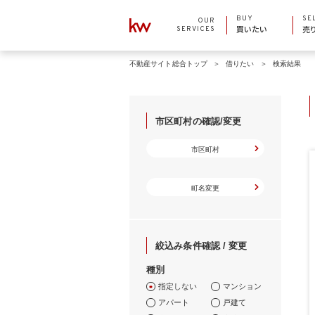
BUY
SE
OUR
SERVICES
買いたい
売
不動産サイト総合トップ
借りたい
検索結果
市区町村の確認/変更
市区町村
町名変更
絞込み条件確認 / 変更
種別
指定しない
マンション
アパート
戸建て