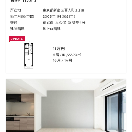
賃料
11万円
所在地
東京都新宿区百人町１丁目
築年月(築年数)
2005年 1月（築21年）
交通
総武線「大久保」駅 徒歩4分
建物階建
地上14階建
UPDATE
11万円
5階
1K
22.23㎡
1ヶ月 / 1ヶ月