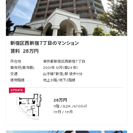
新宿区西新宿７丁目のマンション
賃料
28万円
所在地
東京都新宿区西新宿７丁目
築年月(築年数)
2001年 12月（築24年）
交通
山手線「新宿」駅 徒歩11分
建物階建
地上31階/地下2階建
UPDATE
28万円
11階
3LDK
67.05㎡
1ヶ月 / 1ヶ月