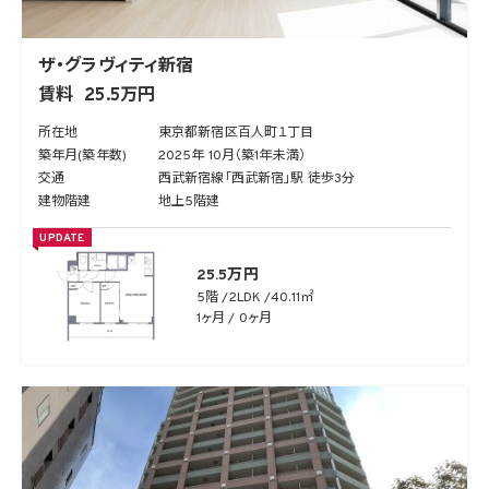
ザ・グラヴィティ新宿
賃料
25.5万円
所在地
東京都新宿区百人町１丁目
築年月(築年数)
2025年 10月（築1年未満）
交通
西武新宿線「西武新宿」駅 徒歩3分
建物階建
地上5階建
UPDATE
25.5万円
5階
2LDK
40.11㎡
1ヶ月 / 0ヶ月