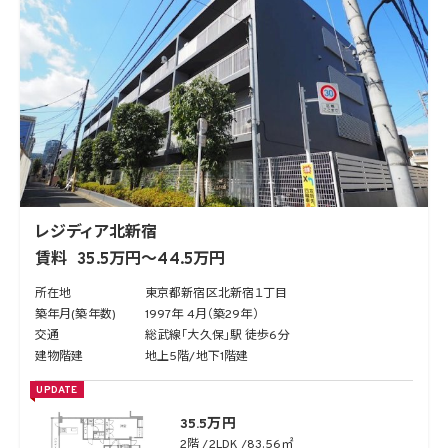
レジディア北新宿
賃料
35.5万円～44.5万円
所在地
東京都新宿区北新宿１丁目
築年月(築年数)
1997年 4月（築29年）
交通
総武線「大久保」駅 徒歩6分
建物階建
地上5階/地下1階建
UPDATE
35.5万円
2階
2LDK
83.56㎡