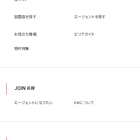
(9) 雇用管理及び社内手続のため（役職員の個人情報について）、並びに人材採用活動
における選考及び連絡のため（応募者の個人情報について）
(10) KWエージェント並びに当社及びKW加盟店の役職員に関する情報に関して、当該
加盟店を探す
エージェントを探す
情報を当社又はKWライセンサーが運営するウェブサイト（当社又はKWライセンサーか
ら委託を受けた第三者によって運営されるウェブサイトを含み、当該ウェブサイトが一般
向けに公開される場合を含みます。）上に掲載するため
お役立ち情報
エリアガイド
(11) 株主管理、会社法その他法令上の手続対応のため（株主、新株予約権者等の個人情
報について）
(12) 当社のサービスを通じて実施された不動産に関する取引の実績について、個人を識
物件特集
別できない形式に加工した統計データを作成するため
(13) その他、上記利用目的に付随する目的のため
2.2 第2.1項第7号に基づいて個人情報の提供を受けた第三者は、当社サービスに関連す
る運営、サービスの利用状況等を分析した情報を用いたシステムの改善及び開発並びに
マーケティング、宣伝又は広告等を行う目的で、個人情報を利用いたします。但し、個人情
報の主体である個人（以下「本人」といいます。）が、これらの利用目的で個人情報を利用
JOIN KW
することについて同意を撤回し又は異議を述べた場合には、当社はただちにその旨を当
該第三者に通知するものとします。
エージェントになりたい
KWについて
3. 個人情報利用目的の変更
当社は、個人情報の利用目的を関連性を有すると合理的に認められる範囲内において
変更することがあり、変更した場合には本人に通知し又は公表します。
4. 個人情報利用の制限
4.1 当社は、個人情報保護法その他の法令により許容される場合を除き、本人の同意を得