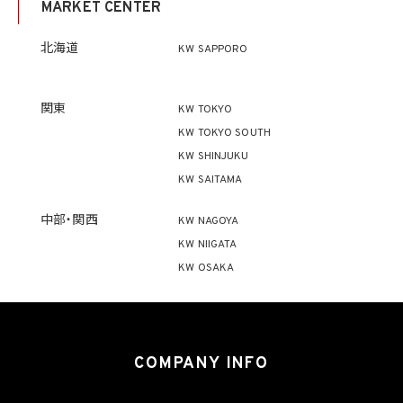
MARKET CENTER
ず、利用目的の達成に必要な範囲を超えて個人情報を取り扱いません。但し、次の場合は
この限りではありません。
(1) 法令に基づく場合
北海道
KW SAPPORO
(2) 人の生命、身体又は財産の保護のために必要がある場合であって、本人の同意を得
ることが困難であるとき
(3) 公衆衛生の向上又は児童の健全な育成の推進のために特に必要がある場合であっ
て、本人の同意を得ることが困難であるとき
関東
KW TOKYO
(4) 国の機関もしくは地方公共団体又はその委託を受けた者が法令の定める事務を遂
KW TOKYO SOUTH
行することに対して協力する必要がある場合であって、本人の同意を得ることにより当該
事務の遂行に支障を及ぼすおそれがあるとき
KW SHINJUKU
(5) 学術研究機関等に個人データを提供する場合であって、当該学術研究機関等が当該
KW SAITAMA
個人データを学術研究目的で取り扱う必要があるとき（当該個人データを取り扱う目的
の一部が学術研究目的である場合を含み、個人の権利利益を不当に侵害するおそれが
ある場合を除きます。）。
中部・関西
KW NAGOYA
KW NIIGATA
4.2 当社は、違法又は不当な行為を助長し、又は誘発するおそれがある方法により個人
KW OSAKA
情報を利用しません。
5. 個人情報の適正な取得
5.1 当社は、適正に個人情報を取得し、偽りその他不正の手段により取得しません。
5.2 当社は、次の場合を除き、あらかじめ本人の同意を得ないで、要配慮個人情報（個人
COMPANY INFO
情報保護法第2条第3項に定義されるものを意味します。）を取得しません。
(1) 第4.1項第1号から第4号までのいずれかに該当する場合
(2) 学術研究機関等から要配慮個人情報を取得する場合であって、当該要配慮個人情報