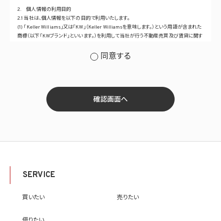
2. 個人情報の利用目的
2.1 当社は、個人情報を以下の目的で利用いたします。
(1) 「Keller Williams」又は「KW」（Keller Williamsを意味します。）という用語が含まれた
商標（以下「KWブランド」といいます。）を利用して当社が行う不動産売買及び賃貸に関す
るサービスその他の当社が運営するサービス（以下総称して「当社サービス」といいます。）
の提供のため
同意する
(2) 当社サービス及び当社がKWブランドのライセンスを行う対象となる事業者（サブラ
イセンシー。以下「KW加盟店」といいます。）におけるサービスに関するご案内、お問い合
せ等への対応のため
(3) 当社の商品、サービス等のご案内のため
(4) 当社サービスに関する当社の規約、ポリシー等（以下「規約等」といいます。）に違反す
確認画面へ
る行為に対する対応のため
(5) 当社サービスに関する規約等の変更などを通知するため
(6) サービス利用の状況等に関する情報を分析して当社のサービスの改善、新サービス
の開発等に役立てるため
(7) ①KWブランドのライセンサー（以下「KWライセンサー」といいます。）、②KWブランド
を使用する第三者及び③KWブランドを使用するサービスの管理に関わる第三者（いずれ
も外国に所在する場合を含みます。）に対し個人情報（(i)当社サービスにおける顧客に関
する情報、(ii)物件情報、及び(iii)KWエージェントに関する情報を含みます。）を提供する
SERVICE
ため。なお、KWエージェントとは、KW加盟店の業務に従事する個人を意味します。また、
顧客に関する情報は、当該顧客に関する情報のうち、物件情報を除く部分を意味します。
(8) 当社サービスを介して販売等が行われる物件に関する情報について、当社、KWライ
買いたい
売りたい
センサー、その他KWブランドを利用して事業を行う事業者のポータルサイト、ウェブ広
告、その他インターネット上において公開するため
借りたい