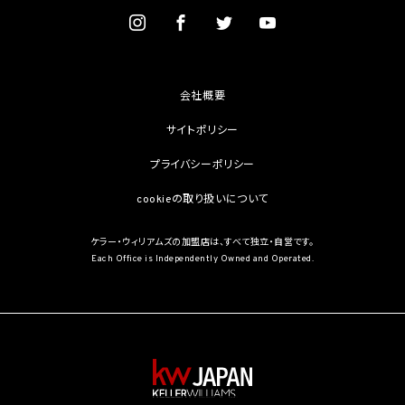
を学術研究目的で取得する必要があるとき（当該要配慮個人情報を取得する目的の一
部が学術研究目的である場合を含み、個人の権利利益を不当に侵害するおそれがある
場合を除きます。）（当該個人情報取扱事業者と当該学術研究機関等が共同して学術研
究を行う場合に限ります。）
(3) 当該要配慮個人情報が、本人、国の機関、地方公共団体、学術研究機関等、個人情報
保護法第57条第1項各号に掲げる者その他個人情報保護委員会規則で定める者により
会社概要
公開されている場合
(4) 本人を目視し、又は撮影することにより、その外形上明らかな要配慮個人情報を取得
サイトポリシー
する場合
(5) 第三者から要配慮個人情報の提供を受ける場合であって、当該第三者による当該提
プライバシーポリシー
供が第8.1項各号のいずれかに該当するとき
cookieの取り扱いについて
5.3 当社は、第三者から個人情報の提供を受けるに際しては、個人情報保護委員会規則
で定めるところにより、次に掲げる事項の確認を行います。ただし、当該第三者による当
該個人情報の提供が第4.1項各号のいずれかに該当する場合又は第8.1項各号のいずれ
ケラー・ウィリアムズの加盟店は、すべて独立・自営です。
かに該当する場合を除きます。
Each Office is Independently Owned and Operated.
(1) 当該第三者の氏名又は名称及び住所、並びに法人の場合はその代表者（法人でない
団体で代表者又は管理人の定めのあるものの場合は、その代表者又は管理人）の氏名
(2) 当該第三者による当該個人情報の取得の経緯
6. 個人情報の安全管理
当社は、個人情報の紛失、破壊、改ざん及び漏洩などのリスクに対して、個人情報の安全
管理が図られるよう、当社の従業員に対し、必要かつ適切な監督を行います。また、当社
は、個人情報の取扱いの全部又は一部を委託する場合は、委託先において個人情報の安
全管理が図られるよう、必要かつ適切な監督を行います。当社の保有個人データに関す