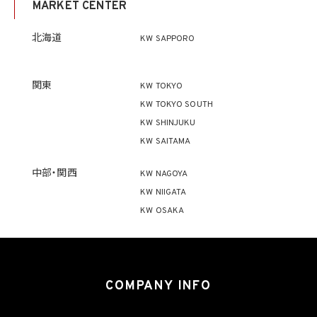
MARKET CENTER
ず、利用目的の達成に必要な範囲を超えて個人情報を取り扱いません。但し、次の場合は
この限りではありません。
(1) 法令に基づく場合
北海道
KW SAPPORO
(2) 人の生命、身体又は財産の保護のために必要がある場合であって、本人の同意を得
ることが困難であるとき
(3) 公衆衛生の向上又は児童の健全な育成の推進のために特に必要がある場合であっ
て、本人の同意を得ることが困難であるとき
関東
KW TOKYO
(4) 国の機関もしくは地方公共団体又はその委託を受けた者が法令の定める事務を遂
KW TOKYO SOUTH
行することに対して協力する必要がある場合であって、本人の同意を得ることにより当該
事務の遂行に支障を及ぼすおそれがあるとき
KW SHINJUKU
(5) 学術研究機関等に個人データを提供する場合であって、当該学術研究機関等が当該
KW SAITAMA
個人データを学術研究目的で取り扱う必要があるとき（当該個人データを取り扱う目的
の一部が学術研究目的である場合を含み、個人の権利利益を不当に侵害するおそれが
ある場合を除きます。）。
中部・関西
KW NAGOYA
KW NIIGATA
4.2 当社は、違法又は不当な行為を助長し、又は誘発するおそれがある方法により個人
KW OSAKA
情報を利用しません。
5. 個人情報の適正な取得
5.1 当社は、適正に個人情報を取得し、偽りその他不正の手段により取得しません。
5.2 当社は、次の場合を除き、あらかじめ本人の同意を得ないで、要配慮個人情報（個人
COMPANY INFO
情報保護法第2条第3項に定義されるものを意味します。）を取得しません。
(1) 第4.1項第1号から第4号までのいずれかに該当する場合
(2) 学術研究機関等から要配慮個人情報を取得する場合であって、当該要配慮個人情報