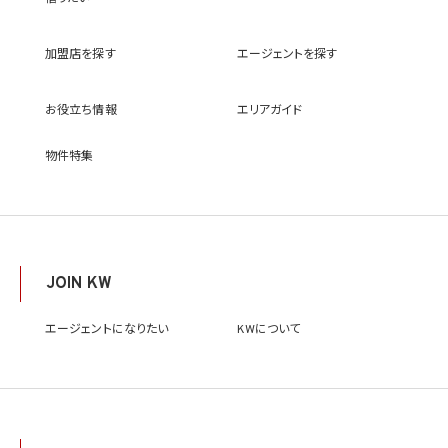
(9) 雇用管理及び社内手続のため（役職員の個人情報について）、並びに人材採用活動
における選考及び連絡のため（応募者の個人情報について）
(10) KWエージェント並びに当社及びKW加盟店の役職員に関する情報に関して、当該
加盟店を探す
エージェントを探す
情報を当社又はKWライセンサーが運営するウェブサイト（当社又はKWライセンサーか
ら委託を受けた第三者によって運営されるウェブサイトを含み、当該ウェブサイトが一般
向けに公開される場合を含みます。）上に掲載するため
お役立ち情報
エリアガイド
(11) 株主管理、会社法その他法令上の手続対応のため（株主、新株予約権者等の個人情
報について）
(12) 当社のサービスを通じて実施された不動産に関する取引の実績について、個人を識
物件特集
別できない形式に加工した統計データを作成するため
(13) その他、上記利用目的に付随する目的のため
2.2 第2.1項第7号に基づいて個人情報の提供を受けた第三者は、当社サービスに関連す
る運営、サービスの利用状況等を分析した情報を用いたシステムの改善及び開発並びに
マーケティング、宣伝又は広告等を行う目的で、個人情報を利用いたします。但し、個人情
報の主体である個人（以下「本人」といいます。）が、これらの利用目的で個人情報を利用
JOIN KW
することについて同意を撤回し又は異議を述べた場合には、当社はただちにその旨を当
該第三者に通知するものとします。
エージェントになりたい
KWについて
3. 個人情報利用目的の変更
当社は、個人情報の利用目的を関連性を有すると合理的に認められる範囲内において
変更することがあり、変更した場合には本人に通知し又は公表します。
4. 個人情報利用の制限
4.1 当社は、個人情報保護法その他の法令により許容される場合を除き、本人の同意を得