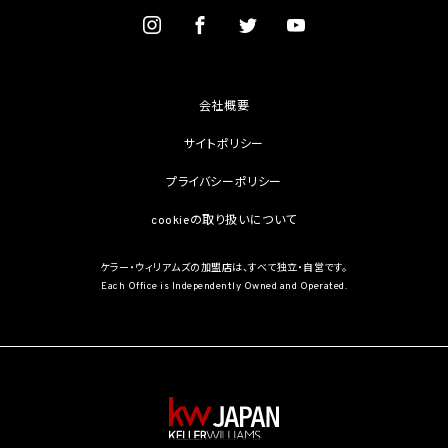
を学術研究目的で取得する必要があるとき（当該要配慮個人情報を取得する目的の一
部が学術研究目的である場合を含み、個人の権利利益を不当に侵害するおそれがある
場合を除きます。）（当該個人情報取扱事業者と当該学術研究機関等が共同して学術研
究を行う場合に限ります。）
(3) 当該要配慮個人情報が、本人、国の機関、地方公共団体、学術研究機関等、個人情報
保護法第57条第1項各号に掲げる者その他個人情報保護委員会規則で定める者により
会社概要
公開されている場合
(4) 本人を目視し、又は撮影することにより、その外形上明らかな要配慮個人情報を取得
サイトポリシー
する場合
(5) 第三者から要配慮個人情報の提供を受ける場合であって、当該第三者による当該提
プライバシーポリシー
供が第8.1項各号のいずれかに該当するとき
cookieの取り扱いについて
5.3 当社は、第三者から個人情報の提供を受けるに際しては、個人情報保護委員会規則
で定めるところにより、次に掲げる事項の確認を行います。ただし、当該第三者による当
該個人情報の提供が第4.1項各号のいずれかに該当する場合又は第8.1項各号のいずれ
ケラー・ウィリアムズの加盟店は、すべて独立・自営です。
かに該当する場合を除きます。
Each Office is Independently Owned and Operated.
(1) 当該第三者の氏名又は名称及び住所、並びに法人の場合はその代表者（法人でない
団体で代表者又は管理人の定めのあるものの場合は、その代表者又は管理人）の氏名
(2) 当該第三者による当該個人情報の取得の経緯
6. 個人情報の安全管理
当社は、個人情報の紛失、破壊、改ざん及び漏洩などのリスクに対して、個人情報の安全
管理が図られるよう、当社の従業員に対し、必要かつ適切な監督を行います。また、当社
は、個人情報の取扱いの全部又は一部を委託する場合は、委託先において個人情報の安
全管理が図られるよう、必要かつ適切な監督を行います。当社の保有個人データに関す