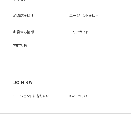
(9) 雇用管理及び社内手続のため（役職員の個人情報について）、並びに人材採用活動
における選考及び連絡のため（応募者の個人情報について）
(10) KWエージェント並びに当社及びKW加盟店の役職員に関する情報に関して、当該
加盟店を探す
エージェントを探す
情報を当社又はKWライセンサーが運営するウェブサイト（当社又はKWライセンサーか
ら委託を受けた第三者によって運営されるウェブサイトを含み、当該ウェブサイトが一般
向けに公開される場合を含みます。）上に掲載するため
お役立ち情報
エリアガイド
(11) 株主管理、会社法その他法令上の手続対応のため（株主、新株予約権者等の個人情
報について）
(12) 当社のサービスを通じて実施された不動産に関する取引の実績について、個人を識
物件特集
別できない形式に加工した統計データを作成するため
(13) その他、上記利用目的に付随する目的のため
2.2 第2.1項第7号に基づいて個人情報の提供を受けた第三者は、当社サービスに関連す
る運営、サービスの利用状況等を分析した情報を用いたシステムの改善及び開発並びに
マーケティング、宣伝又は広告等を行う目的で、個人情報を利用いたします。但し、個人情
報の主体である個人（以下「本人」といいます。）が、これらの利用目的で個人情報を利用
JOIN KW
することについて同意を撤回し又は異議を述べた場合には、当社はただちにその旨を当
該第三者に通知するものとします。
エージェントになりたい
KWについて
3. 個人情報利用目的の変更
当社は、個人情報の利用目的を関連性を有すると合理的に認められる範囲内において
変更することがあり、変更した場合には本人に通知し又は公表します。
4. 個人情報利用の制限
4.1 当社は、個人情報保護法その他の法令により許容される場合を除き、本人の同意を得