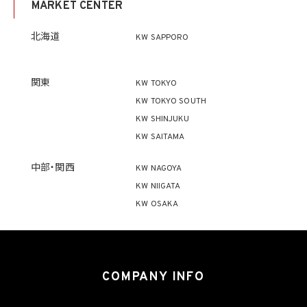
MARKET CENTER
ず、利用目的の達成に必要な範囲を超えて個人情報を取り扱いません。但し、次の場合は
この限りではありません。
(1) 法令に基づく場合
北海道
KW SAPPORO
(2) 人の生命、身体又は財産の保護のために必要がある場合であって、本人の同意を得
ることが困難であるとき
(3) 公衆衛生の向上又は児童の健全な育成の推進のために特に必要がある場合であっ
て、本人の同意を得ることが困難であるとき
関東
KW TOKYO
(4) 国の機関もしくは地方公共団体又はその委託を受けた者が法令の定める事務を遂
KW TOKYO SOUTH
行することに対して協力する必要がある場合であって、本人の同意を得ることにより当該
事務の遂行に支障を及ぼすおそれがあるとき
KW SHINJUKU
(5) 学術研究機関等に個人データを提供する場合であって、当該学術研究機関等が当該
KW SAITAMA
個人データを学術研究目的で取り扱う必要があるとき（当該個人データを取り扱う目的
の一部が学術研究目的である場合を含み、個人の権利利益を不当に侵害するおそれが
ある場合を除きます。）。
中部・関西
KW NAGOYA
KW NIIGATA
4.2 当社は、違法又は不当な行為を助長し、又は誘発するおそれがある方法により個人
KW OSAKA
情報を利用しません。
5. 個人情報の適正な取得
5.1 当社は、適正に個人情報を取得し、偽りその他不正の手段により取得しません。
5.2 当社は、次の場合を除き、あらかじめ本人の同意を得ないで、要配慮個人情報（個人
COMPANY INFO
情報保護法第2条第3項に定義されるものを意味します。）を取得しません。
(1) 第4.1項第1号から第4号までのいずれかに該当する場合
(2) 学術研究機関等から要配慮個人情報を取得する場合であって、当該要配慮個人情報