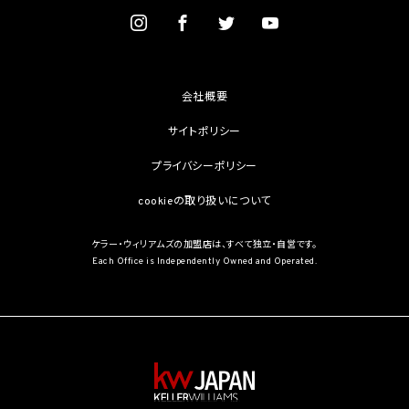
を学術研究目的で取得する必要があるとき（当該要配慮個人情報を取得する目的の一
部が学術研究目的である場合を含み、個人の権利利益を不当に侵害するおそれがある
場合を除きます。）（当該個人情報取扱事業者と当該学術研究機関等が共同して学術研
究を行う場合に限ります。）
(3) 当該要配慮個人情報が、本人、国の機関、地方公共団体、学術研究機関等、個人情報
保護法第57条第1項各号に掲げる者その他個人情報保護委員会規則で定める者により
会社概要
公開されている場合
(4) 本人を目視し、又は撮影することにより、その外形上明らかな要配慮個人情報を取得
サイトポリシー
する場合
(5) 第三者から要配慮個人情報の提供を受ける場合であって、当該第三者による当該提
プライバシーポリシー
供が第8.1項各号のいずれかに該当するとき
cookieの取り扱いについて
5.3 当社は、第三者から個人情報の提供を受けるに際しては、個人情報保護委員会規則
で定めるところにより、次に掲げる事項の確認を行います。ただし、当該第三者による当
該個人情報の提供が第4.1項各号のいずれかに該当する場合又は第8.1項各号のいずれ
ケラー・ウィリアムズの加盟店は、すべて独立・自営です。
かに該当する場合を除きます。
Each Office is Independently Owned and Operated.
(1) 当該第三者の氏名又は名称及び住所、並びに法人の場合はその代表者（法人でない
団体で代表者又は管理人の定めのあるものの場合は、その代表者又は管理人）の氏名
(2) 当該第三者による当該個人情報の取得の経緯
6. 個人情報の安全管理
当社は、個人情報の紛失、破壊、改ざん及び漏洩などのリスクに対して、個人情報の安全
管理が図られるよう、当社の従業員に対し、必要かつ適切な監督を行います。また、当社
は、個人情報の取扱いの全部又は一部を委託する場合は、委託先において個人情報の安
全管理が図られるよう、必要かつ適切な監督を行います。当社の保有個人データに関す