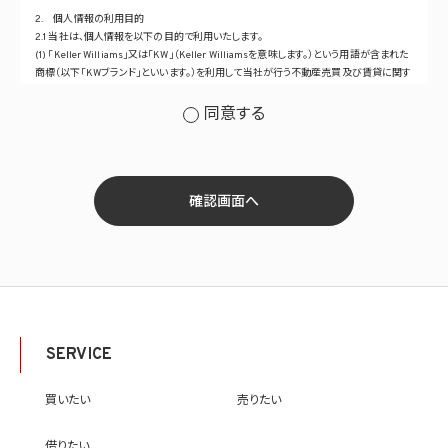
2. 個人情報の利用目的
2.1 当社は、個人情報を以下の目的で利用いたします。
(1) 「Keller Williams」又は「KW」（Keller Williamsを意味します。）という用語が含まれた
商標（以下「KWブランド」といいます。）を利用して当社が行う不動産売買及び賃貸に関す
るサービスその他の当社が運営するサービス（以下総称して「当社サービス」といいます。）
の提供のため
同意する
(2) 当社サービス及び当社がKWブランドのライセンスを行う対象となる事業者（サブラ
イセンシー。以下「KW加盟店」といいます。）におけるサービスに関するご案内、お問い合
せ等への対応のため
(3) 当社の商品、サービス等のご案内のため
(4) 当社サービスに関する当社の規約、ポリシー等（以下「規約等」といいます。）に違反す
確認画面へ
る行為に対する対応のため
(5) 当社サービスに関する規約等の変更などを通知するため
(6) サービス利用の状況等に関する情報を分析して当社のサービスの改善、新サービス
の開発等に役立てるため
(7) ①KWブランドのライセンサー（以下「KWライセンサー」といいます。）、②KWブランド
を使用する第三者及び③KWブランドを使用するサービスの管理に関わる第三者（いずれ
も外国に所在する場合を含みます。）に対し個人情報（(i)当社サービスにおける顧客に関
する情報、(ii)物件情報、及び(iii)KWエージェントに関する情報を含みます。）を提供する
SERVICE
ため。なお、KWエージェントとは、KW加盟店の業務に従事する個人を意味します。また、
顧客に関する情報は、当該顧客に関する情報のうち、物件情報を除く部分を意味します。
(8) 当社サービスを介して販売等が行われる物件に関する情報について、当社、KWライ
買いたい
売りたい
センサー、その他KWブランドを利用して事業を行う事業者のポータルサイト、ウェブ広
告、その他インターネット上において公開するため
借りたい