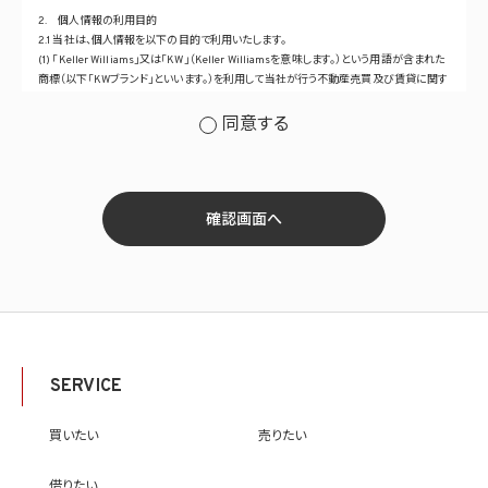
2. 個人情報の利用目的
2.1 当社は、個人情報を以下の目的で利用いたします。
(1) 「Keller Williams」又は「KW」（Keller Williamsを意味します。）という用語が含まれた
商標（以下「KWブランド」といいます。）を利用して当社が行う不動産売買及び賃貸に関す
るサービスその他の当社が運営するサービス（以下総称して「当社サービス」といいます。）
の提供のため
同意する
(2) 当社サービス及び当社がKWブランドのライセンスを行う対象となる事業者（サブラ
イセンシー。以下「KW加盟店」といいます。）におけるサービスに関するご案内、お問い合
せ等への対応のため
(3) 当社の商品、サービス等のご案内のため
(4) 当社サービスに関する当社の規約、ポリシー等（以下「規約等」といいます。）に違反す
確認画面へ
る行為に対する対応のため
(5) 当社サービスに関する規約等の変更などを通知するため
(6) サービス利用の状況等に関する情報を分析して当社のサービスの改善、新サービス
の開発等に役立てるため
(7) ①KWブランドのライセンサー（以下「KWライセンサー」といいます。）、②KWブランド
を使用する第三者及び③KWブランドを使用するサービスの管理に関わる第三者（いずれ
も外国に所在する場合を含みます。）に対し個人情報（(i)当社サービスにおける顧客に関
する情報、(ii)物件情報、及び(iii)KWエージェントに関する情報を含みます。）を提供する
SERVICE
ため。なお、KWエージェントとは、KW加盟店の業務に従事する個人を意味します。また、
顧客に関する情報は、当該顧客に関する情報のうち、物件情報を除く部分を意味します。
(8) 当社サービスを介して販売等が行われる物件に関する情報について、当社、KWライ
買いたい
売りたい
センサー、その他KWブランドを利用して事業を行う事業者のポータルサイト、ウェブ広
告、その他インターネット上において公開するため
借りたい