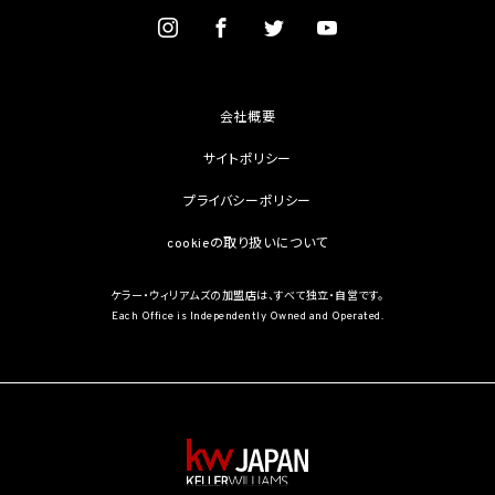
を学術研究目的で取得する必要があるとき（当該要配慮個人情報を取得する目的の一
部が学術研究目的である場合を含み、個人の権利利益を不当に侵害するおそれがある
場合を除きます。）（当該個人情報取扱事業者と当該学術研究機関等が共同して学術研
究を行う場合に限ります。）
(3) 当該要配慮個人情報が、本人、国の機関、地方公共団体、学術研究機関等、個人情報
保護法第57条第1項各号に掲げる者その他個人情報保護委員会規則で定める者により
会社概要
公開されている場合
(4) 本人を目視し、又は撮影することにより、その外形上明らかな要配慮個人情報を取得
サイトポリシー
する場合
(5) 第三者から要配慮個人情報の提供を受ける場合であって、当該第三者による当該提
プライバシーポリシー
供が第8.1項各号のいずれかに該当するとき
cookieの取り扱いについて
5.3 当社は、第三者から個人情報の提供を受けるに際しては、個人情報保護委員会規則
で定めるところにより、次に掲げる事項の確認を行います。ただし、当該第三者による当
該個人情報の提供が第4.1項各号のいずれかに該当する場合又は第8.1項各号のいずれ
ケラー・ウィリアムズの加盟店は、すべて独立・自営です。
かに該当する場合を除きます。
Each Office is Independently Owned and Operated.
(1) 当該第三者の氏名又は名称及び住所、並びに法人の場合はその代表者（法人でない
団体で代表者又は管理人の定めのあるものの場合は、その代表者又は管理人）の氏名
(2) 当該第三者による当該個人情報の取得の経緯
6. 個人情報の安全管理
当社は、個人情報の紛失、破壊、改ざん及び漏洩などのリスクに対して、個人情報の安全
管理が図られるよう、当社の従業員に対し、必要かつ適切な監督を行います。また、当社
は、個人情報の取扱いの全部又は一部を委託する場合は、委託先において個人情報の安
全管理が図られるよう、必要かつ適切な監督を行います。当社の保有個人データに関す