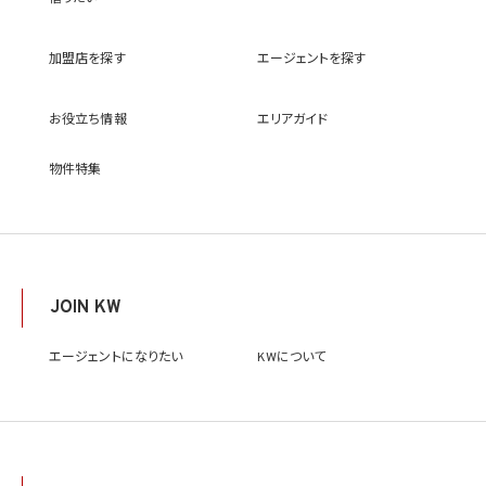
(9) 雇用管理及び社内手続のため（役職員の個人情報について）、並びに人材採用活動
における選考及び連絡のため（応募者の個人情報について）
(10) KWエージェント並びに当社及びKW加盟店の役職員に関する情報に関して、当該
加盟店を探す
エージェントを探す
情報を当社又はKWライセンサーが運営するウェブサイト（当社又はKWライセンサーか
ら委託を受けた第三者によって運営されるウェブサイトを含み、当該ウェブサイトが一般
向けに公開される場合を含みます。）上に掲載するため
お役立ち情報
エリアガイド
(11) 株主管理、会社法その他法令上の手続対応のため（株主、新株予約権者等の個人情
報について）
(12) 当社のサービスを通じて実施された不動産に関する取引の実績について、個人を識
物件特集
別できない形式に加工した統計データを作成するため
(13) その他、上記利用目的に付随する目的のため
2.2 第2.1項第7号に基づいて個人情報の提供を受けた第三者は、当社サービスに関連す
る運営、サービスの利用状況等を分析した情報を用いたシステムの改善及び開発並びに
マーケティング、宣伝又は広告等を行う目的で、個人情報を利用いたします。但し、個人情
報の主体である個人（以下「本人」といいます。）が、これらの利用目的で個人情報を利用
JOIN KW
することについて同意を撤回し又は異議を述べた場合には、当社はただちにその旨を当
該第三者に通知するものとします。
エージェントになりたい
KWについて
3. 個人情報利用目的の変更
当社は、個人情報の利用目的を関連性を有すると合理的に認められる範囲内において
変更することがあり、変更した場合には本人に通知し又は公表します。
4. 個人情報利用の制限
4.1 当社は、個人情報保護法その他の法令により許容される場合を除き、本人の同意を得