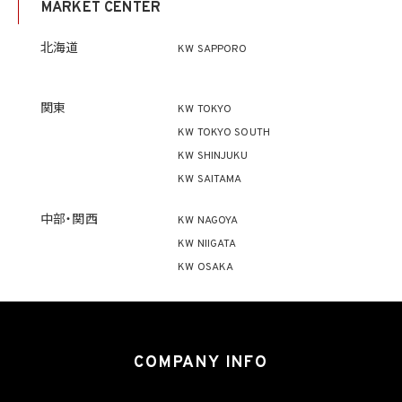
MARKET CENTER
ず、利用目的の達成に必要な範囲を超えて個人情報を取り扱いません。但し、次の場合は
この限りではありません。
(1) 法令に基づく場合
北海道
KW SAPPORO
(2) 人の生命、身体又は財産の保護のために必要がある場合であって、本人の同意を得
ることが困難であるとき
(3) 公衆衛生の向上又は児童の健全な育成の推進のために特に必要がある場合であっ
て、本人の同意を得ることが困難であるとき
関東
KW TOKYO
(4) 国の機関もしくは地方公共団体又はその委託を受けた者が法令の定める事務を遂
KW TOKYO SOUTH
行することに対して協力する必要がある場合であって、本人の同意を得ることにより当該
事務の遂行に支障を及ぼすおそれがあるとき
KW SHINJUKU
(5) 学術研究機関等に個人データを提供する場合であって、当該学術研究機関等が当該
KW SAITAMA
個人データを学術研究目的で取り扱う必要があるとき（当該個人データを取り扱う目的
の一部が学術研究目的である場合を含み、個人の権利利益を不当に侵害するおそれが
ある場合を除きます。）。
中部・関西
KW NAGOYA
KW NIIGATA
4.2 当社は、違法又は不当な行為を助長し、又は誘発するおそれがある方法により個人
KW OSAKA
情報を利用しません。
5. 個人情報の適正な取得
5.1 当社は、適正に個人情報を取得し、偽りその他不正の手段により取得しません。
5.2 当社は、次の場合を除き、あらかじめ本人の同意を得ないで、要配慮個人情報（個人
COMPANY INFO
情報保護法第2条第3項に定義されるものを意味します。）を取得しません。
(1) 第4.1項第1号から第4号までのいずれかに該当する場合
(2) 学術研究機関等から要配慮個人情報を取得する場合であって、当該要配慮個人情報