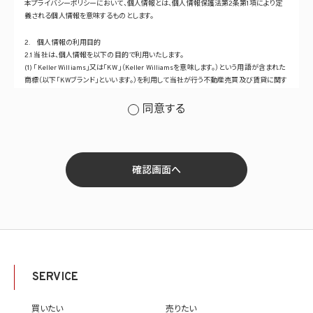
本プライバシーポリシーにおいて、個人情報とは、個人情報保護法第2条第1項により定
義される個人情報を意味するものとします。
2. 個人情報の利用目的
2.1 当社は、個人情報を以下の目的で利用いたします。
(1) 「Keller Williams」又は「KW」（Keller Williamsを意味します。）という用語が含まれた
商標（以下「KWブランド」といいます。）を利用して当社が行う不動産売買及び賃貸に関す
るサービスその他の当社が運営するサービス（以下総称して「当社サービス」といいます。）
の提供のため
同意する
(2) 当社サービス及び当社がKWブランドのライセンスを行う対象となる事業者（サブラ
イセンシー。以下「KW加盟店」といいます。）におけるサービスに関するご案内、お問い合
せ等への対応のため
(3) 当社の商品、サービス等のご案内のため
(4) 当社サービスに関する当社の規約、ポリシー等（以下「規約等」といいます。）に違反す
確認画面へ
る行為に対する対応のため
(5) 当社サービスに関する規約等の変更などを通知するため
(6) サービス利用の状況等に関する情報を分析して当社のサービスの改善、新サービス
の開発等に役立てるため
(7) ①KWブランドのライセンサー（以下「KWライセンサー」といいます。）、②KWブランド
を使用する第三者及び③KWブランドを使用するサービスの管理に関わる第三者（いずれ
も外国に所在する場合を含みます。）に対し個人情報（(i)当社サービスにおける顧客に関
する情報、(ii)物件情報、及び(iii)KWエージェントに関する情報を含みます。）を提供する
SERVICE
ため。なお、KWエージェントとは、KW加盟店の業務に従事する個人を意味します。また、
顧客に関する情報は、当該顧客に関する情報のうち、物件情報を除く部分を意味します。
(8) 当社サービスを介して販売等が行われる物件に関する情報について、当社、KWライ
買いたい
売りたい