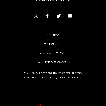
情報保護法第2条第3項に定義されるものを意味します。）を取得しません。
(1) 第4.1項第1号から第4号までのいずれかに該当する場合
(2) 学術研究機関等から要配慮個人情報を取得する場合であって、当該要配慮個人情報
を学術研究目的で取得する必要があるとき（当該要配慮個人情報を取得する目的の一
部が学術研究目的である場合を含み、個人の権利利益を不当に侵害するおそれがある
場合を除きます。）（当該個人情報取扱事業者と当該学術研究機関等が共同して学術研
究を行う場合に限ります。）
(3) 当該要配慮個人情報が、本人、国の機関、地方公共団体、学術研究機関等、個人情報
保護法第57条第1項各号に掲げる者その他個人情報保護委員会規則で定める者により
会社概要
公開されている場合
(4) 本人を目視し、又は撮影することにより、その外形上明らかな要配慮個人情報を取得
サイトポリシー
する場合
(5) 第三者から要配慮個人情報の提供を受ける場合であって、当該第三者による当該提
プライバシーポリシー
供が第8.1項各号のいずれかに該当するとき
cookieの取り扱いについて
5.3 当社は、第三者から個人情報の提供を受けるに際しては、個人情報保護委員会規則
で定めるところにより、次に掲げる事項の確認を行います。ただし、当該第三者による当
該個人情報の提供が第4.1項各号のいずれかに該当する場合又は第8.1項各号のいずれ
ケラー・ウィリアムズの加盟店は、すべて独立・自営です。
かに該当する場合を除きます。
Each Office is Independently Owned and Operated.
(1) 当該第三者の氏名又は名称及び住所、並びに法人の場合はその代表者（法人でない
団体で代表者又は管理人の定めのあるものの場合は、その代表者又は管理人）の氏名
(2) 当該第三者による当該個人情報の取得の経緯
6. 個人情報の安全管理
当社は、個人情報の紛失、破壊、改ざん及び漏洩などのリスクに対して、個人情報の安全