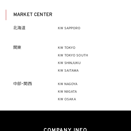
4. 個人情報利用の制限
4.1 当社は、個人情報保護法その他の法令により許容される場合を除き、本人の同意を得
MARKET CENTER
ず、利用目的の達成に必要な範囲を超えて個人情報を取り扱いません。但し、次の場合は
この限りではありません。
(1) 法令に基づく場合
北海道
KW SAPPORO
(2) 人の生命、身体又は財産の保護のために必要がある場合であって、本人の同意を得
ることが困難であるとき
(3) 公衆衛生の向上又は児童の健全な育成の推進のために特に必要がある場合であっ
て、本人の同意を得ることが困難であるとき
関東
KW TOKYO
(4) 国の機関もしくは地方公共団体又はその委託を受けた者が法令の定める事務を遂
KW TOKYO SOUTH
行することに対して協力する必要がある場合であって、本人の同意を得ることにより当該
事務の遂行に支障を及ぼすおそれがあるとき
KW SHINJUKU
(5) 学術研究機関等に個人データを提供する場合であって、当該学術研究機関等が当該
KW SAITAMA
個人データを学術研究目的で取り扱う必要があるとき（当該個人データを取り扱う目的
の一部が学術研究目的である場合を含み、個人の権利利益を不当に侵害するおそれが
ある場合を除きます。）。
中部・関西
KW NAGOYA
KW NIIGATA
4.2 当社は、違法又は不当な行為を助長し、又は誘発するおそれがある方法により個人
KW OSAKA
情報を利用しません。
5. 個人情報の適正な取得
5.1 当社は、適正に個人情報を取得し、偽りその他不正の手段により取得しません。
5.2 当社は、次の場合を除き、あらかじめ本人の同意を得ないで、要配慮個人情報（個人
COMPANY INFO