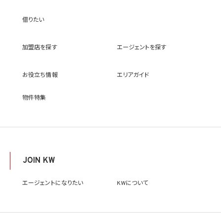
センサー、その他KWブランドを利用して事業を行う事業者のポータルサイト、ウェブ広
告、その他インターネット上において公開するため
借りたい
(9) 雇用管理及び社内手続のため（役職員の個人情報について）、並びに人材採用活動
における選考及び連絡のため（応募者の個人情報について）
(10) KWエージェント並びに当社及びKW加盟店の役職員に関する情報に関して、当該
加盟店を探す
エージェントを探す
情報を当社又はKWライセンサーが運営するウェブサイト（当社又はKWライセンサーか
ら委託を受けた第三者によって運営されるウェブサイトを含み、当該ウェブサイトが一般
向けに公開される場合を含みます。）上に掲載するため
お役立ち情報
エリアガイド
(11) 株主管理、会社法その他法令上の手続対応のため（株主、新株予約権者等の個人情
報について）
(12) 当社のサービスを通じて実施された不動産に関する取引の実績について、個人を識
物件特集
別できない形式に加工した統計データを作成するため
(13) その他、上記利用目的に付随する目的のため
2.2 第2.1項第7号に基づいて個人情報の提供を受けた第三者は、当社サービスに関連す
る運営、サービスの利用状況等を分析した情報を用いたシステムの改善及び開発並びに
マーケティング、宣伝又は広告等を行う目的で、個人情報を利用いたします。但し、個人情
報の主体である個人（以下「本人」といいます。）が、これらの利用目的で個人情報を利用
JOIN KW
することについて同意を撤回し又は異議を述べた場合には、当社はただちにその旨を当
該第三者に通知するものとします。
エージェントになりたい
KWについて
3. 個人情報利用目的の変更
当社は、個人情報の利用目的を関連性を有すると合理的に認められる範囲内において
変更することがあり、変更した場合には本人に通知し又は公表します。