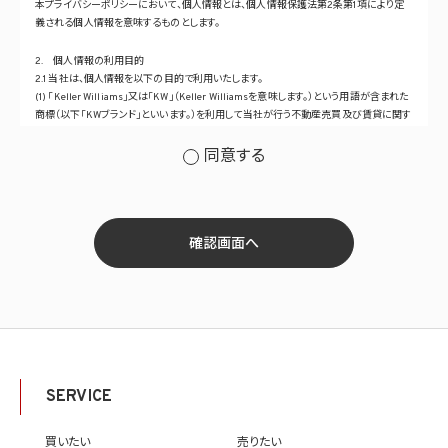
本プライバシーポリシーにおいて、個人情報とは、個人情報保護法第2条第1項により定
義される個人情報を意味するものとします。
2. 個人情報の利用目的
2.1 当社は、個人情報を以下の目的で利用いたします。
(1) 「Keller Williams」又は「KW」（Keller Williamsを意味します。）という用語が含まれた
商標（以下「KWブランド」といいます。）を利用して当社が行う不動産売買及び賃貸に関す
るサービスその他の当社が運営するサービス（以下総称して「当社サービス」といいます。）
の提供のため
同意する
(2) 当社サービス及び当社がKWブランドのライセンスを行う対象となる事業者（サブラ
イセンシー。以下「KW加盟店」といいます。）におけるサービスに関するご案内、お問い合
せ等への対応のため
(3) 当社の商品、サービス等のご案内のため
(4) 当社サービスに関する当社の規約、ポリシー等（以下「規約等」といいます。）に違反す
確認画面へ
る行為に対する対応のため
(5) 当社サービスに関する規約等の変更などを通知するため
(6) サービス利用の状況等に関する情報を分析して当社のサービスの改善、新サービス
の開発等に役立てるため
(7) ①KWブランドのライセンサー（以下「KWライセンサー」といいます。）、②KWブランド
を使用する第三者及び③KWブランドを使用するサービスの管理に関わる第三者（いずれ
も外国に所在する場合を含みます。）に対し個人情報（(i)当社サービスにおける顧客に関
する情報、(ii)物件情報、及び(iii)KWエージェントに関する情報を含みます。）を提供する
SERVICE
ため。なお、KWエージェントとは、KW加盟店の業務に従事する個人を意味します。また、
顧客に関する情報は、当該顧客に関する情報のうち、物件情報を除く部分を意味します。
(8) 当社サービスを介して販売等が行われる物件に関する情報について、当社、KWライ
買いたい
売りたい