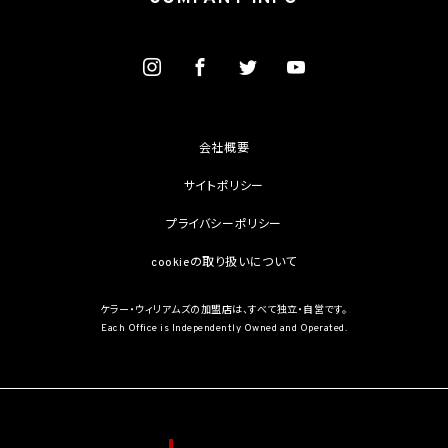
情報保護法第2条第3項に定義されるものを意味します。）を取得しません。
(1) 第4.1項第1号から第4号までのいずれかに該当する場合
(2) 学術研究機関等から要配慮個人情報を取得する場合であって、当該要配慮個人情報
を学術研究目的で取得する必要があるとき（当該要配慮個人情報を取得する目的の一
部が学術研究目的である場合を含み、個人の権利利益を不当に侵害するおそれがある
場合を除きます。）（当該個人情報取扱事業者と当該学術研究機関等が共同して学術研
究を行う場合に限ります。）
(3) 当該要配慮個人情報が、本人、国の機関、地方公共団体、学術研究機関等、個人情報
保護法第57条第1項各号に掲げる者その他個人情報保護委員会規則で定める者により
会社概要
公開されている場合
(4) 本人を目視し、又は撮影することにより、その外形上明らかな要配慮個人情報を取得
サイトポリシー
する場合
(5) 第三者から要配慮個人情報の提供を受ける場合であって、当該第三者による当該提
プライバシーポリシー
供が第8.1項各号のいずれかに該当するとき
cookieの取り扱いについて
5.3 当社は、第三者から個人情報の提供を受けるに際しては、個人情報保護委員会規則
で定めるところにより、次に掲げる事項の確認を行います。ただし、当該第三者による当
該個人情報の提供が第4.1項各号のいずれかに該当する場合又は第8.1項各号のいずれ
ケラー・ウィリアムズの加盟店は、すべて独立・自営です。
かに該当する場合を除きます。
Each Office is Independently Owned and Operated.
(1) 当該第三者の氏名又は名称及び住所、並びに法人の場合はその代表者（法人でない
団体で代表者又は管理人の定めのあるものの場合は、その代表者又は管理人）の氏名
(2) 当該第三者による当該個人情報の取得の経緯
6. 個人情報の安全管理
当社は、個人情報の紛失、破壊、改ざん及び漏洩などのリスクに対して、個人情報の安全