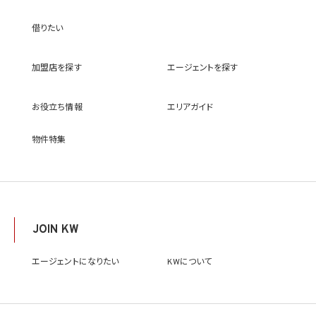
センサー、その他KWブランドを利用して事業を行う事業者のポータルサイト、ウェブ広
告、その他インターネット上において公開するため
借りたい
(9) 雇用管理及び社内手続のため（役職員の個人情報について）、並びに人材採用活動
における選考及び連絡のため（応募者の個人情報について）
(10) KWエージェント並びに当社及びKW加盟店の役職員に関する情報に関して、当該
加盟店を探す
エージェントを探す
情報を当社又はKWライセンサーが運営するウェブサイト（当社又はKWライセンサーか
ら委託を受けた第三者によって運営されるウェブサイトを含み、当該ウェブサイトが一般
向けに公開される場合を含みます。）上に掲載するため
お役立ち情報
エリアガイド
(11) 株主管理、会社法その他法令上の手続対応のため（株主、新株予約権者等の個人情
報について）
(12) 当社のサービスを通じて実施された不動産に関する取引の実績について、個人を識
物件特集
別できない形式に加工した統計データを作成するため
(13) その他、上記利用目的に付随する目的のため
2.2 第2.1項第7号に基づいて個人情報の提供を受けた第三者は、当社サービスに関連す
る運営、サービスの利用状況等を分析した情報を用いたシステムの改善及び開発並びに
マーケティング、宣伝又は広告等を行う目的で、個人情報を利用いたします。但し、個人情
報の主体である個人（以下「本人」といいます。）が、これらの利用目的で個人情報を利用
JOIN KW
することについて同意を撤回し又は異議を述べた場合には、当社はただちにその旨を当
該第三者に通知するものとします。
エージェントになりたい
KWについて
3. 個人情報利用目的の変更
当社は、個人情報の利用目的を関連性を有すると合理的に認められる範囲内において
変更することがあり、変更した場合には本人に通知し又は公表します。