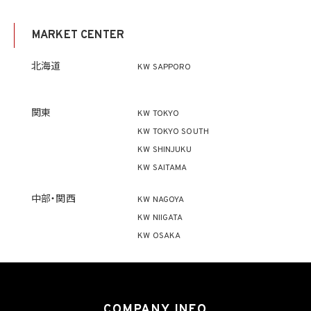
4. 個人情報利用の制限
4.1 当社は、個人情報保護法その他の法令により許容される場合を除き、本人の同意を得
MARKET CENTER
ず、利用目的の達成に必要な範囲を超えて個人情報を取り扱いません。但し、次の場合は
この限りではありません。
(1) 法令に基づく場合
北海道
KW SAPPORO
(2) 人の生命、身体又は財産の保護のために必要がある場合であって、本人の同意を得
ることが困難であるとき
(3) 公衆衛生の向上又は児童の健全な育成の推進のために特に必要がある場合であっ
て、本人の同意を得ることが困難であるとき
関東
KW TOKYO
(4) 国の機関もしくは地方公共団体又はその委託を受けた者が法令の定める事務を遂
KW TOKYO SOUTH
行することに対して協力する必要がある場合であって、本人の同意を得ることにより当該
事務の遂行に支障を及ぼすおそれがあるとき
KW SHINJUKU
(5) 学術研究機関等に個人データを提供する場合であって、当該学術研究機関等が当該
KW SAITAMA
個人データを学術研究目的で取り扱う必要があるとき（当該個人データを取り扱う目的
の一部が学術研究目的である場合を含み、個人の権利利益を不当に侵害するおそれが
ある場合を除きます。）。
中部・関西
KW NAGOYA
KW NIIGATA
4.2 当社は、違法又は不当な行為を助長し、又は誘発するおそれがある方法により個人
KW OSAKA
情報を利用しません。
5. 個人情報の適正な取得
5.1 当社は、適正に個人情報を取得し、偽りその他不正の手段により取得しません。
5.2 当社は、次の場合を除き、あらかじめ本人の同意を得ないで、要配慮個人情報（個人
COMPANY INFO