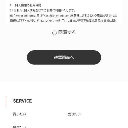
2. 個人情報の利用目的
2.1 当社は、個人情報を以下の目的で利用いたします。
(1) 「Keller Williams」又は「KW」（Keller Williamsを意味します。）という用語が含まれた
商標（以下「KWブランド」といいます。）を利用して当社が行う不動産売買及び賃貸に関す
るサービスその他の当社が運営するサービス（以下総称して「当社サービス」といいます。）
の提供のため
同意する
(2) 当社サービス及び当社がKWブランドのライセンスを行う対象となる事業者（サブラ
イセンシー。以下「KW加盟店」といいます。）におけるサービスに関するご案内、お問い合
せ等への対応のため
(3) 当社の商品、サービス等のご案内のため
(4) 当社サービスに関する当社の規約、ポリシー等（以下「規約等」といいます。）に違反す
確認画面へ
る行為に対する対応のため
(5) 当社サービスに関する規約等の変更などを通知するため
(6) サービス利用の状況等に関する情報を分析して当社のサービスの改善、新サービス
の開発等に役立てるため
(7) ①KWブランドのライセンサー（以下「KWライセンサー」といいます。）、②KWブランド
を使用する第三者及び③KWブランドを使用するサービスの管理に関わる第三者（いずれ
も外国に所在する場合を含みます。）に対し個人情報（(i)当社サービスにおける顧客に関
する情報、(ii)物件情報、及び(iii)KWエージェントに関する情報を含みます。）を提供する
SERVICE
ため。なお、KWエージェントとは、KW加盟店の業務に従事する個人を意味します。また、
顧客に関する情報は、当該顧客に関する情報のうち、物件情報を除く部分を意味します。
(8) 当社サービスを介して販売等が行われる物件に関する情報について、当社、KWライ
買いたい
売りたい
センサー、その他KWブランドを利用して事業を行う事業者のポータルサイト、ウェブ広
告、その他インターネット上において公開するため
借りたい