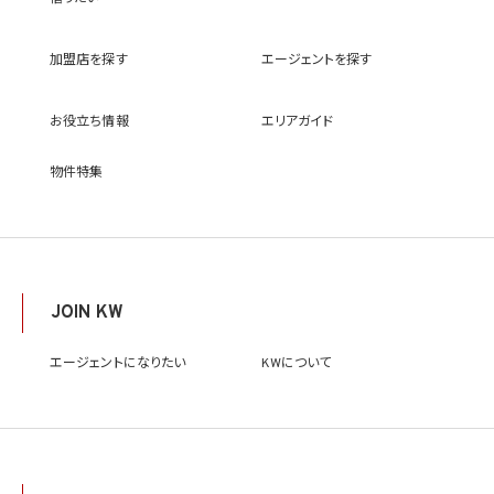
(9) 雇用管理及び社内手続のため（役職員の個人情報について）、並びに人材採用活動
における選考及び連絡のため（応募者の個人情報について）
(10) KWエージェント並びに当社及びKW加盟店の役職員に関する情報に関して、当該
加盟店を探す
エージェントを探す
情報を当社又はKWライセンサーが運営するウェブサイト（当社又はKWライセンサーか
ら委託を受けた第三者によって運営されるウェブサイトを含み、当該ウェブサイトが一般
向けに公開される場合を含みます。）上に掲載するため
お役立ち情報
エリアガイド
(11) 株主管理、会社法その他法令上の手続対応のため（株主、新株予約権者等の個人情
報について）
(12) 当社のサービスを通じて実施された不動産に関する取引の実績について、個人を識
物件特集
別できない形式に加工した統計データを作成するため
(13) その他、上記利用目的に付随する目的のため
2.2 第2.1項第7号に基づいて個人情報の提供を受けた第三者は、当社サービスに関連す
る運営、サービスの利用状況等を分析した情報を用いたシステムの改善及び開発並びに
マーケティング、宣伝又は広告等を行う目的で、個人情報を利用いたします。但し、個人情
報の主体である個人（以下「本人」といいます。）が、これらの利用目的で個人情報を利用
JOIN KW
することについて同意を撤回し又は異議を述べた場合には、当社はただちにその旨を当
該第三者に通知するものとします。
エージェントになりたい
KWについて
3. 個人情報利用目的の変更
当社は、個人情報の利用目的を関連性を有すると合理的に認められる範囲内において
変更することがあり、変更した場合には本人に通知し又は公表します。
4. 個人情報利用の制限
4.1 当社は、個人情報保護法その他の法令により許容される場合を除き、本人の同意を得