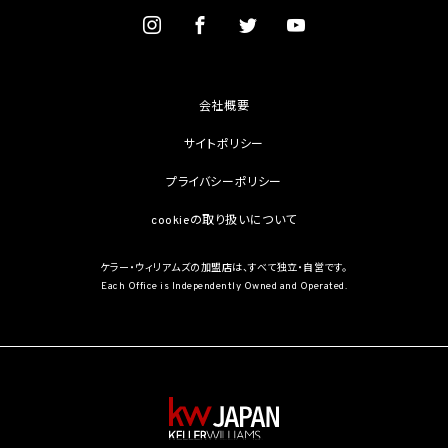
を学術研究目的で取得する必要があるとき（当該要配慮個人情報を取得する目的の一
部が学術研究目的である場合を含み、個人の権利利益を不当に侵害するおそれがある
場合を除きます。）（当該個人情報取扱事業者と当該学術研究機関等が共同して学術研
究を行う場合に限ります。）
(3) 当該要配慮個人情報が、本人、国の機関、地方公共団体、学術研究機関等、個人情報
保護法第57条第1項各号に掲げる者その他個人情報保護委員会規則で定める者により
会社概要
公開されている場合
(4) 本人を目視し、又は撮影することにより、その外形上明らかな要配慮個人情報を取得
サイトポリシー
する場合
(5) 第三者から要配慮個人情報の提供を受ける場合であって、当該第三者による当該提
プライバシーポリシー
供が第8.1項各号のいずれかに該当するとき
cookieの取り扱いについて
5.3 当社は、第三者から個人情報の提供を受けるに際しては、個人情報保護委員会規則
で定めるところにより、次に掲げる事項の確認を行います。ただし、当該第三者による当
該個人情報の提供が第4.1項各号のいずれかに該当する場合又は第8.1項各号のいずれ
ケラー・ウィリアムズの加盟店は、すべて独立・自営です。
かに該当する場合を除きます。
Each Office is Independently Owned and Operated.
(1) 当該第三者の氏名又は名称及び住所、並びに法人の場合はその代表者（法人でない
団体で代表者又は管理人の定めのあるものの場合は、その代表者又は管理人）の氏名
(2) 当該第三者による当該個人情報の取得の経緯
6. 個人情報の安全管理
当社は、個人情報の紛失、破壊、改ざん及び漏洩などのリスクに対して、個人情報の安全
管理が図られるよう、当社の従業員に対し、必要かつ適切な監督を行います。また、当社
は、個人情報の取扱いの全部又は一部を委託する場合は、委託先において個人情報の安
全管理が図られるよう、必要かつ適切な監督を行います。当社の保有個人データに関す