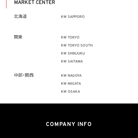
MARKET CENTER
ず、利用目的の達成に必要な範囲を超えて個人情報を取り扱いません。但し、次の場合は
この限りではありません。
(1) 法令に基づく場合
北海道
KW SAPPORO
(2) 人の生命、身体又は財産の保護のために必要がある場合であって、本人の同意を得
ることが困難であるとき
(3) 公衆衛生の向上又は児童の健全な育成の推進のために特に必要がある場合であっ
て、本人の同意を得ることが困難であるとき
関東
KW TOKYO
(4) 国の機関もしくは地方公共団体又はその委託を受けた者が法令の定める事務を遂
KW TOKYO SOUTH
行することに対して協力する必要がある場合であって、本人の同意を得ることにより当該
事務の遂行に支障を及ぼすおそれがあるとき
KW SHINJUKU
(5) 学術研究機関等に個人データを提供する場合であって、当該学術研究機関等が当該
KW SAITAMA
個人データを学術研究目的で取り扱う必要があるとき（当該個人データを取り扱う目的
の一部が学術研究目的である場合を含み、個人の権利利益を不当に侵害するおそれが
ある場合を除きます。）。
中部・関西
KW NAGOYA
KW NIIGATA
4.2 当社は、違法又は不当な行為を助長し、又は誘発するおそれがある方法により個人
KW OSAKA
情報を利用しません。
5. 個人情報の適正な取得
5.1 当社は、適正に個人情報を取得し、偽りその他不正の手段により取得しません。
5.2 当社は、次の場合を除き、あらかじめ本人の同意を得ないで、要配慮個人情報（個人
COMPANY INFO
情報保護法第2条第3項に定義されるものを意味します。）を取得しません。
(1) 第4.1項第1号から第4号までのいずれかに該当する場合
(2) 学術研究機関等から要配慮個人情報を取得する場合であって、当該要配慮個人情報