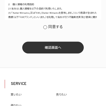
2. 個人情報の利用目的
2.1 当社は、個人情報を以下の目的で利用いたします。
(1) 「Keller Williams」又は「KW」（Keller Williamsを意味します。）という用語が含まれた
商標（以下「KWブランド」といいます。）を利用して当社が行う不動産売買及び賃貸に関す
るサービスその他の当社が運営するサービス（以下総称して「当社サービス」といいます。）
の提供のため
同意する
(2) 当社サービス及び当社がKWブランドのライセンスを行う対象となる事業者（サブラ
イセンシー。以下「KW加盟店」といいます。）におけるサービスに関するご案内、お問い合
せ等への対応のため
(3) 当社の商品、サービス等のご案内のため
(4) 当社サービスに関する当社の規約、ポリシー等（以下「規約等」といいます。）に違反す
確認画面へ
る行為に対する対応のため
(5) 当社サービスに関する規約等の変更などを通知するため
(6) サービス利用の状況等に関する情報を分析して当社のサービスの改善、新サービス
の開発等に役立てるため
(7) ①KWブランドのライセンサー（以下「KWライセンサー」といいます。）、②KWブランド
を使用する第三者及び③KWブランドを使用するサービスの管理に関わる第三者（いずれ
も外国に所在する場合を含みます。）に対し個人情報（(i)当社サービスにおける顧客に関
する情報、(ii)物件情報、及び(iii)KWエージェントに関する情報を含みます。）を提供する
SERVICE
ため。なお、KWエージェントとは、KW加盟店の業務に従事する個人を意味します。また、
顧客に関する情報は、当該顧客に関する情報のうち、物件情報を除く部分を意味します。
(8) 当社サービスを介して販売等が行われる物件に関する情報について、当社、KWライ
買いたい
売りたい
センサー、その他KWブランドを利用して事業を行う事業者のポータルサイト、ウェブ広
告、その他インターネット上において公開するため
借りたい