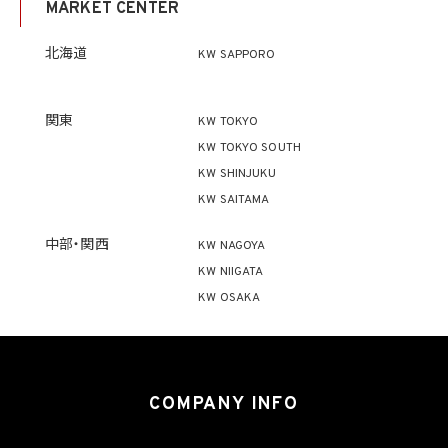
MARKET CENTER
ず、利用目的の達成に必要な範囲を超えて個人情報を取り扱いません。但し、次の場合は
この限りではありません。
(1) 法令に基づく場合
北海道
KW SAPPORO
(2) 人の生命、身体又は財産の保護のために必要がある場合であって、本人の同意を得
ることが困難であるとき
(3) 公衆衛生の向上又は児童の健全な育成の推進のために特に必要がある場合であっ
て、本人の同意を得ることが困難であるとき
関東
KW TOKYO
(4) 国の機関もしくは地方公共団体又はその委託を受けた者が法令の定める事務を遂
KW TOKYO SOUTH
行することに対して協力する必要がある場合であって、本人の同意を得ることにより当該
事務の遂行に支障を及ぼすおそれがあるとき
KW SHINJUKU
(5) 学術研究機関等に個人データを提供する場合であって、当該学術研究機関等が当該
KW SAITAMA
個人データを学術研究目的で取り扱う必要があるとき（当該個人データを取り扱う目的
の一部が学術研究目的である場合を含み、個人の権利利益を不当に侵害するおそれが
ある場合を除きます。）。
中部・関西
KW NAGOYA
KW NIIGATA
4.2 当社は、違法又は不当な行為を助長し、又は誘発するおそれがある方法により個人
KW OSAKA
情報を利用しません。
5. 個人情報の適正な取得
5.1 当社は、適正に個人情報を取得し、偽りその他不正の手段により取得しません。
5.2 当社は、次の場合を除き、あらかじめ本人の同意を得ないで、要配慮個人情報（個人
COMPANY INFO
情報保護法第2条第3項に定義されるものを意味します。）を取得しません。
(1) 第4.1項第1号から第4号までのいずれかに該当する場合
(2) 学術研究機関等から要配慮個人情報を取得する場合であって、当該要配慮個人情報