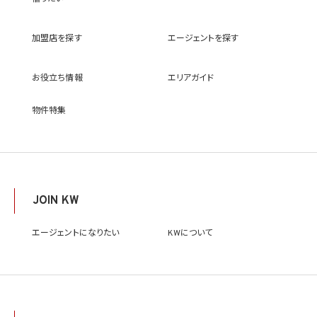
(9) 雇用管理及び社内手続のため（役職員の個人情報について）、並びに人材採用活動
における選考及び連絡のため（応募者の個人情報について）
(10) KWエージェント並びに当社及びKW加盟店の役職員に関する情報に関して、当該
加盟店を探す
エージェントを探す
情報を当社又はKWライセンサーが運営するウェブサイト（当社又はKWライセンサーか
ら委託を受けた第三者によって運営されるウェブサイトを含み、当該ウェブサイトが一般
向けに公開される場合を含みます。）上に掲載するため
お役立ち情報
エリアガイド
(11) 株主管理、会社法その他法令上の手続対応のため（株主、新株予約権者等の個人情
報について）
(12) 当社のサービスを通じて実施された不動産に関する取引の実績について、個人を識
物件特集
別できない形式に加工した統計データを作成するため
(13) その他、上記利用目的に付随する目的のため
2.2 第2.1項第7号に基づいて個人情報の提供を受けた第三者は、当社サービスに関連す
る運営、サービスの利用状況等を分析した情報を用いたシステムの改善及び開発並びに
マーケティング、宣伝又は広告等を行う目的で、個人情報を利用いたします。但し、個人情
報の主体である個人（以下「本人」といいます。）が、これらの利用目的で個人情報を利用
JOIN KW
することについて同意を撤回し又は異議を述べた場合には、当社はただちにその旨を当
該第三者に通知するものとします。
エージェントになりたい
KWについて
3. 個人情報利用目的の変更
当社は、個人情報の利用目的を関連性を有すると合理的に認められる範囲内において
変更することがあり、変更した場合には本人に通知し又は公表します。
4. 個人情報利用の制限
4.1 当社は、個人情報保護法その他の法令により許容される場合を除き、本人の同意を得