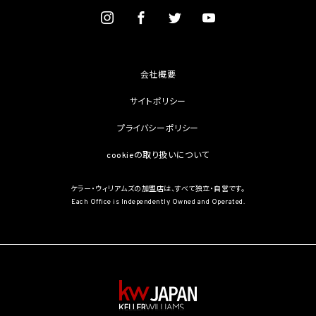
を学術研究目的で取得する必要があるとき（当該要配慮個人情報を取得する目的の一
部が学術研究目的である場合を含み、個人の権利利益を不当に侵害するおそれがある
場合を除きます。）（当該個人情報取扱事業者と当該学術研究機関等が共同して学術研
究を行う場合に限ります。）
(3) 当該要配慮個人情報が、本人、国の機関、地方公共団体、学術研究機関等、個人情報
保護法第57条第1項各号に掲げる者その他個人情報保護委員会規則で定める者により
会社概要
公開されている場合
(4) 本人を目視し、又は撮影することにより、その外形上明らかな要配慮個人情報を取得
サイトポリシー
する場合
(5) 第三者から要配慮個人情報の提供を受ける場合であって、当該第三者による当該提
プライバシーポリシー
供が第8.1項各号のいずれかに該当するとき
cookieの取り扱いについて
5.3 当社は、第三者から個人情報の提供を受けるに際しては、個人情報保護委員会規則
で定めるところにより、次に掲げる事項の確認を行います。ただし、当該第三者による当
該個人情報の提供が第4.1項各号のいずれかに該当する場合又は第8.1項各号のいずれ
ケラー・ウィリアムズの加盟店は、すべて独立・自営です。
かに該当する場合を除きます。
Each Office is Independently Owned and Operated.
(1) 当該第三者の氏名又は名称及び住所、並びに法人の場合はその代表者（法人でない
団体で代表者又は管理人の定めのあるものの場合は、その代表者又は管理人）の氏名
(2) 当該第三者による当該個人情報の取得の経緯
6. 個人情報の安全管理
当社は、個人情報の紛失、破壊、改ざん及び漏洩などのリスクに対して、個人情報の安全
管理が図られるよう、当社の従業員に対し、必要かつ適切な監督を行います。また、当社
は、個人情報の取扱いの全部又は一部を委託する場合は、委託先において個人情報の安
全管理が図られるよう、必要かつ適切な監督を行います。当社の保有個人データに関す