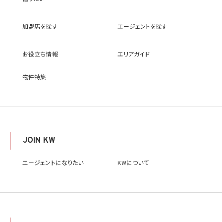
(9) 雇用管理及び社内手続のため（役職員の個人情報について）、並びに人材採用活動
における選考及び連絡のため（応募者の個人情報について）
(10) KWエージェント並びに当社及びKW加盟店の役職員に関する情報に関して、当該
加盟店を探す
エージェントを探す
情報を当社又はKWライセンサーが運営するウェブサイト（当社又はKWライセンサーか
ら委託を受けた第三者によって運営されるウェブサイトを含み、当該ウェブサイトが一般
向けに公開される場合を含みます。）上に掲載するため
お役立ち情報
エリアガイド
(11) 株主管理、会社法その他法令上の手続対応のため（株主、新株予約権者等の個人情
報について）
(12) 当社のサービスを通じて実施された不動産に関する取引の実績について、個人を識
物件特集
別できない形式に加工した統計データを作成するため
(13) その他、上記利用目的に付随する目的のため
2.2 第2.1項第7号に基づいて個人情報の提供を受けた第三者は、当社サービスに関連す
る運営、サービスの利用状況等を分析した情報を用いたシステムの改善及び開発並びに
マーケティング、宣伝又は広告等を行う目的で、個人情報を利用いたします。但し、個人情
報の主体である個人（以下「本人」といいます。）が、これらの利用目的で個人情報を利用
JOIN KW
することについて同意を撤回し又は異議を述べた場合には、当社はただちにその旨を当
該第三者に通知するものとします。
エージェントになりたい
KWについて
3. 個人情報利用目的の変更
当社は、個人情報の利用目的を関連性を有すると合理的に認められる範囲内において
変更することがあり、変更した場合には本人に通知し又は公表します。
4. 個人情報利用の制限
4.1 当社は、個人情報保護法その他の法令により許容される場合を除き、本人の同意を得