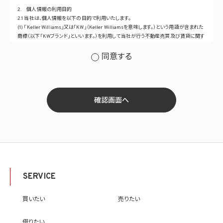
2. 個人情報の利用目的
2.1 当社は、個人情報を以下の目的で利用いたします。
(1) 「Keller Williams」又は「KW」（Keller Williamsを意味します。）という用語が含まれた
商標（以下「KWブランド」といいます。）を利用して当社が行う不動産売買及び賃貸に関す
るサービスその他の当社が運営するサービス（以下総称して「当社サービス」といいます。）
の提供のため
同意する
(2) 当社サービス及び当社がKWブランドのライセンスを行う対象となる事業者（サブラ
イセンシー。以下「KW加盟店」といいます。）におけるサービスに関するご案内、お問い合
せ等への対応のため
(3) 当社の商品、サービス等のご案内のため
(4) 当社サービスに関する当社の規約、ポリシー等（以下「規約等」といいます。）に違反す
確認画面へ
る行為に対する対応のため
(5) 当社サービスに関する規約等の変更などを通知するため
(6) サービス利用の状況等に関する情報を分析して当社のサービスの改善、新サービス
の開発等に役立てるため
(7) ①KWブランドのライセンサー（以下「KWライセンサー」といいます。）、②KWブランド
を使用する第三者及び③KWブランドを使用するサービスの管理に関わる第三者（いずれ
も外国に所在する場合を含みます。）に対し個人情報（(i)当社サービスにおける顧客に関
する情報、(ii)物件情報、及び(iii)KWエージェントに関する情報を含みます。）を提供する
SERVICE
ため。なお、KWエージェントとは、KW加盟店の業務に従事する個人を意味します。また、
顧客に関する情報は、当該顧客に関する情報のうち、物件情報を除く部分を意味します。
(8) 当社サービスを介して販売等が行われる物件に関する情報について、当社、KWライ
買いたい
売りたい
センサー、その他KWブランドを利用して事業を行う事業者のポータルサイト、ウェブ広
告、その他インターネット上において公開するため
借りたい