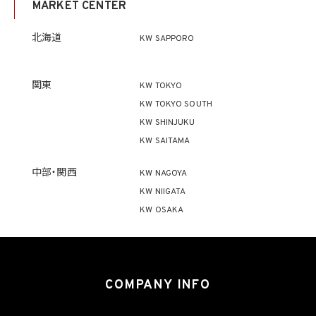
MARKET CENTER
ず、利用目的の達成に必要な範囲を超えて個人情報を取り扱いません。但し、次の場合は
この限りではありません。
(1) 法令に基づく場合
北海道
KW SAPPORO
(2) 人の生命、身体又は財産の保護のために必要がある場合であって、本人の同意を得
ることが困難であるとき
(3) 公衆衛生の向上又は児童の健全な育成の推進のために特に必要がある場合であっ
て、本人の同意を得ることが困難であるとき
関東
KW TOKYO
(4) 国の機関もしくは地方公共団体又はその委託を受けた者が法令の定める事務を遂
KW TOKYO SOUTH
行することに対して協力する必要がある場合であって、本人の同意を得ることにより当該
事務の遂行に支障を及ぼすおそれがあるとき
KW SHINJUKU
(5) 学術研究機関等に個人データを提供する場合であって、当該学術研究機関等が当該
KW SAITAMA
個人データを学術研究目的で取り扱う必要があるとき（当該個人データを取り扱う目的
の一部が学術研究目的である場合を含み、個人の権利利益を不当に侵害するおそれが
ある場合を除きます。）。
中部・関西
KW NAGOYA
KW NIIGATA
4.2 当社は、違法又は不当な行為を助長し、又は誘発するおそれがある方法により個人
KW OSAKA
情報を利用しません。
5. 個人情報の適正な取得
5.1 当社は、適正に個人情報を取得し、偽りその他不正の手段により取得しません。
5.2 当社は、次の場合を除き、あらかじめ本人の同意を得ないで、要配慮個人情報（個人
COMPANY INFO
情報保護法第2条第3項に定義されるものを意味します。）を取得しません。
(1) 第4.1項第1号から第4号までのいずれかに該当する場合
(2) 学術研究機関等から要配慮個人情報を取得する場合であって、当該要配慮個人情報