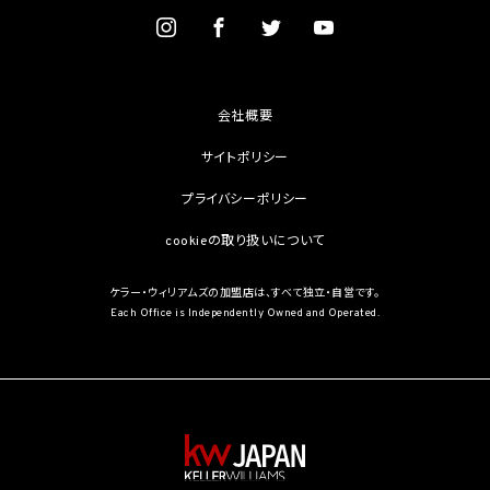
を学術研究目的で取得する必要があるとき（当該要配慮個人情報を取得する目的の一
部が学術研究目的である場合を含み、個人の権利利益を不当に侵害するおそれがある
場合を除きます。）（当該個人情報取扱事業者と当該学術研究機関等が共同して学術研
究を行う場合に限ります。）
(3) 当該要配慮個人情報が、本人、国の機関、地方公共団体、学術研究機関等、個人情報
保護法第57条第1項各号に掲げる者その他個人情報保護委員会規則で定める者により
会社概要
公開されている場合
(4) 本人を目視し、又は撮影することにより、その外形上明らかな要配慮個人情報を取得
サイトポリシー
する場合
(5) 第三者から要配慮個人情報の提供を受ける場合であって、当該第三者による当該提
プライバシーポリシー
供が第8.1項各号のいずれかに該当するとき
cookieの取り扱いについて
5.3 当社は、第三者から個人情報の提供を受けるに際しては、個人情報保護委員会規則
で定めるところにより、次に掲げる事項の確認を行います。ただし、当該第三者による当
該個人情報の提供が第4.1項各号のいずれかに該当する場合又は第8.1項各号のいずれ
ケラー・ウィリアムズの加盟店は、すべて独立・自営です。
かに該当する場合を除きます。
Each Office is Independently Owned and Operated.
(1) 当該第三者の氏名又は名称及び住所、並びに法人の場合はその代表者（法人でない
団体で代表者又は管理人の定めのあるものの場合は、その代表者又は管理人）の氏名
(2) 当該第三者による当該個人情報の取得の経緯
6. 個人情報の安全管理
当社は、個人情報の紛失、破壊、改ざん及び漏洩などのリスクに対して、個人情報の安全
管理が図られるよう、当社の従業員に対し、必要かつ適切な監督を行います。また、当社
は、個人情報の取扱いの全部又は一部を委託する場合は、委託先において個人情報の安
全管理が図られるよう、必要かつ適切な監督を行います。当社の保有個人データに関す