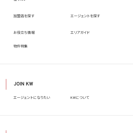
(9) 雇用管理及び社内手続のため（役職員の個人情報について）、並びに人材採用活動
における選考及び連絡のため（応募者の個人情報について）
(10) KWエージェント並びに当社及びKW加盟店の役職員に関する情報に関して、当該
加盟店を探す
エージェントを探す
情報を当社又はKWライセンサーが運営するウェブサイト（当社又はKWライセンサーか
ら委託を受けた第三者によって運営されるウェブサイトを含み、当該ウェブサイトが一般
向けに公開される場合を含みます。）上に掲載するため
お役立ち情報
エリアガイド
(11) 株主管理、会社法その他法令上の手続対応のため（株主、新株予約権者等の個人情
報について）
(12) 当社のサービスを通じて実施された不動産に関する取引の実績について、個人を識
物件特集
別できない形式に加工した統計データを作成するため
(13) その他、上記利用目的に付随する目的のため
2.2 第2.1項第7号に基づいて個人情報の提供を受けた第三者は、当社サービスに関連す
る運営、サービスの利用状況等を分析した情報を用いたシステムの改善及び開発並びに
マーケティング、宣伝又は広告等を行う目的で、個人情報を利用いたします。但し、個人情
報の主体である個人（以下「本人」といいます。）が、これらの利用目的で個人情報を利用
JOIN KW
することについて同意を撤回し又は異議を述べた場合には、当社はただちにその旨を当
該第三者に通知するものとします。
エージェントになりたい
KWについて
3. 個人情報利用目的の変更
当社は、個人情報の利用目的を関連性を有すると合理的に認められる範囲内において
変更することがあり、変更した場合には本人に通知し又は公表します。
4. 個人情報利用の制限
4.1 当社は、個人情報保護法その他の法令により許容される場合を除き、本人の同意を得