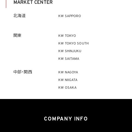
MARKET CENTER
ず、利用目的の達成に必要な範囲を超えて個人情報を取り扱いません。但し、次の場合は
この限りではありません。
(1) 法令に基づく場合
北海道
KW SAPPORO
(2) 人の生命、身体又は財産の保護のために必要がある場合であって、本人の同意を得
ることが困難であるとき
(3) 公衆衛生の向上又は児童の健全な育成の推進のために特に必要がある場合であっ
て、本人の同意を得ることが困難であるとき
関東
KW TOKYO
(4) 国の機関もしくは地方公共団体又はその委託を受けた者が法令の定める事務を遂
KW TOKYO SOUTH
行することに対して協力する必要がある場合であって、本人の同意を得ることにより当該
事務の遂行に支障を及ぼすおそれがあるとき
KW SHINJUKU
(5) 学術研究機関等に個人データを提供する場合であって、当該学術研究機関等が当該
KW SAITAMA
個人データを学術研究目的で取り扱う必要があるとき（当該個人データを取り扱う目的
の一部が学術研究目的である場合を含み、個人の権利利益を不当に侵害するおそれが
ある場合を除きます。）。
中部・関西
KW NAGOYA
KW NIIGATA
4.2 当社は、違法又は不当な行為を助長し、又は誘発するおそれがある方法により個人
KW OSAKA
情報を利用しません。
5. 個人情報の適正な取得
5.1 当社は、適正に個人情報を取得し、偽りその他不正の手段により取得しません。
5.2 当社は、次の場合を除き、あらかじめ本人の同意を得ないで、要配慮個人情報（個人
COMPANY INFO
情報保護法第2条第3項に定義されるものを意味します。）を取得しません。
(1) 第4.1項第1号から第4号までのいずれかに該当する場合
(2) 学術研究機関等から要配慮個人情報を取得する場合であって、当該要配慮個人情報