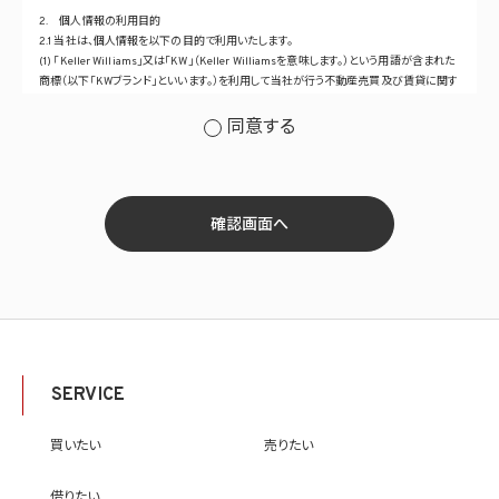
2. 個人情報の利用目的
2.1 当社は、個人情報を以下の目的で利用いたします。
(1) 「Keller Williams」又は「KW」（Keller Williamsを意味します。）という用語が含まれた
商標（以下「KWブランド」といいます。）を利用して当社が行う不動産売買及び賃貸に関す
るサービスその他の当社が運営するサービス（以下総称して「当社サービス」といいます。）
の提供のため
同意する
(2) 当社サービス及び当社がKWブランドのライセンスを行う対象となる事業者（サブラ
イセンシー。以下「KW加盟店」といいます。）におけるサービスに関するご案内、お問い合
せ等への対応のため
(3) 当社の商品、サービス等のご案内のため
(4) 当社サービスに関する当社の規約、ポリシー等（以下「規約等」といいます。）に違反す
確認画面へ
る行為に対する対応のため
(5) 当社サービスに関する規約等の変更などを通知するため
(6) サービス利用の状況等に関する情報を分析して当社のサービスの改善、新サービス
の開発等に役立てるため
(7) ①KWブランドのライセンサー（以下「KWライセンサー」といいます。）、②KWブランド
を使用する第三者及び③KWブランドを使用するサービスの管理に関わる第三者（いずれ
も外国に所在する場合を含みます。）に対し個人情報（(i)当社サービスにおける顧客に関
する情報、(ii)物件情報、及び(iii)KWエージェントに関する情報を含みます。）を提供する
SERVICE
ため。なお、KWエージェントとは、KW加盟店の業務に従事する個人を意味します。また、
顧客に関する情報は、当該顧客に関する情報のうち、物件情報を除く部分を意味します。
(8) 当社サービスを介して販売等が行われる物件に関する情報について、当社、KWライ
買いたい
売りたい
センサー、その他KWブランドを利用して事業を行う事業者のポータルサイト、ウェブ広
告、その他インターネット上において公開するため
借りたい