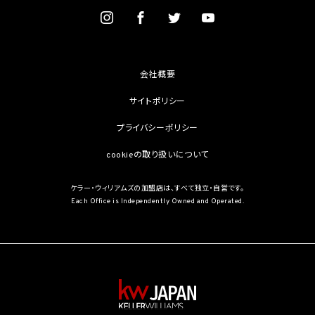
を学術研究目的で取得する必要があるとき（当該要配慮個人情報を取得する目的の一
部が学術研究目的である場合を含み、個人の権利利益を不当に侵害するおそれがある
場合を除きます。）（当該個人情報取扱事業者と当該学術研究機関等が共同して学術研
究を行う場合に限ります。）
(3) 当該要配慮個人情報が、本人、国の機関、地方公共団体、学術研究機関等、個人情報
保護法第57条第1項各号に掲げる者その他個人情報保護委員会規則で定める者により
会社概要
公開されている場合
(4) 本人を目視し、又は撮影することにより、その外形上明らかな要配慮個人情報を取得
サイトポリシー
する場合
(5) 第三者から要配慮個人情報の提供を受ける場合であって、当該第三者による当該提
プライバシーポリシー
供が第8.1項各号のいずれかに該当するとき
cookieの取り扱いについて
5.3 当社は、第三者から個人情報の提供を受けるに際しては、個人情報保護委員会規則
で定めるところにより、次に掲げる事項の確認を行います。ただし、当該第三者による当
該個人情報の提供が第4.1項各号のいずれかに該当する場合又は第8.1項各号のいずれ
ケラー・ウィリアムズの加盟店は、すべて独立・自営です。
かに該当する場合を除きます。
Each Office is Independently Owned and Operated.
(1) 当該第三者の氏名又は名称及び住所、並びに法人の場合はその代表者（法人でない
団体で代表者又は管理人の定めのあるものの場合は、その代表者又は管理人）の氏名
(2) 当該第三者による当該個人情報の取得の経緯
6. 個人情報の安全管理
当社は、個人情報の紛失、破壊、改ざん及び漏洩などのリスクに対して、個人情報の安全
管理が図られるよう、当社の従業員に対し、必要かつ適切な監督を行います。また、当社
は、個人情報の取扱いの全部又は一部を委託する場合は、委託先において個人情報の安
全管理が図られるよう、必要かつ適切な監督を行います。当社の保有個人データに関す