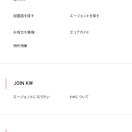
(9) 雇用管理及び社内手続のため（役職員の個人情報について）、並びに人材採用活動
における選考及び連絡のため（応募者の個人情報について）
(10) KWエージェント並びに当社及びKW加盟店の役職員に関する情報に関して、当該
加盟店を探す
エージェントを探す
情報を当社又はKWライセンサーが運営するウェブサイト（当社又はKWライセンサーか
ら委託を受けた第三者によって運営されるウェブサイトを含み、当該ウェブサイトが一般
向けに公開される場合を含みます。）上に掲載するため
お役立ち情報
エリアガイド
(11) 株主管理、会社法その他法令上の手続対応のため（株主、新株予約権者等の個人情
報について）
(12) 当社のサービスを通じて実施された不動産に関する取引の実績について、個人を識
物件特集
別できない形式に加工した統計データを作成するため
(13) その他、上記利用目的に付随する目的のため
2.2 第2.1項第7号に基づいて個人情報の提供を受けた第三者は、当社サービスに関連す
る運営、サービスの利用状況等を分析した情報を用いたシステムの改善及び開発並びに
マーケティング、宣伝又は広告等を行う目的で、個人情報を利用いたします。但し、個人情
報の主体である個人（以下「本人」といいます。）が、これらの利用目的で個人情報を利用
JOIN KW
することについて同意を撤回し又は異議を述べた場合には、当社はただちにその旨を当
該第三者に通知するものとします。
エージェントになりたい
KWについて
3. 個人情報利用目的の変更
当社は、個人情報の利用目的を関連性を有すると合理的に認められる範囲内において
変更することがあり、変更した場合には本人に通知し又は公表します。
4. 個人情報利用の制限
4.1 当社は、個人情報保護法その他の法令により許容される場合を除き、本人の同意を得