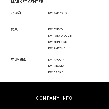
MARKET CENTER
ず、利用目的の達成に必要な範囲を超えて個人情報を取り扱いません。但し、次の場合は
この限りではありません。
(1) 法令に基づく場合
北海道
KW SAPPORO
(2) 人の生命、身体又は財産の保護のために必要がある場合であって、本人の同意を得
ることが困難であるとき
(3) 公衆衛生の向上又は児童の健全な育成の推進のために特に必要がある場合であっ
て、本人の同意を得ることが困難であるとき
関東
KW TOKYO
(4) 国の機関もしくは地方公共団体又はその委託を受けた者が法令の定める事務を遂
KW TOKYO SOUTH
行することに対して協力する必要がある場合であって、本人の同意を得ることにより当該
事務の遂行に支障を及ぼすおそれがあるとき
KW SHINJUKU
(5) 学術研究機関等に個人データを提供する場合であって、当該学術研究機関等が当該
KW SAITAMA
個人データを学術研究目的で取り扱う必要があるとき（当該個人データを取り扱う目的
の一部が学術研究目的である場合を含み、個人の権利利益を不当に侵害するおそれが
ある場合を除きます。）。
中部・関西
KW NAGOYA
KW NIIGATA
4.2 当社は、違法又は不当な行為を助長し、又は誘発するおそれがある方法により個人
KW OSAKA
情報を利用しません。
5. 個人情報の適正な取得
5.1 当社は、適正に個人情報を取得し、偽りその他不正の手段により取得しません。
5.2 当社は、次の場合を除き、あらかじめ本人の同意を得ないで、要配慮個人情報（個人
COMPANY INFO
情報保護法第2条第3項に定義されるものを意味します。）を取得しません。
(1) 第4.1項第1号から第4号までのいずれかに該当する場合
(2) 学術研究機関等から要配慮個人情報を取得する場合であって、当該要配慮個人情報