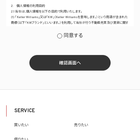
2. 個人情報の利用目的
2.1 当社は、個人情報を以下の目的で利用いたします。
(1) 「Keller Williams」又は「KW」（Keller Williamsを意味します。）という用語が含まれた
商標（以下「KWブランド」といいます。）を利用して当社が行う不動産売買及び賃貸に関す
るサービスその他の当社が運営するサービス（以下総称して「当社サービス」といいます。）
の提供のため
同意する
(2) 当社サービス及び当社がKWブランドのライセンスを行う対象となる事業者（サブラ
イセンシー。以下「KW加盟店」といいます。）におけるサービスに関するご案内、お問い合
せ等への対応のため
(3) 当社の商品、サービス等のご案内のため
(4) 当社サービスに関する当社の規約、ポリシー等（以下「規約等」といいます。）に違反す
確認画面へ
る行為に対する対応のため
(5) 当社サービスに関する規約等の変更などを通知するため
(6) サービス利用の状況等に関する情報を分析して当社のサービスの改善、新サービス
の開発等に役立てるため
(7) ①KWブランドのライセンサー（以下「KWライセンサー」といいます。）、②KWブランド
を使用する第三者及び③KWブランドを使用するサービスの管理に関わる第三者（いずれ
も外国に所在する場合を含みます。）に対し個人情報（(i)当社サービスにおける顧客に関
する情報、(ii)物件情報、及び(iii)KWエージェントに関する情報を含みます。）を提供する
SERVICE
ため。なお、KWエージェントとは、KW加盟店の業務に従事する個人を意味します。また、
顧客に関する情報は、当該顧客に関する情報のうち、物件情報を除く部分を意味します。
(8) 当社サービスを介して販売等が行われる物件に関する情報について、当社、KWライ
買いたい
売りたい
センサー、その他KWブランドを利用して事業を行う事業者のポータルサイト、ウェブ広
告、その他インターネット上において公開するため
借りたい