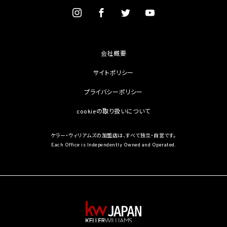
を学術研究目的で取得する必要があるとき（当該要配慮個人情報を取得する目的の一
部が学術研究目的である場合を含み、個人の権利利益を不当に侵害するおそれがある
場合を除きます。）（当該個人情報取扱事業者と当該学術研究機関等が共同して学術研
究を行う場合に限ります。）
(3) 当該要配慮個人情報が、本人、国の機関、地方公共団体、学術研究機関等、個人情報
保護法第57条第1項各号に掲げる者その他個人情報保護委員会規則で定める者により
会社概要
公開されている場合
(4) 本人を目視し、又は撮影することにより、その外形上明らかな要配慮個人情報を取得
サイトポリシー
する場合
(5) 第三者から要配慮個人情報の提供を受ける場合であって、当該第三者による当該提
プライバシーポリシー
供が第8.1項各号のいずれかに該当するとき
cookieの取り扱いについて
5.3 当社は、第三者から個人情報の提供を受けるに際しては、個人情報保護委員会規則
で定めるところにより、次に掲げる事項の確認を行います。ただし、当該第三者による当
該個人情報の提供が第4.1項各号のいずれかに該当する場合又は第8.1項各号のいずれ
ケラー・ウィリアムズの加盟店は、すべて独立・自営です。
かに該当する場合を除きます。
Each Office is Independently Owned and Operated.
(1) 当該第三者の氏名又は名称及び住所、並びに法人の場合はその代表者（法人でない
団体で代表者又は管理人の定めのあるものの場合は、その代表者又は管理人）の氏名
(2) 当該第三者による当該個人情報の取得の経緯
6. 個人情報の安全管理
当社は、個人情報の紛失、破壊、改ざん及び漏洩などのリスクに対して、個人情報の安全
管理が図られるよう、当社の従業員に対し、必要かつ適切な監督を行います。また、当社
は、個人情報の取扱いの全部又は一部を委託する場合は、委託先において個人情報の安
全管理が図られるよう、必要かつ適切な監督を行います。当社の保有個人データに関す