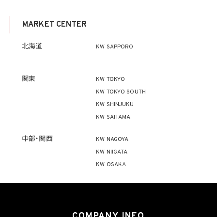
4. 個人情報利用の制限
4.1 当社は、個人情報保護法その他の法令により許容される場合を除き、本人の同意を得
MARKET CENTER
ず、利用目的の達成に必要な範囲を超えて個人情報を取り扱いません。但し、次の場合は
この限りではありません。
(1) 法令に基づく場合
北海道
KW SAPPORO
(2) 人の生命、身体又は財産の保護のために必要がある場合であって、本人の同意を得
ることが困難であるとき
(3) 公衆衛生の向上又は児童の健全な育成の推進のために特に必要がある場合であっ
て、本人の同意を得ることが困難であるとき
関東
KW TOKYO
(4) 国の機関もしくは地方公共団体又はその委託を受けた者が法令の定める事務を遂
KW TOKYO SOUTH
行することに対して協力する必要がある場合であって、本人の同意を得ることにより当該
事務の遂行に支障を及ぼすおそれがあるとき
KW SHINJUKU
(5) 学術研究機関等に個人データを提供する場合であって、当該学術研究機関等が当該
KW SAITAMA
個人データを学術研究目的で取り扱う必要があるとき（当該個人データを取り扱う目的
の一部が学術研究目的である場合を含み、個人の権利利益を不当に侵害するおそれが
ある場合を除きます。）。
中部・関西
KW NAGOYA
KW NIIGATA
4.2 当社は、違法又は不当な行為を助長し、又は誘発するおそれがある方法により個人
KW OSAKA
情報を利用しません。
5. 個人情報の適正な取得
5.1 当社は、適正に個人情報を取得し、偽りその他不正の手段により取得しません。
5.2 当社は、次の場合を除き、あらかじめ本人の同意を得ないで、要配慮個人情報（個人
COMPANY INFO