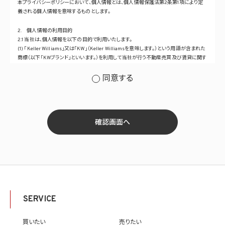
本プライバシーポリシーにおいて、個人情報とは、個人情報保護法第2条第1項により定
義される個人情報を意味するものとします。
2. 個人情報の利用目的
2.1 当社は、個人情報を以下の目的で利用いたします。
(1) 「Keller Williams」又は「KW」（Keller Williamsを意味します。）という用語が含まれた
商標（以下「KWブランド」といいます。）を利用して当社が行う不動産売買及び賃貸に関す
るサービスその他の当社が運営するサービス（以下総称して「当社サービス」といいます。）
の提供のため
同意する
(2) 当社サービス及び当社がKWブランドのライセンスを行う対象となる事業者（サブラ
イセンシー。以下「KW加盟店」といいます。）におけるサービスに関するご案内、お問い合
せ等への対応のため
(3) 当社の商品、サービス等のご案内のため
(4) 当社サービスに関する当社の規約、ポリシー等（以下「規約等」といいます。）に違反す
確認画面へ
る行為に対する対応のため
(5) 当社サービスに関する規約等の変更などを通知するため
(6) サービス利用の状況等に関する情報を分析して当社のサービスの改善、新サービス
の開発等に役立てるため
(7) ①KWブランドのライセンサー（以下「KWライセンサー」といいます。）、②KWブランド
を使用する第三者及び③KWブランドを使用するサービスの管理に関わる第三者（いずれ
も外国に所在する場合を含みます。）に対し個人情報（(i)当社サービスにおける顧客に関
する情報、(ii)物件情報、及び(iii)KWエージェントに関する情報を含みます。）を提供する
SERVICE
ため。なお、KWエージェントとは、KW加盟店の業務に従事する個人を意味します。また、
顧客に関する情報は、当該顧客に関する情報のうち、物件情報を除く部分を意味します。
(8) 当社サービスを介して販売等が行われる物件に関する情報について、当社、KWライ
買いたい
売りたい