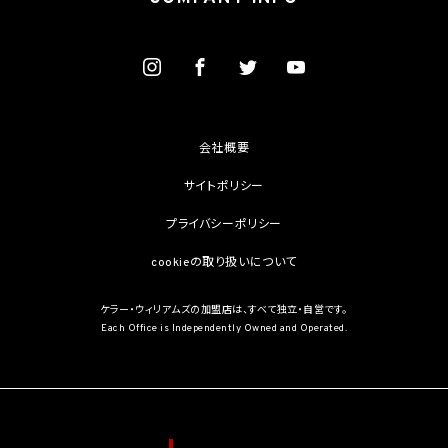
情報保護法第2条第3項に定義されるものを意味します。）を取得しません。
(1) 第4.1項第1号から第4号までのいずれかに該当する場合
(2) 学術研究機関等から要配慮個人情報を取得する場合であって、当該要配慮個人情報
を学術研究目的で取得する必要があるとき（当該要配慮個人情報を取得する目的の一
部が学術研究目的である場合を含み、個人の権利利益を不当に侵害するおそれがある
場合を除きます。）（当該個人情報取扱事業者と当該学術研究機関等が共同して学術研
究を行う場合に限ります。）
(3) 当該要配慮個人情報が、本人、国の機関、地方公共団体、学術研究機関等、個人情報
保護法第57条第1項各号に掲げる者その他個人情報保護委員会規則で定める者により
会社概要
公開されている場合
(4) 本人を目視し、又は撮影することにより、その外形上明らかな要配慮個人情報を取得
サイトポリシー
する場合
(5) 第三者から要配慮個人情報の提供を受ける場合であって、当該第三者による当該提
プライバシーポリシー
供が第8.1項各号のいずれかに該当するとき
cookieの取り扱いについて
5.3 当社は、第三者から個人情報の提供を受けるに際しては、個人情報保護委員会規則
で定めるところにより、次に掲げる事項の確認を行います。ただし、当該第三者による当
該個人情報の提供が第4.1項各号のいずれかに該当する場合又は第8.1項各号のいずれ
ケラー・ウィリアムズの加盟店は、すべて独立・自営です。
かに該当する場合を除きます。
Each Office is Independently Owned and Operated.
(1) 当該第三者の氏名又は名称及び住所、並びに法人の場合はその代表者（法人でない
団体で代表者又は管理人の定めのあるものの場合は、その代表者又は管理人）の氏名
(2) 当該第三者による当該個人情報の取得の経緯
6. 個人情報の安全管理
当社は、個人情報の紛失、破壊、改ざん及び漏洩などのリスクに対して、個人情報の安全