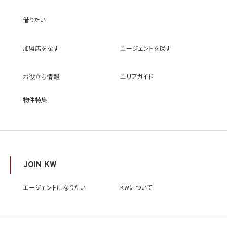
センサー、その他KWブランドを利用して事業を行う事業者のポータルサイト、ウェブ広
告、その他インターネット上において公開するため
借りたい
(9) 雇用管理及び社内手続のため（役職員の個人情報について）、並びに人材採用活動
における選考及び連絡のため（応募者の個人情報について）
(10) KWエージェント並びに当社及びKW加盟店の役職員に関する情報に関して、当該
加盟店を探す
エージェントを探す
情報を当社又はKWライセンサーが運営するウェブサイト（当社又はKWライセンサーか
ら委託を受けた第三者によって運営されるウェブサイトを含み、当該ウェブサイトが一般
向けに公開される場合を含みます。）上に掲載するため
お役立ち情報
エリアガイド
(11) 株主管理、会社法その他法令上の手続対応のため（株主、新株予約権者等の個人情
報について）
(12) 当社のサービスを通じて実施された不動産に関する取引の実績について、個人を識
物件特集
別できない形式に加工した統計データを作成するため
(13) その他、上記利用目的に付随する目的のため
2.2 第2.1項第7号に基づいて個人情報の提供を受けた第三者は、当社サービスに関連す
る運営、サービスの利用状況等を分析した情報を用いたシステムの改善及び開発並びに
マーケティング、宣伝又は広告等を行う目的で、個人情報を利用いたします。但し、個人情
報の主体である個人（以下「本人」といいます。）が、これらの利用目的で個人情報を利用
JOIN KW
することについて同意を撤回し又は異議を述べた場合には、当社はただちにその旨を当
該第三者に通知するものとします。
エージェントになりたい
KWについて
3. 個人情報利用目的の変更
当社は、個人情報の利用目的を関連性を有すると合理的に認められる範囲内において
変更することがあり、変更した場合には本人に通知し又は公表します。