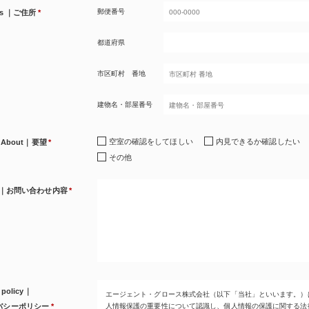
郵便番号
ss ｜ご住所
*
都道府県
市区町村 番地
建物名・部屋番号
空室の確認をしてほしい
内見できるか確認したい
ry About｜要望
*
その他
iry｜お問い合わせ内容
*
 policy｜
エージェント・グロース株式会社（以下「当社」といいます。）
バシーポリシー
*
人情報保護の重要性について認識し、個人情報の保護に関する法