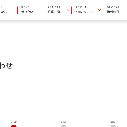
LL
RENT
ARTICLE
ABOUT
GLOBAL
りたい
借りたい
記事一覧
KWについて
海外物件
INFORMATION
COMPANY INFO
お役立ち情報
会社概要
AREA GUIDE
MARKET CENTERS
エリアガイド
加盟店一覧
PROPERTY ARTICLE
BECOME AN AGENT
物件特集
エージェントになりたい
わせ
STEP
STEP
STEP