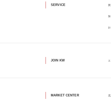
SERVICE
買
加
お
JOIN KW
エ
MARKET CENTER
北