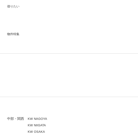
いいま
借りたい
使用す
を含み
情報、
。）を提
従事す
する情
物件特集
つい
業を行
上にお
、並び
につい
る情報
ブサイ
運営さ
れる場
新株予
実績に
中部・関西
KW NAGOYA
るため
KW NIIGATA
KW OSAKA
、当社サ