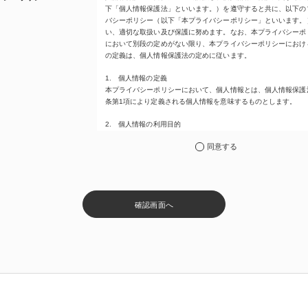
下「個人情報保護法」といいます。）を遵守すると共に、以下の
バシーポリシー（以下「本プライバシーポリシー」といいます。
い、適切な取扱い及び保護に努めます。なお、本プライバシーポ
において別段の定めがない限り、本プライバシーポリシーにおけ
の定義は、個人情報保護法の定めに従います。
1. 個人情報の定義
本プライバシーポリシーにおいて、個人情報とは、個人情報保護
条第1項により定義される個人情報を意味するものとします。
2. 個人情報の利用目的
2.1 当社は、個人情報を以下の目的で利用いたします。
同意する
(1) 「Keller Williams」又は「KW」（Keller Williamsを意味し
という用語が含まれた商標（以下「KWブランド」といいます。
用して当社が行う不動産売買及び賃貸に関するサービスその他の
運営するサービス（以下総称して「当社サービス」といいます。
供のため
確認画面へ
(2) 当社サービス及び当社がKWブランドのライセンスを行う対
る事業者（サブライセンシー。以下「KW加盟店」といいます。
けるサービスに関するご案内、お問い合せ等への対応のため
(3) 当社の商品、サービス等のご案内のため
(4) 当社サービスに関する当社の規約、ポリシー等（以下「規約
いいます。）に違反する行為に対する対応のため
(5) 当社サービスに関する規約等の変更などを通知するため
(6) サービス利用の状況等に関する情報を分析して当社のサービ
善、新サービスの開発等に役立てるため