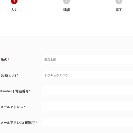
1
2
3
入力
確認
完了
｜氏名
*
｜氏名(カナ)
*
 Number｜電話番号
*
l｜メールアドレス
*
l｜メールアドレス(確認用)
*