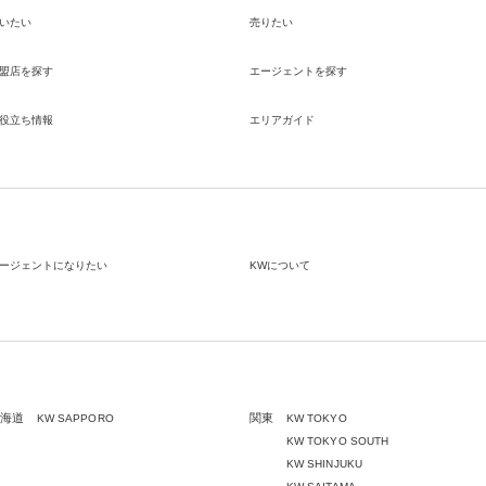
(7) ①KWブランドのライセンサー（以下「KWライセンサー」と
いたい
売りたい
す。）、②KWブランドを使用する第三者及び③KWブランドを
るサービスの管理に関わる第三者（いずれも外国に所在する場合
ます。）に対し個人情報（(i)当社サービスにおける顧客に関する
盟店を探す
エージェントを探す
(ii)物件情報、及び(iii)KWエージェントに関する情報を含みます
供するため。なお、KWエージェントとは、KW加盟店の業務に
る個人を意味します。また、顧客に関する情報は、当該顧客に関
役立ち情報
エリアガイド
報のうち、物件情報を除く部分を意味します。
(8) 当社サービスを介して販売等が行われる物件に関する情報に
て、当社、KWライセンサー、その他KWブランドを利用して事
う事業者のポータルサイト、ウェブ広告、その他インターネット
いて公開するため
(9) 雇用管理及び社内手続のため（役職員の個人情報について）
に人材採用活動における選考及び連絡のため（応募者の個人情報
て）
ージェントになりたい
KWについて
(10) KWエージェント並びに当社及びKW加盟店の役職員に関す
に関して、当該情報を当社又はKWライセンサーが運営するウェ
ト（当社又はKWライセンサーから委託を受けた第三者によって
れるウェブサイトを含み、当該ウェブサイトが一般向けに公開さ
合を含みます。）上に掲載するため
(11) 株主管理、会社法その他法令上の手続対応のため（株主、
約権者等の個人情報について）
(12) 当社のサービスを通じて実施された不動産に関する取引の
海道
関東
KW SAPPORO
KW TOKYO
ついて、個人を識別できない形式に加工した統計データを作成す
KW TOKYO SOUTH
(13) その他、上記利用目的に付随する目的のため
KW SHINJUKU
2.2 第2.1項第7号に基づいて個人情報の提供を受けた第三者は