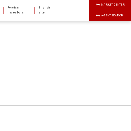
MARKET CENTER
Foreign
English
Investors
site
AGENT SEARCH