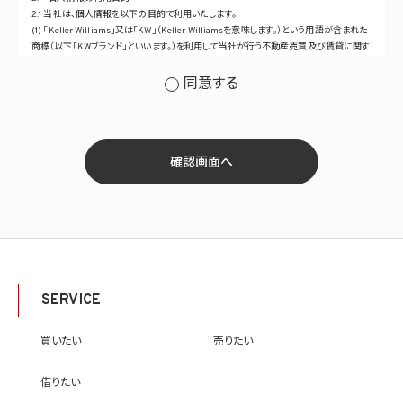
2.1 当社は、個人情報を以下の目的で利用いたします。
(1) 「Keller Williams」又は「KW」（Keller Williamsを意味します。）という用語が含まれた
商標（以下「KWブランド」といいます。）を利用して当社が行う不動産売買及び賃貸に関す
るサービスその他の当社が運営するサービス（以下総称して「当社サービス」といいます。）
の提供のため
同意する
(2) 当社サービス及び当社がKWブランドのライセンスを行う対象となる事業者（サブラ
イセンシー。以下「KW加盟店」といいます。）におけるサービスに関するご案内、お問い合
せ等への対応のため
(3) 当社の商品、サービス等のご案内のため
(4) 当社サービスに関する当社の規約、ポリシー等（以下「規約等」といいます。）に違反す
確認画面へ
る行為に対する対応のため
(5) 当社サービスに関する規約等の変更などを通知するため
(6) サービス利用の状況等に関する情報を分析して当社のサービスの改善、新サービス
の開発等に役立てるため
(7) ①KWブランドのライセンサー（以下「KWライセンサー」といいます。）、②KWブランド
を使用する第三者及び③KWブランドを使用するサービスの管理に関わる第三者（いずれ
も外国に所在する場合を含みます。）に対し個人情報（(i)当社サービスにおける顧客に関
する情報、(ii)物件情報、及び(iii)KWエージェントに関する情報を含みます。）を提供する
SERVICE
ため。なお、KWエージェントとは、KW加盟店の業務に従事する個人を意味します。また、
顧客に関する情報は、当該顧客に関する情報のうち、物件情報を除く部分を意味します。
(8) 当社サービスを介して販売等が行われる物件に関する情報について、当社、KWライ
買いたい
売りたい
センサー、その他KWブランドを利用して事業を行う事業者のポータルサイト、ウェブ広
告、その他インターネット上において公開するため
借りたい
(9) 雇用管理及び社内手続のため（役職員の個人情報について）、並びに人材採用活動