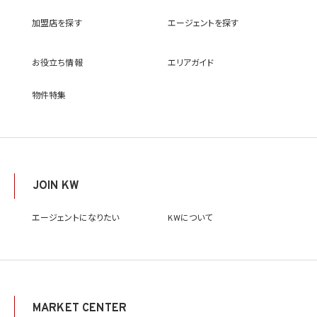
における選考及び連絡のため（応募者の個人情報について）
(10) KWエージェント並びに当社及びKW加盟店の役職員に関する情報に関して、当該
加盟店を探す
エージェントを探す
情報を当社又はKWライセンサーが運営するウェブサイト（当社又はKWライセンサーか
ら委託を受けた第三者によって運営されるウェブサイトを含み、当該ウェブサイトが一般
向けに公開される場合を含みます。）上に掲載するため
お役立ち情報
エリアガイド
(11) 株主管理、会社法その他法令上の手続対応のため（株主、新株予約権者等の個人情
報について）
(12) 当社のサービスを通じて実施された不動産に関する取引の実績について、個人を識
物件特集
別できない形式に加工した統計データを作成するため
(13) その他、上記利用目的に付随する目的のため
2.2 第2.1項第7号に基づいて個人情報の提供を受けた第三者は、当社サービスに関連す
る運営、サービスの利用状況等を分析した情報を用いたシステムの改善及び開発並びに
マーケティング、宣伝又は広告等を行う目的で、個人情報を利用いたします。但し、個人情
報の主体である個人（以下「本人」といいます。）が、これらの利用目的で個人情報を利用
JOIN KW
することについて同意を撤回し又は異議を述べた場合には、当社はただちにその旨を当
該第三者に通知するものとします。
エージェントになりたい
KWについて
3. 個人情報利用目的の変更
当社は、個人情報の利用目的を関連性を有すると合理的に認められる範囲内において
変更することがあり、変更した場合には本人に通知し又は公表します。
4. 個人情報利用の制限
4.1 当社は、個人情報保護法その他の法令により許容される場合を除き、本人の同意を得
MARKET CENTER
ず、利用目的の達成に必要な範囲を超えて個人情報を取り扱いません。但し、次の場合は