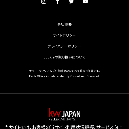
部が学術研究目的である場合を含み、個人の権利利益を不当に侵害するおそれがある
場合を除きます。）（当該個人情報取扱事業者と当該学術研究機関等が共同して学術研
究を行う場合に限ります。）
(3) 当該要配慮個人情報が、本人、国の機関、地方公共団体、学術研究機関等、個人情報
保護法第57条第1項各号に掲げる者その他個人情報保護委員会規則で定める者により
会社概要
公開されている場合
(4) 本人を目視し、又は撮影することにより、その外形上明らかな要配慮個人情報を取得
サイトポリシー
する場合
(5) 第三者から要配慮個人情報の提供を受ける場合であって、当該第三者による当該提
プライバシーポリシー
供が第8.1項各号のいずれかに該当するとき
cookieの取り扱いについて
5.3 当社は、第三者から個人情報の提供を受けるに際しては、個人情報保護委員会規則
で定めるところにより、次に掲げる事項の確認を行います。ただし、当該第三者による当
該個人情報の提供が第4.1項各号のいずれかに該当する場合又は第8.1項各号のいずれ
ケラー・ウィリアムズの加盟店は、すべて独立・自営です。
かに該当する場合を除きます。
Each Office is Independently Owned and Operated.
(1) 当該第三者の氏名又は名称及び住所、並びに法人の場合はその代表者（法人でない
団体で代表者又は管理人の定めのあるものの場合は、その代表者又は管理人）の氏名
(2) 当該第三者による当該個人情報の取得の経緯
6. 個人情報の安全管理
当社は、個人情報の紛失、破壊、改ざん及び漏洩などのリスクに対して、個人情報の安全
管理が図られるよう、当社の従業員に対し、必要かつ適切な監督を行います。また、当社
は、個人情報の取扱いの全部又は一部を委託する場合は、委託先において個人情報の安
全管理が図られるよう、必要かつ適切な監督を行います。当社の保有個人データに関す
当サイトでは、お客様の当サイト利用状況把握、サービス向上
る具体的な安全管理措置の内容は、以下のとおりです。