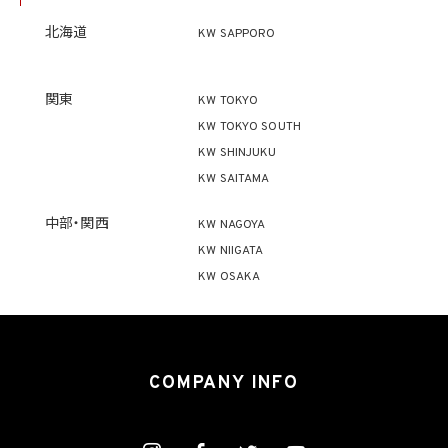
この限りではありません。
(1) 法令に基づく場合
北海道
KW SAPPORO
(2) 人の生命、身体又は財産の保護のために必要がある場合であって、本人の同意を得
ることが困難であるとき
(3) 公衆衛生の向上又は児童の健全な育成の推進のために特に必要がある場合であっ
て、本人の同意を得ることが困難であるとき
関東
KW TOKYO
(4) 国の機関もしくは地方公共団体又はその委託を受けた者が法令の定める事務を遂
KW TOKYO SOUTH
行することに対して協力する必要がある場合であって、本人の同意を得ることにより当該
事務の遂行に支障を及ぼすおそれがあるとき
KW SHINJUKU
(5) 学術研究機関等に個人データを提供する場合であって、当該学術研究機関等が当該
KW SAITAMA
個人データを学術研究目的で取り扱う必要があるとき（当該個人データを取り扱う目的
の一部が学術研究目的である場合を含み、個人の権利利益を不当に侵害するおそれが
ある場合を除きます。）。
中部・関西
KW NAGOYA
KW NIIGATA
4.2 当社は、違法又は不当な行為を助長し、又は誘発するおそれがある方法により個人
KW OSAKA
情報を利用しません。
5. 個人情報の適正な取得
5.1 当社は、適正に個人情報を取得し、偽りその他不正の手段により取得しません。
5.2 当社は、次の場合を除き、あらかじめ本人の同意を得ないで、要配慮個人情報（個人
COMPANY INFO
情報保護法第2条第3項に定義されるものを意味します。）を取得しません。
(1) 第4.1項第1号から第4号までのいずれかに該当する場合
(2) 学術研究機関等から要配慮個人情報を取得する場合であって、当該要配慮個人情報
を学術研究目的で取得する必要があるとき（当該要配慮個人情報を取得する目的の一