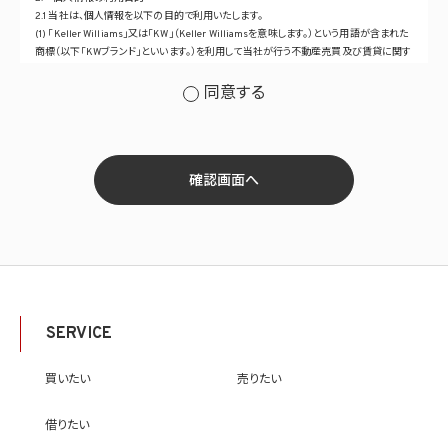
2.1 当社は、個人情報を以下の目的で利用いたします。
(1) 「Keller Williams」又は「KW」（Keller Williamsを意味します。）という用語が含まれた
商標（以下「KWブランド」といいます。）を利用して当社が行う不動産売買及び賃貸に関す
るサービスその他の当社が運営するサービス（以下総称して「当社サービス」といいます。）
の提供のため
同意する
(2) 当社サービス及び当社がKWブランドのライセンスを行う対象となる事業者（サブラ
イセンシー。以下「KW加盟店」といいます。）におけるサービスに関するご案内、お問い合
せ等への対応のため
(3) 当社の商品、サービス等のご案内のため
(4) 当社サービスに関する当社の規約、ポリシー等（以下「規約等」といいます。）に違反す
確認画面へ
る行為に対する対応のため
(5) 当社サービスに関する規約等の変更などを通知するため
(6) サービス利用の状況等に関する情報を分析して当社のサービスの改善、新サービス
の開発等に役立てるため
(7) ①KWブランドのライセンサー（以下「KWライセンサー」といいます。）、②KWブランド
を使用する第三者及び③KWブランドを使用するサービスの管理に関わる第三者（いずれ
も外国に所在する場合を含みます。）に対し個人情報（(i)当社サービスにおける顧客に関
する情報、(ii)物件情報、及び(iii)KWエージェントに関する情報を含みます。）を提供する
SERVICE
ため。なお、KWエージェントとは、KW加盟店の業務に従事する個人を意味します。また、
顧客に関する情報は、当該顧客に関する情報のうち、物件情報を除く部分を意味します。
(8) 当社サービスを介して販売等が行われる物件に関する情報について、当社、KWライ
買いたい
売りたい
センサー、その他KWブランドを利用して事業を行う事業者のポータルサイト、ウェブ広
告、その他インターネット上において公開するため
借りたい
(9) 雇用管理及び社内手続のため（役職員の個人情報について）、並びに人材採用活動