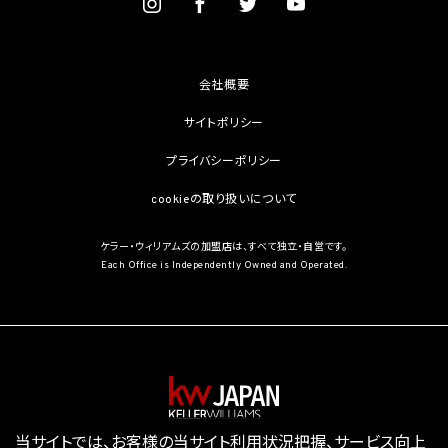
部が学術研究目的である場合を含み、個人の権利利益を不当に侵害するおそれがある
場合を除きます。）（当該個人情報取扱事業者と当該学術研究機関等が共同して学術研
究を行う場合に限ります。）
(3) 当該要配慮個人情報が、本人、国の機関、地方公共団体、学術研究機関等、個人情報
保護法第57条第1項各号に掲げる者その他個人情報保護委員会規則で定める者により
会社概要
公開されている場合
(4) 本人を目視し、又は撮影することにより、その外形上明らかな要配慮個人情報を取得
サイトポリシー
する場合
(5) 第三者から要配慮個人情報の提供を受ける場合であって、当該第三者による当該提
プライバシーポリシー
供が第8.1項各号のいずれかに該当するとき
cookieの取り扱いについて
5.3 当社は、第三者から個人情報の提供を受けるに際しては、個人情報保護委員会規則
で定めるところにより、次に掲げる事項の確認を行います。ただし、当該第三者による当
該個人情報の提供が第4.1項各号のいずれかに該当する場合又は第8.1項各号のいずれ
ケラー・ウィリアムズの加盟店は、すべて独立・自営です。
かに該当する場合を除きます。
Each Office is Independently Owned and Operated.
(1) 当該第三者の氏名又は名称及び住所、並びに法人の場合はその代表者（法人でない
団体で代表者又は管理人の定めのあるものの場合は、その代表者又は管理人）の氏名
(2) 当該第三者による当該個人情報の取得の経緯
6. 個人情報の安全管理
当社は、個人情報の紛失、破壊、改ざん及び漏洩などのリスクに対して、個人情報の安全
管理が図られるよう、当社の従業員に対し、必要かつ適切な監督を行います。また、当社
は、個人情報の取扱いの全部又は一部を委託する場合は、委託先において個人情報の安
全管理が図られるよう、必要かつ適切な監督を行います。当社の保有個人データに関す
当サイトでは、お客様の当サイト利用状況把握、サービス向上
る具体的な安全管理措置の内容は、以下のとおりです。