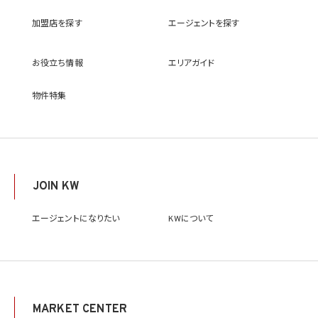
における選考及び連絡のため（応募者の個人情報について）
(10) KWエージェント並びに当社及びKW加盟店の役職員に関する情報に関して、当該
加盟店を探す
エージェントを探す
情報を当社又はKWライセンサーが運営するウェブサイト（当社又はKWライセンサーか
ら委託を受けた第三者によって運営されるウェブサイトを含み、当該ウェブサイトが一般
向けに公開される場合を含みます。）上に掲載するため
お役立ち情報
エリアガイド
(11) 株主管理、会社法その他法令上の手続対応のため（株主、新株予約権者等の個人情
報について）
(12) 当社のサービスを通じて実施された不動産に関する取引の実績について、個人を識
物件特集
別できない形式に加工した統計データを作成するため
(13) その他、上記利用目的に付随する目的のため
2.2 第2.1項第7号に基づいて個人情報の提供を受けた第三者は、当社サービスに関連す
る運営、サービスの利用状況等を分析した情報を用いたシステムの改善及び開発並びに
マーケティング、宣伝又は広告等を行う目的で、個人情報を利用いたします。但し、個人情
報の主体である個人（以下「本人」といいます。）が、これらの利用目的で個人情報を利用
JOIN KW
することについて同意を撤回し又は異議を述べた場合には、当社はただちにその旨を当
該第三者に通知するものとします。
エージェントになりたい
KWについて
3. 個人情報利用目的の変更
当社は、個人情報の利用目的を関連性を有すると合理的に認められる範囲内において
変更することがあり、変更した場合には本人に通知し又は公表します。
4. 個人情報利用の制限
4.1 当社は、個人情報保護法その他の法令により許容される場合を除き、本人の同意を得
MARKET CENTER
ず、利用目的の達成に必要な範囲を超えて個人情報を取り扱いません。但し、次の場合は