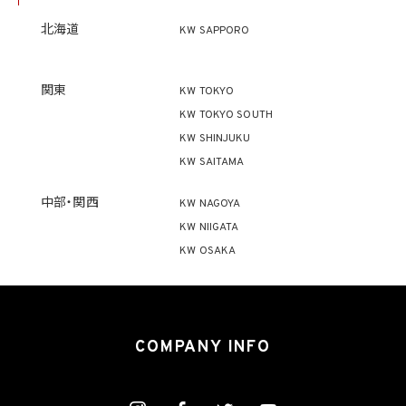
この限りではありません。
(1) 法令に基づく場合
北海道
KW SAPPORO
(2) 人の生命、身体又は財産の保護のために必要がある場合であって、本人の同意を得
ることが困難であるとき
(3) 公衆衛生の向上又は児童の健全な育成の推進のために特に必要がある場合であっ
て、本人の同意を得ることが困難であるとき
関東
KW TOKYO
(4) 国の機関もしくは地方公共団体又はその委託を受けた者が法令の定める事務を遂
KW TOKYO SOUTH
行することに対して協力する必要がある場合であって、本人の同意を得ることにより当該
事務の遂行に支障を及ぼすおそれがあるとき
KW SHINJUKU
(5) 学術研究機関等に個人データを提供する場合であって、当該学術研究機関等が当該
KW SAITAMA
個人データを学術研究目的で取り扱う必要があるとき（当該個人データを取り扱う目的
の一部が学術研究目的である場合を含み、個人の権利利益を不当に侵害するおそれが
ある場合を除きます。）。
中部・関西
KW NAGOYA
KW NIIGATA
4.2 当社は、違法又は不当な行為を助長し、又は誘発するおそれがある方法により個人
KW OSAKA
情報を利用しません。
5. 個人情報の適正な取得
5.1 当社は、適正に個人情報を取得し、偽りその他不正の手段により取得しません。
5.2 当社は、次の場合を除き、あらかじめ本人の同意を得ないで、要配慮個人情報（個人
COMPANY INFO
情報保護法第2条第3項に定義されるものを意味します。）を取得しません。
(1) 第4.1項第1号から第4号までのいずれかに該当する場合
(2) 学術研究機関等から要配慮個人情報を取得する場合であって、当該要配慮個人情報
を学術研究目的で取得する必要があるとき（当該要配慮個人情報を取得する目的の一