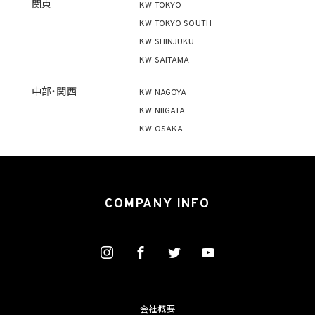
関東
KW TOKYO
KW TOKYO SOUTH
KW SHINJUKU
KW SAITAMA
中部・関西
KW NAGOYA
KW NIIGATA
KW OSAKA
COMPANY INFO
会社概要