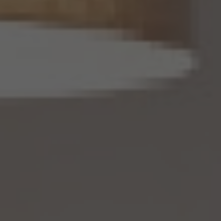
14.2 当社は、仮名加工情報を作成したとき、又は仮名加工情報及び当該仮名加工情報に
係る削除情報等（個人情報保護法第41条第2項に定めるものを意味します。以下同じ。）
を取得したときは、削除情報等の漏えいを防止するために必要なものとして個人情報保
護委員会規則で定める基準に従い、削除情報等の安全管理のための措置を講じるもの
とします。
14.3 当社は、仮名加工情報（個人情報であるものに限ります。以下本第14.3項において同
じ。）について、以下の定めに従います。
(1) 当社は、第4.1項の規定にかかわらず、法令に基づく場合を除くほか、利用目的の達
成に必要な範囲を超えて、仮名加工情報を取り扱いません。
(2) 仮名加工情報についての第3項の適用については、同項中「関連性を有すると合理
的に認められる範囲内において変更する」とあるのは「変更する」と、「通知し又は公表し
ます」とあるのは「公表します」と、それぞれ読み替えるものとします。
(3) 当社は、第8.1項から第8.3項までの規定にかかわらず、法令に基づく場合を除くほ
か、仮名加工情報である個人データを第三者に提供しません。但し、第8.1項各号に掲げ
る場合は上記に定める第三者への提供には該当しません。
(4) 当社は、仮名加工情報を取り扱うに当たっては、当該仮名加工情報の作成に用いら
れた個人情報に係る本人を識別するために、当該仮名加工情報を他の情報と照合しな
いものとします。
(5) 当社は、仮名加工情報を取り扱うにあたっては、電話をかけ、郵便若しくは信書便
により送付し、電報を送達し、ファックス若しくは電磁的方法を用いて送信し、又は住居を
訪問するために、当該仮名加工情報に含まれる連絡先その他の情報を利用しないものと
します。
(6) 仮名加工情報については、第7項及び第10項から第12項までの規定を適用しない
ものとします。