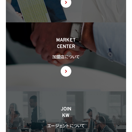
場合には、あらかじめ外国にある第三者への提供を認める旨の本人の同意を得るもの
とします。
8.3 第8.2項に基づき外国にある第三者への提供につき本人の同意を得る場合、以下の
事項について本人に情報を提供するものとします。但し、第1号の事項が特定できない場
合、第1号及び第2号の事項に代えて、第1号の事項が特定できない旨及びその理由、並び
に当該事項に代わる本人に参考となるべき情報があれば当該情報を提供するものとし
MARKET
ます。
CENTER
(1) 当該外国の名称
(2) 当該外国における個人情報の保護に関する制度に関する情報
加盟店について
(3) 当該第三者が講じる個人情報の保護のための措置に関する情報（当該情報を提供
できない場合は、その旨及びその理由）
8.4 当社は、個人情報を第三者に提供したときは、個人情報保護法第29条に従い、記録
の作成及び保存を行います。
8.5 当社は、第三者から個人情報の提供を受けるに際しては、個人情報保護法第30条
に従い、必要な確認を行い、当該確認にかかる記録の作成及び保存を行うものとします。
8.6 当社は、個人情報を第三者に提供した第三者から、個人情報の第三者提供及び提
JOIN
供された個人情報の利用方法について本人の同意を取得したことを証する記録を提出
KW
するように求められた場合、当該第三者に対し当該記録を提出することがあります。
エージェントについて
9. 共同利用