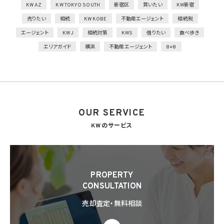
2）個人データを取り扱う情報システムを外部からの不正アクセス又は不正ソフトウェア
KW AZ
KW TOKYO SOUTH
新宿区
買いたい
KW新宿
から保護する仕組みを導入
売りたい
相続
KW KOBE
不動産エージェント
相続税
外的環境の把握
エージェント
KWJ
相続対策
KWS
借りたい
食べ歩き
個人データを保管しているA国における個人情報の保護に関する制度を把握した上で安
エリアガイド
横浜
不動産エージェント
8×8
全管理措置を実施
7. 漏洩時の報告等
当社は、当社の取り扱う個人情報の漏洩、滅失、毀損等の事態が生じた場合において、個
人情報保護法の定めに基づき個人情報保護委員会への報告及び本人への通知を要す
る場合には、かかる報告及び通知を行います。
OUR SERVICE
8. 第三者提供
8.1 当社は、第4.1項各号のいずれかに該当する場合を除くほか、あらかじめ本人の同意を
KWのサービス
得ないで、個人情報を第三者に提供しません。但し、次に掲げる場合は上記に定める第三
者への提供には該当しません。
(1) 利用目的の達成に必要な範囲内において個人情報の取扱いの全部又は一部を委託
することに伴って個人情報を提供する場合
(2) 合併その他の事由による事業の承継に伴って個人情報が提供される場合
PROPERTY
(3) 第9項の定めに基づき共同利用する場合
CONSULTATION
8.2 第8.1項の定めにかかわらず、当社は、第4.1項各号のいずれかに該当する場合を除く
売却査定・無料相談
ほか、外国（個人情報保護法第28条に基づき個人情報保護委員会規則で指定される国
を除きます。）にある第三者（個人情報保護法第28条に基づき個人情報保護委員会規則
で指定される基準に適合する体制を整備している者を除きます。）に個人情報を提供する