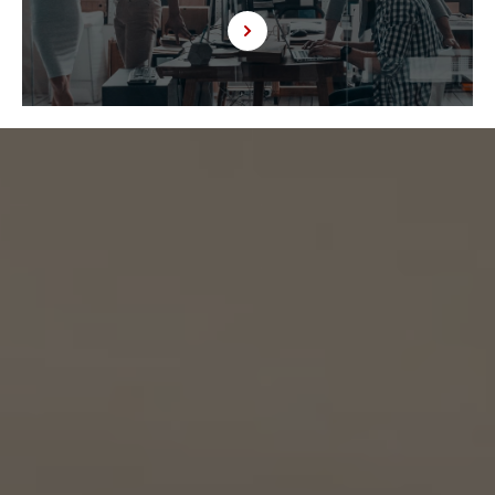
9.1 当社が運営するウェブサイトの問合せフォームから当社に連絡を行ったお客様から取
得した情報に関して、当社は、KW加盟店との間で、下記の通り、個人情報を共同利用しま
す。以下、KW加盟店は、当社が運営する下記のウェブサイト上で、KW加盟店として掲載さ
れている事業者を意味するものとします。
https://kellerwilliams.jp/kamei-ten/
(1) 共同して利用される個人情報の項目
(i) 当社が運営するウェブサイトの問合せフォームから当社に連絡を行ったお客様の氏
名、メールアドレス、その他当該連絡に含まれる個人情報
(ii) お客様が当社サービスを介して売買又は賃貸借することを希望される物件（物件の
持分も含む。）についての情報
(2) 利用する者の利用目的
(i) 前号(i)の情報については、当社又はKW加盟店（KWエージェント及びKW加盟店の役
職員を含みます。）から前号(i)に定めるお客様に対して連絡を行うこと。
(ii) 前号(ii)の情報については、KW加盟店（KWエージェント及びKW加盟店の役職員を
含みます。）において、物件についての営業活動、及び売買又は賃貸借に向けた仲介業務
を行うこと。
(3) 上記個人情報の管理について責任を有する者の名称、住所及び代表者氏名
エージェント・グロース株式会社（但し、KW加盟店（KWエージェント及びKW加盟店の役
職員を含みます。）がお客様に対して連絡を行った場合は、当該KW加盟店が責任を有す
るものとする。）
東京都港区虎ノ門一丁目17番1号
代表取締役 山本豪
9.2 当社は、KWエージェント及びKW加盟店の役職員に関する情報に関して、当該個人
が所属する加盟店以外のKW加盟店を含む全KW加盟店との間で、下記の通り、個人情報