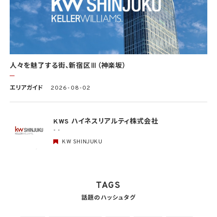
個人データの取扱いに係る規律の整備
取得、利用、保存、提供、削除・廃棄等の段階ごとに、取扱方法、責任者・担当者及びその
任務等について個人データの取扱規程を策定
組織的安全管理措置
1）個人データの取扱いに関する責任者を設置するとともに、個人データを取り扱う従業
者及び当該従業者が取り扱う個人データの範囲を明確化し、法や取扱規程に違反してい
人々を魅了する街、新宿区Ⅲ（神楽坂）
る事実又は兆候を把握した場合の責任者への報告連絡体制を整備
2）個人データの取扱状況について、定期的に自己点検を実施するとともに、他部署や外
エリアガイド
2026-08-02
部の者による監査を実施
人的安全管理措置
1）個人データの取扱いに関する留意事項について、従業者に定期的な研修を実施
KWS ハイネスリアルティ株式会社
2）個人データについての秘密保持に関する事項を就業規則に記載
- -
KW SHINJUKU
物理的安全管理措置
1）個人データを取り扱う区域において、従業者の入退室管理及び持ち込む機器等の制限
を行うとともに、権限を有しない者による個人データの閲覧を防止する措置を実施
2）個人データを取り扱う機器、電子媒体及び書類等の盗難又は紛失等を防止するため
の措置を講じるとともに、事業所内の移動を含め、当該機器、電子媒体等を持ち運ぶ場
TAGS
合、容易に個人データが判明しないよう措置を実施
話題のハッシュタグ
技術的安全管理措置
1）アクセス制御を実施して、担当者及び取り扱う個人情報データベース等の範囲を限定