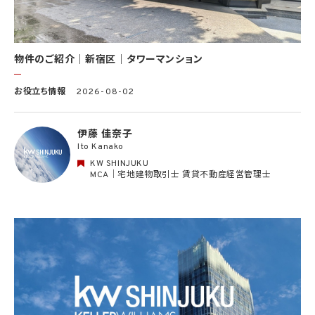
(11) 株主管理、会社法その他法令上の手続対応のため（株主、新株予約権者等の個人情
報について）
(12) 当社のサービスを通じて実施された不動産に関する取引の実績について、個人を識
別できない形式に加工した統計データを作成するため
(13) その他、上記利用目的に付随する目的のため
物件のご紹介｜新宿区｜タワーマンション
2.2 第2.1項第7号に基づいて個人情報の提供を受けた第三者は、当社サービスに関連す
お役立ち情報
2026-08-02
る運営、サービスの利用状況等を分析した情報を用いたシステムの改善及び開発並びに
マーケティング、宣伝又は広告等を行う目的で、個人情報を利用いたします。但し、個人情
報の主体である個人（以下「本人」といいます。）が、これらの利用目的で個人情報を利用
伊藤 佳奈子
することについて同意を撤回し又は異議を述べた場合には、当社はただちにその旨を当
Ito Kanako
該第三者に通知するものとします。
KW SHINJUKU
3. 個人情報利用目的の変更
MCA｜宅地建物取引士 賃貸不動産経営管理士
当社は、個人情報の利用目的を関連性を有すると合理的に認められる範囲内において
変更することがあり、変更した場合には本人に通知し又は公表します。
4. 個人情報利用の制限
4.1 当社は、個人情報保護法その他の法令により許容される場合を除き、本人の同意を得
ず、利用目的の達成に必要な範囲を超えて個人情報を取り扱いません。但し、次の場合は
この限りではありません。
(1) 法令に基づく場合
(2) 人の生命、身体又は財産の保護のために必要がある場合であって、本人の同意を得
ることが困難であるとき
(3) 公衆衛生の向上又は児童の健全な育成の推進のために特に必要がある場合であっ