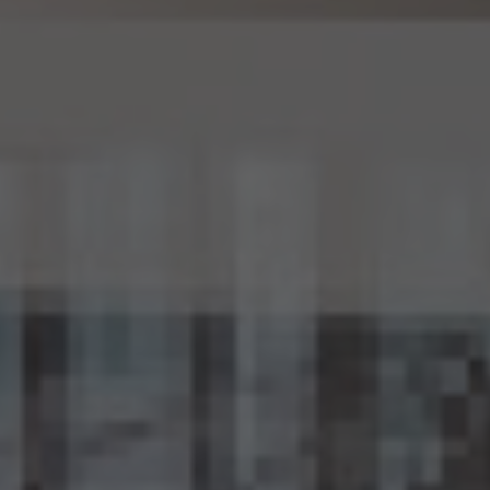
15.3 当社は、匿名加工情報を作成したときは、個人情報保護委員会規則で定めるところ
により、当該匿名加工情報に含まれる個人に関する情報の項目を公表します。
15.4 当社は、匿名加工情報（当社が作成したもの及び第三者から提供を受けたものを含
みます。以下別段の定めがない限り同様とします。）を第三者に提供するときは、個人情報
保護委員会規則で定めるところにより、あらかじめ、 第三者に提供される匿名加工情報
に含まれる個人に関する情報の項目及びその提供の方法について公表するとともに、当
該第三者に対して、当該提供に係る情報が匿名加工情報である旨を明示します。
15.5 当社は、匿名加工情報を取り扱うに当たっては、匿名加工情報の作成に用いられた
個人情報に係る本人を識別するために、(1)匿名加工情報を他の情報と照合すること、及
び(2)当該個人情報から削除された記述等若しくは個人識別符号又は個人情報保護法
第43条第1項の規定により行われた加工の方法に関する情報を取得すること（(2)は第
三者から提供を受けた当該匿名加工情報についてのみ）を行わないものとします。
15.6 当社は、匿名加工情報の安全管理のために必要かつ適切な措置、匿名加工情報の
作成その他の取扱いに関する苦情の処理その他の匿名加工情報の適正な取扱いを確保
するために 必要な措置を自ら講じ、かつ、当該措置の内容を公表するよう努めるものと
します。
16. Cookie（クッキー）その他の技術の利用
当社のサービスは、Cookie及びこれに類する技術を利用することがあります。これらの技
術は、当社による当社のサービスの利用状況等の把握に役立ち、サービス向上に資する
ものです。Cookieを無効化されたいユーザーは、ウェブブラウザの設定を変更することに