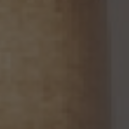
以下同じ。）を個人データとして取得することが想定されるときは、第4.1項各号に掲げる
場合を除くほか、次に掲げる事項について、あらかじめ個人情報保護委員会規則で定め
るところにより確認することをしないで、当該個人関連情報を当該第三者に提供しませ
ん。
(1) 当該第三者が当社から個人関連情報の提供を受けて本人が識別される個人データ
として取得することを認める旨の本人の同意が得られていること。
(2) 外国にある第三者への提供にあっては、前号の本人の同意を得ようとする場合にお
いて、個人情報保護委員会規則で定めるところにより、あらかじめ、当該外国における個
人情報の保護に関する制度、当該第三者が講ずる個人情報の保護のための措置その他
本人に参考となるべき情報が本人に提供されていること。
13.2 当社は、個人関連情報を第三者に提供したときは、個人情報保護法第31条に従い、
記録の作成及び保存を行います。
13.3 当社は、第三者から個人関連情報の提供を受けるに際しては、個人情報保護法第31
条に従い、必要な確認を行い、当該確認にかかる記録の作成及び保存を行うものとしま
す。
14. 仮名加工情報の取扱い
14.1 当社は、仮名加工情報（個人情報保護法第2条第5項に定めるものを意味し、同法第
16条第5項に定める仮名加工情報データベース等を構成するものに限ります。以下同
じ。）を作成するときは、個人情報保護委員会規則で定める基準に従い、個人情報を加工
するものとします。