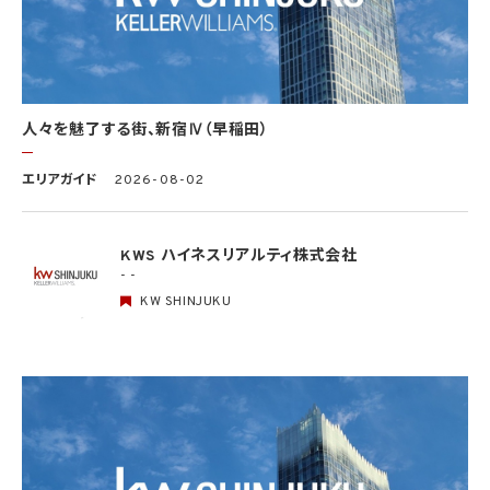
保護法第57条第1項各号に掲げる者その他個人情報保護委員会規則で定める者により
公開されている場合
(4) 本人を目視し、又は撮影することにより、その外形上明らかな要配慮個人情報を取得
する場合
(5) 第三者から要配慮個人情報の提供を受ける場合であって、当該第三者による当該提
供が第8.1項各号のいずれかに該当するとき
人々を魅了する街、新宿Ⅳ（早稲田）
5.3 当社は、第三者から個人情報の提供を受けるに際しては、個人情報保護委員会規則
で定めるところにより、次に掲げる事項の確認を行います。ただし、当該第三者による当
エリアガイド
2026-08-02
該個人情報の提供が第4.1項各号のいずれかに該当する場合又は第8.1項各号のいずれ
かに該当する場合を除きます。
(1) 当該第三者の氏名又は名称及び住所、並びに法人の場合はその代表者（法人でない
団体で代表者又は管理人の定めのあるものの場合は、その代表者又は管理人）の氏名
KWS ハイネスリアルティ株式会社
(2) 当該第三者による当該個人情報の取得の経緯
- -
KW SHINJUKU
6. 個人情報の安全管理
当社は、個人情報の紛失、破壊、改ざん及び漏洩などのリスクに対して、個人情報の安全
管理が図られるよう、当社の従業員に対し、必要かつ適切な監督を行います。また、当社
は、個人情報の取扱いの全部又は一部を委託する場合は、委託先において個人情報の安
全管理が図られるよう、必要かつ適切な監督を行います。当社の保有個人データに関す
る具体的な安全管理措置の内容は、以下のとおりです。
基本方針の策定
個人データの適正な取扱いの確保のため、「関係法令・ガイドライン等の遵守」、「質問及
び苦情処理の窓口」等についての基本方針として、本プライバシーポリシーを策定