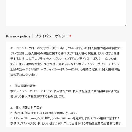
Privacy policy｜
プライバシーポリシー
*
エージェント・グロース株式会社（以下「当社」といいます。）は、個人情報保護の重要性に
ついて認識し、個人情報の保護に関する法律（以下「個人情報保護法」といいます。）を遵
守すると共に、以下のプライバシーポリシー（以下「本プライバシーポリシー」といいま
す。）に従い、適切な取扱い及び保護に努めます。なお、本プライバシーポリシーにおいて
別段の定めがない限り、本プライバシーポリシーにおける用語の定義は、個人情報保護
法の定めに従います。
1. 個人情報の定義
本プライバシーポリシーにおいて、個人情報とは、個人情報保護法第2条第1項により定
義される個人情報を意味するものとします。
2. 個人情報の利用目的
2.1 当社は、個人情報を以下の目的で利用いたします。
(1) 「Keller Williams」又は「KW」（Keller Williamsを意味します。）という用語が含まれた
商標（以下「KWブランド」といいます。）を利用して当社が行う不動産売買及び賃貸に関す
るサービスその他の当社が運営するサービス（以下総称して「当社サービス」といいます。）