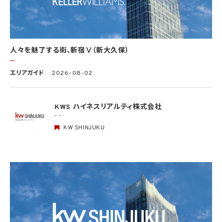
て、本人の同意を得ることが困難であるとき
(4) 国の機関もしくは地方公共団体又はその委託を受けた者が法令の定める事務を遂
行することに対して協力する必要がある場合であって、本人の同意を得ることにより当該
事務の遂行に支障を及ぼすおそれがあるとき
(5) 学術研究機関等に個人データを提供する場合であって、当該学術研究機関等が当該
人々を魅了する街、新宿Ⅴ（新大久保）
個人データを学術研究目的で取り扱う必要があるとき（当該個人データを取り扱う目的
の一部が学術研究目的である場合を含み、個人の権利利益を不当に侵害するおそれが
ある場合を除きます。）。
エリアガイド
2026-08-02
4.2 当社は、違法又は不当な行為を助長し、又は誘発するおそれがある方法により個人
情報を利用しません。
KWS ハイネスリアルティ株式会社
- -
5. 個人情報の適正な取得
5.1 当社は、適正に個人情報を取得し、偽りその他不正の手段により取得しません。
KW SHINJUKU
5.2 当社は、次の場合を除き、あらかじめ本人の同意を得ないで、要配慮個人情報（個人
情報保護法第2条第3項に定義されるものを意味します。）を取得しません。
(1) 第4.1項第1号から第4号までのいずれかに該当する場合
(2) 学術研究機関等から要配慮個人情報を取得する場合であって、当該要配慮個人情報
を学術研究目的で取得する必要があるとき（当該要配慮個人情報を取得する目的の一
部が学術研究目的である場合を含み、個人の権利利益を不当に侵害するおそれがある
場合を除きます。）（当該個人情報取扱事業者と当該学術研究機関等が共同して学術研
究を行う場合に限ります。）
(3) 当該要配慮個人情報が、本人、国の機関、地方公共団体、学術研究機関等、個人情報