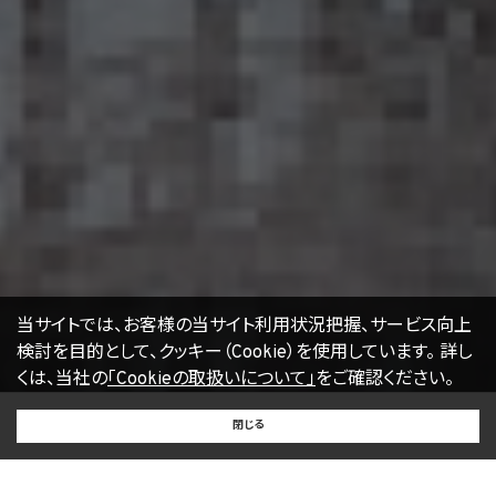
よりCookieを無効化することができます。但し、Cookieを無効化すると、当社のサービス
の一部の機能をご利用いただけなくなる場合があります。
17. お問い合わせ
開示等のお申出、ご意見、ご質問、苦情のお申出その他個人情報の取扱いに関するお問
い合わせは、下記の窓口までお願い致します。
個人情報取扱事業者の名称、住所及び代表者氏名
〒105-0001 東京都港区虎ノ門一丁目17番1号
エージェント・グロース株式会社
代表取締役社長 山本豪
個人情報お問合せ担当
E-mail：
kwjapan@kwj.jp
（なお、受付時間は、平日9時から17時までとさせていただきます。）
18. 継続的改善
当社は、個人情報の取扱いに関する運用状況を適宜見直し、継続的な改善に努めるもの
当サイトでは、お客様の当サイト利用状況把握、サービス向上
とし、必要に応じて、本プライバシーポリシーを変更することがあります。
検討を目的として、クッキー（Cookie）を使用しています。
詳し
くは、当社の
「Cookieの取扱いについて」
をご確認ください。
【2022年4月1日改訂】
BUY
SELL
RENT
閉じる
買いたい
売りたい
借りたい