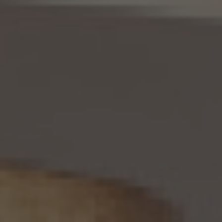
において、遅滞なく必要な調査を行い、その結果に基づき、個人情報の内容の訂正等を行
い、その旨を本人に通知します（訂正等を行わない旨の決定をしたときは、本人に対しそ
の旨を通知いたします。）。但し、個人情報保護法その他の法令により、当社が訂正等の義
務を負わない場合は、この限りではありません。
12. 個人情報の利用停止等
当社は、本人から、(1)本人の個人情報が、あらかじめ公表された利用目的の範囲を超え
て取り扱われている、若しくは違法若しくは不当な行為を助長し、若しくは誘発するおそれ
がある方法により利用されているという理由により、又は本人の個人情報が偽りその他
不正の手段により取得されたものであるという理由により、個人情報保護法の定めに基
づきその利用の停止又は消去（以下「利用停止等」といいます。）を求められた場合、(2)
個人情報がご本人の同意なく第三者に提供されているという理由により、個人情報保護
法の定めに基づきその提供の停止（以下「提供停止」といいます。）を求められた場合、又
は(3)当社が本人の個人情報を利用する必要がなくなった場合、本人の個人情報にかか
る個人情報保護法第26条第1項本文に規定する事態が生じた場合その他本人の個人情
報の取扱により本人の権利又は正当な利益が害されるおそれがある場合に該当すると
いう理由により、個人情報保護法の定めに基づきその利用停止等又は提供停止を求め
られた場合において、そのご請求に理由があることが判明した場合には、本人ご自身か
らのご請求であることを確認の上で、遅滞なく個人情報の利用停止等又は提供停止を行
い、その旨を本人に通知します。但し、個人情報保護法その他の法令により、当社が利用
停止等又は提供停止の義務を負わない場合は、この限りではありません。
13. 個人関連情報の第三者提供
13.1 当社は、第三者が個人関連情報（個人情報保護法第2条第7項に定めるものを意味
し、同法第16条第7項に定める個人関連情報データベース等を構成するものに限ります。