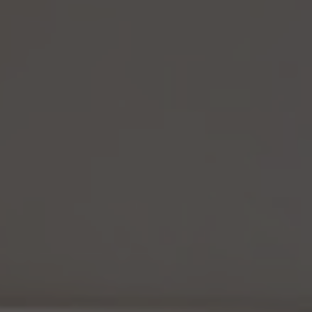
14.4 当社は、仮名加工情報（個人情報であるものを除く。以下本第14.4項において同じ。）
について、以下の定めに従います。
(1) 当社は、法令に基づく場合を除くほか、仮名加工情報を第三者に提供しません。但
し、第8.1項各号に掲げる場合は上記に定める第三者への提供には該当しません。
(2) 当社は、仮名加工情報の漏洩などのリスクに対して、仮名加工情報の安全管理が
図られるよう、当社の従業員に対し、必要かつ適切な監督を行います。また、当社は、仮名
加工情報の取扱いの全部又は一部を委託する場合は、委託先において個人情報の安全
管理が図られるよう、必要かつ適切な監督を行います。
(3) 当社は、仮名加工情報を取り扱うに当たっては、当該仮名加工情報の作成に用いら
れた個人情報に係る本人を識別するために、削除情報等を取得し、又は当該仮名加工情
報を他の情報と照合しないものとします。
(4) 当社は、仮名加工情報を取り扱うにあたっては、電話をかけ、郵便若しくは信書便に
より送付し、電報を送達し、ファックス若しくは電磁的方法を用いて送信し、又は住居を訪
問するために、当該仮名加工情報に含まれる連絡先その他の情報を利用しないものとし
ます。
15. 匿名加工情報の取扱い
15.1 当社は、匿名加工情報（個人情報保護法第2条第6項に定めるものを意味し、同法第
16条第6項に定める匿名加工情報データベース等を構成するものに限ります。以下同
じ。）を作成するときは、個人情報保護委員会規則で定める基準に従い、個人情報を加工
するものとします。
15.2 当社は、匿名加工情報を作成したときは、個人情報保護委員会規則で定める基準に
従い、安全管理のための措置を講じます。