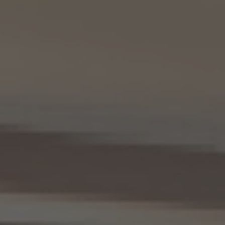
を共同利用します。
(1) 共同して利用される個人情報の項目
KWエージェントに関する、氏名、生年月日、性別、電話番号、電子メールアドレス、顔写真
等の情報
(2) 利用する者の利用目的
業務上又は緊急時の連絡（物件の問い合わせを含みます。）、金銭の支払い、法令上要求
される諸手続きへの対応、会社案内等への掲出、その他これらの事項に付随する目的
(3) 上記個人情報の管理について責任を有する者の氏名又は名称、住所、代表者名等
本人が所属する各KW加盟店の個人情報保護方針に記載の通り。
10. 個人情報の開示
10.1 当社は、本人から、個人情報保護法の定めに基づき個人情報の開示を求められたと
きは、本人ご自身からのご請求であることを確認の上で、本人に対し、遅滞なく開示を行
います（当該個人情報が存在しないときにはその旨を通知いたします。）。但し、個人情報
保護法その他の法令により、当社が開示の義務を負わない場合は、この限りではありま
せん。
10.2 前項の定めは、本人が識別される個人情報にかかる、第8.4項に基づき作成した第
三者への提供にかかる記録及び第8.5項に基づき作成した第三者からの提供にかかる
記録について準用するものとします。
11. 個人情報の訂正等
当社は、本人から、個人情報が真実でないという理由によって、個人情報保護法の定めに
基づきその内容の訂正、追加又は削除（以下「訂正等」といいます。）を求められた場合に
は、本人ご自身からのご請求であることを確認の上で、利用目的の達成に必要な範囲内