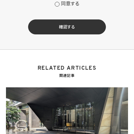
の提供のため
同意する
(2) 当社サービス及び当社がKWブランドのライセンスを行う対象となる事業者（サブラ
イセンシー。以下「KW加盟店」といいます。）におけるサービスに関するご案内、お問い合
せ等への対応のため
(3) 当社の商品、サービス等のご案内のため
確認する
(4) 当社サービスに関する当社の規約、ポリシー等（以下「規約等」といいます。）に違反す
る行為に対する対応のため
(5) 当社サービスに関する規約等の変更などを通知するため
(6) サービス利用の状況等に関する情報を分析して当社のサービスの改善、新サービス
の開発等に役立てるため
(7) ①KWブランドのライセンサー（以下「KWライセンサー」といいます。）、②KWブランド
を使用する第三者及び③KWブランドを使用するサービスの管理に関わる第三者（いずれ
RELATED ARTICLES
も外国に所在する場合を含みます。）に対し個人情報（(i)当社サービスにおける顧客に関
する情報、(ii)物件情報、及び(iii)KWエージェントに関する情報を含みます。）を提供する
関連記事
ため。なお、KWエージェントとは、KW加盟店の業務に従事する個人を意味します。また、
顧客に関する情報は、当該顧客に関する情報のうち、物件情報を除く部分を意味します。
(8) 当社サービスを介して販売等が行われる物件に関する情報について、当社、KWライ
センサー、その他KWブランドを利用して事業を行う事業者のポータルサイト、ウェブ広
告、その他インターネット上において公開するため
(9) 雇用管理及び社内手続のため（役職員の個人情報について）、並びに人材採用活動
における選考及び連絡のため（応募者の個人情報について）
(10) KWエージェント並びに当社及びKW加盟店の役職員に関する情報に関して、当該
情報を当社又はKWライセンサーが運営するウェブサイト（当社又はKWライセンサーか
ら委託を受けた第三者によって運営されるウェブサイトを含み、当該ウェブサイトが一般
向けに公開される場合を含みます。）上に掲載するため