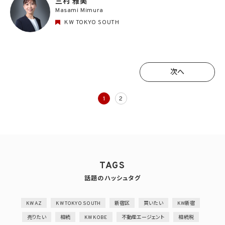
三村 雅美
Masami Mimura
KW TOKYO SOUTH
次へ
次へ
1
2
TAGS
話題のハッシュタグ
KW AZ
KW TOKYO SOUTH
新宿区
買いたい
KW新宿
売りたい
相続
KW KOBE
不動産エージェント
相続税