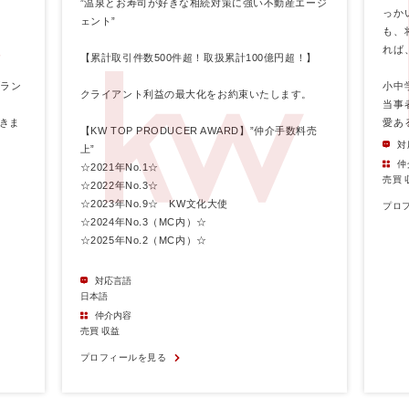
”温泉とお寿司が好きな相続対策に強い不動産エージ
っか
ェント”
も、
れば
【累計取引件数500件超！取扱累計100億円超！】
ブラン
小中
クライアント利益の最大化をお約束いたします。
当事
きま
愛あ
【KW TOP PRODUCER AWARD】”仲介手数料売
対
上”
仲
☆2021年No.1☆
売買 
☆2022年No.3☆
☆2023年No.9☆ KW文化大使
プロ
☆2024年No.3（MC内）☆
☆2025年No.2（MC内）☆
対応言語
日本語
仲介内容
売買 収益
プロフィールを見る