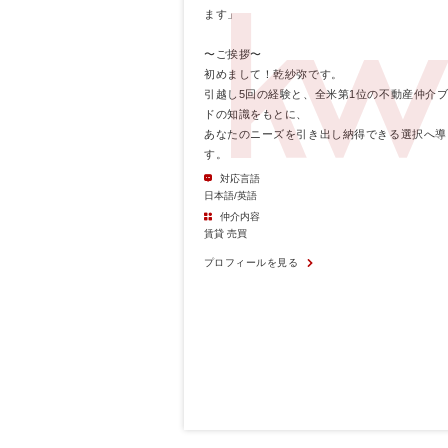
ます」
〜ご挨拶〜
初めまして！乾紗弥です。
引越し5回の経験と、全米第1位の不動産仲介
ドの知識をもとに、
あなたのニーズを引き出し納得できる選択へ導
す。
対応言語
日本語/英語
仲介内容
賃貸 売買
プロフィールを見る