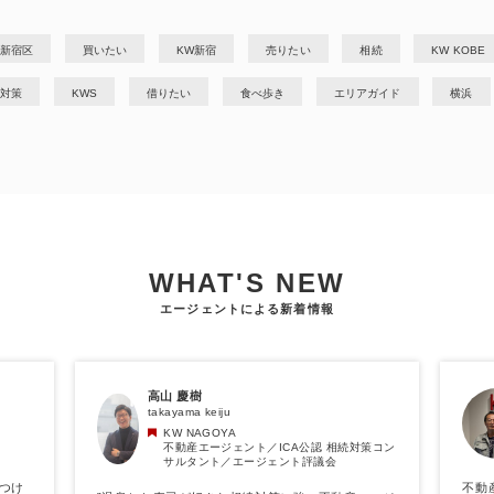
新宿区
買いたい
KW新宿
売りたい
相続
KW KOBE
対策
KWS
借りたい
食べ歩き
エリアガイド
横浜
WHAT'S NEW
エージェントによる新着情報
高山 慶樹
takayama keiju
KW NAGOYA
不動産エージェント／ICA公認 相続対策コン
サルタント／エージェント評議会
つけ
不動