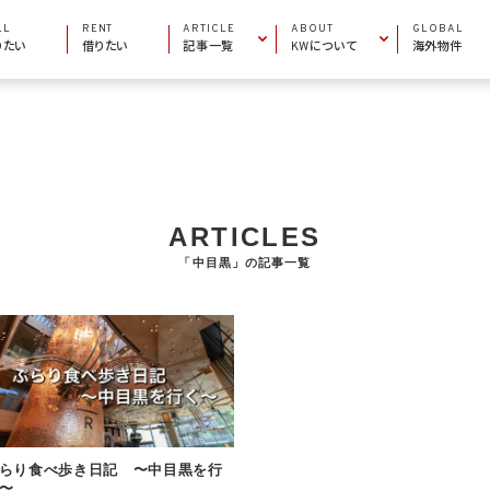
LL
RENT
ARTICLE
ABOUT
GLOBAL
りたい
借りたい
記事一覧
KWについて
海外物件
INFORMATION
COMPANY INFO
お役立ち情報
会社概要
AREA GUIDE
MARKET CENTERS
エリアガイド
加盟店一覧
PROPERTY ARTICLE
BECOME AN AGENT
物件特集
エージェントになりたい
ARTICLES
「中目黒」の記事一覧
らり食べ歩き日記 〜中目黒を行
〜