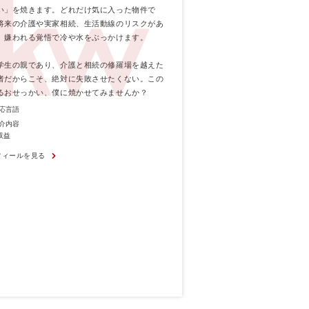
い」を焼きます。どれだけ気に入った物件で
将来の介護や実家相続、生活動線のリスクがあ
、嫌われる覚悟で冷や水をぶっかけます。
学生の親であり、介護と相続の修羅場を越えた
者だからこそ、絶対に失敗させたくない。この
るおせっかい、僕に焼かせてみませんか？
応言語
介内容
収益
フィールを見る