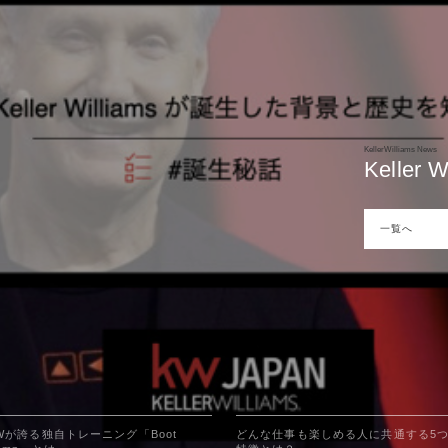
KellerWilliams News
KellerWilliams News
KellerWilliams News
朝食が
どんな
朝食が
KellerWilliams News
KellerWilliams News
KellerWilliams News
Kelle
KWが誇
Kelle
は？
は？
は？
一覧へ
一覧へ
一覧へ
一覧へ
一覧へ
一覧へ
Wが誇る独自トレーニング「Boot
どんな仕事も楽しめる人に共通する5