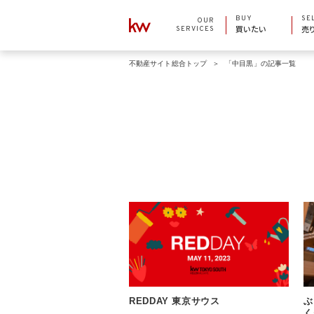
BUY
SE
OUR
SERVICES
買いたい
売
不動産サイト総合トップ
「中目黒」の記事一覧
REDDAY 東京サウス
ぶ
く