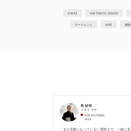
KW AZ
KW TOKYO SOUTH
エージェント
KWJ
相続
乾 紗弥
イヌイ サヤ
KW SAITAMA
AGT
「まだ言葉になっていない理想まで、一緒に見