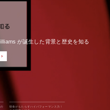
もたらすハイパフォーマンス力！その秘密と
仕事も楽しめる人に共通する5つの特徴と
もたらすハイパフォーマンス力！その秘密と
r Williams が誕生した背景と歴史を知る
る独自トレーニング「Boot Camp」とは
r Williams が誕生した背景と歴史を知る
つの
朝食がもたらすハイパフォーマンス力！