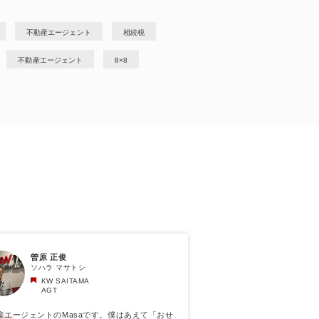
不動産エージェント
相続税
不動産エージェント
8×8
曽原 正俊
ソハラ マサトシ
KW SAITAMA
AGT
産エージェントのMasaです。僕はあえて「おせ