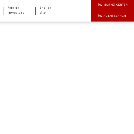
MARKET CENTER
Foreign
English
Investors
site
AGENT SEARCH