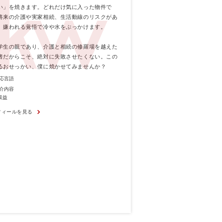
い」を焼きます。どれだけ気に入った物件で
将来の介護や実家相続、生活動線のリスクがあ
、嫌われる覚悟で冷や水をぶっかけます。
学生の親であり、介護と相続の修羅場を越えた
者だからこそ、絶対に失敗させたくない。この
るおせっかい、僕に焼かせてみませんか？
応言語
介内容
収益
フィールを見る