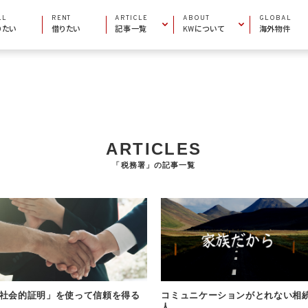
LL
RENT
ARTICLE
ABOUT
GLOBAL
りたい
借りたい
記事一覧
KWについて
海外物件
INFORMATION
COMPANY INFO
お役立ち情報
会社概要
AREA GUIDE
MARKET CENTERS
エリアガイド
加盟店一覧
PROPERTY ARTICLE
BECOME AN AGENT
物件特集
エージェントになりたい
ARTICLES
「税務署」の記事一覧
社会的証明」を使って信頼を得る
コミュニケーションがとれない相
人