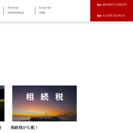
MARKET CENTER
Foreign
English
Investors
site
AGENT SEARCH
続
相続税が心配！