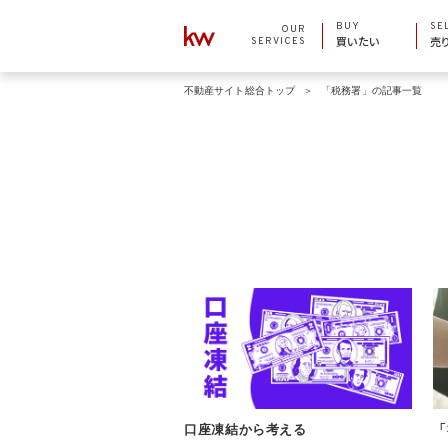
BUY
SE
OUR
SERVICES
買いたい
売
不動産サイト総合トップ
「税務署」の記事一覧
口座凍結から考える
「