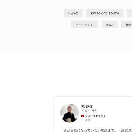
KW AZ
KW TOKYO SOUTH
エージェント
KWJ
相続
乾 紗弥
イヌイ サヤ
KW SAITAMA
AGT
「まだ言葉になっていない理想まで、一緒に見