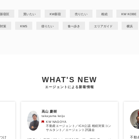
新宿区
買いたい
KW新宿
売りたい
相続
KW KOBE
対策
KWS
借りたい
食べ歩き
エリアガイド
横浜
WHAT'S NEW
エージェントによる新着情報
高山 慶樹
takayama keiju
KW NAGOYA
不動産エージェント／ICA公認 相続対策コン
サルタント／エージェント評議会
つけ
不動