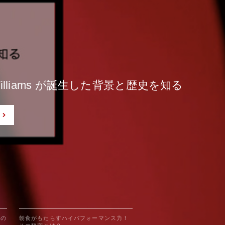
もたらすハイパフォーマンス力！その秘密と
仕事も楽しめる人に共通する5つの特徴と
もたらすハイパフォーマンス力！その秘密と
r Williams が誕生した背景と歴史を知る
る独自トレーニング「Boot Camp」とは
r Williams が誕生した背景と歴史を知る
つの
朝食がもたらすハイパフォーマンス力！