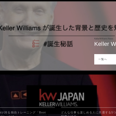
KellerWilliams News
KellerWilliams News
KellerWilliams News
朝食が
どんな
朝食が
KellerWilliams News
KellerWilliams News
KellerWilliams News
Kelle
KWが誇
Kelle
は？
は？
は？
一覧へ
一覧へ
一覧へ
一覧へ
一覧へ
一覧へ
Wが誇る独自トレーニング「Boot
どんな仕事も楽しめる人に共通する5