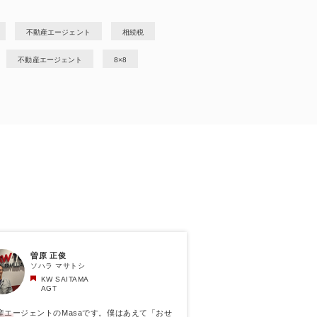
不動産エージェント
相続税
不動産エージェント
8×8
曽原 正俊
ソハラ マサトシ
KW SAITAMA
AGT
産エージェントのMasaです。僕はあえて「おせ