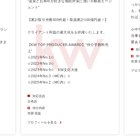
”温泉とお寿司が好きな相続対策に強い不動産エージ
っか
ェント”
も、
れば
【累計取引件数500件超！取扱累計100億円超！】
ブラン
小中
クライアント利益の最大化をお約束いたします。
当事
きま
愛あ
【KW TOP PRODUCER AWARD】”仲介手数料売
対
上”
仲
☆2021年No.1☆
売買 
☆2022年No.3☆
☆2023年No.9☆ KW文化大使
プロ
☆2024年No.3（MC内）☆
☆2025年No.2（MC内）☆
対応言語
日本語
仲介内容
売買 収益
プロフィールを見る