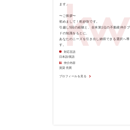
ます」
〜ご挨拶〜
初めまして！乾紗弥です。
引越し5回の経験と、全米第1位の不動産仲介
ドの知識をもとに、
あなたのニーズを引き出し納得できる選択へ導
す。
対応言語
日本語/英語
仲介内容
賃貸 売買
プロフィールを見る